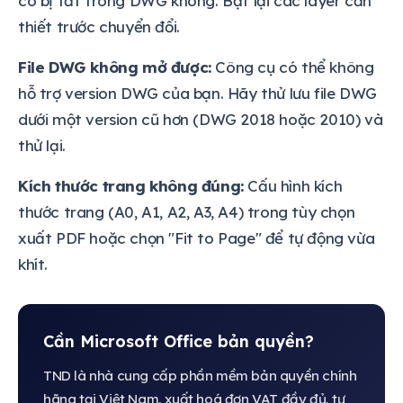
có bị tắt trong DWG không. Bật lại các layer cần
thiết trước chuyển đổi.
File DWG không mở được:
Công cụ có thể không
hỗ trợ version DWG của bạn. Hãy thử lưu file DWG
dưới một version cũ hơn (DWG 2018 hoặc 2010) và
thử lại.
Kích thước trang không đúng:
Cấu hình kích
thước trang (A0, A1, A2, A3, A4) trong tùy chọn
xuất PDF hoặc chọn "Fit to Page" để tự động vừa
khít.
Cần Microsoft Office bản quyền?
TND là nhà cung cấp phần mềm bản quyền chính
hãng tại Việt Nam, xuất hoá đơn VAT đầy đủ, tư