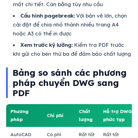
mất chi tiết. Cân bằng tùy nhu cầu
Cấu hình pagebreak:
Với bản vẽ lớn, chọn
cài đặt để chia nhỏ thành nhiều trang A4
hoặc A3 có thể in được
Xem trước kỹ lưỡng:
Kiểm tra PDF trước
khi gửi cho bên thứ ba để đảm bảo chất lượng
Bảng so sánh các phương
pháp chuyển DWG sang
PDF
Phương
Chất
Hỗ trợ DWG
Chi phí
pháp
lượng
phức tạp
AutoCAD
Có phí
Rất tốt
Rất tốt