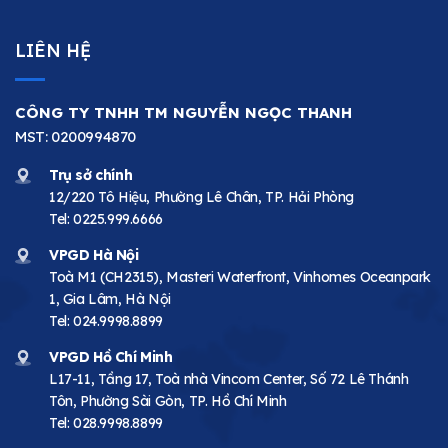
LIÊN HỆ
CÔNG TY TNHH TM NGUYỄN NGỌC THANH
MST: 0200994870
Trụ sở chính
12/220 Tô Hiệu, Phường Lê Chân, TP. Hải Phòng
Tel:
0225.999.6666
VPGD Hà Nội
Toà M1 (CH2315), Masteri Waterfront, Vinhomes Oceanpark
1, Gia Lâm, Hà Nội
Tel:
024.9998.8899
VPGD Hồ Chí Minh
L17-11, Tầng 17, Toà nhà Vincom Center, Số 72 Lê Thánh
Tôn, Phường Sài Gòn, TP. Hồ Chí Minh
Tel:
028.9998.8899