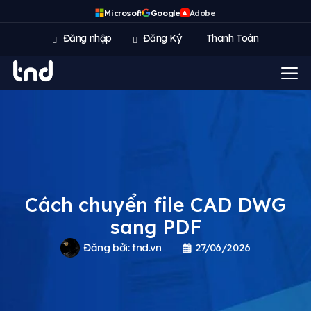
Microsoft
Google
Adobe
A
Đăng nhập
Đăng Ký
Thanh Toán
Cách chuyển file CAD DWG
sang PDF
Đăng bởi:
tnd.vn
27/06/2026