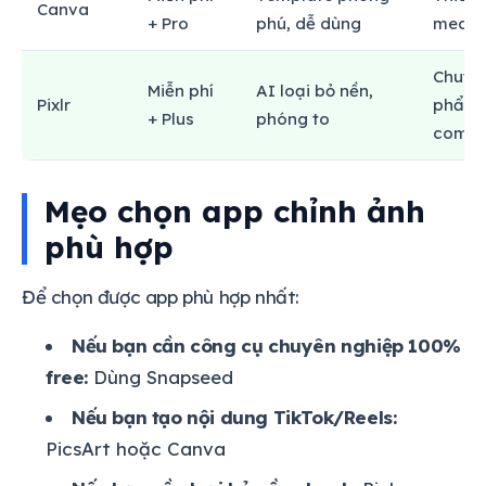
Canva
+ Pro
phú, dễ dùng
media 
Chuyê
Miễn phí
AI loại bỏ nền,
Pixlr
phẩm 
+ Plus
phóng to
comm
Mẹo chọn app chỉnh ảnh
phù hợp
Để chọn được app phù hợp nhất:
Nếu bạn cần công cụ chuyên nghiệp 100%
free:
Dùng Snapseed
Nếu bạn tạo nội dung TikTok/Reels:
PicsArt hoặc Canva