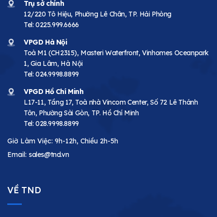
Trụ sở chính
12/220 Tô Hiệu, Phường Lê Chân, TP. Hải Phòng
Tel:
0225.999.6666
VPGD Hà Nội
Toà M1 (CH2315), Masteri Waterfront, Vinhomes Oceanpark
1, Gia Lâm, Hà Nội
Tel:
024.9998.8899
VPGD Hồ Chí Minh
L17-11, Tầng 17, Toà nhà Vincom Center, Số 72 Lê Thánh
Tôn, Phường Sài Gòn, TP. Hồ Chí Minh
Tel:
028.9998.8899
Giờ Làm Việc: 9h-12h, Chiều 2h-5h
Email:
sales@tnd.vn
VỀ TND