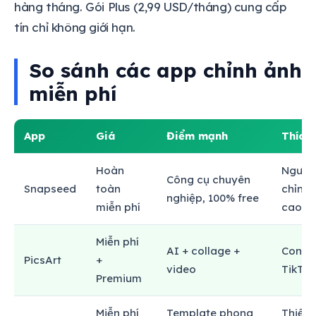
hàng tháng. Gói Plus (2,99 USD/tháng) cung cấp
tín chỉ không giới hạn.
So sánh các app chỉnh ảnh
miễn phí
App
Giá
Điểm mạnh
Thích
Hoàn
Người
Công cụ chuyên
Snapseed
toàn
chỉnh 
nghiệp, 100% free
miễn phí
cao
Miễn phí
AI + collage +
Conten
PicsArt
+
video
TikTok
Premium
Miễn phí
Template phong
Thiết 