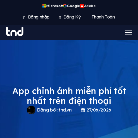
Microsoft
Google
Adobe
A
Đăng nhập
Đăng Ký
Thanh Toán
App chỉnh ảnh miễn phí tốt
nhất trên điện thoại
Đăng bởi:
tnd.vn
27/06/2026