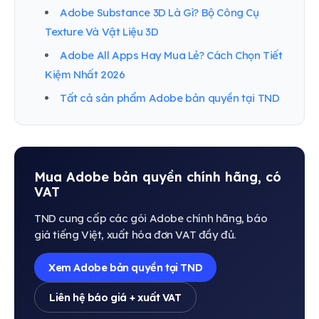
Adobe Substance 3D Là Gì? Bộ Công Cụ
Texture Và Vật Liệu 3D
Adobe All Apps Hay Mua Lẻ? Cách Chọn Tiết
Kiệm Nhất 2026
Tất cả sản phẩm Adobe bản quyền tại TND
Mua Adobe bản quyền chính hãng, có
VAT
TND cung cấp các gói Adobe chính hãng, báo
giá tiếng Việt, xuất hóa đơn VAT đầy đủ.
Xem Adobe bản quyền tại TND
Liên hệ báo giá + xuất VAT