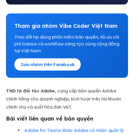
Tham gia nhóm Vibe Coder Việt Nam
Trao đổi tip dùng phần mềm bản quyền, tối ưu chi
phí license và workflow sáng tạo cùng cộng đồng
tại Việt Nam.
Join nhóm trên Facebook
TND là đối tác Adobe
, cung cấp bản quyền Adobe
chính hãng cho doanh nghiệp, kích hoạt trên tài khoản
chính chủ và xuất hóa đơn VAT.
Bài viết liên quan về bản quyền
Adobe for Teams khác Adobe cá nhân: quản lý