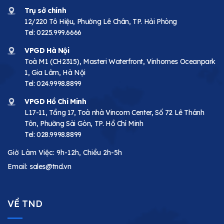
Trụ sở chính
12/220 Tô Hiệu, Phường Lê Chân, TP. Hải Phòng
Tel:
0225.999.6666
VPGD Hà Nội
Toà M1 (CH2315), Masteri Waterfront, Vinhomes Oceanpark
1, Gia Lâm, Hà Nội
Tel:
024.9998.8899
VPGD Hồ Chí Minh
L17-11, Tầng 17, Toà nhà Vincom Center, Số 72 Lê Thánh
Tôn, Phường Sài Gòn, TP. Hồ Chí Minh
Tel:
028.9998.8899
Giờ Làm Việc: 9h-12h, Chiều 2h-5h
Email:
sales@tnd.vn
VỀ TND