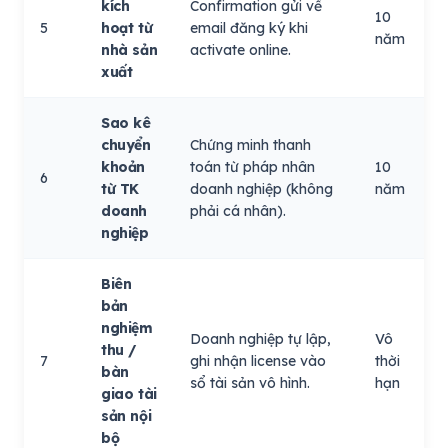
kích
Confirmation gửi về
10
5
hoạt từ
email đăng ký khi
năm
nhà sản
activate online.
xuất
Sao kê
chuyển
Chứng minh thanh
khoản
toán từ pháp nhân
10
6
từ TK
doanh nghiệp (không
năm
doanh
phải cá nhân).
nghiệp
Biên
bản
nghiệm
Doanh nghiệp tự lập,
Vô
thu /
7
ghi nhận license vào
thời
bàn
sổ tài sản vô hình.
hạn
giao tài
sản nội
bộ