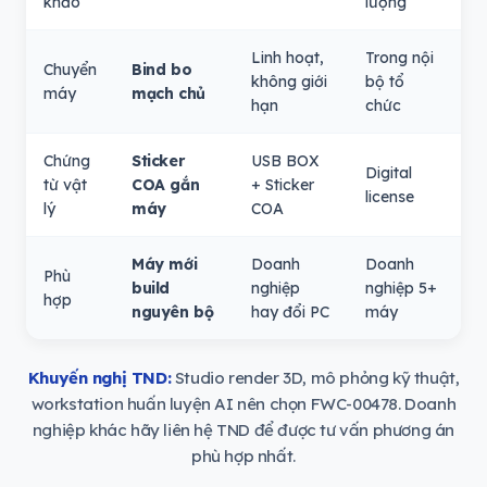
khảo
lượng
Linh hoạt,
Trong nội
Chuyển
Bind bo
không giới
bộ tổ
máy
mạch chủ
hạn
chức
Chứng
Sticker
USB BOX
Digital
từ vật
COA gắn
+ Sticker
license
lý
máy
COA
Máy mới
Doanh
Doanh
Phù
build
nghiệp
nghiệp 5+
hợp
nguyên bộ
hay đổi PC
máy
Khuyến nghị TND:
Studio render 3D, mô phỏng kỹ thuật,
workstation huấn luyện AI nên chọn FWC-00478. Doanh
nghiệp khác hãy liên hệ TND để được tư vấn phương án
phù hợp nhất.