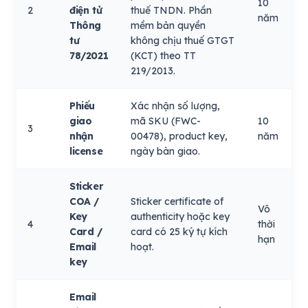
10
2
điện tử
thuế TNDN. Phần
năm
Thông
mềm bản quyền
tư
không chịu thuế GTGT
78/2021
(KCT) theo TT
219/2013.
Phiếu
Xác nhận số lượng,
giao
mã SKU (FWC-
10
3
nhận
00478), product key,
năm
license
ngày bàn giao.
Sticker
COA /
Sticker certificate of
Vô
Key
authenticity hoặc key
4
thời
Card /
card có 25 ký tự kích
hạn
Email
hoạt.
key
Email