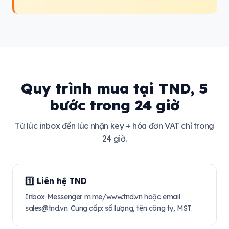
Quy trình mua tại TND, 5
bước trong 24 giờ
Từ lúc inbox đến lúc nhận key + hóa đơn VAT chỉ trong
24 giờ.
1️⃣ Liên hệ TND
Inbox Messenger m.me/www.tnd.vn hoặc email
sales@tnd.vn
. Cung cấp: số lượng, tên công ty, MST.