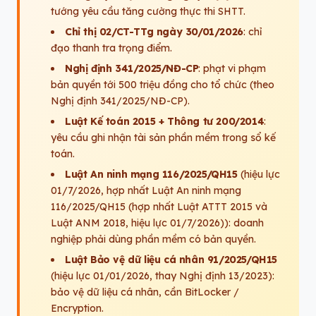
tướng yêu cầu tăng cường thực thi SHTT.
Chỉ thị 02/CT-TTg ngày 30/01/2026
: chỉ
đạo thanh tra trọng điểm.
Nghị định 341/2025/NĐ-CP
: phạt vi phạm
bản quyền tới 500 triệu đồng cho tổ chức (theo
Nghị định 341/2025/NĐ-CP).
Luật Kế toán 2015 + Thông tư 200/2014
:
yêu cầu ghi nhận tài sản phần mềm trong sổ kế
toán.
Luật An ninh mạng 116/2025/QH15
(hiệu lực
01/7/2026, hợp nhất Luật An ninh mạng
116/2025/QH15 (hợp nhất Luật ATTT 2015 và
Luật ANM 2018, hiệu lực 01/7/2026)): doanh
nghiệp phải dùng phần mềm có bản quyền.
Luật Bảo vệ dữ liệu cá nhân 91/2025/QH15
(hiệu lực 01/01/2026, thay Nghị định 13/2023):
bảo vệ dữ liệu cá nhân, cần BitLocker /
Encryption.