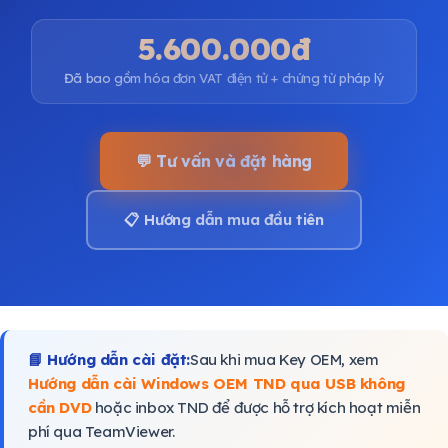
5.600.000đ
Đã bao gồm hóa đơn VAT điện tử + chứng từ pháp lý
💬 Tư vấn và đặt hàng
📋 Hướng dẫn mua đầu tiên
📘 Hướng dẫn cài đặt:
Sau khi mua Key OEM, xem
Hướng dẫn cài Windows OEM TND qua USB không
cần DVD
hoặc inbox TND để được hỗ trợ kích hoạt miễn
phí qua TeamViewer.