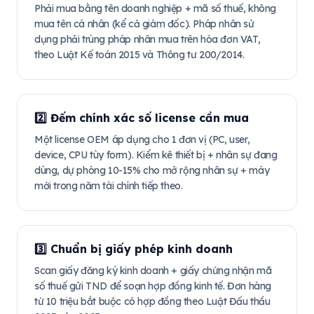
Phải mua bằng tên doanh nghiệp + mã số thuế, không
mua tên cá nhân (kể cả giám đốc). Pháp nhân sử
dụng phải trùng pháp nhân mua trên hóa đơn VAT,
theo Luật Kế toán 2015 và Thông tư 200/2014.
2️⃣ Đếm chính xác số license cần mua
Một license OEM áp dụng cho 1 đơn vị (PC, user,
device, CPU tùy form). Kiểm kê thiết bị + nhân sự đang
dùng, dự phòng 10-15% cho mở rộng nhân sự + máy
mới trong năm tài chính tiếp theo.
3️⃣ Chuẩn bị giấy phép kinh doanh
Scan giấy đăng ký kinh doanh + giấy chứng nhận mã
số thuế gửi TND để soạn hợp đồng kinh tế. Đơn hàng
từ 10 triệu bắt buộc có hợp đồng theo Luật Đấu thầu