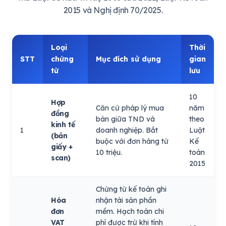
2015 và Nghị định 70/2025.
Loại
Thời
STT
chứng
Mục đích sử dụng
gian
từ
lưu
10
Hợp
Căn cứ pháp lý mua
năm
đồng
bán giữa TND và
theo
kinh tế
1
doanh nghiệp. Bắt
Luật
(bản
buộc với đơn hàng từ
Kế
giấy +
10 triệu.
toán
scan)
2015
Chứng từ kế toán ghi
Hóa
nhận tài sản phần
đơn
mềm. Hạch toán chi
VAT
phí được trừ khi tính