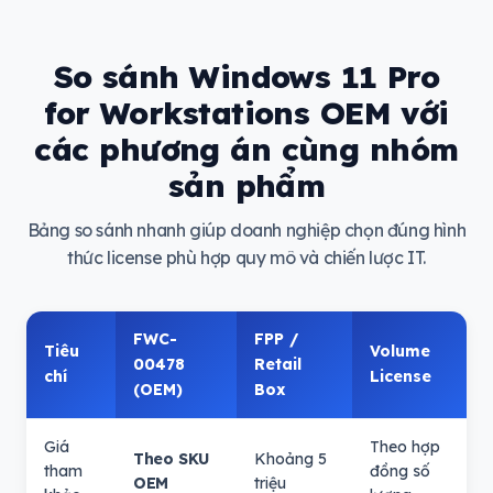
So sánh Windows 11 Pro
for Workstations OEM với
các phương án cùng nhóm
sản phẩm
Bảng so sánh nhanh giúp doanh nghiệp chọn đúng hình
thức license phù hợp quy mô và chiến lược IT.
FWC-
FPP /
Tiêu
Volume
00478
Retail
chí
License
(OEM)
Box
Giá
Theo hợp
Theo SKU
Khoảng 5
tham
đồng số
OEM
triệu