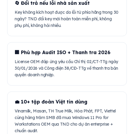
🔄 Đổi trả nếu lỗi nhà sản xuất
Key không kích hoạt được do lỗi từ phía hãng trong 30
ngày? TND đổi key mới hoàn toàn miễn phí, không
phụ phí, không hỏi nhiều.
🏢 Phù hợp Audit ISO + Thanh tra 2026
License OEM đáp ứng yêu cầu Chỉ thị 02/CT-TTg ngày
30/01/2026 và Công điện 38/CĐ-TTg về thanh tra bản
quyền doanh nghiệp.
💼 10+ tập đoàn Việt tin dùng
Vinamilk, Masan, TH True Milk, Hòa Phát, FPT, Viettel
cùng hàng trăm SMB đã mua Windows 11 Pro for
Workstations OEM qua TND cho dự án enterprise +
chuẩn audit.