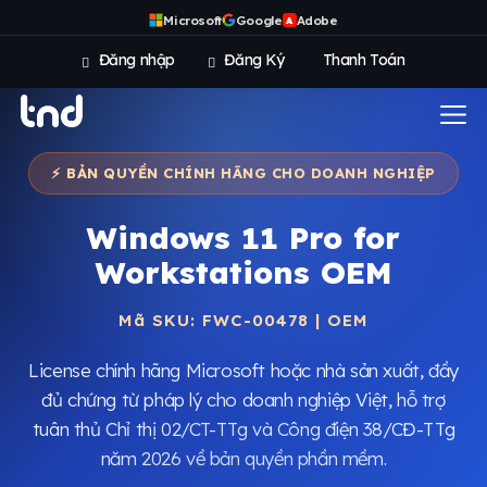
Microsoft
Google
Adobe
A
Đăng nhập
Đăng Ký
Thanh Toán
⚡ BẢN QUYỀN CHÍNH HÃNG CHO DOANH NGHIỆP
Windows 11 Pro for
Workstations OEM
Mã SKU: FWC-00478 | OEM
License chính hãng Microsoft hoặc nhà sản xuất, đầy
đủ chứng từ pháp lý cho doanh nghiệp Việt, hỗ trợ
tuân thủ Chỉ thị 02/CT-TTg và Công điện 38/CĐ-TTg
năm 2026 về bản quyền phần mềm.