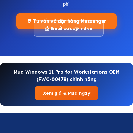
phí.
💬 Tư vấn và đặt hàng Messenger
📩 Email
sales@tnd.vn
Mua Windows 11 Pro for Workstations OEM
(FWC-00478) chính hãng
Xem giá & Mua ngay