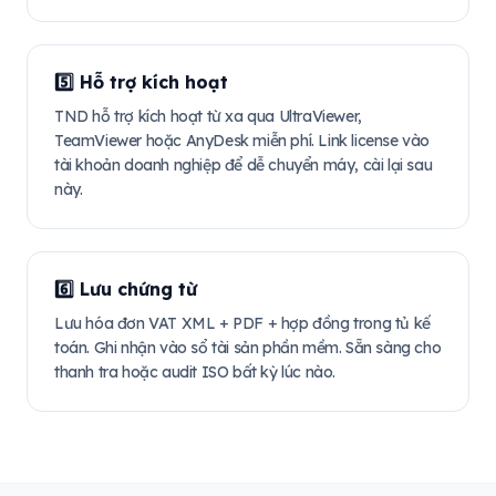
5️⃣ Hỗ trợ kích hoạt
TND hỗ trợ kích hoạt từ xa qua UltraViewer,
TeamViewer hoặc AnyDesk miễn phí. Link license vào
tài khoản doanh nghiệp để dễ chuyển máy, cài lại sau
này.
6️⃣ Lưu chứng từ
Lưu hóa đơn VAT XML + PDF + hợp đồng trong tủ kế
toán. Ghi nhận vào sổ tài sản phần mềm. Sẵn sàng cho
thanh tra hoặc audit ISO bất kỳ lúc nào.