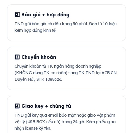
2️⃣ Báo giá + hợp đồng
TND gửi báo giá có dấu trong 30 phút. Đơn từ 10 triệu
kèm hợp đồng kinh tế.
3️⃣ Chuyển khoản
Chuyển khoản từ TK ngân hàng doanh nghiệp
(KHÔNG dùng TK cá nhân) sang TK TND tại ACB CN
Duyên Hải, STK 1088626.
4️⃣ Giao key + chứng từ
TND gửi key qua email bảo mật hoặc giao vật phẩm
vật lý (USB BOX nếu có) trong 24 giờ. Kèm phiếu giao
nhận license ký tên.