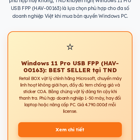
phù hợp hay không, TND khuyến nghị Windows 11 Pro
USB FPP (HAV-00163) là lựa chọn phù hợp cho đa số
doanh nghiệp Việt khi mua bản quyền Windows PC.
⭐
Windows 11 Pro USB FPP (HAV-
00163): BEST SELLER tại TND
Retail BOX vật lý chính hãng Microsoft, chuyển máy
linh hoạt không giới hạn, đầy đủ tem chống giả và
sticker COA. Bằng chứng vật lý đáng tin cậy khi
thanh tra. Phù hợp doanh nghiệp 1-50 máy, hay đổi
laptop hoặc nâng cấp PC. Giá 4.790.000đ mỗi
license.
Xem chi tiết