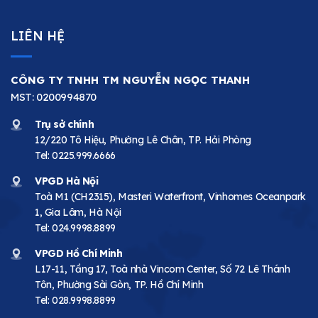
LIÊN HỆ
CÔNG TY TNHH TM NGUYỄN NGỌC THANH
MST: 0200994870
Trụ sở chính
12/220 Tô Hiệu, Phường Lê Chân, TP. Hải Phòng
Tel:
0225.999.6666
VPGD Hà Nội
Toà M1 (CH2315), Masteri Waterfront, Vinhomes Oceanpark
1, Gia Lâm, Hà Nội
Tel:
024.9998.8899
VPGD Hồ Chí Minh
L17-11, Tầng 17, Toà nhà Vincom Center, Số 72 Lê Thánh
Tôn, Phường Sài Gòn, TP. Hồ Chí Minh
Tel:
028.9998.8899