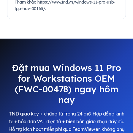
Tham khảo https://www.tnd.vn/windows-11-pro-usb-
fpp-hav-00163/.
Đặt mua Windows 11 Pro
for Workstations OEM
(FWC-00478) ngay hôm
nay
TND giao key + chứng từ trong 24 giờ. Hợp đồng kinh
tế + hóa đơn VAT điện tử + biên bản giao nhận đầy đủ.
Hỗ trợ kích hoạt miễn phí qua TeamViewer, không phụ