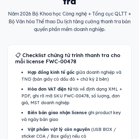
tra
Năm 2026 Bộ Khoa học Công nghệ + Tổng cục QLTT +
Bộ Văn hóa Thể thao Du lịch tăng cường thanh tra bản
quyền phần mềm doanh nghiệp.
📋 Checklist chứng từ trình thanh tra cho
mỗi license FWC-00478
Hợp đồng kinh tế gốc
giữa doanh nghiệp và
TND (bản giấy có dấu đỏ + chữ ký 2 bên)
Hóa đơn VAT điện tử
tải về định dạng XML +
PDF, ghi rõ mã SKU FWC-00478, số lượng, đơn
giá, MST doanh nghiệp
Biên bản giao nhận license
ghi product key
và ngày bàn giao
Vật phẩm vật lý còn nguyên
(USB BOX /
sticker COA / Box giấy) nếu có