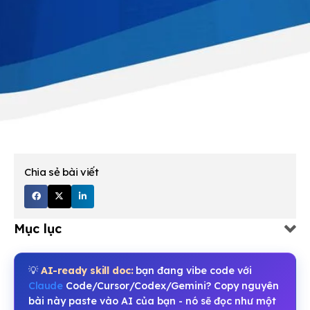
Chia sẻ bài viết
Mục lục
💡
AI-ready skill doc:
bạn đang vibe code với
Claude
Code/Cursor/Codex/Gemini? Copy nguyên
bài này paste vào AI của bạn - nó sẽ đọc như một