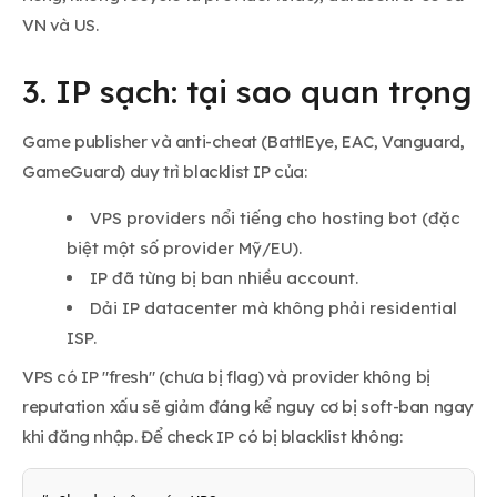
VN và US.
3. IP sạch: tại sao quan trọng
Game publisher và anti-cheat (BattlEye, EAC, Vanguard,
GameGuard) duy trì blacklist IP của:
VPS providers nổi tiếng cho hosting bot (đặc
biệt một số provider Mỹ/EU).
IP đã từng bị ban nhiều account.
Dải IP datacenter mà không phải residential
ISP.
VPS có IP "fresh" (chưa bị flag) và provider không bị
reputation xấu sẽ giảm đáng kể nguy cơ bị soft-ban ngay
khi đăng nhập. Để check IP có bị blacklist không: