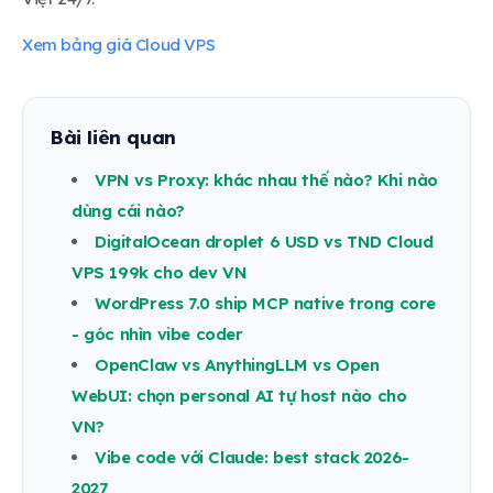
Xem bảng giá Cloud VPS
Bài liên quan
VPN vs Proxy: khác nhau thế nào? Khi nào
dùng cái nào?
DigitalOcean droplet 6 USD vs TND Cloud
VPS 199k cho dev VN
WordPress 7.0 ship MCP native trong core
- góc nhìn vibe coder
OpenClaw vs AnythingLLM vs Open
WebUI: chọn personal AI tự host nào cho
VN?
Vibe code với Claude: best stack 2026-
2027