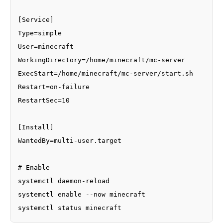
[Service]

Type=simple

User=minecraft

WorkingDirectory=/home/minecraft/mc-server

ExecStart=/home/minecraft/mc-server/start.sh

Restart=on-failure

RestartSec=10

[Install]

WantedBy=multi-user.target

# Enable

systemctl daemon-reload

systemctl enable --now minecraft

systemctl status minecraft