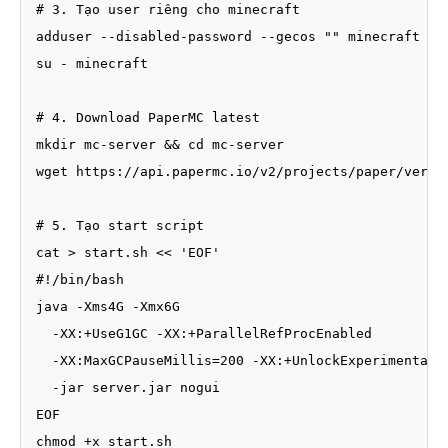
# 3. Tạo user riêng cho minecraft

adduser --disabled-password --gecos "" minecraft

su - minecraft

# 4. Download PaperMC latest

mkdir mc-server && cd mc-server

wget https://api.papermc.io/v2/projects/paper/versi
# 5. Tạo start script

cat > start.sh << 'EOF'

#!/bin/bash

java -Xms4G -Xmx6G 

  -XX:+UseG1GC -XX:+ParallelRefProcEnabled 

  -XX:MaxGCPauseMillis=200 -XX:+UnlockExperimentalVM
  -jar server.jar nogui

EOF

chmod +x start.sh
