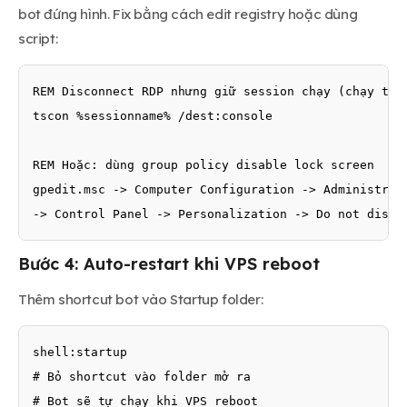
bot đứng hình. Fix bằng cách edit registry hoặc dùng
script:
REM Disconnect RDP nhưng giữ session chạy (chạy tron
tscon %sessionname% /dest:console

REM Hoặc: dùng group policy disable lock screen

gpedit.msc -> Computer Configuration -> Administrati
-> Control Panel -> Personalization -> Do not displ
Bước 4: Auto-restart khi VPS reboot
Thêm shortcut bot vào Startup folder:
shell:startup

# Bỏ shortcut vào folder mở ra

# Bot sẽ tự chạy khi VPS reboot