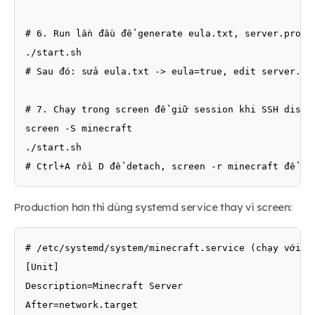
# 6. Run lần đầu để generate eula.txt, server.proper
./start.sh

# Sau đó: sửa eula.txt -> eula=true, edit server.pro
# 7. Chạy trong screen để giữ session khi SSH discon
screen -S minecraft

./start.sh

# Ctrl+A rồi D để detach, screen -r minecraft để at
Production hơn thì dùng systemd service thay vì screen:
# /etc/systemd/system/minecraft.service (chạy với su
[Unit]

Description=Minecraft Server

After=network.target
