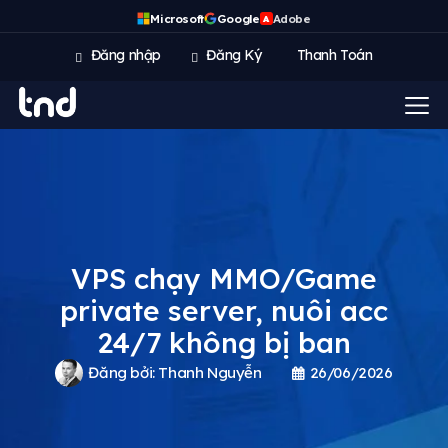
Microsoft
Google
Adobe
A
Đăng nhập
Đăng Ký
Thanh Toán
VPS chạy MMO/Game
private server, nuôi acc
24/7 không bị ban
Đăng bởi:
Thanh Nguyễn
26/06/2026