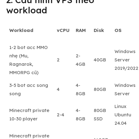
workload
Workload
vCPU
RAM
Disk
OS
1-2 bot acc MMO
Windows
nhẹ (Mu,
2-
2
40GB
Server
Ragnarok,
4GB
2019/2022
MMORPG cũ)
3-5 bot acc song
4-
Windows
4
80GB
song
8GB
Server
Linux
Minecraft private
4-
80GB
2-4
Ubuntu
10-30 player
8GB
SSD
24.04
Minecraft private