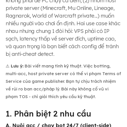
không phải để PC chạy cả đêm; (2) nhóm host
private server (Minecraft, Mu Online, Lineage,
Ragnarok, World of Warcraft private...) muốn
nhiều người vào chơi ổn định. Hai use case khác
nhau nhưng chung 1 đòi hỏi: VPS phải có IP
sạch, latency thấp về server đích, uptime cao,
và quan trọng là bạn biết cách config để tránh
bị anti-cheat detect.
⚠️
Lưu ý:
Bài viết mang tính kỹ thuật. Việc botting,
multi-acc, host private server có thể vi phạm Terms of
Service của game publisher. Bạn tự chịu trách nhiệm
về rủi ro ban acc/pháp lý. Bài này không cổ vũ vi
phạm TOS - chỉ giải thích yêu cầu kỹ thuật.
1. Phân biệt 2 nhu cầu
A. Nuôi acc / chạy bot 24/7 (client-side)