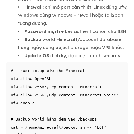
Firewall
: chỉ mở port cần thiết. Linux dùng ufw,
Windows dùng Windows Firewall hoặc fail2ban
tương đương.
Password mạnh
+ key authentication cho SSH.
Backup
world Minecraft/account database
hàng ngày sang object storage hoặc VPS khác.
Update OS
định kỳ, đặc biệt patch security.
# Linux: setup ufw cho Minecraft

ufw allow OpenSSH

ufw allow 25565/tcp comment 'Minecraft'

ufw allow 25565/udp comment 'Minecraft voice'

ufw enable

# Backup world hằng đêm vào /backups

cat > /home/minecraft/backup.sh << 'EOF'
