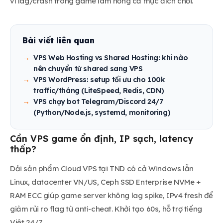
vì lag/crash trong game làm hỏng cả mục đích chơi.
Bài viết liên quan
VPS Web Hosting vs Shared Hosting: khi nào
nên chuyển từ shared sang VPS
VPS WordPress: setup tối ưu cho 100k
traffic/tháng (LiteSpeed, Redis, CDN)
VPS chạy bot Telegram/Discord 24/7
(Python/Node.js, systemd, monitoring)
Cần VPS game ổn định, IP sạch, latency
thấp?
Dải sản phẩm Cloud VPS tại TND có cả Windows lẫn
Linux, datacenter VN/US, Ceph SSD Enterprise NVMe +
RAM ECC giúp game server không lag spike, IPv4 fresh để
giảm rủi ro flag từ anti-cheat. Khởi tạo 60s, hỗ trợ tiếng
Việt 24/7.