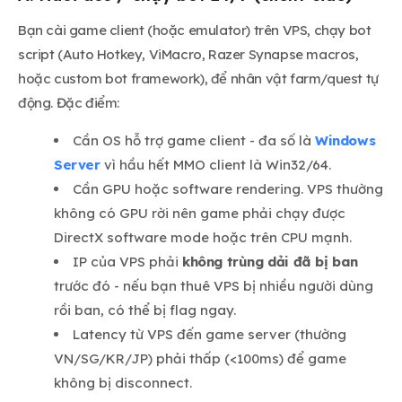
Bạn cài game client (hoặc emulator) trên VPS, chạy bot
script (Auto Hotkey, ViMacro, Razer Synapse macros,
hoặc custom bot framework), để nhân vật farm/quest tự
động. Đặc điểm:
Cần OS hỗ trợ game client - đa số là
Windows
Server
vì hầu hết MMO client là Win32/64.
Cần GPU hoặc software rendering. VPS thường
không có GPU rời nên game phải chạy được
DirectX software mode hoặc trên CPU mạnh.
IP của VPS phải
không trùng dải đã bị ban
trước đó - nếu bạn thuê VPS bị nhiều người dùng
rồi ban, có thể bị flag ngay.
Latency từ VPS đến game server (thường
VN/SG/KR/JP) phải thấp (<100ms) để game
không bị disconnect.