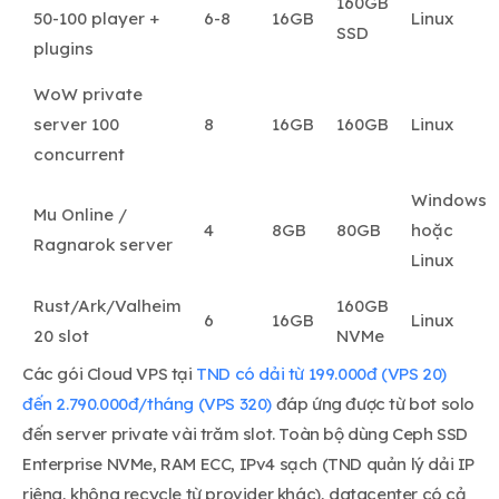
160GB
50-100 player +
6-8
16GB
Linux
SSD
plugins
WoW private
server 100
8
16GB
160GB
Linux
concurrent
Windows
Mu Online /
4
8GB
80GB
hoặc
Ragnarok server
Linux
Rust/Ark/Valheim
160GB
6
16GB
Linux
20 slot
NVMe
Các gói Cloud VPS tại
TND có dải từ 199.000đ (VPS 20)
đến 2.790.000đ/tháng (VPS 320)
đáp ứng được từ bot solo
đến server private vài trăm slot. Toàn bộ dùng Ceph SSD
Enterprise NVMe, RAM ECC, IPv4 sạch (TND quản lý dải IP
riêng, không recycle từ provider khác), datacenter có cả