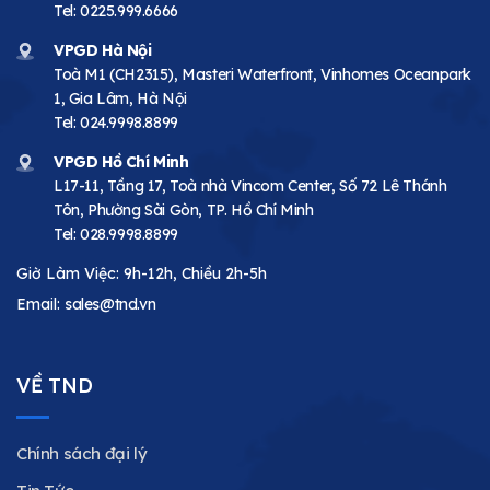
Tel:
0225.999.6666
VPGD Hà Nội
Toà M1 (CH2315), Masteri Waterfront, Vinhomes Oceanpark
1, Gia Lâm, Hà Nội
Tel:
024.9998.8899
VPGD Hồ Chí Minh
L17-11, Tầng 17, Toà nhà Vincom Center, Số 72 Lê Thánh
Tôn, Phường Sài Gòn, TP. Hồ Chí Minh
Tel:
028.9998.8899
Giờ Làm Việc: 9h-12h, Chiều 2h-5h
Email:
sales@tnd.vn
VỀ TND
Chính sách đại lý