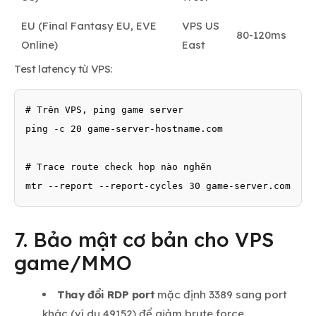
EU (Final Fantasy EU, EVE
VPS US
80-120ms
Online)
East
Test latency từ VPS:
# Trên VPS, ping game server

ping -c 20 game-server-hostname.com

# Trace route check hop nào nghẽn

mtr --report --report-cycles 30 game-server.com
7. Bảo mật cơ bản cho VPS
game/MMO
Thay đổi RDP port
mặc định 3389 sang port
khác (ví dụ 49152) để giảm brute force.