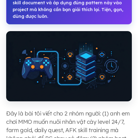
skill document và áp dụng đúng pattern này vào
project mà không cần bạn giải thích lại. Tiện, gọn,
dùng được luôn.
Đây là bài tôi viết cho 2 nhóm người: (1) anh em
chơi MMO muốn nuôi nhân vật cày level 24/7,
farm gold, daily quest, AFK skill training mà