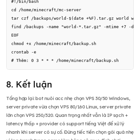
#!/bin/bash

cd /home/minecraft/mc-server

tar czf /backups/world-$(date +%F).tar.gz world worl
find /backups -name "world-*.tar.gz" -mtime +7 -dele
EOF

chmod +x /home/minecraft/backup.sh

crontab -e

# Thêm: 0 3 * * * /home/minecraft/backup.sh
8. Kết luận
Tổng hợp lại: bot nuôi acc nhẹ chọn VPS 30/50 Windows,
server private vừa chọn VPS 80/160 Linux, server private
lớn chọn VPS 250/320. Quan trọng nhất vẫn là IP sạch +
latency thấp + provider có support tiếng Việt để xử lý
nhanh khi server có sự cố. Đừng tiếc tiền chọn gói quá nhẹ