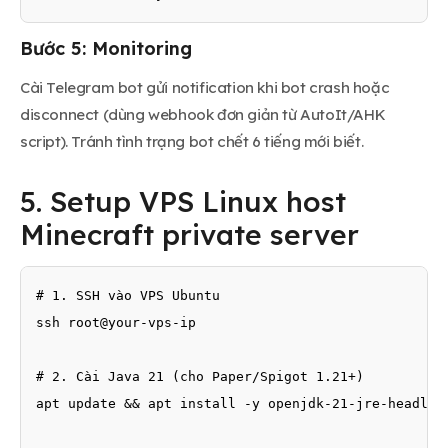
Bước 5: Monitoring
Cài Telegram bot gửi notification khi bot crash hoặc
disconnect (dùng webhook đơn giản từ AutoIt/AHK
script). Tránh tình trạng bot chết 6 tiếng mới biết.
5. Setup VPS Linux host
Minecraft private server
# 1. SSH vào VPS Ubuntu

ssh root@your-vps-ip

# 2. Cài Java 21 (cho Paper/Spigot 1.21+)

apt update && apt install -y openjdk-21-jre-headless