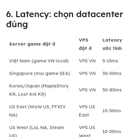
6. Latency: chọn datacenter
đúng
VPS
Latency
Server game đặt ở
đặt ở
ước tính
Việt Nam (game VN local)
VPS VN
5-15ms
Singapore (mọi game SEA)
VPS VN
30-50ms
Korea/Japan (MapleStory
VPS VN
50-80ms
KR, Lost Ark KR)
US East (WoW US, FFXIV
VPS US
10-30ms
NA)
East
US West (LoL NA, Steam
VPS US
10-30ms
US)
West