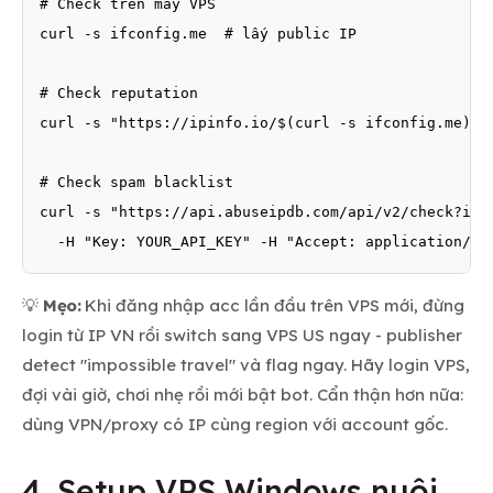
# Check trên máy VPS

curl -s ifconfig.me  # lấy public IP

# Check reputation

curl -s "https://ipinfo.io/$(curl -s ifconfig.me)/js
# Check spam blacklist

curl -s "https://api.abuseipdb.com/api/v2/check?ipAd
  -H "Key: YOUR_API_KEY" -H "Accept: application/js
💡
Mẹo:
Khi đăng nhập acc lần đầu trên VPS mới, đừng
login từ IP VN rồi switch sang VPS US ngay - publisher
detect "impossible travel" và flag ngay. Hãy login VPS,
đợi vài giờ, chơi nhẹ rồi mới bật bot. Cẩn thận hơn nữa:
dùng VPN/proxy có IP cùng region với account gốc.
4. Setup VPS Windows nuôi