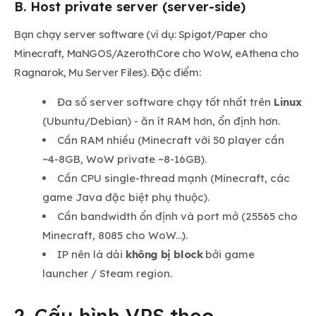
B. Host private server (server-side)
Bạn chạy server software (ví dụ: Spigot/Paper cho
Minecraft, MaNGOS/AzerothCore cho WoW, eAthena cho
Ragnarok, Mu Server Files). Đặc điểm:
Đa số server software chạy tốt nhất trên
Linux
(Ubuntu/Debian) - ăn ít RAM hơn, ổn định hơn.
Cần RAM nhiều (Minecraft với 50 player cần
~4-8GB, WoW private ~8-16GB).
Cần CPU single-thread mạnh (Minecraft, các
game Java đặc biệt phụ thuộc).
Cần bandwidth ổn định và port mở (25565 cho
Minecraft, 8085 cho WoW...).
IP nên là dải
không bị block
bởi game
launcher / Steam region.
2. Cấu hình VPS theo