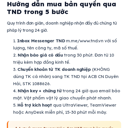
Hướng dẫn mua bản quyền qua
TND trong 5 bước
Quy trình đơn giản, doanh nghiệp nhận đầy đủ chứng từ
pháp lý trong 24 giờ.
Inbox Messenger TND
m.me/www.tnd.vn với số
lượng, tên công ty, mã số thuế.
Nhận báo giá có dấu
trong 30 phút. Đơn từ 10
triệu kèm hợp đồng kinh tế.
Chuyển khoản từ TK doanh nghiệp
(KHÔNG
dùng TK cá nhân) sang TK TND tại ACB CN Duyên
Hải, STK 1088626.
Nhận key + chứng từ
trong 24 giờ qua email bảo
mật. Vật phẩm vật lý giao chuyển phát nhanh.
Hỗ trợ kích hoạt
qua UltraViewer, TeamViewer
hoặc AnyDesk miễn phí, 15-30 phút mỗi máy.