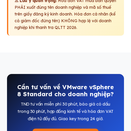
⚠️ Lưu ý quan trọng:
Hóa đơn VAT mua bản quyền
PHẢI xuất đúng tên doanh nghiệp và mã số thuế
trên giấy đăng ký kinh doanh. Hóa đơn cá nhân (kể
cả giám đốc đứng tên) KHÔNG hợp lệ với doanh
nghiệp khi thanh tra QLTT 2026.
Cần tư vấn về VMware vSphere
8 Standard cho doanh nghiệp?
TND tư vấn miễn phí 30 phút, báo giá có dấu
trong 30 phút, hợp đồng kinh tế và hóa đơn VAT
điện tử đầy đủ. Giao key trong 24 giờ.