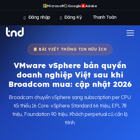
Microsoft
Google
Adobe
A
Đăng nhập
Đăng Ký
Thanh Toán
📘 BÀI VIẾT THÔNG TIN HỮU ÍCH
VMware vSphere bản quyền
doanh nghiệp Việt sau khi
Broadcom mua: cập nhật 2026
Broadcom chuyển vSphere sang subscription per CPU
tối thiểu 16 Core. vSphere Standard 66 triệu, EPL 78
triệu, Foundation 90 triệu. Khách perpetual cũ cần lộ
trình.