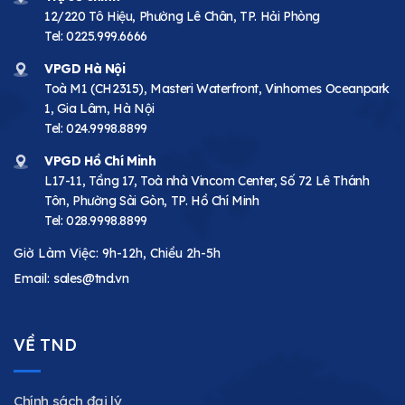
12/220 Tô Hiệu, Phường Lê Chân, TP. Hải Phòng
Tel:
0225.999.6666
VPGD Hà Nội
Toà M1 (CH2315), Masteri Waterfront, Vinhomes Oceanpark
1, Gia Lâm, Hà Nội
Tel:
024.9998.8899
VPGD Hồ Chí Minh
L17-11, Tầng 17, Toà nhà Vincom Center, Số 72 Lê Thánh
Tôn, Phường Sài Gòn, TP. Hồ Chí Minh
Tel:
028.9998.8899
Giờ Làm Việc: 9h-12h, Chiều 2h-5h
Email:
sales@tnd.vn
VỀ TND
Chính sách đại lý