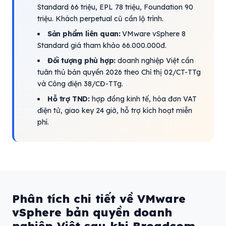
Standard 66 triệu, EPL 78 triệu, Foundation 90
triệu. Khách perpetual cũ cần lộ trình.
Sản phẩm liên quan:
VMware vSphere 8
Standard giá tham khảo 66.000.000đ.
Đối tượng phù hợp:
doanh nghiệp Việt cần
tuân thủ bản quyền 2026 theo Chỉ thị 02/CT-TTg
và Công điện 38/CĐ-TTg.
Hỗ trợ TND:
hợp đồng kinh tế, hóa đơn VAT
điện tử, giao key 24 giờ, hỗ trợ kích hoạt miễn
phí.
Phân tích chi tiết về VMware
vSphere bản quyền doanh
nghiệp Việt sau khi Broadcom