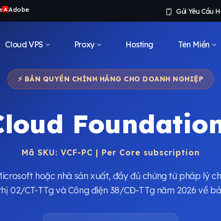
e
Adobe
A
Gửi Yêu Cầu H
Cloud VPS
Proxy
Hosting
Tên Miền
⚡ BẢN QUYỀN CHÍNH HÃNG CHO DOANH NGHIỆP
loud Foundation
Mã SKU: VCF-PC | Per Core subscription
Microsoft hoặc nhà sản xuất, đầy đủ chứng từ pháp lý ch
ỉ thị 02/CT-TTg và Công điện 38/CĐ-TTg năm 2026 về 