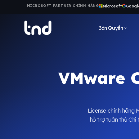
Microsoft
Googl
MICROSOFT PARTNER CHÍNH HÃNG
Bản Quyền
VMware C
License chính hãng 
hỗ trợ tuân thủ Ch