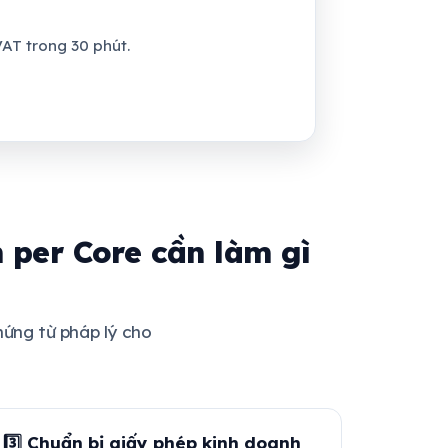
AT trong 30 phút.
per Core cần làm gì
hứng từ pháp lý cho
3️⃣ Chuẩn bị giấy phép kinh doanh