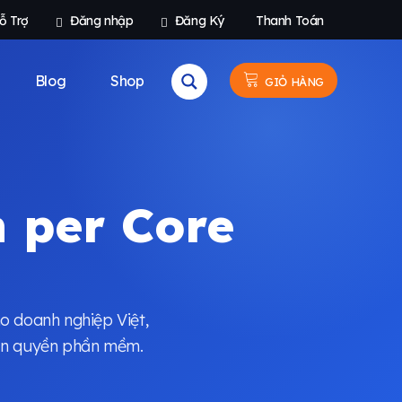
ỗ Trợ
Đăng nhập
Đăng Ký
Thanh Toán
Blog
Shop
GIỎ HÀNG
 per Core
o doanh nghiệp Việt,
bản quyền phần mềm.