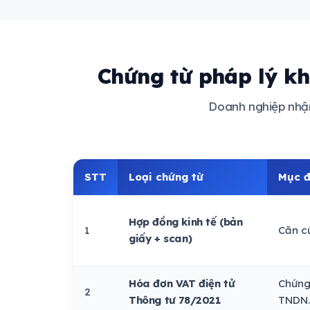
Chứng từ pháp lý k
Doanh nghiệp nhận 
STT
Loại chứng từ
Mục đ
Hợp đồng kinh tế (bản
1
Căn c
giấy + scan)
Hóa đơn VAT điện tử
Chứng 
2
Thông tư 78/2021
TNDN.