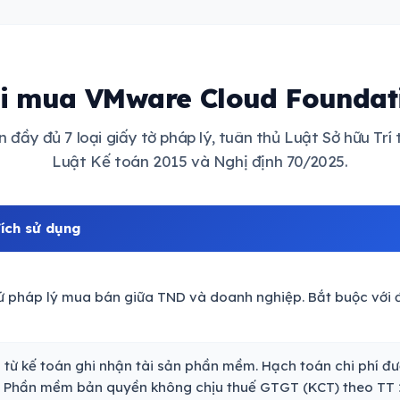
hi mua VMware Cloud Foundati
đầy đủ 7 loại giấy tờ pháp lý, tuân thủ Luật Sở hữu Trí
Luật Kế toán 2015 và Nghị định 70/2025.
ích sử dụng
ứ pháp lý mua bán giữa TND và doanh nghiệp. Bắt buộc với đơ
từ kế toán ghi nhận tài sản phần mềm. Hạch toán chi phí đượ
 Phần mềm bản quyền không chịu thuế GTGT (KCT) theo TT 