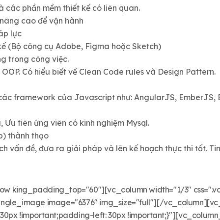
và các phần mềm thiết kế có liên quan.
nâng cao để vận hành
áp lực
 kế (Bộ công cụ Adobe, Figma hoặc Sketch)
g trong công việc.
OOP. Có hiểu biết về Clean Code rules và Design Pattern.
ố các framework của Javascript như: AngularJS, EmberJS,
u, Ưu tiên ứng viên có kinh nghiệm Mysql.
b) thành thạo
ch vấn đề, đưa ra giải pháp và lên kế hoạch thực thi tốt. Ti
ow king_padding_top="60"][vc_column width="1/3" css=".v
c_single_image image="6376" img_size="full"][/vc_column][v
0px !important;padding-left: 30px !important;}"][vc_column