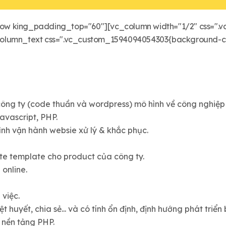
ow king_padding_top="60"][vc_column width="1/2" css=".v
_column_text css=".vc_custom_1594094054303{background-color
 công ty (code thuần và wordpress) mô hình về công nghiệp 
vascript, PHP.
rình vận hành websie xử lý & khắc phục.
ite template cho product của công ty.
online.
 việc.
t huyết, chia sẻ... và có tính ổn định, định hướng phát triển
 nền tảng PHP.