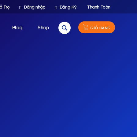
ỗ Trợ
Đăng nhập
Đăng Ký
Thanh Toán
Blog
Shop
GIỎ HÀNG