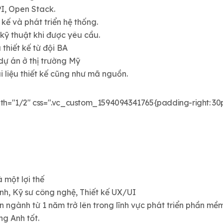
PI, Open Stack.
 kế và phát triển hệ thống.
u kỹ thuật khi được yêu cầu.
 thiết kế từ đội BA
dự án ở thị trường Mỹ
 liệu thiết kế cũng như mã nguồn.
"1/2" css=".vc_custom_1594094341765{padding-right: 30px !
 một lợi thế
h, Kỹ sư công nghệ, Thiết kế UX/UI
n ngành từ 1 năm trở lên trong lĩnh vực phát triển phần m
ng Anh tốt.