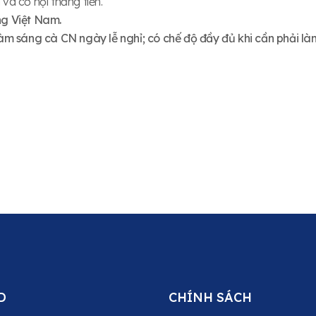
và cơ hội thăng tiến.
ng Việt Nam.
 làm sáng cà CN ngày lễ nghỉ; có chế độ đầy đủ khi cần phải 
D
CHÍNH SÁCH