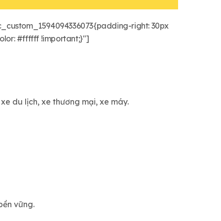
c_custom_1594094336073{padding-right: 30px
: #ffffff !important;}"]
xe du lịch, xe thương mại, xe máy.
 bền vững.