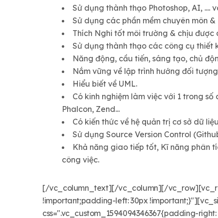
Sử dụng thành thạo Photoshop, AI, .... 
Sử dụng các phần mềm chuyên môn & 
Thích Nghi tốt môi trường & chịu được 
Sử dụng thành thạo các công cụ thiết
Năng động, cầu tiến, sáng tạo, chủ độn
Nắm vững về lập trình hướng đối tượng 
Hiểu biết về UML.
Có kinh nghiệm làm việc với 1 trong s
Phalcon, Zend...
Có kiến thức về hệ quản trị cơ sở dữ liệ
Sử dụng Source Version Control (Githu
Khả năng giao tiếp tốt, Kĩ năng phân tí
công việc.
[/vc_column_text][/vc_column][/vc_row][vc_r
!important;padding-left: 30px !important;}"][v
css=".vc_custom_1594094346367{padding-right: 3