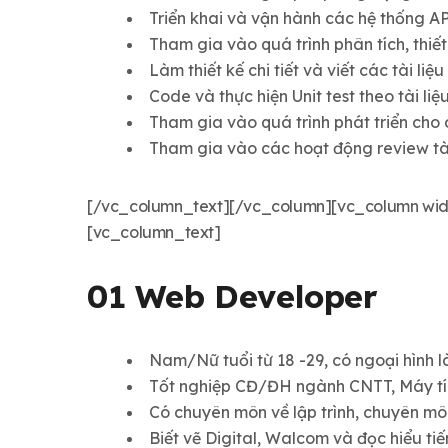
Triển khai và vận hành các hệ thống A
Tham gia vào quá trình phân tích, thiết
Làm thiết kế chi tiết và viết các tài liệ
Code và thực hiện Unit test theo tài liệu
Tham gia vào quá trình phát triển cho 
Tham gia vào các hoạt động review tài
[/vc_column_text][/vc_column][vc_column width=
[vc_column_text]
01 Web Developer
Nam/Nữ tuổi từ 18 -29, có ngoại hình là
Tốt nghiệp CĐ/ĐH ngành CNTT, Máy tín
Có chuyên môn về lập trình, chuyên mô
Biết vẽ Digital, Walcom và đọc hiểu tiế