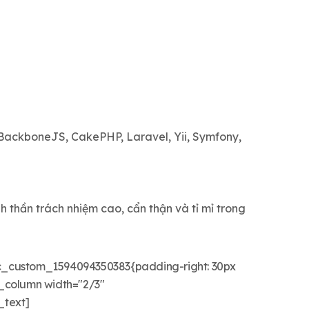
 BackboneJS, CakePHP, Laravel, Yii, Symfony,
nh thần trách nhiệm cao, cẩn thận và tỉ mỉ trong
c_custom_1594094350383{padding-right: 30px
c_column width="2/3"
_text]