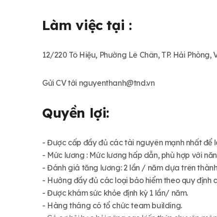
Làm việc tại :
12/220 Tô Hiệu, Phường Lê Chân, TP. Hải Phòng, 
Gửi CV tới
nguyenthanh@tnd.vn
Quyền lợi:
- Được cấp đầy đủ các tài nguyên mạnh nhất để l
- Mức lương : Mức lương hấp dẫn, phù hợp với năng
- Đánh giá tăng lương: 2 lần / năm dựa trên thàn
- Hưởng đầy đủ các loại bảo hiểm theo quy định c
- Được khám sức khỏe định kỳ 1 lần/ năm.
- Hàng tháng có tổ chức team building.