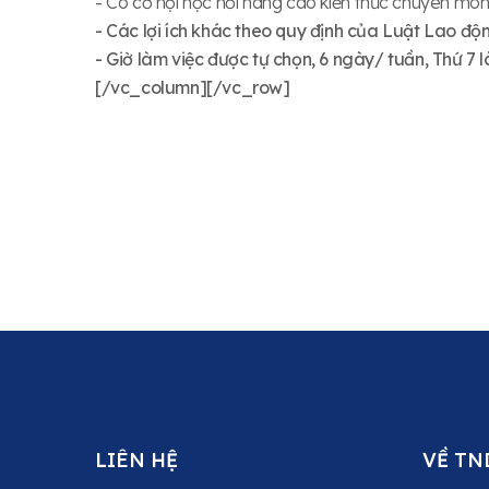
- Có cơ hội học hỏi nâng cao kiến thức chuyên môn 
- Các lợi ích khác theo quy định của Luật Lao độ
- Giờ làm việc được tự chọn, 6 ngày/ tuần, Thứ 7
[/vc_column][/vc_row]
LIÊN HỆ
VỀ TN