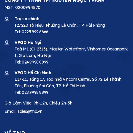
CÔNG TY TNHH TM NGUYỄN NGỌC THANH
MST: 0200994870
Trụ sở chính
12/220 Tô Hiệu, Phường Lê Chân, TP. Hải Phòng
Tel:
0225.999.6666
VPGD Hà Nội
Toà M1 (CH2315), Masteri Waterfront, Vinhomes Oceanpark
1, Gia Lâm, Hà Nội
Tel:
024.9998.8899
VPGD Hồ Chí Minh
L17-11, Tầng 17, Toà nhà Vincom Center, Số 72 Lê Thánh
Tôn, Phường Sài Gòn, TP. Hồ Chí Minh
Tel:
028.9998.8899
Giờ Làm Việc: 9h-12h, Chiều 2h-5h
Email:
sales@tnd.vn