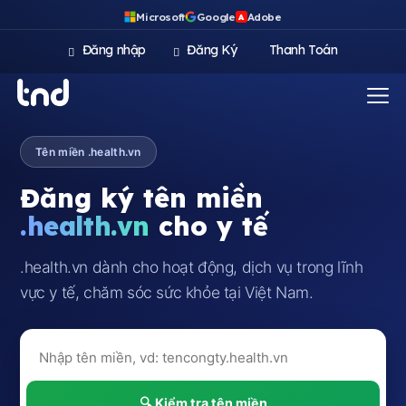
Microsoft
Google
Adobe
A
Đăng nhập
Đăng Ký
Thanh Toán
Tên miền .health.vn
Đăng ký tên miền
.health.vn
cho y tế
.health.vn dành cho hoạt động, dịch vụ trong lĩnh
vực y tế, chăm sóc sức khỏe tại Việt Nam.
🔍 Kiểm tra tên miền