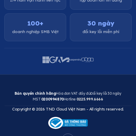
17+ năm vận hành liên tục
tập đoàn lớn tin dùng
100+
30 ngày
doanh nghiệp SMB Việt
đổi key lỗi miễn phí
Bản quyền chính hãng
Hóa đơn VAT đầy đủ
Đổi key lỗi 30 ngày
MST
0200994870
Hotline
0225.999.6666
Copyright © 2026 TND Cloud Việt Nam - All rights reserved.