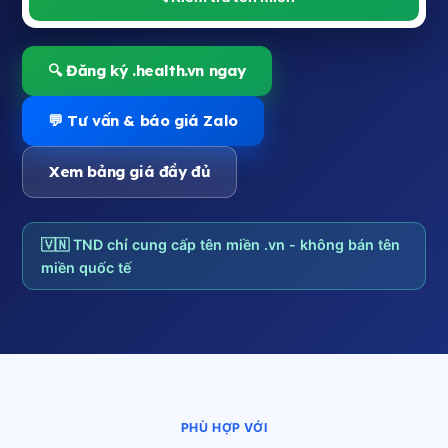
🔍 Đăng ký .health.vn ngay
💬 Tư vấn & báo giá Zalo
Xem bảng giá đầy đủ
🇻🇳 TND chỉ cung cấp tên miền .vn - không bán tên
miền quốc tế
PHÙ HỢP VỚI