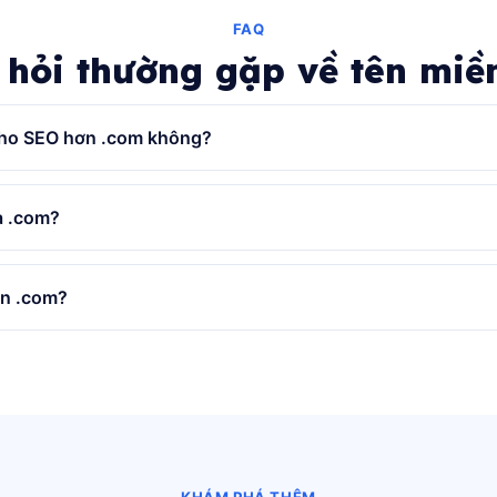
FAQ
 hỏi thường gặp về tên miền
 cho SEO hơn .com không?
à .com?
án .com?