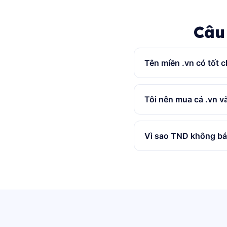
Câu
Tên miền .vn có tốt
Tôi nên mua cả .vn v
Vì sao TND không b