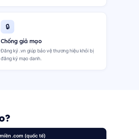
🔒
Chống giả mạo
Đăng ký .vn giúp bảo vệ thương hiệu khỏi bị
đăng ký mạo danh.
o?
miền .com (quốc tế)