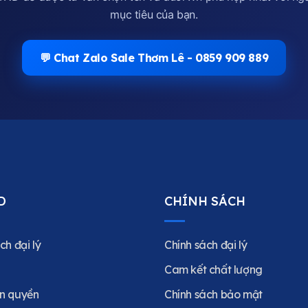
mục tiêu của bạn.
💬 Chat Zalo Sale Thơm Lê - 0859 909 889
D
CHÍNH SÁCH
ch đại lý
Chính sách đại lý
Cam kết chất lượng
n quyền
Chính sách bảo mật