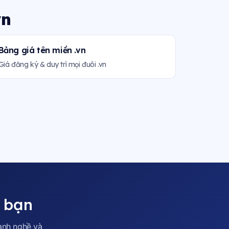
vn
Bảng giá tên miền .vn
Giá đăng ký & duy trì mọi đuôi .vn
a bạn
ành nghề và