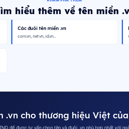
KHÁM PHÁ THÊM
ìm hiểu thêm về tên miền .
Các đuôi tên miền .vn
com.vn, net.vn, id.vn...
 .vn cho thương hiệu Việt củ
TND để được tư vấn chọn tên và đuôi .vn phù hợp nhất với ng