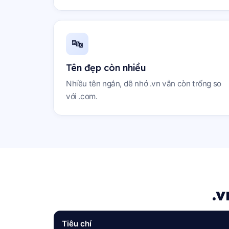
🔤
Tên đẹp còn nhiều
Nhiều tên ngắn, dễ nhớ .vn vẫn còn trống so
với .com.
.
Tiêu chí