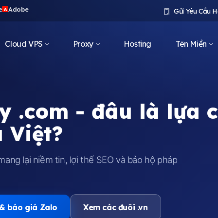
e
Adobe
A
Gửi Yêu Cầu H
Cloud VPS
Proxy
Hosting
Tên Miền
 .com - đâu là lựa 
 Việt?
ang lại niềm tin, lợi thế SEO và bảo hộ pháp
 & báo giá Zalo
Xem các đuôi .vn