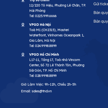
Trụ sở chính
Gửi tick
12/220 Tô Hiệu, Phường Lê Chân, TP.
Hải Phòng
Bản quy
Tel:
0225.999.6666
Bản quy
VPGD Hà Nội
Toà M1 (CH2315), Masteri
Waterfront, Vinhomes Oceanpark 1,
Gia Lâm, Hà Nội
Tel:
024.9998.8899
VPGD Hồ Chí Minh
L17-11, Tầng 17, Toà nhà Vincom
Center, Số 72 Lê Thánh Tôn, Phường
Sài Gòn, TP. Hồ Chí Minh
Tel:
028.9998.8899
Giờ Làm Việc: 9h-12h, Chiều 2h-5h
Email:
sales@tnd.vn