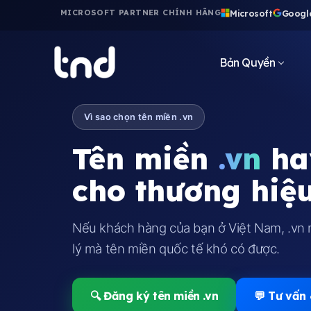
Microsoft
Googl
MICROSOFT PARTNER CHÍNH HÃNG
Bản Quyền
Vì sao chọn tên miền .vn
Tên miền
.vn
hay
cho thương hiệu
Nếu khách hàng của bạn ở Việt Nam, .vn m
lý mà tên miền quốc tế khó có được.
🔍 Đăng ký tên miền .vn
💬 Tư vấn