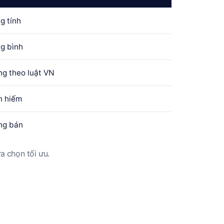
g tính
g bình
g theo luật VN
n hiếm
ng bán
a chọn tối ưu.