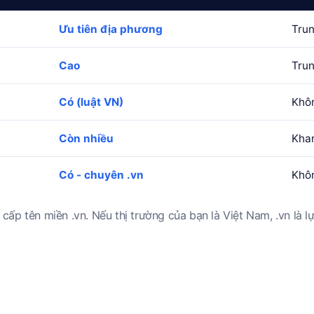
Ưu tiên địa phương
Trun
Cao
Trun
Có (luật VN)
Khôn
Còn nhiều
Kha
Có - chuyên .vn
Khô
cấp tên miền .vn. Nếu thị trường của bạn là Việt Nam, .vn là lự