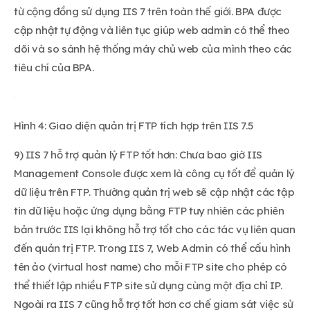
từ cộng đồng sử dụng IIS 7 trên toàn thế giới. BPA được
cập nhật tự động và liên tục giúp web admin có thể theo
dõi và so sánh hệ thống máy chủ web của mình theo các
tiêu chí của BPA.
Hình 4: Giao diện quản trị FTP tích hợp trên IIS 7.5
9) IIS 7 hỗ trợ quản lý FTP tốt hơn: Chưa bao giờ IIS
Management Console được xem là công cụ tốt để quản lý
dữ liệu trên FTP. Thường quản trị web sẽ cập nhật các tập
tin dữ liệu hoặc ứng dụng bằng FTP tuy nhiên các phiên
bản trước IIS lại không hỗ trợ tốt cho các tác vụ liên quan
đến quản trị FTP. Trong IIS 7, Web Admin có thể cấu hình
tên ảo (virtual host name) cho mỗi FTP site cho phép có
thể thiết lập nhiều FTP site sử dụng cùng một địa chỉ IP.
Ngoài ra IIS 7 cũng hỗ trợ tốt hơn cơ chế giam sát việc sử