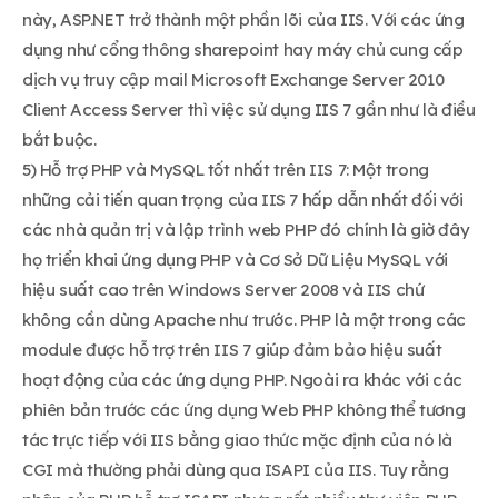
này, ASP.NET trở thành một phần lõi của IIS. Với các ứng
dụng như cổng thông sharepoint hay máy chủ cung cấp
dịch vụ truy cập mail Microsoft Exchange Server 2010
Client Access Server thì việc sử dụng IIS 7 gần như là điều
bắt buộc.
5) Hỗ trợ PHP và MySQL tốt nhất trên IIS 7: Một trong
những cải tiến quan trọng của IIS 7 hấp dẫn nhất đối với
các nhà quản trị và lập trình web PHP đó chính là giờ đây
họ triển khai ứng dụng PHP và Cơ Sở Dữ Liệu MySQL với
hiệu suất cao trên Windows Server 2008 và IIS chứ
không cần dùng Apache như trước. PHP là một trong các
module được hỗ trợ trên IIS 7 giúp đảm bảo hiệu suất
hoạt động của các ứng dụng PHP. Ngoài ra khác với các
phiên bản trước các ứng dụng Web PHP không thể tương
tác trực tiếp với IIS bằng giao thức mặc định của nó là
CGI mà thường phải dùng qua ISAPI của IIS. Tuy rằng