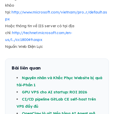
khảo
tại:
http://www.microsoft.com/vietnam/pro...r/default.as
px
Hoặc thông tin về IIS server có tại địa
chỉ:
http://technet.microsoft.com/en-
us/l.../cc180049.aspx
Nguồn: Web Điện Lực
Bài liên quan
Nguyên nhân và Khắc Phục Website bị quá
tải-Phần 1
GPU VPS cho AI startup: ROI 2026
CI/CD pipeline GitLab CE self-host trên
VPS đầy đủ
OpenClaw là gì? Nền tảng AI Agent mã