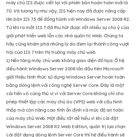
máy chủ IIS được viết lại với phiên bản hoàn toàn mới là
7.0. Và tương tự như vậy, IIS hiện nay đã được nâng cấp
lên bản IIS 7.5 để đồng hành với Windows Server 2008 R2.
Từ khi ra mắt IIS 7 đã thu hút được rất nhiều sự chú ý của
giới phát triển web lẫn các nhà quản trị Web. Chúng ta
hãy cũng khám phá những lý do đem lại thành công vượt
trội của IIS 7 trên thị trường máy chủ web
1) Nền tảng máy chủ web không giao diện đồ họa: Ở hệ
điều hành Windows Server 2008 lần đầu tiên Microsoft
giới thiệu hình thức sử dụng Windows Server hoàn toàn
bằng dòng lệnh với công nghệ Server Core. Đây là một
cải tiến vô cùng thú vị vì với Server Core không chỉ cho
phép thiết lập các máy chủ ảo (VPS) web với cấu hình
thấp mà còn nâng cao tính ổn định và mức độ an toàn
của máy chủ Web. Một điều rất dễ hiểu vì khi cài đặt
Windows Server 2008 R2 Web Edition, quản trị lựa chọn
cài đặt dạng dòng lệnh Server Core thì hệ điều hành sẽ