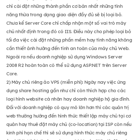
chỉ cài đặt những thành phần cơ bản nhất những tính
năng thừa trong dạng giao diện đầy đủ sẽ bị loại bỏ.
Chưa kể Server Core chỉ chấp nhận một số vai trò máy
chủ nhất định trong đó có IIS. Điều này cho phép loại bỏ
tối đa việc cài đặt những phần mềm hay tính năng không
cần thiết ảnh hưởng đến tính an toàn của máy chủ Web.
Ngoài ra nếu doanh nghiệp sử dụng Windows Server
2008 R2 hoàn toàn có thể sử dụng ASP.NET trên Server
Core.
2) Máy chủ riêng ảo VPS (miễn phí): Ngày nay việc ứng
dụng share hosting gần như chỉ còn thích hợp cho các
loại hình website cá nhân hay doanh nghiệp hộ gia đình.
Đối với doanh nghiệp có quy mô lớn hơn thì các quản trị
web thường hướng đến hình thức thiết lập máy chủ tại cơ
quản hay thuê đặt máy chủ (co-location) tại ISP còn nếu
kinh phí hạn chế thì sẽ sử dụng hình thức máy chủ riêng