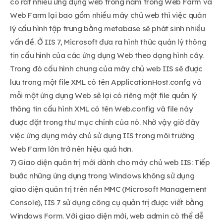
có rất nhiều ứng dụng web trong nằm trong Web Farm và
Web Farm lại bao gồm nhiều máy chủ web thì việc quản
lý cấu hình tập trung bằng metabase sẽ phát sinh nhiều
vấn đề. Ở IIS 7, Microsoft đưa ra hình thức quản lý thông
tin cấu hình của các ứng dụng Web theo dạng hình cây.
Trong đó cấu hình chung của máy chủ web IIS sẽ được
lưu trong một file XML có tên ApplicationHost.confg và
mỗi một ứng dụng Web sẽ lại có riêng một file quản lý
thông tin cấu hình XML có tên Web.config và file này
được đặt trong thư mục chính của nó. Nhờ vậy giờ đây
việc ứng dụng máy chủ sử dụng IIS trong môi trường
Web Farm lớn trở nên hiệu quả hơn.
7) Giao diện quản trị mới dành cho máy chủ web IIS: Tiếp
bước những ứng dụng trong Windows không sử dụng
giao diện quản trị trên nền MMC (Microsoft Management
Console), IIS 7 sử dụng công cụ quản trị được viết bằng
Windows Form. Với giao diện mới, web admin có thể dễ