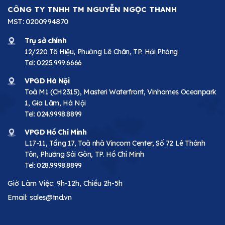
CÔNG TY TNHH TM NGUYỄN NGỌC THANH
MST: 0200994870
Trụ sở chính
12/220 Tô Hiệu, Phường Lê Chân, TP. Hải Phòng
Tel:
0225.999.6666
VPGD Hà Nội
Toà M1 (CH2315), Masteri Waterfront, Vinhomes Oceanpark
1, Gia Lâm, Hà Nội
Tel:
024.9998.8899
VPGD Hồ Chí Minh
L17-11, Tầng 17, Toà nhà Vincom Center, Số 72 Lê Thánh
Tôn, Phường Sài Gòn, TP. Hồ Chí Minh
Tel:
028.9998.8899
Giờ Làm Việc: 9h-12h, Chiều 2h-5h
Email:
sales@tnd.vn