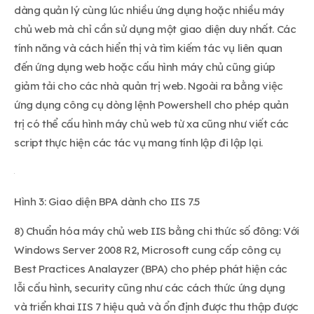
dàng quản lý cùng lúc nhiều ứng dụng hoặc nhiều máy
chủ web mà chỉ cần sử dụng một giao diện duy nhất. Các
tính năng và cách hiển thị và tìm kiếm tác vụ liên quan
đến ứng dụng web hoặc cấu hình máy chủ cũng giúp
giảm tải cho các nhà quản trị web. Ngoài ra bằng việc
ứng dụng công cụ dòng lệnh Powershell cho phép quản
trị có thể cấu hình máy chủ web từ xa cũng như viết các
script thực hiện các tác vụ mang tính lập đi lập lại.
Hình 3: Giao diện BPA dành cho IIS 7.5
8) Chuẩn hóa máy chủ web IIS bằng chi thức số đông: Với
Windows Server 2008 R2, Microsoft cung cấp công cụ
Best Practices Analayzer (BPA) cho phép phát hiện các
lỗi cấu hình, security cũng như các cách thức ứng dụng
và triển khai IIS 7 hiệu quả và ổn định được thu thập được