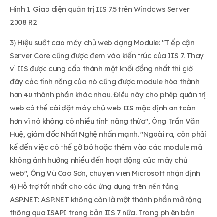
Hình 1: Giao diện quản trị IIS 7.5 trên Windows Server
2008 R2
3) Hiệu suất cao máy chủ web dạng Module: "Tiếp cận
Server Core cũng được đem vào kiến trúc của IIS 7. Thay
vì IIS được cung cấp thành một khối đồng nhất thì giờ
đây các tính năng của nó cũng được module hóa thành
hơn 40 thành phần khác nhau. Điều này cho phép quản trị
web có thể cài đặt máy chủ web IIS mặc định an toàn
hơn vì nó không có nhiều tính năng thừa", Ông Trần Văn
Huệ, giám đốc Nhất Nghệ nhấn mạnh. "Ngoài ra, còn phải
kể đến việc có thể gỡ bỏ hoặc thêm vào các module mà
không ảnh hưởng nhiều đến hoạt động của máy chủ
web", Ông Vũ Cao Sơn, chuyên viên Microsoft nhận định.
4) Hỗ trợ tốt nhất cho các ứng dụng trên nền tảng
ASP.NET: ASP.NET không còn là một thành phần mở rộng
thông qua ISAPI trong bản IIS 7 nữa. Trong phiên bản