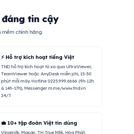
 đáng tin cậy
n mềm chính hãng.
⚡ Hỗ trợ kích hoạt tiếng Việt
TND hỗ trợ kích hoạt từ xa qua UltraViewer,
TeamViewer hoặc AnyDesk miễn phí, 15-30
phút mỗi máy. Hotline 0225.999.6666 (9h-12h
& 14h-17h), Messenger m.me/www.tnd.vn
24/7.
💼 10+ tập đoàn Việt tin dùng
Vinamilk, Masan, TH True Milk, Hòa Phát,