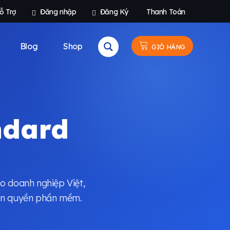
ỗ Trợ
Đăng nhập
Đăng Ký
Thanh Toán
Blog
Shop
GIỎ HÀNG
ndard
o doanh nghiệp Việt,
bản quyền phần mềm.