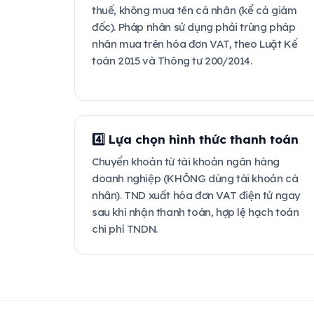
thuế, không mua tên cá nhân (kể cả giám
đốc). Pháp nhân sử dụng phải trùng pháp
nhân mua trên hóa đơn VAT, theo Luật Kế
toán 2015 và Thông tư 200/2014.
4️⃣ Lựa chọn hình thức thanh toán
Chuyển khoản từ tài khoản ngân hàng
doanh nghiệp (KHÔNG dùng tài khoản cá
nhân). TND xuất hóa đơn VAT điện tử ngay
sau khi nhận thanh toán, hợp lệ hạch toán
chi phí TNDN.