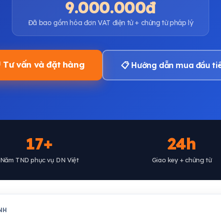
9.000.000đ
Đã bao gồm hóa đơn VAT điện tử + chứng từ pháp lý
 Tư vấn và đặt hàng
📋 Hướng dẫn mua đầu ti
17+
24h
Năm TND phục vụ DN Việt
Giao key + chứng từ
NH