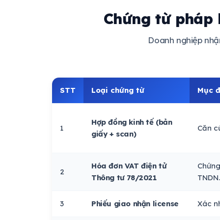
Chứng từ pháp 
Doanh nghiệp nhận 
STT
Loại chứng từ
Mục đ
Hợp đồng kinh tế (bản
1
Căn c
giấy + scan)
Hóa đơn VAT điện tử
Chứng 
2
Thông tư 78/2021
TNDN.
3
Phiếu giao nhận license
Xác nh