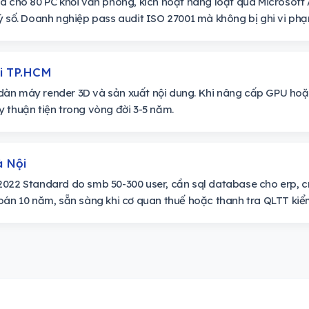
rd cho 80 PC khối văn phòng, kích hoạt hàng loạt qua Microsof
ý số. Doanh nghiệp pass audit ISO 27001 mà không bị ghi vi phạ
ại TP.HCM
àn máy render 3D và sản xuất nội dung. Khi nâng cấp GPU hoặ
 thuận tiện trong vòng đời 3-5 năm.
à Nội
2022 Standard do smb 50-300 user, cần sql database cho erp, 
oán 10 năm, sẵn sàng khi cơ quan thuế hoặc thanh tra QLTT kiểm