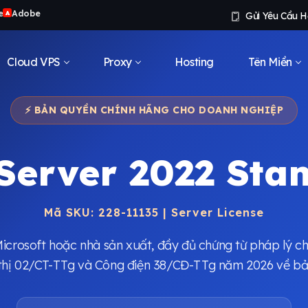
e
Adobe
A
Gửi Yêu Cầu H
Cloud VPS
Proxy
Hosting
Tên Miền
⚡ BẢN QUYỀN CHÍNH HÃNG CHO DOANH NGHIỆP
Server 2022 Sta
Mã SKU: 228-11135 | Server License
Microsoft hoặc nhà sản xuất, đầy đủ chứng từ pháp lý ch
ỉ thị 02/CT-TTg và Công điện 38/CĐ-TTg năm 2026 về 