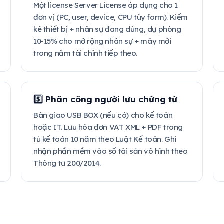
Một license Server License áp dụng cho 1
đơn vị (PC, user, device, CPU tùy form). Kiểm
kê thiết bị + nhân sự đang dùng, dự phòng
10-15% cho mở rộng nhân sự + máy mới
trong năm tài chính tiếp theo.
5️⃣ Phân công người lưu chứng từ
Bàn giao USB BOX (nếu có) cho kế toán
hoặc IT. Lưu hóa đơn VAT XML + PDF trong
tủ kế toán 10 năm theo Luật Kế toán. Ghi
nhận phần mềm vào sổ tài sản vô hình theo
Thông tư 200/2014.