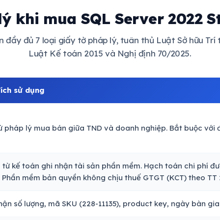
lý khi mua SQL Server 2022 S
đầy đủ 7 loại giấy tờ pháp lý, tuân thủ Luật Sở hữu Trí
Luật Kế toán 2015 và Nghị định 70/2025.
ích sử dụng
ứ pháp lý mua bán giữa TND và doanh nghiệp. Bắt buộc với đơ
từ kế toán ghi nhận tài sản phần mềm. Hạch toán chi phí đượ
 Phần mềm bản quyền không chịu thuế GTGT (KCT) theo TT 
ận số lượng, mã SKU (228-11135), product key, ngày bàn gia