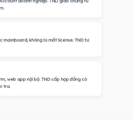
t Account doanh nghiệp. TND giao chứng từ
m.
c mainboard, không lo mất license. TND tư
crm, web app nội bộ. TND cấp hợp đồng có
 tra.