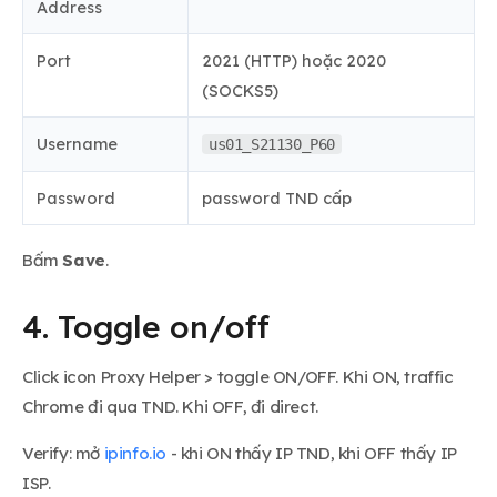
Address
Port
2021 (HTTP) hoặc 2020
(SOCKS5)
Username
us01_S21130_P60
Password
password TND cấp
Bấm
Save
.
4. Toggle on/off
Click icon Proxy Helper > toggle ON/OFF. Khi ON, traffic
Chrome đi qua TND. Khi OFF, đi direct.
Verify: mở
ipinfo.io
- khi ON thấy IP TND, khi OFF thấy IP
ISP.