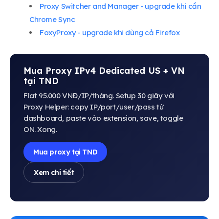
Proxy Switcher and Manager - upgrade khi cần
Chrome Sync
FoxyProxy - upgrade khi dùng cả Firefox
Mua Proxy IPv4 Dedicated US + VN
tại TND
Flat 95.000 VNĐ/IP/tháng. Setup 30 giây với
Proxy Helper: copy IP/port/user/pass từ
dashboard, paste vào extension, save, toggle
ON. Xong.
Mua proxy tại TND
Xem chi tiết