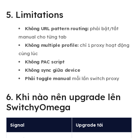
5. Limitations
Không URL pattern routing:
phải bật/tắt
manual cho từng tab
Không multiple profile:
chỉ 1 proxy hoạt động
cùng lúc
Không PAC script
Không sync giữa device
Phải toggle manual
mỗi lần switch proxy
6. Khi nào nên upgrade lên
SwitchyOmega
Signal
Upgrade tới