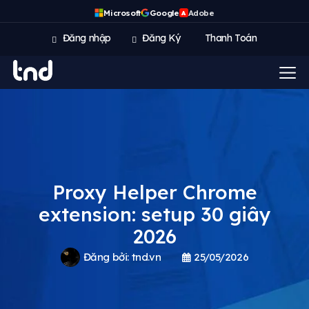
Microsoft
Google
Adobe
A
Đăng nhập
Đăng Ký
Thanh Toán
Proxy Helper Chrome
extension: setup 30 giây
2026
Đăng bởi:
tnd.vn
25/05/2026