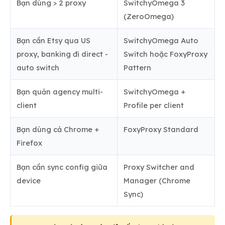
Bạn dùng > 2 proxy
SwitchyOmega 3
(ZeroOmega)
Bạn cần Etsy qua US
SwitchyOmega Auto
proxy, banking đi direct -
Switch hoặc FoxyProxy
auto switch
Pattern
Bạn quản agency multi-
SwitchyOmega +
client
Profile per client
Bạn dùng cả Chrome +
FoxyProxy Standard
Firefox
Bạn cần sync config giữa
Proxy Switcher and
device
Manager (Chrome
Sync)