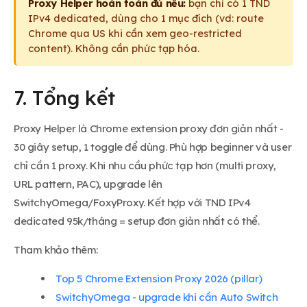
Proxy Helper hoàn toàn đủ nếu:
bạn chỉ có 1 TND
IPv4 dedicated, dùng cho 1 mục đích (vd: route
Chrome qua US khi cần xem geo-restricted
content). Không cần phức tạp hóa.
7. Tổng kết
Proxy Helper là Chrome extension proxy đơn giản nhất -
30 giây setup, 1 toggle để dùng. Phù hợp beginner và user
chỉ cần 1 proxy. Khi nhu cầu phức tạp hơn (multi proxy,
URL pattern, PAC), upgrade lên
SwitchyOmega/FoxyProxy. Kết hợp với TND IPv4
dedicated 95k/tháng = setup đơn giản nhất có thể.
Tham khảo thêm:
Top 5 Chrome Extension Proxy 2026 (pillar)
SwitchyOmega - upgrade khi cần Auto Switch