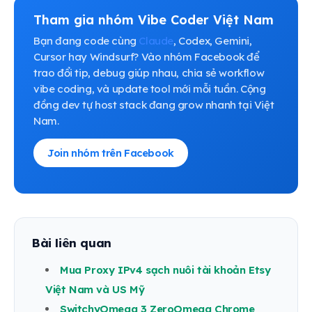
Tham gia nhóm Vibe Coder Việt Nam
Bạn đang code cùng
Claude
, Codex, Gemini,
Cursor hay Windsurf? Vào nhóm Facebook để
trao đổi tip, debug giúp nhau, chia sẻ workflow
vibe coding, và update tool mới mỗi tuần. Cộng
đồng dev tự host stack đang grow nhanh tại Việt
Nam.
Join nhóm trên Facebook
Bài liên quan
Mua Proxy IPv4 sạch nuôi tài khoản Etsy
Việt Nam và US Mỹ
SwitchyOmega 3 ZeroOmega Chrome