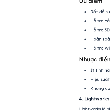
Ưu điểm:
Rất dễ s
Hỗ trợ cắ
Hỗ trợ 3
Hoàn toà
Hỗ trợ W
Nhược điể
Ít tính n
Hiệu suất
Không có
4. Lightworks
Lightworks là p