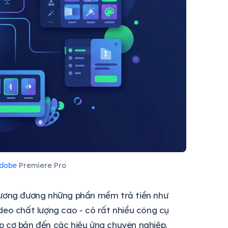
dobe
Premiere Pro
ương đương những phần mềm trả tiền như
deo chất lượng cao - có rất nhiều công cụ
p cơ bản đến các hiệu ứng chuyên nghiệp.