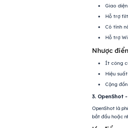
Giao diện
Hỗ trợ fil
Có tính n
Hỗ trợ W
Nhược điể
Ít công c
Hiệu suất
Cộng đồn
3. OpenShot 
OpenShot là phầ
bắt đầu hoặc n