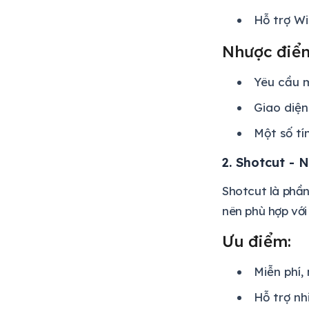
Hỗ trợ W
Nhược điể
Yêu cầu 
Giao diện
Một số tí
2. Shotcut - 
Shotcut là phầ
nên phù hợp với
Ưu điểm:
Miễn phí
Hỗ trợ nh