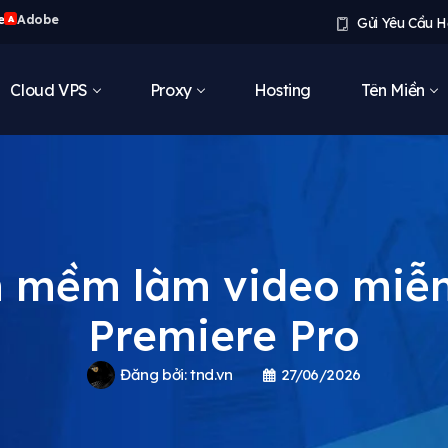
e
Adobe
A
Gửi Yêu Cầu H
Cloud VPS
Proxy
Hosting
Tên Miền
 mềm làm video miễn
Premiere Pro
Đăng bởi:
tnd.vn
27/06/2026