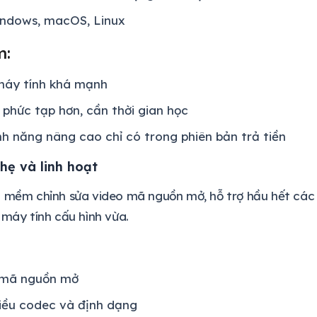
indows, macOS, Linux
m:
máy tính khá mạnh
 phức tạp hơn, cần thời gian học
nh năng nâng cao chỉ có trong phiên bản trả tiền
Nhẹ và linh hoạt
n mềm chỉnh sửa video mã nguồn mở, hỗ trợ hầu hết các 
 máy tính cấu hình vừa.
, mã nguồn mở
iều codec và định dạng