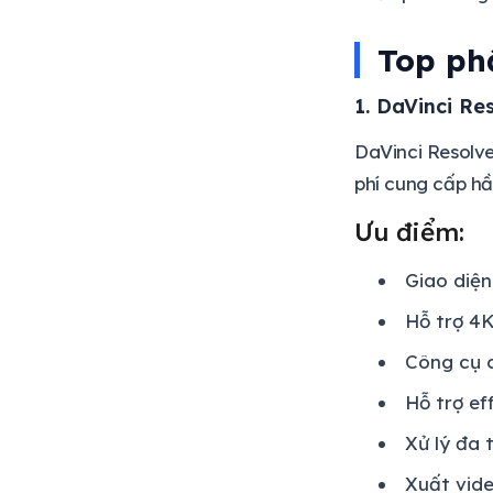
Top ph
1. DaVinci Re
DaVinci Resolve
phí cung cấp hầ
Ưu điểm:
Giao diệ
Hỗ trợ 4K
Công cụ c
Hỗ trợ eff
Xử lý đa 
Xuất vide