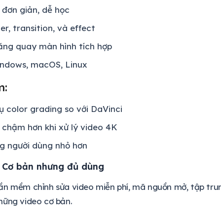
 đơn giản, dễ học
ter, transition, và effect
ăng quay màn hình tích hợp
indows, macOS, Linux
m:
ụ color grading so với DaVinci
 chậm hơn khi xử lý video 4K
g người dùng nhỏ hơn
- Cơ bản nhưng đủ dùng
n mềm chỉnh sửa video miễn phí, mã nguồn mở, tập trun
hững video cơ bản.