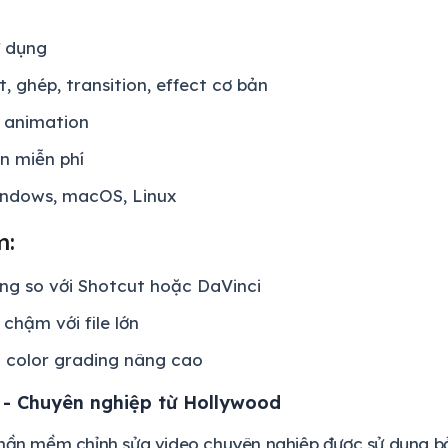
ử dụng
t, ghép, transition, effect cơ bản
D animation
n miễn phí
indows, macOS, Linux
m:
ăng so với Shotcut hoặc DaVinci
 chậm với file lớn
 color grading nâng cao
 - Chuyên nghiệp từ Hollywood
hần mềm chỉnh sửa video chuyên nghiệp được sử dụng bởi