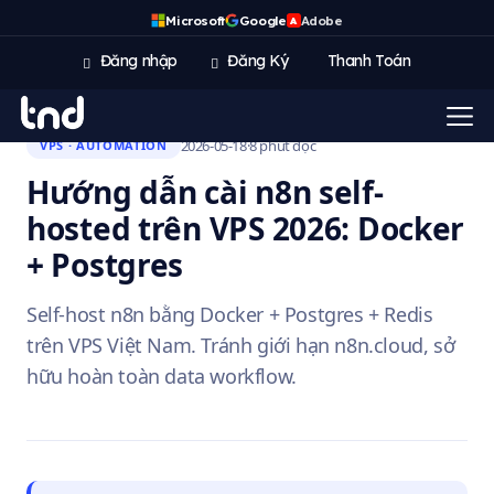
Microsoft
Google
Adobe
A
Đăng nhập
Đăng Ký
Thanh Toán
2026-05-18
·
8 phút đọc
VPS · AUTOMATION
Hướng dẫn cài n8n self-
hosted trên VPS 2026: Docker
+ Postgres
Self-host n8n bằng Docker + Postgres + Redis
trên VPS Việt Nam. Tránh giới hạn n8n.cloud, sở
hữu hoàn toàn data workflow.