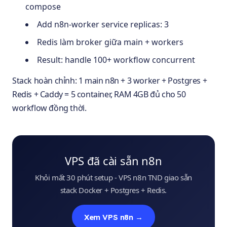
compose
Add n8n-worker service replicas: 3
Redis làm broker giữa main + workers
Result: handle 100+ workflow concurrent
Stack hoàn chỉnh: 1 main n8n + 3 worker + Postgres +
Redis + Caddy = 5 container, RAM 4GB đủ cho 50
workflow đồng thời.
VPS đã cài sẵn n8n
Khỏi mất 30 phút setup - VPS n8n TND giao sẵn
stack Docker + Postgres + Redis.
Xem VPS n8n →