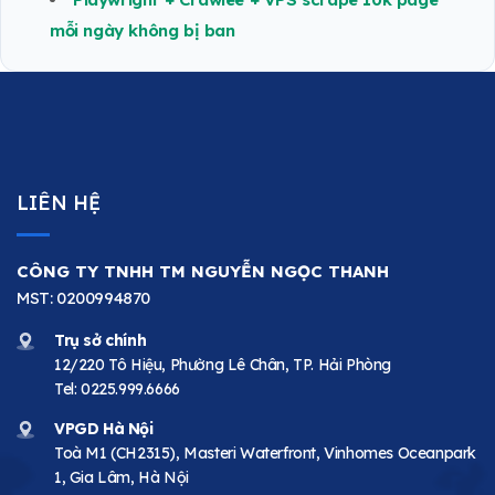
mỗi ngày không bị ban
LIÊN HỆ
CÔNG TY TNHH TM NGUYỄN NGỌC THANH
MST: 0200994870
Trụ sở chính
12/220 Tô Hiệu, Phường Lê Chân, TP. Hải Phòng
Tel:
0225.999.6666
VPGD Hà Nội
Toà M1 (CH2315), Masteri Waterfront, Vinhomes Oceanpark
1, Gia Lâm, Hà Nội