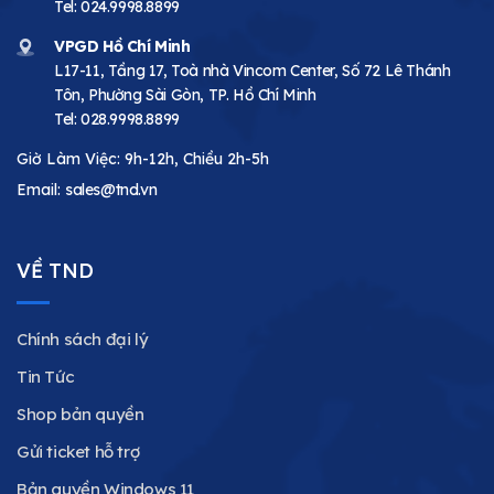
Tel:
024.9998.8899
VPGD Hồ Chí Minh
L17-11, Tầng 17, Toà nhà Vincom Center, Số 72 Lê Thánh
Tôn, Phường Sài Gòn, TP. Hồ Chí Minh
Tel:
028.9998.8899
Giờ Làm Việc: 9h-12h, Chiều 2h-5h
Email:
sales@tnd.vn
VỀ TND
Chính sách đại lý
Tin Tức
Shop bản quyền
Gửi ticket hỗ trợ
Bản quyền Windows 11