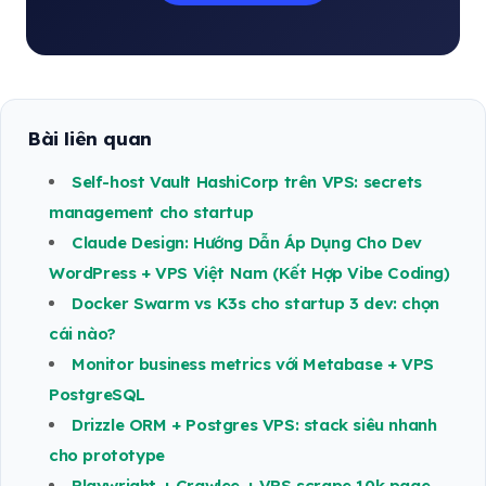
Bài liên quan
Self-host Vault HashiCorp trên VPS: secrets
management cho startup
Claude Design: Hướng Dẫn Áp Dụng Cho Dev
WordPress + VPS Việt Nam (Kết Hợp Vibe Coding)
Docker Swarm vs K3s cho startup 3 dev: chọn
cái nào?
Monitor business metrics với Metabase + VPS
PostgreSQL
Drizzle ORM + Postgres VPS: stack siêu nhanh
cho prototype
Playwright + Crawlee + VPS scrape 10k page