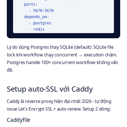
    ports:

      - 5678:5678

    depends_on:

      - postgres

      - redis
Lý do dùng Postgres thay SQLite (default): SQLite file
lock khi workflow chạy concurrent → execution chậm.
Postgres handle 100+ concurrent workflow không vấn
đề.
Setup auto-SSL với Caddy
Caddy là reverse proxy hiện đại nhất 2026 - tự động
issue Let's Encrypt SSL + auto-renew. Setup 2 dòng:
Caddyfile