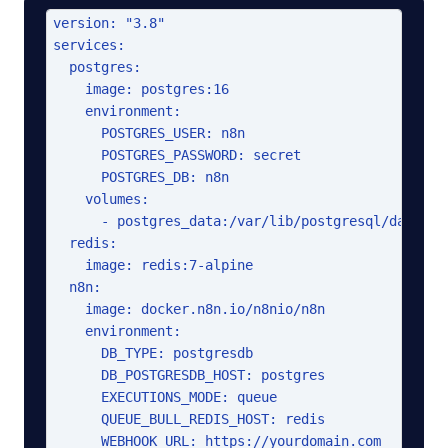
version: "3.8"

services:

  postgres:

    image: postgres:16

    environment:

      POSTGRES_USER: n8n

      POSTGRES_PASSWORD: secret

      POSTGRES_DB: n8n

    volumes:

      - postgres_data:/var/lib/postgresql/data

  redis:

    image: redis:7-alpine

  n8n:

    image: docker.n8n.io/n8nio/n8n

    environment:

      DB_TYPE: postgresdb

      DB_POSTGRESDB_HOST: postgres

      EXECUTIONS_MODE: queue

      QUEUE_BULL_REDIS_HOST: redis

      WEBHOOK_URL: https://yourdomain.com
