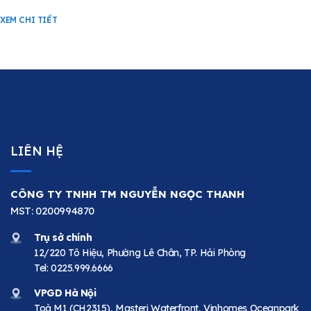
XEM CHI TIẾT
LIÊN HỆ
CÔNG TY TNHH TM NGUYỄN NGỌC THANH
MST: 0200994870
Trụ sở chính
12/220 Tô Hiệu, Phường Lê Chân, TP. Hải Phòng
Tel:
0225.999.6666
VPGD Hà Nội
Toà M1 (CH2315), Masteri Waterfront, Vinhomes Oceanpark