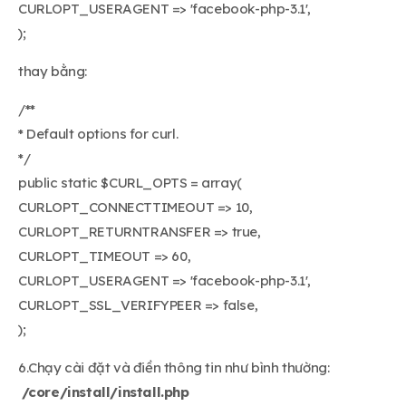
CURLOPT_USERAGENT => 'facebook-php-3.1',
);
thay bằng:
/**
* Default options for curl.
*/
public static $CURL_OPTS = array(
CURLOPT_CONNECTTIMEOUT => 10,
CURLOPT_RETURNTRANSFER => true,
CURLOPT_TIMEOUT => 60,
CURLOPT_USERAGENT => 'facebook-php-3.1',
CURLOPT_SSL_VERIFYPEER => false,
);
6.Chạy cài đặt và điền thông tin như bình thường:
/core/install/install.php