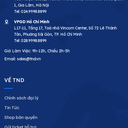
1, Gia Lâm, Hà Nội
Tel:
024.9998.8899
VPGD Hồ Chí Minh
L17-11, Tầng 17, Toà nhà Vincom Center, Số 72 Lê Thánh
Tôn, Phường Sài Gòn, TP. Hồ Chí Minh
Tel:
028.9998.8899
Giờ Làm Việc: 9h-12h, Chiều 2h-5h
Email:
sales@tnd.vn
VỀ TND
Chính sách đại lý
Tin Tức
Shop bản quyền
Gửi ticket hỗ trợ