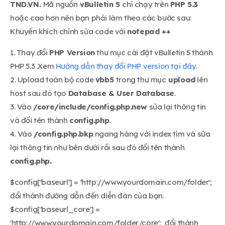
TND.VN.
Mã nguồn
vBulletin 5
chỉ chạy trên
PHP 5.3
hoặc cao hơn nên bạn phải làm theo các bước sau:
Khuyến khích chỉnh sửa code với
notepad ++
1. Thay đổi
PHP Version
thư mục cài đặt vBulletin 5 thành
PHP 5.3 .Xem
Hướng dẫn thay đổi PHP version tại đây
.
2. Upload toàn bộ code
vbb5
trong thư mục
upload
lên
host sau đó tạo
Database & User Database
.
3. Vào
/core/include/config.php.new
sửa lại thông tin
và đổi tên thành
config.php
.
4. Vào
/config.php.bkp
ngang hàng với index tìm và sửa
lại thông tin như bên dưới rồi sau đó đổi tên thành
config.php.
$config['baseurl'] = 'http://www.yourdomain.com/folder';
đổi thành đường dẫn đến diễn đàn của bạn.
$config['baseurl_core'] =
'http://www.yourdomain.com/folder/core'; đổi thành