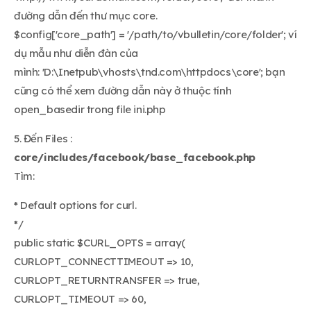
đường dẫn đến thư mục core.
$config['core_path'] = '/path/to/vbulletin/core/folder'; ví
dụ mẫu như diễn đàn của
mình: 'D:\Inetpub\vhosts\tnd.com\httpdocs\core'; bạn
cũng có thể xem đường dẫn này ở thuộc tính
open_basedir trong file ini.php
5. Đến Files :
core/includes/facebook/base_facebook.php
Tìm:
* Default options for curl.
*/
public static $CURL_OPTS = array(
CURLOPT_CONNECTTIMEOUT => 10,
CURLOPT_RETURNTRANSFER => true,
CURLOPT_TIMEOUT => 60,