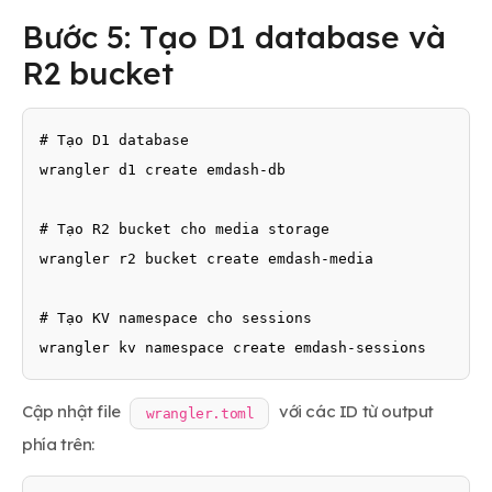
Bước 5: Tạo D1 database và
R2 bucket
# Tạo D1 database

wrangler d1 create emdash-db

# Tạo R2 bucket cho media storage

wrangler r2 bucket create emdash-media

# Tạo KV namespace cho sessions

wrangler kv namespace create emdash-sessions
Cập nhật file
với các ID từ output
wrangler.toml
phía trên: