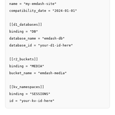
name = "my-emdash-site"

compatibility_date = "2024-01-01"

[[d1_databases]]

binding = "DB"

database_name = "emdash-db"

database_id = "your-d1-id-here"

[[r2_buckets]]

binding = "MEDIA"

bucket_name = "emdash-media"

[[kv_namespaces]]

binding = "SESSIONS"

id = "your-kv-id-here"