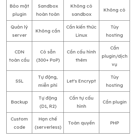
Bảo mật
Sandbox
Không có
Không có
plugin
hoàn toàn
sandbox
Quản lý
Cần kiến thức
Tùy
Không cần
server
Linux
hosting
Cần
CDN
Có sẵn
Cần cấu hình
plugin/dịch
toàn cầu
(300+ PoP)
thêm
vụ
Tự động,
Tùy
SSL
Let's Encrypt
miễn phí
hosting
Tự động
Cần tự cấu
Backup
Cần plugin
(D1, R2)
hình
Custom
Hạn chế
Toàn quyền
PHP
code
(serverless)