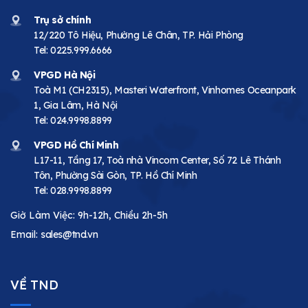
Trụ sở chính
12/220 Tô Hiệu, Phường Lê Chân, TP. Hải Phòng
Tel:
0225.999.6666
VPGD Hà Nội
Toà M1 (CH2315), Masteri Waterfront, Vinhomes Oceanpark
1, Gia Lâm, Hà Nội
Tel:
024.9998.8899
VPGD Hồ Chí Minh
L17-11, Tầng 17, Toà nhà Vincom Center, Số 72 Lê Thánh
Tôn, Phường Sài Gòn, TP. Hồ Chí Minh
Tel:
028.9998.8899
Giờ Làm Việc: 9h-12h, Chiều 2h-5h
Email:
sales@tnd.vn
VỀ TND