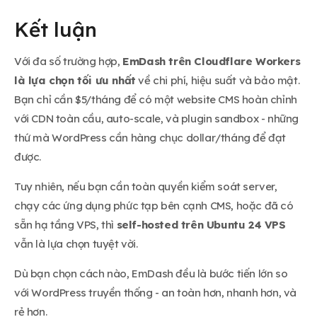
Kết luận
Với đa số trường hợp,
EmDash trên Cloudflare Workers
là lựa chọn tối ưu nhất
về chi phí, hiệu suất và bảo mật.
Bạn chỉ cần $5/tháng để có một website CMS hoàn chỉnh
với CDN toàn cầu, auto-scale, và plugin sandbox - những
thứ mà WordPress cần hàng chục dollar/tháng để đạt
được.
Tuy nhiên, nếu bạn cần toàn quyền kiểm soát server,
chạy các ứng dụng phức tạp bên cạnh CMS, hoặc đã có
sẵn hạ tầng VPS, thì
self-hosted trên Ubuntu 24 VPS
vẫn là lựa chọn tuyệt vời.
Dù bạn chọn cách nào, EmDash đều là bước tiến lớn so
với WordPress truyền thống - an toàn hơn, nhanh hơn, và
rẻ hơn.