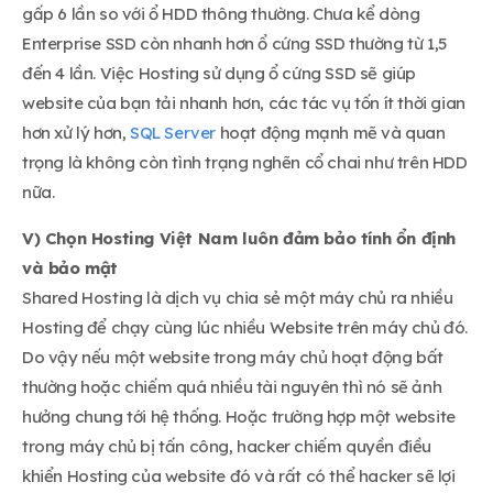
gấp 6 lần so với ổ HDD thông thường. Chưa kể dòng
Enterprise SSD còn nhanh hơn ổ cứng SSD thường từ 1,5
đến 4 lần. Việc Hosting sử dụng ổ cứng SSD sẽ giúp
website của bạn tải nhanh hơn, các tác vụ tốn ít thời gian
hơn xử lý hơn,
SQL Server
hoạt động mạnh mẽ và quan
trọng là không còn tình trạng nghẽn cổ chai như trên HDD
nữa.
V) Chọn Hosting Việt Nam luôn đảm bảo tính ổn định
và bảo mật
Shared Hosting là dịch vụ chia sẻ một máy chủ ra nhiều
Hosting để chạy cùng lúc nhiều Website trên máy chủ đó.
Do vậy nếu một website trong máy chủ hoạt động bất
thường hoặc chiếm quá nhiều tài nguyên thì nó sẽ ảnh
hưởng chung tới hệ thống. Hoặc trường hợp một website
trong máy chủ bị tấn công, hacker chiếm quyền điều
khiển Hosting của website đó và rất có thể hacker sẽ lợi