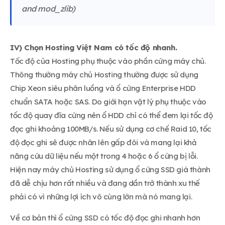
and mod_zlib)
IV) Chọn Hosting Việt Nam có tốc độ nhanh.
Tốc độ của Hosting phụ thuộc vào phần cứng máy chủ.
Thông thường máy chủ Hosting thường được sử dụng
Chip Xeon siêu phân luồng và ổ cứng Enterprise HDD
chuẩn SATA hoặc SAS. Do giới hạn vật lý phụ thuộc vào
tốc độ quay đĩa cứng nên ổ HDD chỉ có thể đem lại tốc độ
đọc ghi khoảng 100MB/s. Nếu sử dụng cơ chế Raid 10, tốc
độ đọc ghi sẽ được nhân lên gấp đôi và mang lại khả
năng cứu dữ liệu nếu một trong 4 hoặc 6 ổ cứng bị lỗi.
Hiện nay máy chủ Hosting sử dụng ổ cứng SSD giá thành
đã dễ chịu hơn rất nhiều và đang dần trở thành xu thế
phải có vì những lợi ích vô cùng lớn mà nó mang lại.
Về cơ bản thì ổ cứng SSD có tốc độ đọc ghi nhanh hơn