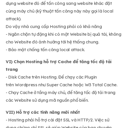
dụng website đó để tấn công sang website khác đặt
cùng máy chủ (kỹ thuật tấn công này này gọi là local
attack).
Do vậy nhà cung cấp Hosting phải có khả năng
- Ngăn chặn tự động khi có một Website bị quả tái, không
cho Website đó ảnh hưởng tới hệ thống chung.
- Bảo mật chống tấn công local attack.
VI) Chọn Hosting hỗ trợ Cache để tăng tốc độ tải
trang
- Disk Cache trên Hosting. Để chạy các Plugin
trên Wordpress như Super Cache hoặc W3 Total Cache.
- Chạy Cache ở tầng máy chủ, để tăng tốc độ tải trang
các Website sử dụng mã nguồn phổ biến.
VII) Hỗ trợ các tính năng mới nhất
- Hosting phải hỗ trợ cài đặt SSL và HTTP/2. Việc sử
dụng chứng chỉ SSL sẽ giúp Website của bạn chuyên