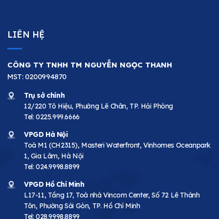
LIÊN HỆ
CÔNG TY TNHH TM NGUYỄN NGỌC THANH
MST: 0200994870
Trụ sở chính
12/220 Tô Hiệu, Phường Lê Chân, TP. Hải Phòng
Tel:
0225.999.6666
VPGD Hà Nội
Toà M1 (CH2315), Masteri Waterfront, Vinhomes Oceanpark
1, Gia Lâm, Hà Nội
Tel:
024.9998.8899
VPGD Hồ Chí Minh
L17-11, Tầng 17, Toà nhà Vincom Center, Số 72 Lê Thánh
Tôn, Phường Sài Gòn, TP. Hồ Chí Minh
Tel:
028.9998.8899