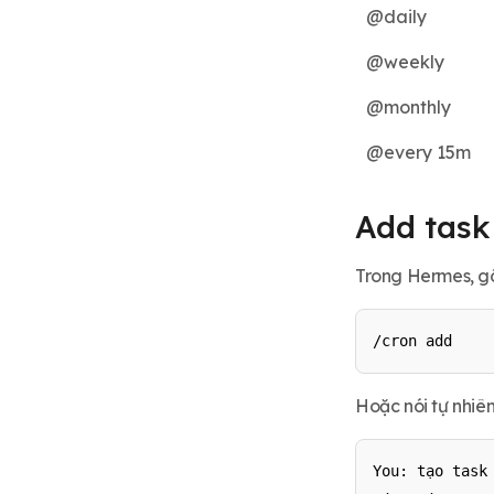
@daily
@weekly
@monthly
@every 15m
Add task 
Trong Hermes, g
/cron add
Hoặc nói tự nhiên
You: tạo task