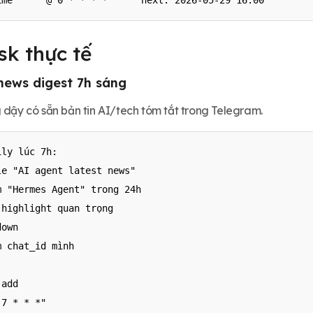
ime      @ 0 * * * *      next: 2026-05-29 16:00
sk thực tế
 news digest 7h sáng
 dậy có sẵn bản tin AI/tech tóm tắt trong Telegram.
ly lúc 7h:

e "AI agent latest news"

 "Hermes Agent" trong 24h

highlight quan trọng

own

 chat_id mình

add

7 * * *"
