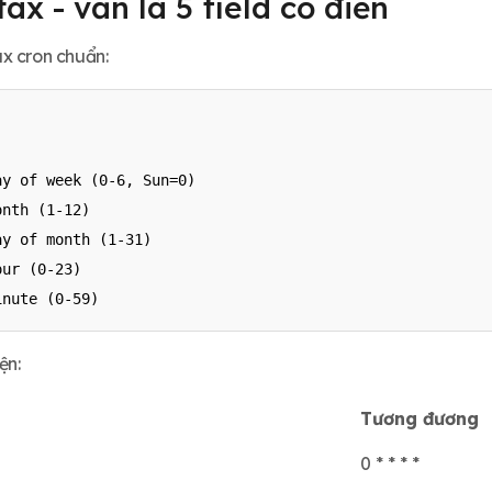
ax - vẫn là 5 field cổ điển
x cron chuẩn:
y of week (0-6, Sun=0)

nth (1-12)

y of month (1-31)

ur (0-23)

inute (0-59)
ện:
Tương đương
0 * * * *