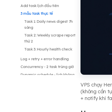
Add task lịch đầu tiên
3 mẫu task thực tế
Task 1: Daily news digest 7h
sáng
Task 2: Weekly scrape report
thứ 2
Task 3: Hourly health check
Log + retry + error handling
Concurrency - 2 task trùng giờ
Dynamic schedule - lịch không
phải hard-code
VPS chạy Herm
Sửa và xoá task
(không cần tự
Timezone - lỗi hay gặp nhất
+ notify khi 
Persist qua reboot - systemd