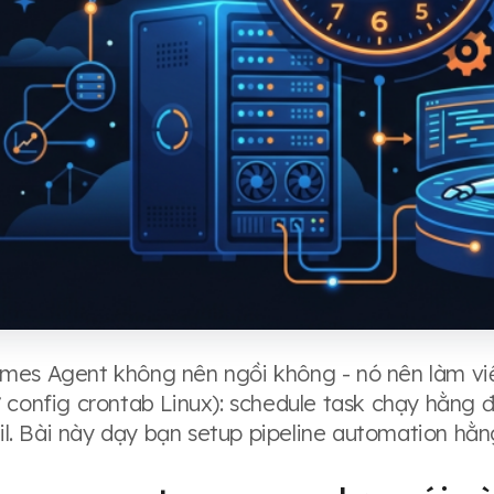
es Agent không nên ngồi không - nó nên làm việc
 config crontab Linux): schedule task chạy hằng đ
fail. Bài này dạy bạn setup pipeline automation hằ