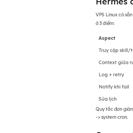
Hermes c
Theo dõi và debug
Bandwidth + cost - tránh ngạc
VPS Linux có sẵ
nhiên
ở 3 điểm:
VPS đủ cho cron 24/7
Checklist deploy cron
Aspect
production
Truy cập skill/
Context giữa r
Log + retry
Notify khi fail
Sửa lịch
Quy tắc đơn giản:
-> system cron.