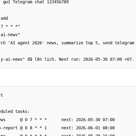
 gửi Telegram chat 123456789

add

7 * * *"

ai-news"

rch 'AI agent 2026' news, summarize top 5, send telegram 
ly-ai-news" đã lên lịch. Next run: 2026-05-30 07:00 +07.
t

duled tasks:

ews      @ 0 7 * * *      next: 2026-05-30 07:00

p-report @ 0 8 * * 1      next: 2026-06-01 08:00
