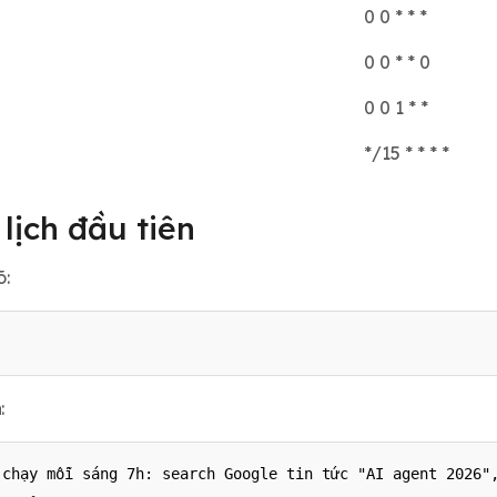
0 0 * * *
0 0 * * 0
0 0 1 * *
*/15 * * * *
lịch đầu tiên
õ:
:
 chạy mỗi sáng 7h: search Google tin tức "AI agent 2026",