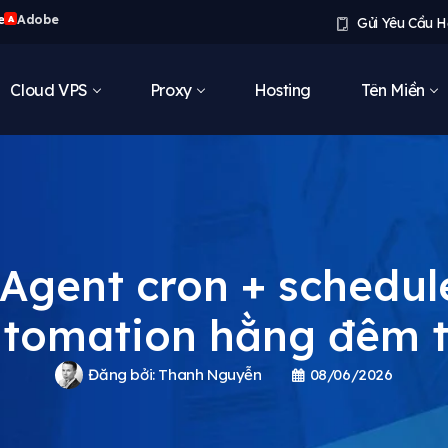
e
Adobe
A
Gửi Yêu Cầu H
Cloud VPS
Proxy
Hosting
Tên Miền
Agent cron + schedule
utomation hằng đêm t
Đăng bởi:
Thanh Nguyễn
08/06/2026