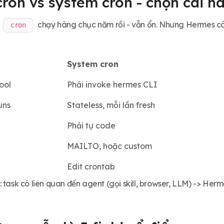
ron vs system cron - chọn cái n
n
chạy hàng chục năm rồi - vẫn ổn. Nhưng Hermes có 
cron
System cron
tool
Phải invoke hermes CLI
uns
Stateless, mỗi lần fresh
Phải tự code
MAILTO, hoặc custom
Edit crontab
 task có liên quan đến agent (gọi skill, browser, LLM) -> Herm