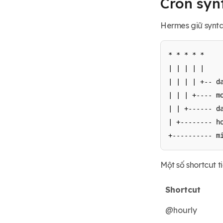
Cron synt
Hermes giữ synta
* * * * *

| | | | |

| | | | +-- da
| | | +---- mo
| | +------ da
| +-------- ho
+---------- m
Một số shortcut ti
Shortcut
@hourly