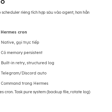
ào
scheduler riêng tích hợp sâu vào agent, hơn hẳn
Hermes cron
Native, gọi trực tiếp
Có memory persistent
Built-in retry, structured log
Telegram/Discord auto
Command trong Hermes
es cron. Task pure system (backup file, rotate log)