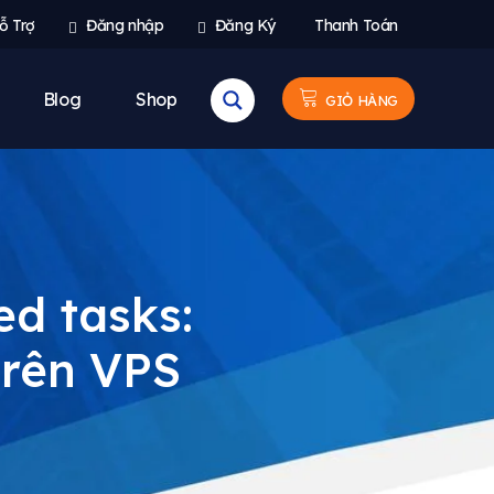
ỗ Trợ
Đăng nhập
Đăng Ký
Thanh Toán
Blog
Shop
GIỎ HÀNG
d tasks:
rên VPS