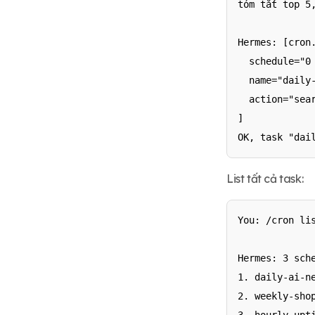
tóm tắt top 5,
Hermes: [cron.
  schedule="0 
  name="daily-
  action="sea
]

OK, task "dai
List tất cả task:
You: /cron lis
Hermes: 3 sche
1. daily-ai-n
2. weekly-sho