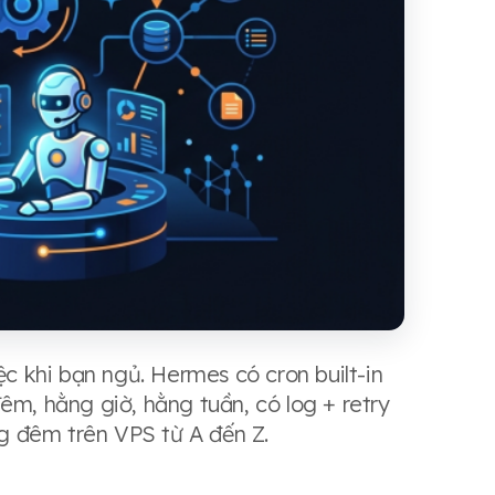
 khi bạn ngủ. Hermes có cron built-in
êm, hằng giờ, hằng tuần, có log + retry
ng đêm trên VPS từ A đến Z.