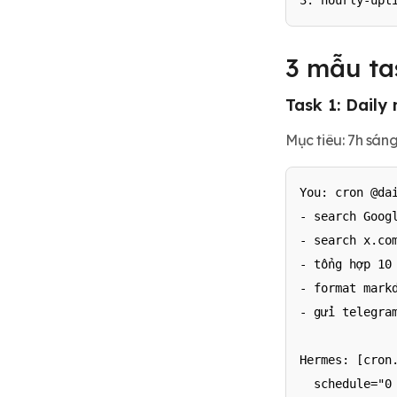
3. hourly-upt
3 mẫu ta
Task 1: Daily
Mục tiêu: 7h sáng
You: cron @dai
- search Googl
- search x.com
- tổng hợp 10 
- format markd
- gửi telegram
Hermes: [cron.
  schedule="0 