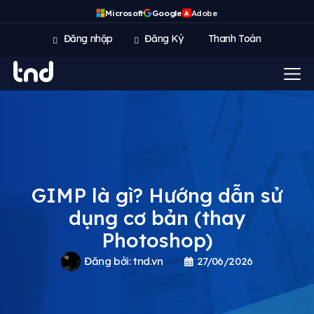
Microsoft
Google
Adobe
A
Đăng nhập
Đăng Ký
Thanh Toán
GIMP là gì? Hướng dẫn sử
dụng cơ bản (thay
Photoshop)
Đăng bởi:
tnd.vn
27/06/2026