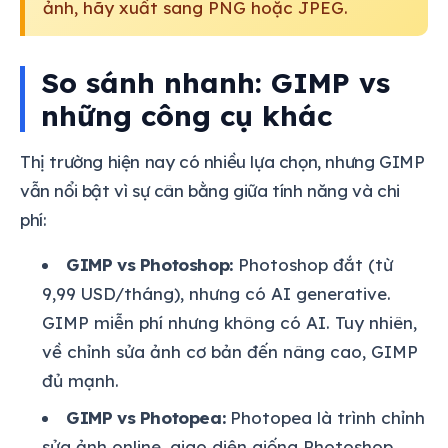
ảnh, hãy xuất sang PNG hoặc JPEG.
So sánh nhanh: GIMP vs
những công cụ khác
Thị trường hiện nay có nhiều lựa chọn, nhưng GIMP
vẫn nổi bật vì sự cân bằng giữa tính năng và chi
phí:
GIMP vs Photoshop:
Photoshop đắt (từ
9,99 USD/tháng), nhưng có AI generative.
GIMP miễn phí nhưng không có AI. Tuy nhiên,
về chỉnh sửa ảnh cơ bản đến nâng cao, GIMP
đủ mạnh.
GIMP vs Photopea:
Photopea là trình chỉnh
sửa ảnh online, giao diện giống Photoshop.