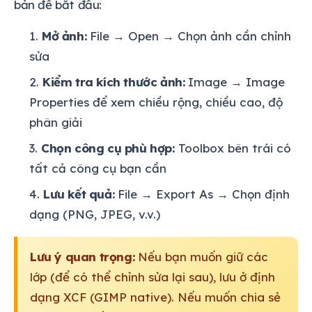
bản để bắt đầu:
Mở ảnh:
File → Open → Chọn ảnh cần chỉnh
sửa
Kiểm tra kích thước ảnh:
Image → Image
Properties để xem chiều rộng, chiều cao, độ
phân giải
Chọn công cụ phù hợp:
Toolbox bên trái có
tất cả công cụ bạn cần
Lưu kết quả:
File → Export As → Chọn định
dạng (PNG, JPEG, v.v.)
Lưu ý quan trọng:
Nếu bạn muốn giữ các
lớp (để có thể chỉnh sửa lại sau), lưu ở định
dạng XCF (GIMP native). Nếu muốn chia sẻ