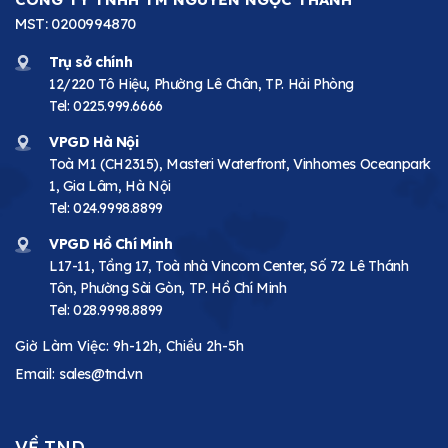
MST: 0200994870
Trụ sở chính
12/220 Tô Hiệu, Phường Lê Chân, TP. Hải Phòng
Tel:
0225.999.6666
VPGD Hà Nội
Toà M1 (CH2315), Masteri Waterfront, Vinhomes Oceanpark
1, Gia Lâm, Hà Nội
Tel:
024.9998.8899
VPGD Hồ Chí Minh
L17-11, Tầng 17, Toà nhà Vincom Center, Số 72 Lê Thánh
Tôn, Phường Sài Gòn, TP. Hồ Chí Minh
Tel:
028.9998.8899
Giờ Làm Việc: 9h-12h, Chiều 2h-5h
Email:
sales@tnd.vn
VỀ TND