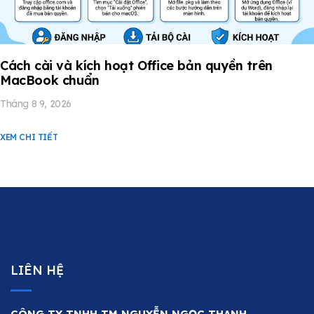
Cách cài và kích hoạt Office bản quyền trên
MacBook chuẩn
Tháng 8 9, 2026
XEM CHI TIẾT
LIÊN HỆ
CÔNG TY TNHH TM NGUYỄN NGỌC THANH