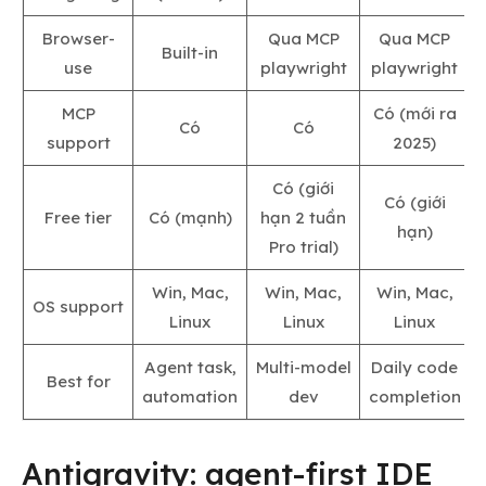
Browser-
Qua MCP
Qua MCP
Built-in
use
playwright
playwright
MCP
Có (mới ra
Có
Có
support
2025)
Có (giới
Có (giới
Free tier
Có (mạnh)
hạn 2 tuần
hạn)
Pro trial)
Win, Mac,
Win, Mac,
Win, Mac,
OS support
Linux
Linux
Linux
Agent task,
Multi-model
Daily code
Best for
automation
dev
completion
Antigravity: agent-first IDE