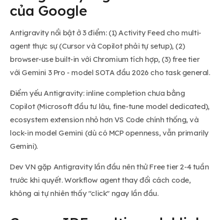
của Google
Antigravity nổi bật ở 3 điểm: (1) Activity Feed cho multi-
agent thực sự (Cursor và Copilot phải tự setup), (2)
browser-use built-in với Chromium tích hợp, (3) free tier
với Gemini 3 Pro - model SOTA đầu 2026 cho task general.
Điểm yếu Antigravity: inline completion chưa bằng
Copilot (Microsoft đầu tư lâu, fine-tune model dedicated),
ecosystem extension nhỏ hơn VS Code chính thống, và
lock-in model Gemini (dù có MCP openness, vẫn primarily
Gemini).
Dev VN gặp Antigravity lần đầu nên thử Free tier 2-4 tuần
trước khi quyết. Workflow agent thay đổi cách code,
không ai tự nhiên thấy "click" ngay lần đầu.