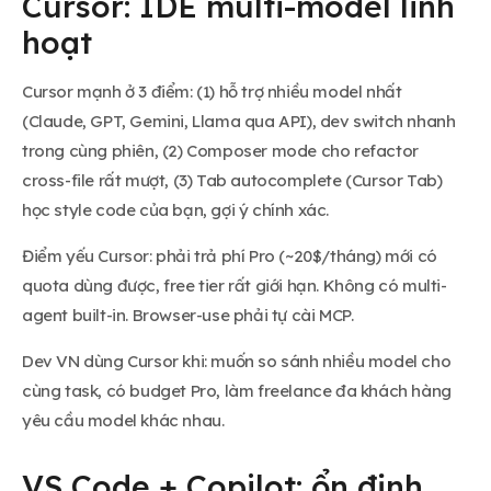
Cursor: IDE multi-model linh
hoạt
Cursor mạnh ở 3 điểm: (1) hỗ trợ nhiều model nhất
(Claude, GPT, Gemini, Llama qua API), dev switch nhanh
trong cùng phiên, (2) Composer mode cho refactor
cross-file rất mượt, (3) Tab autocomplete (Cursor Tab)
học style code của bạn, gợi ý chính xác.
Điểm yếu Cursor: phải trả phí Pro (~20$/tháng) mới có
quota dùng được, free tier rất giới hạn. Không có multi-
agent built-in. Browser-use phải tự cài MCP.
Dev VN dùng Cursor khi: muốn so sánh nhiều model cho
cùng task, có budget Pro, làm freelance đa khách hàng
yêu cầu model khác nhau.
VS Code + Copilot: ổn định,