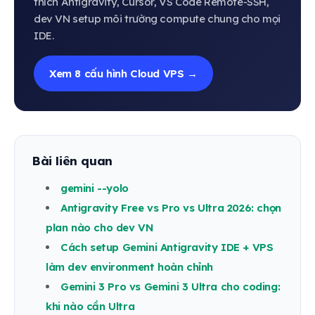
thích Antigravity, Cursor, VS Code Remote-SSH,
dev VN setup môi trường compute chung cho mọi
IDE.
Xem 8 cấu hình Cloud VPS →
Bài liên quan
gemini --yolo
Antigravity Free vs Pro vs Ultra 2026: chọn
plan nào cho dev VN
Cách setup Gemini Antigravity IDE + VPS
làm dev environment hoàn chỉnh
Gemini 3 Pro vs Gemini 3 Ultra cho coding:
khi nào cần Ultra