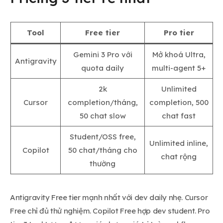
Tool
Free tier
Pro tier
Gemini 3 Pro với
Mở khoá Ultra,
Antigravity
quota daily
multi-agent 5+
2k
Unlimited
Cursor
completion/tháng,
completion, 500
50 chat slow
chat fast
Student/OSS free,
Unlimited inline,
Copilot
50 chat/tháng cho
chat rộng
thường
Antigravity Free tier mạnh nhất với dev daily nhẹ. Cursor
Free chỉ đủ thử nghiệm. Copilot Free hợp dev student. Pro