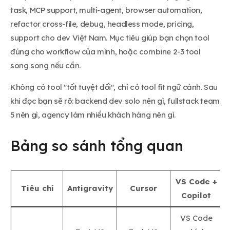
task, MCP support, multi-agent, browser automation,
refactor cross-file, debug, headless mode, pricing,
support cho dev Việt Nam. Mục tiêu giúp bạn chọn tool
đúng cho workflow của mình, hoặc combine 2-3 tool
song song nếu cần.
Không có tool "tốt tuyệt đối", chỉ có tool fit ngữ cảnh. Sau
khi đọc bạn sẽ rõ: backend dev solo nên gì, fullstack team
5 nên gì, agency làm nhiều khách hàng nên gì.
Bảng so sánh tổng quan
VS Code +
Tiêu chí
Antigravity
Cursor
Copilot
VS Code