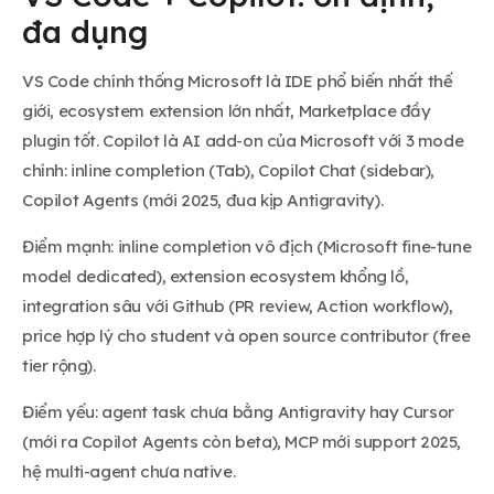
đa dụng
VS Code chính thống Microsoft là IDE phổ biến nhất thế
giới, ecosystem extension lớn nhất, Marketplace đầy
plugin tốt. Copilot là AI add-on của Microsoft với 3 mode
chính: inline completion (Tab), Copilot Chat (sidebar),
Copilot Agents (mới 2025, đua kịp Antigravity).
Điểm mạnh: inline completion vô địch (Microsoft fine-tune
model dedicated), extension ecosystem khổng lồ,
integration sâu với Github (PR review, Action workflow),
price hợp lý cho student và open source contributor (free
tier rộng).
Điểm yếu: agent task chưa bằng Antigravity hay Cursor
(mới ra Copilot Agents còn beta), MCP mới support 2025,
hệ multi-agent chưa native.