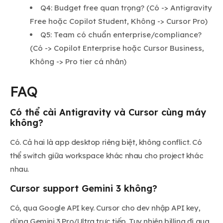
Q4: Budget free quan trọng? (Có -> Antigravity
Free hoặc Copilot Student, Không -> Cursor Pro)
Q5: Team có chuẩn enterprise/compliance?
(Có -> Copilot Enterprise hoặc Cursor Business,
Không -> Pro tier cá nhân)
FAQ
Có thể cài Antigravity và Cursor cùng máy
không?
Có. Cả hai là app desktop riêng biệt, không conflict. Có
thể switch giữa workspace khác nhau cho project khác
nhau.
Cursor support Gemini 3 không?
Có, qua Google API key. Cursor cho dev nhập API key,
dùng Gemini 3 Pro/Ultra trực tiếp. Tuy nhiên billing đi qua