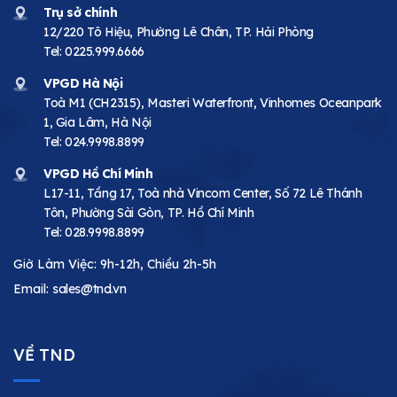
Trụ sở chính
12/220 Tô Hiệu, Phường Lê Chân, TP. Hải Phòng
Tel:
0225.999.6666
VPGD Hà Nội
Toà M1 (CH2315), Masteri Waterfront, Vinhomes Oceanpark
1, Gia Lâm, Hà Nội
Tel:
024.9998.8899
VPGD Hồ Chí Minh
L17-11, Tầng 17, Toà nhà Vincom Center, Số 72 Lê Thánh
Tôn, Phường Sài Gòn, TP. Hồ Chí Minh
Tel:
028.9998.8899
Giờ Làm Việc: 9h-12h, Chiều 2h-5h
Email:
sales@tnd.vn
VỀ TND