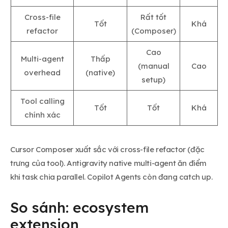
Cross-file
Rất tốt
Tốt
Khá
refactor
(Composer)
Cao
Multi-agent
Thấp
(manual
Cao
overhead
(native)
setup)
Tool calling
Tốt
Tốt
Khá
chính xác
Cursor Composer xuất sắc với cross-file refactor (đặc
trưng của tool). Antigravity native multi-agent ăn điểm
khi task chia parallel. Copilot Agents còn đang catch up.
So sánh: ecosystem
extension