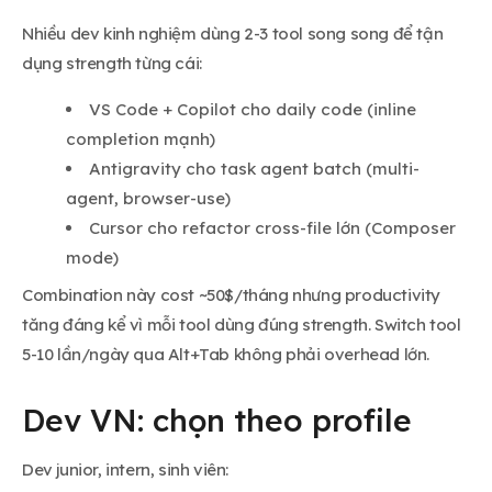
Nhiều dev kinh nghiệm dùng 2-3 tool song song để tận
dụng strength từng cái:
VS Code + Copilot cho daily code (inline
completion mạnh)
Antigravity cho task agent batch (multi-
agent, browser-use)
Cursor cho refactor cross-file lớn (Composer
mode)
Combination này cost ~50$/tháng nhưng productivity
tăng đáng kể vì mỗi tool dùng đúng strength. Switch tool
5-10 lần/ngày qua Alt+Tab không phải overhead lớn.
Dev VN: chọn theo profile
Dev junior, intern, sinh viên: