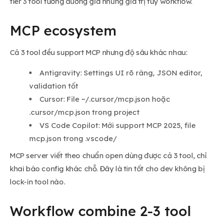
tier 3 tool tương đương giá nhưng giá trị tuỳ workflow.
MCP ecosystem
Cả 3 tool đều support MCP nhưng độ sâu khác nhau:
Antigravity: Settings UI rõ ràng, JSON editor,
validation tốt
Cursor: File ~/.cursor/mcp.json hoặc
.cursor/mcp.json trong project
VS Code Copilot: Mới support MCP 2025, file
mcp.json trong .vscode/
MCP server viết theo chuẩn open dùng được cả 3 tool, chỉ
khai báo config khác chỗ. Đây là tin tốt cho dev không bị
lock-in tool nào.
Workflow combine 2-3 tool