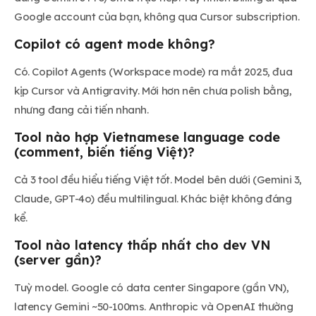
Google account của bạn, không qua Cursor subscription.
Copilot có agent mode không?
Có. Copilot Agents (Workspace mode) ra mắt 2025, đua
kịp Cursor và Antigravity. Mới hơn nên chưa polish bằng,
nhưng đang cải tiến nhanh.
Tool nào hợp Vietnamese language code
(comment, biến tiếng Việt)?
Cả 3 tool đều hiểu tiếng Việt tốt. Model bên dưới (Gemini 3,
Claude, GPT-4o) đều multilingual. Khác biệt không đáng
kể.
Tool nào latency thấp nhất cho dev VN
(server gần)?
Tuỳ model. Google có data center Singapore (gần VN),
latency Gemini ~50-100ms. Anthropic và OpenAI thường