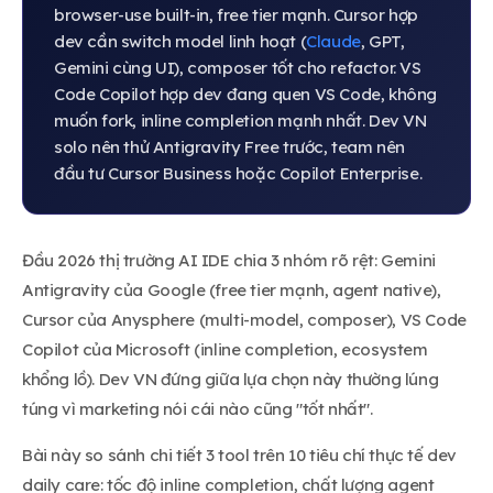
browser-use built-in, free tier mạnh. Cursor hợp
dev cần switch model linh hoạt (
Claude
, GPT,
Gemini cùng UI), composer tốt cho refactor. VS
Code Copilot hợp dev đang quen VS Code, không
muốn fork, inline completion mạnh nhất. Dev VN
solo nên thử Antigravity Free trước, team nên
đầu tư Cursor Business hoặc Copilot Enterprise.
Đầu 2026 thị trường AI IDE chia 3 nhóm rõ rệt: Gemini
Antigravity của Google (free tier mạnh, agent native),
Cursor của Anysphere (multi-model, composer), VS Code
Copilot của Microsoft (inline completion, ecosystem
khổng lồ). Dev VN đứng giữa lựa chọn này thường lúng
túng vì marketing nói cái nào cũng "tốt nhất".
Bài này so sánh chi tiết 3 tool trên 10 tiêu chí thực tế dev
daily care: tốc độ inline completion, chất lượng agent