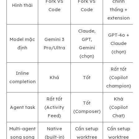
Fork VS
Fork VS
chính
Hình thái
Code
Code
thống +
extension
Claude,
GPT-4o +
Model mặc
Gemini 3
GPT,
Claude
định
Pro/Ultra
Gemini
(chọn)
(chọn)
Rất tốt
Inline
Khá
Tốt
(Copilot
completion
champion)
Rất tốt
Khá
Tốt
Agent task
(Activity
(Copilot
(Composer)
Feed)
Chat)
Multi-agent
Native
Cần setup
Cần setup
song song
(built-in)
worktree
worktree