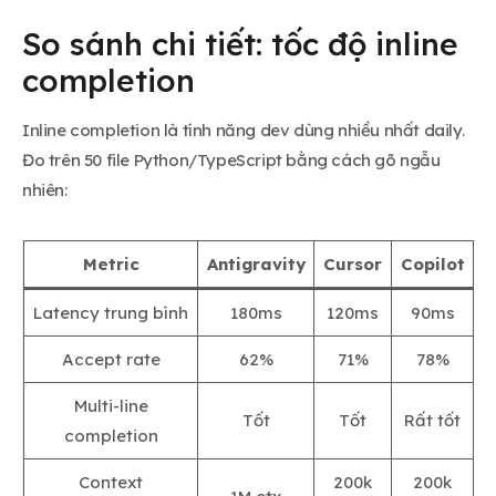
So sánh chi tiết: tốc độ inline
completion
Inline completion là tính năng dev dùng nhiều nhất daily.
Đo trên 50 file Python/TypeScript bằng cách gõ ngẫu
nhiên:
Metric
Antigravity
Cursor
Copilot
Latency trung bình
180ms
120ms
90ms
Accept rate
62%
71%
78%
Multi-line
Tốt
Tốt
Rất tốt
completion
Context
200k
200k