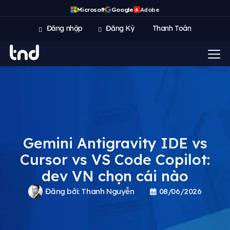
Microsoft
Google
Adobe
A
Đăng nhập
Đăng Ký
Thanh Toán
Gemini Antigravity IDE vs
Cursor vs VS Code Copilot:
dev VN chọn cái nào
Đăng bởi:
Thanh Nguyễn
08/06/2026