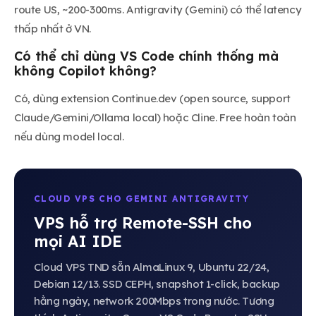
route US, ~200-300ms. Antigravity (Gemini) có thể latency
thấp nhất ở VN.
Có thể chỉ dùng VS Code chính thống mà
không Copilot không?
Có, dùng extension Continue.dev (open source, support
Claude/Gemini/Ollama local) hoặc Cline. Free hoàn toàn
nếu dùng model local.
CLOUD VPS CHO GEMINI ANTIGRAVITY
VPS hỗ trợ Remote-SSH cho
mọi AI IDE
Cloud VPS TND sẵn AlmaLinux 9, Ubuntu 22/24,
Debian 12/13. SSD CEPH, snapshot 1-click, backup
hằng ngày, network 200Mbps trong nước. Tương