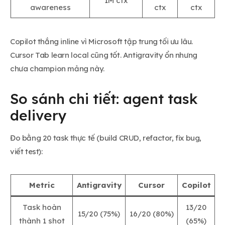
1M ctx
awareness
ctx
ctx
Copilot thắng inline vì Microsoft tập trung tối ưu lâu.
Cursor Tab learn local cũng tốt. Antigravity ổn nhưng
chưa champion mảng này.
So sánh chi tiết: agent task
delivery
Đo bằng 20 task thực tế (build CRUD, refactor, fix bug,
viết test):
Metric
Antigravity
Cursor
Copilot
Task hoàn
13/20
15/20 (75%)
16/20 (80%)
thành 1 shot
(65%)