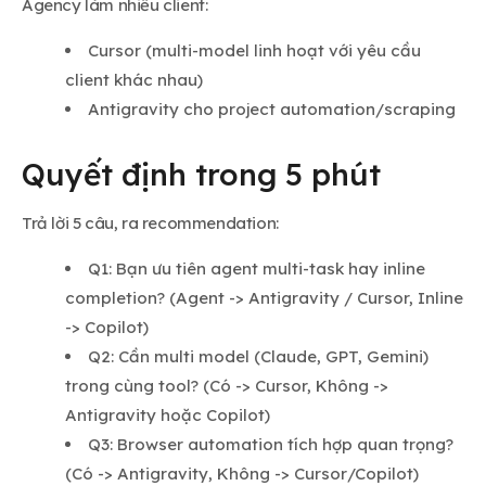
Agency làm nhiều client:
Cursor (multi-model linh hoạt với yêu cầu
client khác nhau)
Antigravity cho project automation/scraping
Quyết định trong 5 phút
Trả lời 5 câu, ra recommendation:
Q1: Bạn ưu tiên agent multi-task hay inline
completion? (Agent -> Antigravity / Cursor, Inline
-> Copilot)
Q2: Cần multi model (Claude, GPT, Gemini)
trong cùng tool? (Có -> Cursor, Không ->
Antigravity hoặc Copilot)
Q3: Browser automation tích hợp quan trọng?
(Có -> Antigravity, Không -> Cursor/Copilot)