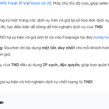
 VPS Fresh IP Việt Nam và US
: Máy chủ tốc độ cao, giúp selle
ng ký một trong các dịch vụ trên và gửi lại số hóa đơn dịch
 đó, tạo điều kiện dễ dàng để trải nghiệm dịch vụ của
TND
.
ND tại sự kiện và gửi ảnh tờ rơi vào Fanpage tại đây
m.me/ww
g:
Voucher chỉ áp dụng
một lần duy nhất
cho mỗi khách hàng
m giá.
vụ của
TND
đều sử dụng
IP sạch, độc quyền
, giúp bạn quản 
ia sự kiện và trải nghiệm dịch vụ chất lượng từ
TND
!
an