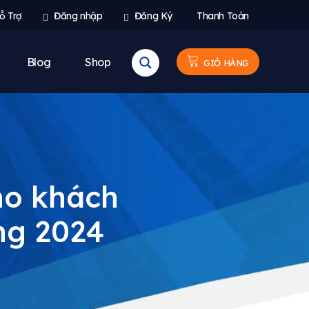
ỗ Trợ
Đăng nhập
Đăng Ký
Thanh Toán
Blog
Shop
GIỎ HÀNG
ho khách
ng 2024