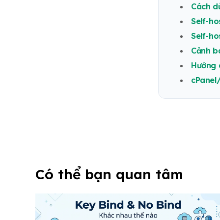
Cách dù
Self-ho
Self-ho
Cảnh b
Hướng 
cPanel
Có thể bạn quan tâm