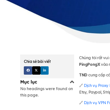
Chúng tôi rất vu
Chia sẻ bài viết
PingPongX
vào n
TND
cung cấp các
Mục lục
🔗
Dịch vụ Proxy 
No headings were found on
Etsy, Paypal, Stri
this page.
🔗
Dịch vụ VPN F