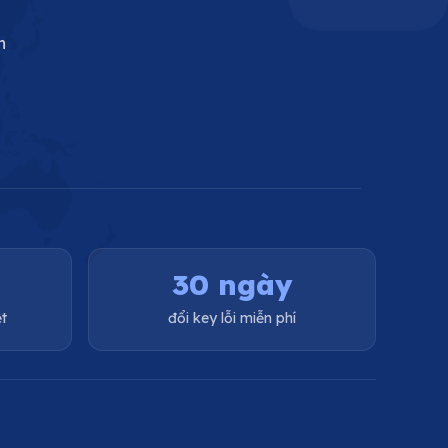
n
30 ngày
t
đổi key lỗi miễn phí