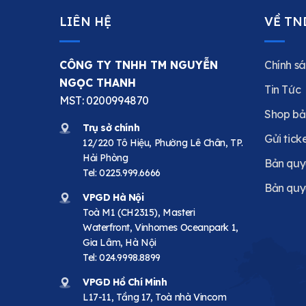
LIÊN HỆ
VỀ TN
CÔNG TY TNHH TM NGUYỄN
Chính sá
NGỌC THANH
Tin Tức
MST: 0200994870
Shop bả
Trụ sở chính
Gửi tick
12/220 Tô Hiệu, Phường Lê Chân, TP.
Hải Phòng
Bản quy
Tel:
0225.999.6666
Bản quy
VPGD Hà Nội
Toà M1 (CH2315), Masteri
Waterfront, Vinhomes Oceanpark 1,
Gia Lâm, Hà Nội
Tel:
024.9998.8899
VPGD Hồ Chí Minh
L17-11, Tầng 17, Toà nhà Vincom