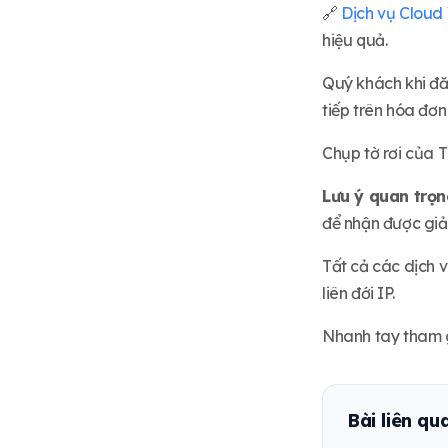
🔗
Dịch vụ Cloud
hiệu quả.
Quý khách khi đă
tiếp trên hóa đơn
Chụp tờ rơi của T
Lưu ý quan trọn
để nhận được giả
Tất cả các dịch 
liên đới IP.
Nhanh tay tham g
Bài liên qu