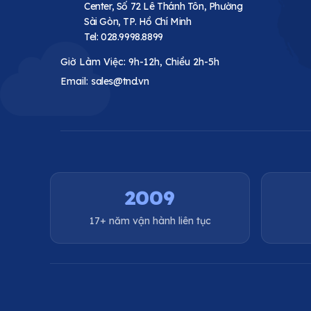
Center, Số 72 Lê Thánh Tôn, Phường
Sài Gòn, TP. Hồ Chí Minh
Tel:
028.9998.8899
Giờ Làm Việc: 9h-12h, Chiều 2h-5h
Email:
sales@tnd.vn
2009
17+ năm vận hành liên tục