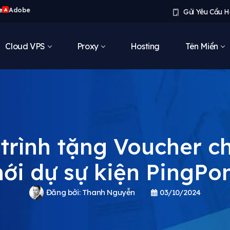
e
Adobe
A
Gửi Yêu Cầu H
Cloud VPS
Proxy
Hosting
Tên Miền
trình tặng Voucher c
ới dự sự kiện PingPo
Đăng bởi:
Thanh Nguyễn
03/10/2024