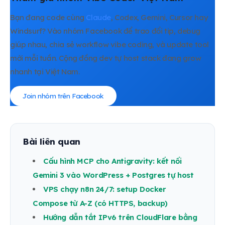
Bạn đang code cùng
Claude
, Codex, Gemini, Cursor hay
Windsurf? Vào nhóm Facebook để trao đổi tip, debug
giúp nhau, chia sẻ workflow vibe coding, và update tool
mới mỗi tuần. Cộng đồng dev tự host stack đang grow
nhanh tại Việt Nam.
Join nhóm trên Facebook
Bài liên quan
Cấu hình MCP cho Antigravity: kết nối
Gemini 3 vào WordPress + Postgres tự host
VPS chạy n8n 24/7: setup Docker
Compose từ A-Z (có HTTPS, backup)
Hướng dẫn tắt IPv6 trên CloudFlare bằng