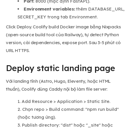
Port:
8000 (mặc định FastAPI).
Environment variables:
thêm DATABASE_URL,
SECRET_KEY trong tab Environment.
Click Deploy. Coolify build Docker image bằng Nixpacks
(open-source build tool của Railway), tự detect Python
version, cài dependencies, expose port. Sau 3-5 phút có
URL HTTPS.
Deploy static landing page
Với landing tĩnh (Astro, Hugo, Eleventy, hoặc HTML
thuần), Coolify dùng Caddy nội bộ làm file server:
Add Resource > Application > Static Site.
Chọn repo > Build command: "npm run build"
(hoặc tương ứng).
Publish directory: "dist" hoặc "_site" hoặc