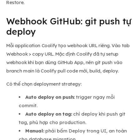
Restore.
Webhook GitHub: git push tự
deploy
Mỗi application Coolify tạo webhook URL riêng. Vào tab
Webhook > copy URL. Mặc định Coolify đã tự setup
webhook khi bạn dùng GitHub App, nên git push vào
branch main là Coolify pull code mới, build, deploy.
Có thể chọn deployment strategy:
Auto deploy on push:
trigger ngay mỗi
commit.
Auto deploy on tag:
chỉ deploy khi push git
tag, phù hợp cho production.
Manual:
phải bấm Deploy trong UI, an toàn
cho database migration.