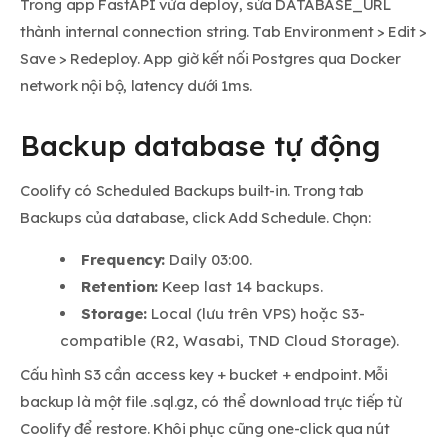
Trong app FastAPI vừa deploy, sửa DATABASE_URL
thành internal connection string. Tab Environment > Edit >
Save > Redeploy. App giờ kết nối Postgres qua Docker
network nội bộ, latency dưới 1ms.
Backup database tự động
Coolify có Scheduled Backups built-in. Trong tab
Backups của database, click Add Schedule. Chọn:
Frequency:
Daily 03:00.
Retention:
Keep last 14 backups.
Storage:
Local (lưu trên VPS) hoặc S3-
compatible (R2, Wasabi, TND Cloud Storage).
Cấu hình S3 cần access key + bucket + endpoint. Mỗi
backup là một file .sql.gz, có thể download trực tiếp từ
Coolify để restore. Khôi phục cũng one-click qua nút