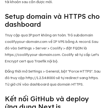
tài khoản sau cần được mời.
Setup domain và HTTPS cho
dashboard
Truy cập qua IP:port không an toàn. Trỏ subdomain
coolify.your-domain.com về IP VPS bằng A record. Sau
đó vào Settings > Server > Coolify > đặt FQDN là
https://coolify.your-domain.com. Coolify sẽ tự cấp Let's
Encrypt cert qua Traefik nội bộ.
Đồng thời mở Settings > General, bật "Force HTTPS". Sau
đó truy cập http://1.2.3.4:8000 sẽ tự redirect sang https.
Từ giờ chỉ vào dashboard qua domain HTTPS.
Kết nối GitHub và deploy
ứng dụng Next.js