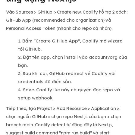
Vào Sources > GitHub > Create new. Coolify hỗ trợ 2 cách:
GitHub App (recommended cho organization) và
Personal Access Token (nhanh cho repo cá nhân).
Bấm "Create GitHub App", Coolify mở wizard
tới GitHub.
Đặt tên app, chọn install vào account/org của
bạn.
Sau khi cài, GitHub redirect về Coolify với
credentials đã điền sẵn.
Save. Coolify lúc này có quyền đọc repo và
setup webhook.
Tiếp theo, tạo Project > Add Resource > Application >
chọn nguồn GitHub > chọn repo Next.js của bạn > chọn
branch main. Coolify detect tự động đây là Next.js,
suggest build command "npm run build" và start