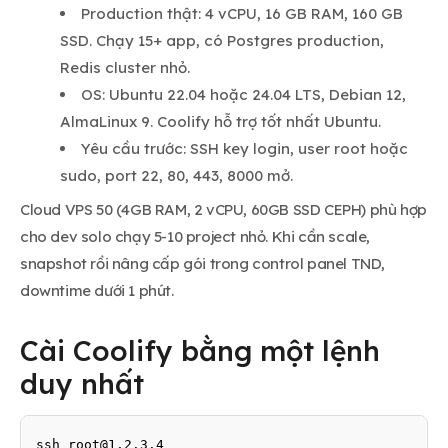
Production thật: 4 vCPU, 16 GB RAM, 160 GB
SSD. Chạy 15+ app, có Postgres production,
Redis cluster nhỏ.
OS: Ubuntu 22.04 hoặc 24.04 LTS, Debian 12,
AlmaLinux 9. Coolify hỗ trợ tốt nhất Ubuntu.
Yêu cầu trước: SSH key login, user root hoặc
sudo, port 22, 80, 443, 8000 mở.
Cloud VPS 50 (4GB RAM, 2 vCPU, 60GB SSD CEPH) phù hợp
cho dev solo chạy 5-10 project nhỏ. Khi cần scale,
snapshot rồi nâng cấp gói trong control panel TND,
downtime dưới 1 phút.
Cài Coolify bằng một lệnh
duy nhất
ssh 
root@1.2.3.4