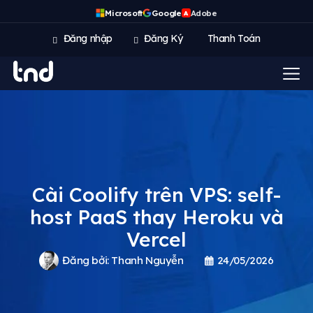
Microsoft
Google
Adobe
A
Đăng nhập
Đăng Ký
Thanh Toán
Cài Coolify trên VPS: self-
host PaaS thay Heroku và
Vercel
Đăng bởi:
Thanh Nguyễn
24/05/2026