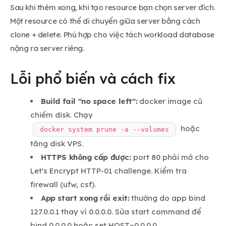
Sau khi thêm xong, khi tạo resource bạn chọn server đích.
Một resource có thể di chuyển giữa server bằng cách
clone + delete. Phù hợp cho việc tách workload database
nặng ra server riêng.
Lỗi phổ biến và cách fix
Build fail "no space left":
docker image cũ
chiếm disk. Chạy
hoặc
docker system prune -a --volumes
tăng disk VPS.
HTTPS không cấp được:
port 80 phải mở cho
Let's Encrypt HTTP-01 challenge. Kiểm tra
firewall (ufw, csf).
App start xong rồi exit:
thường do app bind
127.0.0.1 thay vì 0.0.0.0. Sửa start command để
bind 0.0.0.0 hoặc set HOST=0.0.0.0.