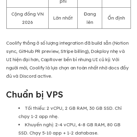
phí
Cộng đồng VN
Đang
Lớn nhất
Ổn định
2026
lên
Coolify thắng ở số lượng integration đã build sẵn (Notion
sync, GitHub PR preview, Stripe billing), Dokploy nhẹ và
UI hiện đại hơn, CapRover bền bỉ nhưng UI cũ kỹ. Với
người mới, Coolify là lựa chọn an toàn nhất nhờ docs đầy
đủ và Discord active.
Chuẩn bị VPS
Tối thiểu: 2 vCPU, 2 GB RAM, 30 GB SSD. Chỉ
chạy 1-2 app nhẹ.
Khuyến nghị: 2-4 vCPU, 4-8 GB RAM, 80 GB
SSD. Chạy 5-10 app + 1-2 database.