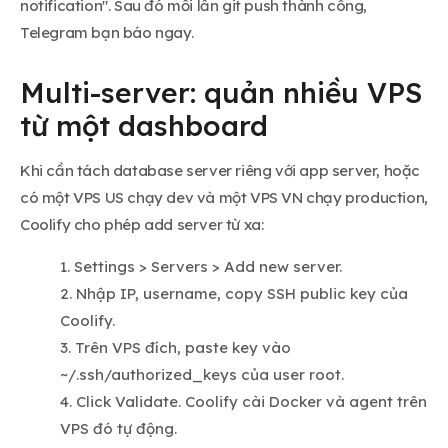
notification". Sau đó mỗi lần git push thành công,
Telegram bạn báo ngay.
Multi-server: quản nhiều VPS
từ một dashboard
Khi cần tách database server riêng với app server, hoặc
có một VPS US chạy dev và một VPS VN chạy production,
Coolify cho phép add server từ xa:
Settings > Servers > Add new server.
Nhập IP, username, copy SSH public key của
Coolify.
Trên VPS đích, paste key vào
~/.ssh/authorized_keys của user root.
Click Validate. Coolify cài Docker và agent trên
VPS đó tự động.