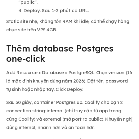
"public".
Deploy. Sau 1-2 phút có URL.
Static site nhẹ, không tốn RAM khi idle, có thể chạy hàng
chục site trên VPS 4GB.
Thêm database Postgres
one-click
Add Resource > Database > PostgreSQL. Chọn version (16
là mặc định khuyên dùng năm 2026). Đặt tên, password
tự sinh hoặc nhập tay. Click Deploy.
Sau 30 giây, container Postgres up. Coolify cho bạn 2
connection string: internal (chỉ truy cập từ app trong
cùng Coolify) và external (mở port ra public). Khuyến nghị
dùng internal, nhanh hơn và an toàn hơn.