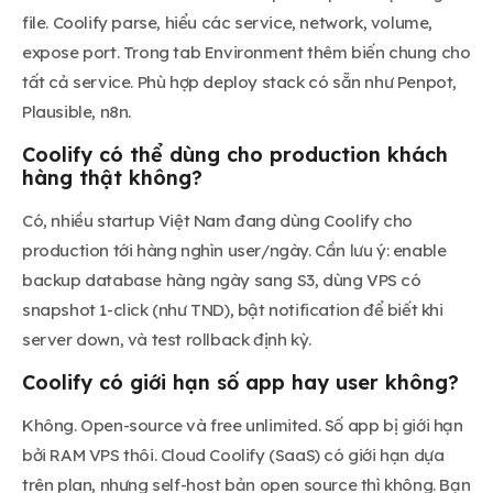
file. Coolify parse, hiểu các service, network, volume,
expose port. Trong tab Environment thêm biến chung cho
tất cả service. Phù hợp deploy stack có sẵn như Penpot,
Plausible, n8n.
Coolify có thể dùng cho production khách
hàng thật không?
Có, nhiều startup Việt Nam đang dùng Coolify cho
production tới hàng nghìn user/ngày. Cần lưu ý: enable
backup database hàng ngày sang S3, dùng VPS có
snapshot 1-click (như TND), bật notification để biết khi
server down, và test rollback định kỳ.
Coolify có giới hạn số app hay user không?
Không. Open-source và free unlimited. Số app bị giới hạn
bởi RAM VPS thôi. Cloud Coolify (SaaS) có giới hạn dựa
trên plan, nhưng self-host bản open source thì không. Bạn