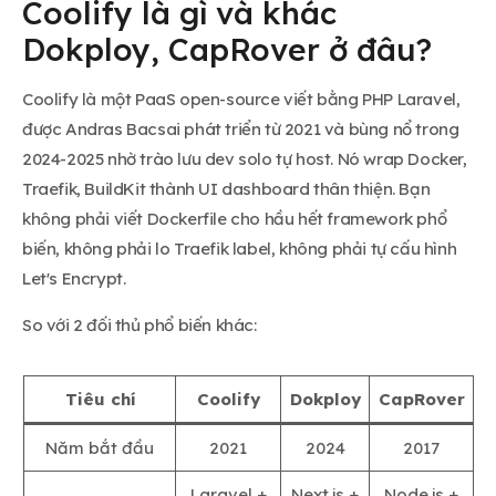
Coolify là gì và khác
Dokploy, CapRover ở đâu?
Coolify là một PaaS open-source viết bằng PHP Laravel,
được Andras Bacsai phát triển từ 2021 và bùng nổ trong
2024-2025 nhờ trào lưu dev solo tự host. Nó wrap Docker,
Traefik, BuildKit thành UI dashboard thân thiện. Bạn
không phải viết Dockerfile cho hầu hết framework phổ
biến, không phải lo Traefik label, không phải tự cấu hình
Let's Encrypt.
So với 2 đối thủ phổ biến khác:
Tiêu chí
Coolify
Dokploy
CapRover
Năm bắt đầu
2021
2024
2017
Laravel +
Next.js +
Node.js +