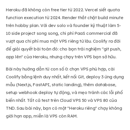
Heroku đã không còn free tier từ 2022. Vercel siết quota
function execution từ 2024. Render thắt chặt build minute
trên hobby plan. Với dev solo và founder kỹ thuật làm 5-
10 side project song song, chi phí PaaS commercial đã
vượt qua chi phí mua một VPS riêng từ lâu. Coolify ra đời
để giải quyết bài toán đó: cho bạn trải nghiệm "git push,
app lên" của Heroku, nhưng chạy trên VPS bạn sở hữu.
Bài này hướng dẫn từ con số 0: chọn VPS phù hợp, cài
Coolify bằng lệnh duy nhất, kết nối Git, deploy 3 ứng dụng
mẫu (Next.js, FastAPI, static landing), thêm database,
setup webhook deploy tự động, và mẹo tránh các lỗi phổ
biến nhất. Tất cả test trên Cloud VPS 50 và VPS 80 của
TND. Sau bài này, bạn có một "Heroku riêng" chạy không
giới hạn app, miễn là VPS còn RAM.