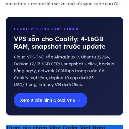
metadata + restore lên server mới rồi sync code qua Git.
CLOUD VPS CHO VIBE CODER
VPS sẵn cho Coolify: 4-16GB
RAM, snapshot trước update
Cloud VPS TND sẵn AlmaLinux 9, Ubuntu 22/24,
Debian 12/13. SSD CEPH, snapshot 1-click, backup
hằng ngày, network 200Mbps trong nước. Cài
Coolify một lệnh, deploy 10 app dưới 25
USD/tháng, latency VN dưới 15ms.
Xem 8 cấu hình Cloud VPS →
Tham gia nhóm Vibe Coder Việt Nam