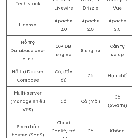
Tech stack
Livewire
Drizzle
Vue
Apache
Apache
Apache
License
2.0
2.0
2.0
Hỗ trợ
10+ DB
Cần tự
Database one-
8 engine
engine
setup
click
Hỗ trợ Docker
Có, đầy
Có
Hạn chế
Compose
đủ
Multi-server
Có
(manage nhiều
Có
Có (mới)
(Swarm)
VPS)
Cloud
Phiên bản
Coolify trả
Có
Không
hosted (SaaS)