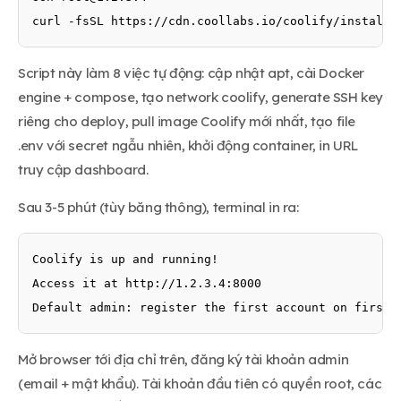
curl -fsSL https://cdn.coollabs.io/coolify/install.
Script này làm 8 việc tự động: cập nhật apt, cài Docker
engine + compose, tạo network coolify, generate SSH key
riêng cho deploy, pull image Coolify mới nhất, tạo file
.env với secret ngẫu nhiên, khởi động container, in URL
truy cập dashboard.
Sau 3-5 phút (tùy băng thông), terminal in ra:
Coolify is up and running!

Access it at http://1.2.3.4:8000

Default admin: register the first account on first 
Mở browser tới địa chỉ trên, đăng ký tài khoản admin
(email + mật khẩu). Tài khoản đầu tiên có quyền root, các