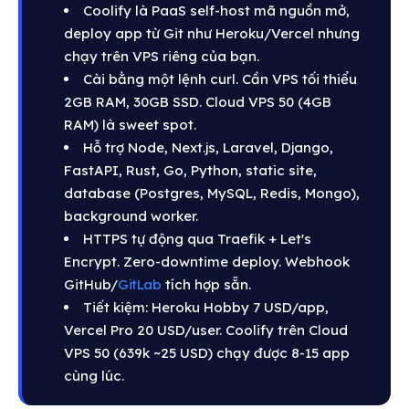
Coolify là PaaS self-host mã nguồn mở,
deploy app từ Git như Heroku/Vercel nhưng
chạy trên VPS riêng của bạn.
Cài bằng một lệnh curl. Cần VPS tối thiểu
2GB RAM, 30GB SSD. Cloud VPS 50 (4GB
RAM) là sweet spot.
Hỗ trợ Node, Next.js, Laravel, Django,
FastAPI, Rust, Go, Python, static site,
database (Postgres, MySQL, Redis, Mongo),
background worker.
HTTPS tự động qua Traefik + Let's
Encrypt. Zero-downtime deploy. Webhook
GitHub/
GitLab
tích hợp sẵn.
Tiết kiệm: Heroku Hobby 7 USD/app,
Vercel Pro 20 USD/user. Coolify trên Cloud
VPS 50 (639k ~25 USD) chạy được 8-15 app
cùng lúc.