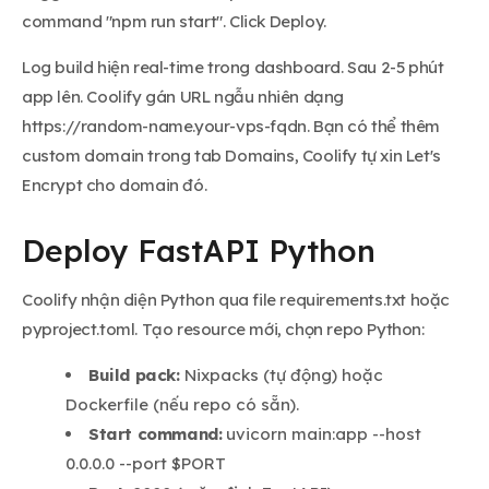
command "npm run start". Click Deploy.
Log build hiện real-time trong dashboard. Sau 2-5 phút
app lên. Coolify gán URL ngẫu nhiên dạng
https://random-name.your-vps-fqdn. Bạn có thể thêm
custom domain trong tab Domains, Coolify tự xin Let's
Encrypt cho domain đó.
Deploy FastAPI Python
Coolify nhận diện Python qua file requirements.txt hoặc
pyproject.toml. Tạo resource mới, chọn repo Python:
Build pack:
Nixpacks (tự động) hoặc
Dockerfile (nếu repo có sẵn).
Start command:
uvicorn main:app --host
0.0.0.0 --port $PORT