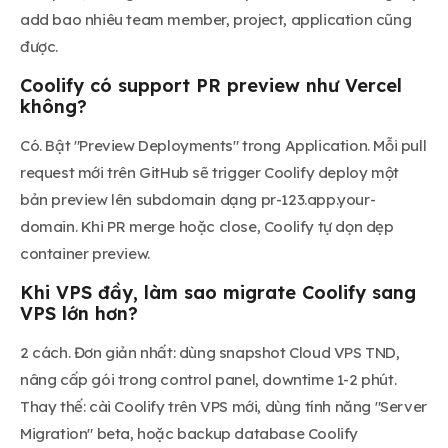
add bao nhiêu team member, project, application cũng
được.
Coolify có support PR preview như Vercel
không?
Có. Bật "Preview Deployments" trong Application. Mỗi pull
request mới trên GitHub sẽ trigger Coolify deploy một
bản preview lên subdomain dạng pr-123.app.your-
domain. Khi PR merge hoặc close, Coolify tự dọn dẹp
container preview.
Khi VPS đầy, làm sao migrate Coolify sang
VPS lớn hơn?
2 cách. Đơn giản nhất: dùng snapshot Cloud VPS TND,
nâng cấp gói trong control panel, downtime 1-2 phút.
Thay thế: cài Coolify trên VPS mới, dùng tính năng "Server
Migration" beta, hoặc backup database Coolify