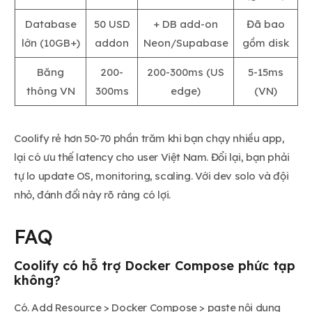
Database
50 USD
+ DB add-on
Đã bao
lớn (10GB+)
addon
Neon/Supabase
gồm disk
Băng
200-
200-300ms (US
5-15ms
thông VN
300ms
edge)
(VN)
Coolify rẻ hơn 50-70 phần trăm khi bạn chạy nhiều app,
lại có ưu thế latency cho user Việt Nam. Đổi lại, bạn phải
tự lo update OS, monitoring, scaling. Với dev solo và đội
nhỏ, đánh đổi này rõ ràng có lợi.
FAQ
Coolify có hỗ trợ Docker Compose phức tạp
không?
Có. Add Resource > Docker Compose > paste nội dung