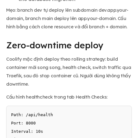
Mẹo: branch dev tự deploy lên subdomain dev.app.your-
domain, branch main deploy lên app.your-domain. Cấu
hình bằng cách clone resource và đổi branch + domain.
Zero-downtime deploy
Coolify mặc định deploy theo rolling strategy: build
container mới song song, health check, switch traffic qua
Traefik, sau đó stop container cũ. Người dùng không thấy
downtime.
Cấu hình healthcheck trong tab Health Checks:
Path: /api/health

Port: 8000

Interval: 10s
