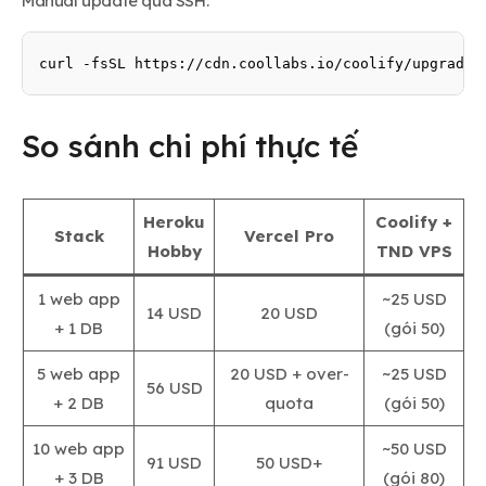
Manual update qua SSH:
curl -fsSL https://cdn.coollabs.io/coolify/upgrade.
So sánh chi phí thực tế
Heroku
Coolify +
Stack
Vercel Pro
Hobby
TND VPS
1 web app
~25 USD
14 USD
20 USD
+ 1 DB
(gói 50)
5 web app
20 USD + over-
~25 USD
56 USD
+ 2 DB
quota
(gói 50)
10 web app
~50 USD
91 USD
50 USD+
+ 3 DB
(gói 80)