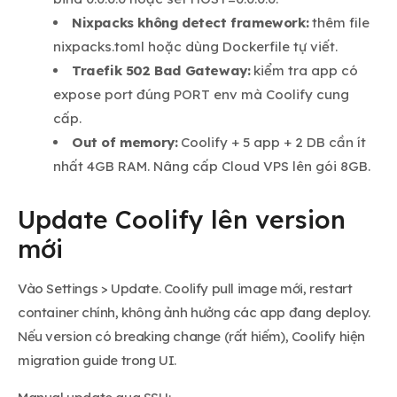
Nixpacks không detect framework:
thêm file
nixpacks.toml hoặc dùng Dockerfile tự viết.
Traefik 502 Bad Gateway:
kiểm tra app có
expose port đúng PORT env mà Coolify cung
cấp.
Out of memory:
Coolify + 5 app + 2 DB cần ít
nhất 4GB RAM. Nâng cấp Cloud VPS lên gói 8GB.
Update Coolify lên version
mới
Vào Settings > Update. Coolify pull image mới, restart
container chính, không ảnh hưởng các app đang deploy.
Nếu version có breaking change (rất hiếm), Coolify hiện
migration guide trong UI.