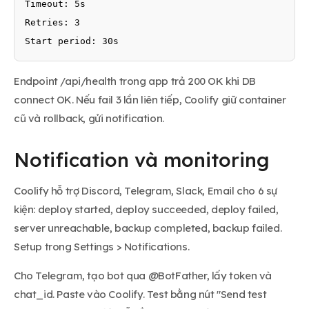
Timeout: 5s

Retries: 3

Start period: 30s
Endpoint /api/health trong app trả 200 OK khi DB
connect OK. Nếu fail 3 lần liên tiếp, Coolify giữ container
cũ và rollback, gửi notification.
Notification và monitoring
Coolify hỗ trợ Discord, Telegram, Slack, Email cho 6 sự
kiện: deploy started, deploy succeeded, deploy failed,
server unreachable, backup completed, backup failed.
Setup trong Settings > Notifications.
Cho Telegram, tạo bot qua @BotFather, lấy token và
chat_id. Paste vào Coolify. Test bằng nút "Send test