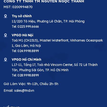
CÔNG TY TNHH TM NGUYỄN NGỌC THANH
MST: 0200994870
Trụ sở chính
12/220 Tô Hiệu, Phường Lê Chân, TP. Hải Phòng
Tel:
0225.999.6666
VPGD Hà Nội
Toà M1 (CH2315), Masteri Waterfront, Vinhomes Oceanpark
1, Gia Lâm, Hà Nội
Tel:
024.9998.8899
VPGD Hồ Chí Minh
L17-11, Tầng 17, Toà nhà Vincom Center, Số 72 Lê Thánh
Tôn, Phường Sài Gòn, TP. Hồ Chí Minh
Tel:
028.9998.8899
Giờ Làm Việc: 9h-12h, Chiều 2h-5h
Email:
sales@tnd.vn