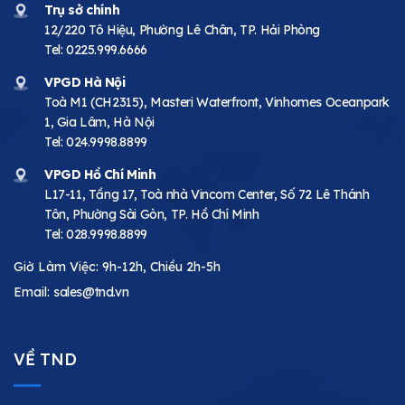
Trụ sở chính
12/220 Tô Hiệu, Phường Lê Chân, TP. Hải Phòng
Tel:
0225.999.6666
VPGD Hà Nội
Toà M1 (CH2315), Masteri Waterfront, Vinhomes Oceanpark
1, Gia Lâm, Hà Nội
Tel:
024.9998.8899
VPGD Hồ Chí Minh
L17-11, Tầng 17, Toà nhà Vincom Center, Số 72 Lê Thánh
Tôn, Phường Sài Gòn, TP. Hồ Chí Minh
Tel:
028.9998.8899
Giờ Làm Việc: 9h-12h, Chiều 2h-5h
Email:
sales@tnd.vn
VỀ TND