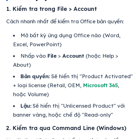
1. Kiểm tra trong File > Account
Cách nhanh nhất để kiểm tra Office bản quyền:
Mở bất kỳ ứng dụng Office nào (Word,
Excel, PowerPoint)
Nhấp vào
File
>
Account
(hoặc Help >
About)
Bản quyền:
Sẽ hiển thị "Product Activated"
+ loại license (Retail, OEM,
Microsoft 365
,
hoặc Volume)
Lậu:
Sẽ hiển thị "Unlicensed Product" với
banner vàng, hoặc chế độ "Read-only"
2. Kiểm tra qua Command Line (Windows)