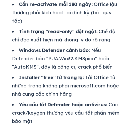
Cần re-activate mỗi 180 ngày:
Office lậu
thường phải kích hoạt lại định kỳ (bất quy
tắc)
Tình trạng "read-only" đột ngột:
Chế độ
chỉ đọc xuất hiện mà không lý do rõ ràng
Windows Defender cảnh báo:
Nếu
Defender báo "PUA.Win32.KMSpico" hoặc
"AutoKMS", đây là công cụ crack phổ biến
Installer "free" từ trang lạ:
Tải Office từ
những trang không phải microsoft.com hoặc
nhà cung cấp chính hãng
Yêu cầu tắt Defender hoặc antivirus:
Các
crack/keygen thường yêu cầu tắt phần mềm
bảo mật