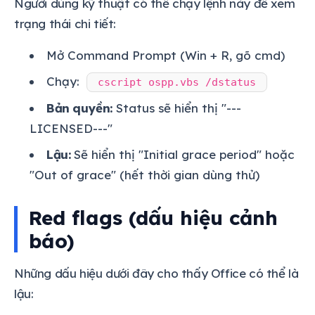
Người dùng kỹ thuật có thể chạy lệnh này để xem
trạng thái chi tiết:
Mở Command Prompt (Win + R, gõ cmd)
Chạy:
cscript ospp.vbs /dstatus
Bản quyền:
Status sẽ hiển thị "---
LICENSED---"
Lậu:
Sẽ hiển thị "Initial grace period" hoặc
"Out of grace" (hết thời gian dùng thử)
Red flags (dấu hiệu cảnh
báo)
Những dấu hiệu dưới đây cho thấy Office có thể là
lậu: