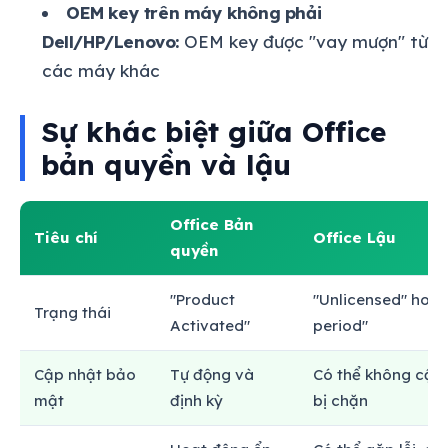
OEM key trên máy không phải
Dell/HP/Lenovo:
OEM key được "vay mượn" từ
các máy khác
Sự khác biệt giữa Office
bản quyền và lậu
Office Bản
Tiêu chí
Office Lậu
quyền
"Product
"Unlicensed" hoặ
Trạng thái
Activated"
period"
Cập nhật bảo
Tự động và
Có thể không cập
mật
định kỳ
bị chặn