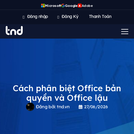
Microsoft
Google
Adobe
A
Đăng nhập
Đăng Ký
Thanh Toán
Cách phân biệt Office bản
quyền và Office lậu
Đăng bởi:
tnd.vn
27/06/2026