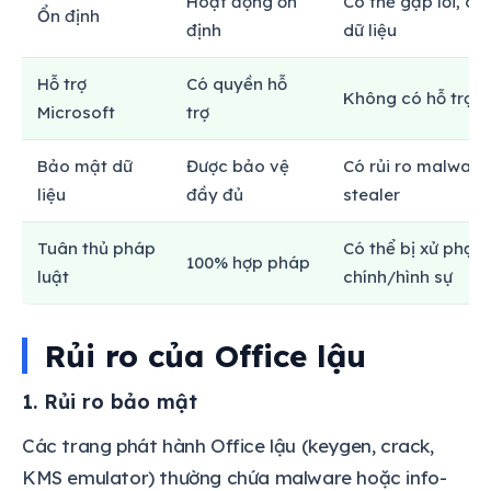
Hoạt động ổn
Có thể gặp lỗi, cr
Ổn định
định
dữ liệu
Hỗ trợ
Có quyền hỗ
Không có hỗ trợ c
Microsoft
trợ
Bảo mật dữ
Được bảo vệ
Có rủi ro malware,
liệu
đầy đủ
stealer
Tuân thủ pháp
Có thể bị xử phạt
100% hợp pháp
luật
chính/hình sự
Rủi ro của Office lậu
1. Rủi ro bảo mật
Các trang phát hành Office lậu (keygen, crack,
KMS emulator) thường chứa malware hoặc info-