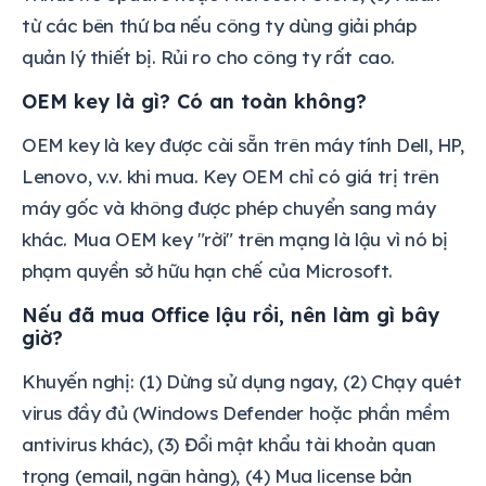
từ các bên thứ ba nếu công ty dùng giải pháp
quản lý thiết bị. Rủi ro cho công ty rất cao.
OEM key là gì? Có an toàn không?
OEM key là key được cài sẵn trên máy tính Dell, HP,
Lenovo, v.v. khi mua. Key OEM chỉ có giá trị trên
máy gốc và không được phép chuyển sang máy
khác. Mua OEM key "rời" trên mạng là lậu vì nó bị
phạm quyền sở hữu hạn chế của Microsoft.
Nếu đã mua Office lậu rồi, nên làm gì bây
giờ?
Khuyến nghị: (1) Dừng sử dụng ngay, (2) Chạy quét
virus đầy đủ (Windows Defender hoặc phần mềm
antivirus khác), (3) Đổi mật khẩu tài khoản quan
trọng (email, ngân hàng), (4) Mua license bản