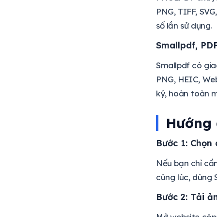
PNG, TIFF, SVG,
số lần sử dụng.
Smallpdf, PD
Smallpdf có gia
PNG, HEIC, Web
ký, hoàn toàn m
Hướng 
Bước 1: Chọn
Nếu bạn chỉ cầ
cùng lúc, dùng
Bước 2: Tải ả
Mở website công