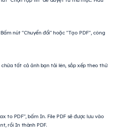
. Bấm nút "Chuyển đổi" hoặc "Tạo PDF", công
sẽ chứa tất cả ảnh bạn tải lên, sắp xếp theo thứ
Fax to PDF", bấm In. File PDF sẽ được lưu vào
t, rồi In thành PDF.