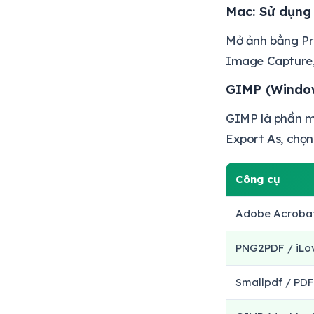
Mac: Sử dụng
Mở ảnh bằng Pre
Image Capture,
GIMP (Window
GIMP là phần mề
Export As, chọn
Công cụ
Adobe Acrobat
PNG2PDF / iLo
Smallpdf / PD