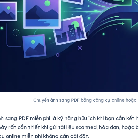
Chuyển ảnh sang PDF bằng công cụ online hoặ
 sang PDF miễn phí là kỹ năng hữu ích khi bạn cần kết 
này rất cần thiết khi gửi tài liệu scanned, hóa đơn, hoặ
cụ online miễn phí không cần cài đặt.