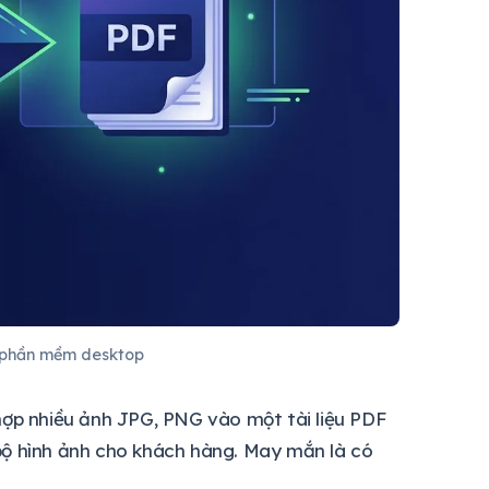
c phần mềm desktop
hợp nhiều ảnh JPG, PNG vào một tài liệu PDF
c bộ hình ảnh cho khách hàng. May mắn là có