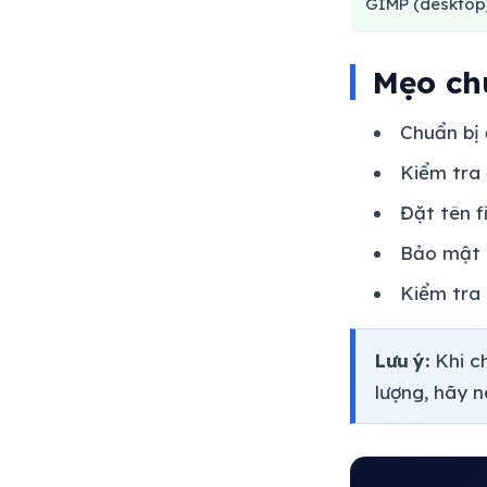
GIMP (desktop
Mẹo ch
Chuẩn bị 
Kiểm tra
Đặt tên f
Bảo mật 
Kiểm tra 
Lưu ý:
Khi ch
lượng, hãy n