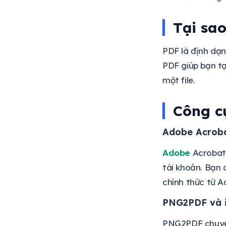
Có thể gộp nhiều ảnh vào
một PDF không?
Tại sa
File PDF từ công cụ online có
an toàn không?
PDF là định dạn
PDF giúp bạn tạ
Có thể đặt mật khẩu cho
PDF không?
một file.
Công c
Adobe Acroba
Adobe
Acrobat 
tài khoản. Bạn 
chính thức từ A
PNG2PDF và 
PNG2PDF chuyên