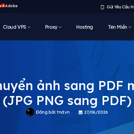
e
Adobe
A
Gửi Yêu Cầu H
Cloud VPS
Proxy
Hosting
Tên Miền
huyển ảnh sang PDF m
(JPG PNG sang PDF)
Đăng bởi:
tnd.vn
27/06/2026