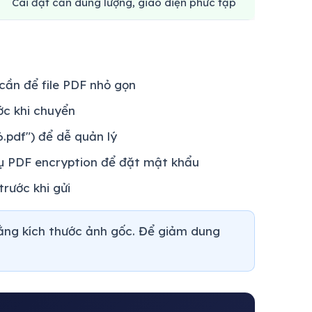
Cài đặt cần dung lượng, giao diện phức tạp
 cần để file PDF nhỏ gọn
ớc khi chuyển
6.pdf") để dễ quản lý
ụ PDF encryption để đặt mật khẩu
rước khi gửi
ằng kích thước ảnh gốc. Để giảm dung