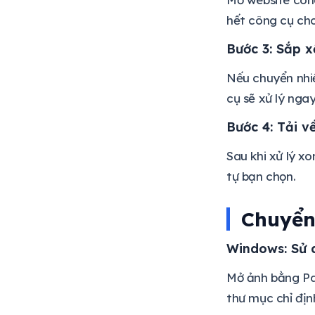
hết công cụ cho
Bước 3: Sắp x
Nếu chuyển nhiề
cụ sẽ xử lý ngay
Bước 4: Tải v
Sau khi xử lý xo
tự bạn chọn.
Chuyển
Windows: Sử 
Mở ảnh bằng Pai
thư mục chỉ địn