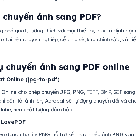
o chuyển ảnh sang PDF?
g phổ quát, tương thích với mọi thiết bị, duy trì định d
o tài liệu chuyên nghiệp, dễ chia sẻ, khó chỉnh sửa, và t
ụ chuyển ảnh sang PDF online
t Online (jpg-to-pdf)
Online cho phép chuyển JPG, PNG, TIFF, BMP, GIF sang
chỉ cần tải ảnh lên, Acrobat sẽ tự động chuyển đổi và ch
dobe, nên chất lượng đảm bảo.
iLovePDF
 dụng cho file PNG, hỗ trợ kết hợp nhiều ảnh PNG vào