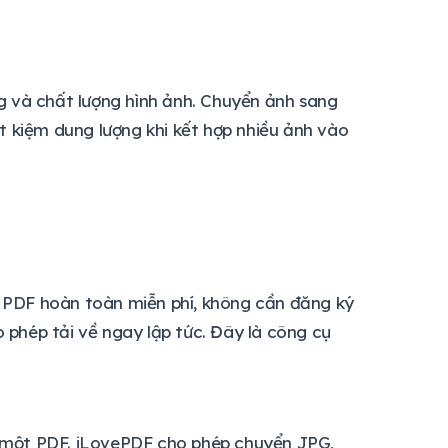
ạng và chất lượng hình ảnh. Chuyển ảnh sang
iết kiệm dung lượng khi kết hợp nhiều ảnh vào
 PDF hoàn toàn miễn phí, không cần đăng ký
o phép tải về ngay lập tức. Đây là công cụ
 một PDF. iLovePDF cho phép chuyển JPG,