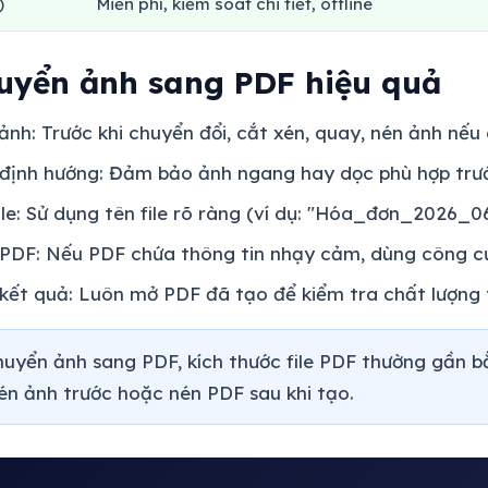
)
Miễn phí, kiểm soát chi tiết, offline
uyển ảnh sang PDF hiệu quả
ảnh: Trước khi chuyển đổi, cắt xén, quay, nén ảnh nếu
 định hướng: Đảm bảo ảnh ngang hay dọc phù hợp trư
ile: Sử dụng tên file rõ ràng (ví dụ: "Hóa_đơn_2026_0
PDF: Nếu PDF chứa thông tin nhạy cảm, dùng công c
kết quả: Luôn mở PDF đã tạo để kiểm tra chất lượng t
uyển ảnh sang PDF, kích thước file PDF thường gần b
én ảnh trước hoặc nén PDF sau khi tạo.