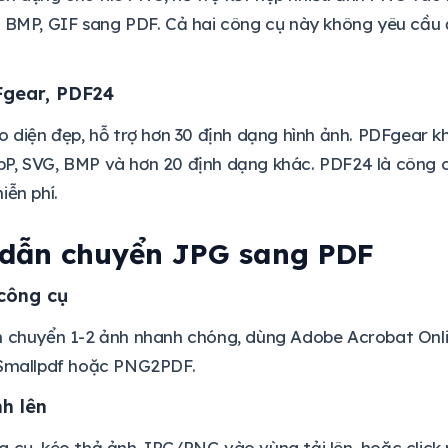
 BMP, GIF sang PDF. Cả hai công cụ này không yêu cầu đ
Fgear, PDF24
o diện đẹp, hỗ trợ hơn 30 định dạng hình ảnh. PDFgear 
P, SVG, BMP và hơn 20 định dạng khác. PDF24 là công c
iễn phí.
dẫn chuyển JPG sang PDF
 công cụ
n chuyển 1-2 ảnh nhanh chóng, dùng Adobe Acrobat Onl
 Smallpdf hoặc PNG2PDF.
nh lên
 cụ, kéo thả ảnh JPG/PNG vào vùng tải lên, hoặc click 