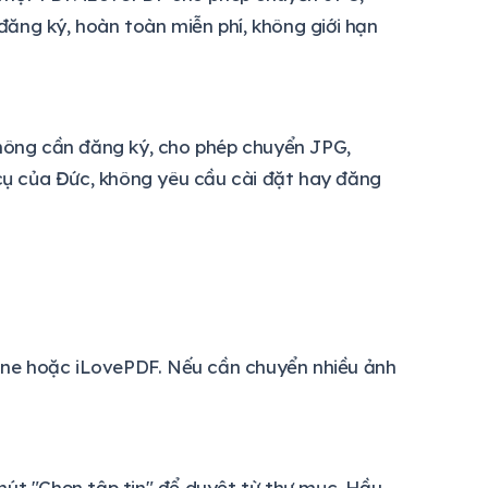
ăng ký, hoàn toàn miễn phí, không giới hạn
không cần đăng ký, cho phép chuyển JPG,
ụ của Đức, không yêu cầu cài đặt hay đăng
ine hoặc iLovePDF. Nếu cần chuyển nhiều ảnh
nút "Chọn tập tin" để duyệt từ thư mục. Hầu