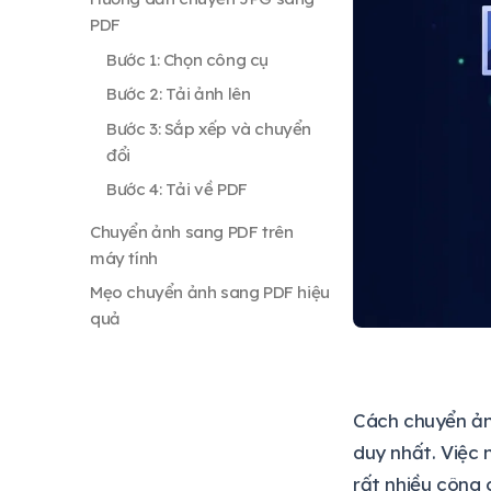
to-pdf)
PNG2PDF và iLovePDF
Smallpdf, PDFgear, PDF24
Hướng dẫn chuyển JPG sang
PDF
Bước 1: Chọn công cụ
Bước 2: Tải ảnh lên
Chuyển ảnh sang PDF trên
máy tính
Bước 3: Sắp xếp và chuyển
đổi
Windows: Sử dụng Paint
Bước 4: Tải về PDF
Mac: Sử dụng Preview
GIMP (Windows, Mac, Linux)
Mẹo chuyển ảnh sang PDF hiệu
quả
Câu hỏi thường gặp
Cách chuyển ảnh
Chuyển ảnh sang PDF có
duy nhất. Việc 
mất chất lượng không?
rất nhiều công 