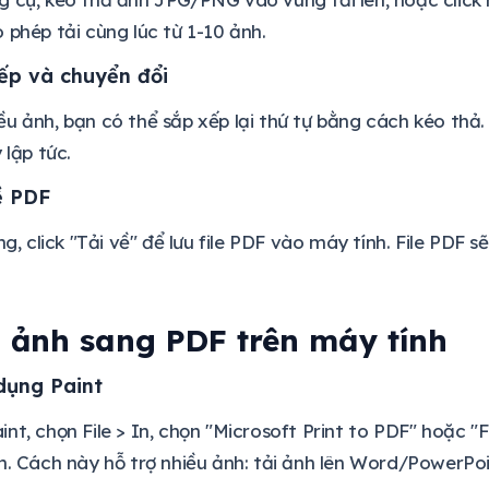
 phép tải cùng lúc từ 1-10 ảnh.
ếp và chuyển đổi
u ảnh, bạn có thể sắp xếp lại thứ tự bằng cách kéo thả
 lập tức.
ề PDF
ng, click "Tải về" để lưu file PDF vào máy tính. File PDF 
 ảnh sang PDF trên máy tính
dụng Paint
nt, chọn File > In, chọn "Microsoft Print to PDF" hoặc "
h. Cách này hỗ trợ nhiều ảnh: tải ảnh lên Word/PowerPoin