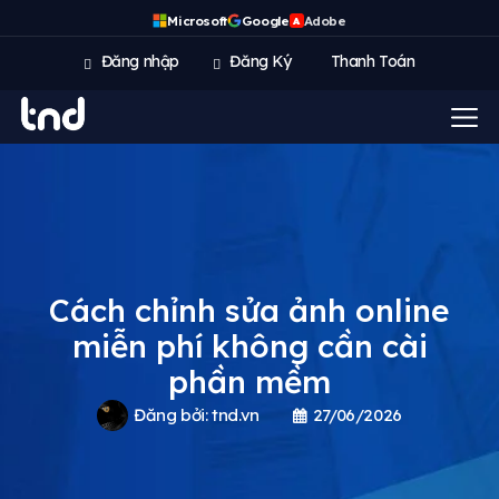
Microsoft
Google
Adobe
A
Đăng nhập
Đăng Ký
Thanh Toán
Cách chỉnh sửa ảnh online
miễn phí không cần cài
phần mềm
Đăng bởi:
tnd.vn
27/06/2026