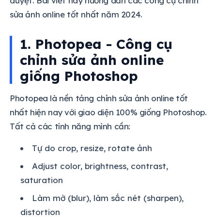
duyệt. Bài viết này hướng dẫn các công cụ chỉnh
sửa ảnh online tốt nhất năm 2024.
1. Photopea - Công cụ
chỉnh sửa ảnh online
giống Photoshop
Photopea là nền tảng chỉnh sửa ảnh online tốt
nhất hiện nay với giao diện 100% giống Photoshop.
Tất cả các tính năng mình cần:
Tự do crop, resize, rotate ảnh
Adjust color, brightness, contrast,
saturation
Làm mờ (blur), làm sắc nét (sharpen),
distortion