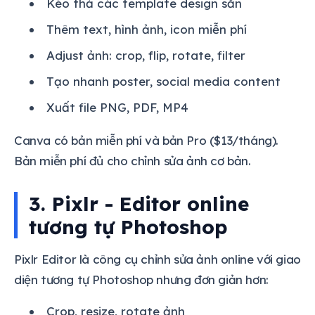
Kéo thả các template design sẵn
Thêm text, hình ảnh, icon miễn phí
Adjust ảnh: crop, flip, rotate, filter
Tạo nhanh poster, social media content
Xuất file PNG, PDF, MP4
Canva có bản miễn phí và bản Pro ($13/tháng).
Bản miễn phí đủ cho chỉnh sửa ảnh cơ bản.
3. Pixlr - Editor online
tương tự Photoshop
Pixlr Editor là công cụ chỉnh sửa ảnh online với giao
diện tương tự Photoshop nhưng đơn giản hơn:
Crop, resize, rotate ảnh