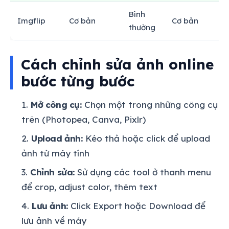
Bình
Imgflip
Cơ bản
Cơ bản
thường
Cách chỉnh sửa ảnh online
bước từng bước
Mở công cụ:
Chọn một trong những công cụ
trên (Photopea, Canva, Pixlr)
Upload ảnh:
Kéo thả hoặc click để upload
ảnh từ máy tính
Chỉnh sửa:
Sử dụng các tool ở thanh menu
để crop, adjust color, thêm text
Lưu ảnh:
Click Export hoặc Download để
lưu ảnh về máy