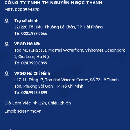
CÔNG TY TNHH TM NGUYỄN NGỌC THANH
MST: 0200994870
Trụ sở chính
12/220 Tô Hiệu, Phường Lê Chân, TP. Hải Phòng
Tel:
0225.999.6666
VPGD Hà Nội
Toà M1 (CH2315), Masteri Waterfront, Vinhomes Oceanpark
1, Gia Lâm, Hà Nội
Tel:
024.9998.8899
VPGD Hồ Chí Minh
L17-11, Tầng 17, Toà nhà Vincom Center, Số 72 Lê Thánh
Tôn, Phường Sài Gòn, TP. Hồ Chí Minh
Tel:
028.9998.8899
Giờ Làm Việc: 9h-12h, Chiều 2h-5h
Email:
sales@tnd.vn