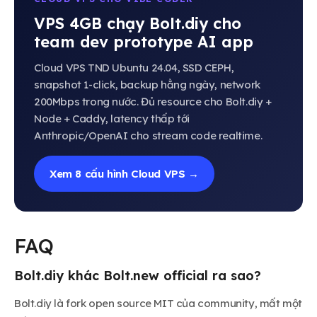
VPS 4GB chạy Bolt.diy cho
team dev prototype AI app
Cloud VPS TND Ubuntu 24.04, SSD CEPH,
snapshot 1-click, backup hằng ngày, network
200Mbps trong nước. Đủ resource cho Bolt.diy +
Node + Caddy, latency thấp tới
Anthropic/OpenAI cho stream code realtime.
Xem 8 cấu hình Cloud VPS →
FAQ
Bolt.diy khác Bolt.new official ra sao?
Bolt.diy là fork open source MIT của community, mất một