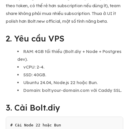
theo token, có thể rẻ hơn subscription nếu dùng ít), team
share không phải mua nhiều subscription. Thua ở: UI ít
polish hơn Bolt.new official, một số tính năng beta.
2. Yêu cầu VPS
RAM: 4GB tối thiểu (Bolt.diy + Node + Postgres
dev).
vCPU: 2-4.
SSD: 40GB.
Ubuntu 24.04, Node.js 22 hoặc Bun.
Domain: bolt.your-domain.com với Caddy SSL.
3. Cài Bolt.diy
# Cài Node 22 hoặc Bun
