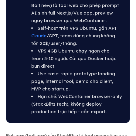
Bolt.new) là tool web cho phép prompt
AI sinh full Next.js/Vue app, preview
ngay browser qua WebContainer.
Self-host trên VPS Ubuntu, gắn API
Claude
/GPT, team dùng chung không
tốn 20$/user/tháng.
VPS 4GB Ubuntu chạy ngon cho
team 5-10 người. Cài qua Docker hoặc
bun direct.
Use case: rapid prototype landing
page, internal tool, demo cho client,
MVP cho startup.
Hạn chế: WebContainer browser-only
(StackBlitz tech), không deploy
production trực tiếp - cần export.
Bolt.new (bolt.new) của StackBlitz là tool generative app