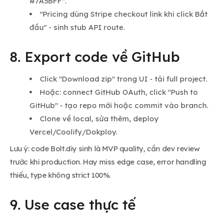
#7A5BFF".
"Pricing dùng Stripe checkout link khi click Bắt
đầu" - sinh stub API route.
8. Export code về GitHub
Click "Download zip" trong UI - tải full project.
Hoặc: connect GitHub OAuth, click "Push to
GitHub" - tạo repo mới hoặc commit vào branch.
Clone về local, sửa thêm, deploy
Vercel/Coolify/Dokploy.
Lưu ý: code Bolt.diy sinh là MVP quality, cần dev review
trước khi production. Hay miss edge case, error handling
thiếu, type không strict 100%.
9. Use case thực tế