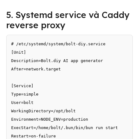
5. Systemd service và Caddy
reverse proxy
# /etc/systemd/system/bolt-diy.service

[Unit]

Description=Bolt.diy AI app generator

After=network.target

[Service]

Type=simple

User=bolt

WorkingDirectory=/opt/bolt

Environment=NODE_ENV=production

ExecStart=/home/bolt/.bun/bin/bun run start

Restart=on-failure
