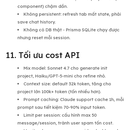
component) chậm dần.
Không persistent: refresh tab mất state, phải
save chat history.
Không có DB thật - Prisma SQLite chạy được
nhưng reset mỗi session.
11. Tối ưu cost API
Mix model: Sonnet 4.7 cho generate init
project, Haiku/GPT-5-mini cho refine nhỏ.
Context size: default 32k token, tăng cho
project lớn 100k+ token (tốn nhiều hơn).
Prompt caching: Claude support cache 1h, mỗi
prompt sau tiết kiệm 70-90% input token.
Limit per session: cấu hình max 50
message/session, tránh user spam tốn cost.