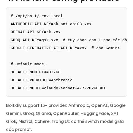
# /opt/bolt/.env.local

ANTHROPIC_API_KEY=sk-ant-api03-xxx

OPENAI_API_KEY=sk-xxx

GROQ_API_KEY=gsk_xxx  # tùy chọn cho Llama tốc độ ca
GOOGLE_GENERATIVE_AI_API_KEY=xxx  # cho Gemini

# Default model

DEFAULT_NUM_CTX=32768

DEFAULT_PROVIDER=Anthropic

DEFAULT_MODEL=claude-sonnet-4-7-20260301
Bolt.diy support 15+ provider: Anthropic, OpenAI, Google
Gemini, Groq, Ollama, OpenRouter, HuggingFace, xAI
Grok, Mistral, Cohere. Trong UI có thể switch model giữa
các prompt.