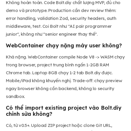
Không hoàn toàn. Code Bolt.diy chất lượng MVP, đủ cho
demo và prototype. Production cần dev review thêm:
error handling, validation Zod, security headers, auth
middleware, test. Coi Bolt như "AI pair programmer
junior", không như "senior engineer thay thế".
WebContainer chạy nặng máy user không?
Khá nặng. WebContainer compile Node V8 -> WASM chạy
trong browser, project trung bình ngốn 1-2GB RAM
Chrome tab. Laptop 8GB chạy 1-2 tab Bolt.diy được.
Mobile/iPad không khuyến nghị. Trade-off: chạy preview
ngay browser không cần backend, không lo security
sandbox.
Có thể import existing project vào Bolt.diy
chỉnh sửa không?
Có, từ v0.5+. Upload ZIP project hoặc clone Git URL,