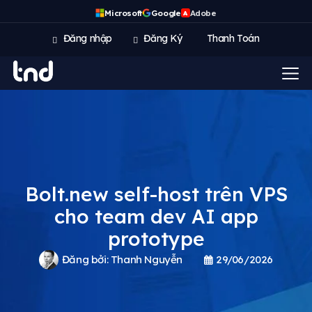
Microsoft
Google
Adobe
A
Đăng nhập
Đăng Ký
Thanh Toán
Bolt.new self-host trên VPS
cho team dev AI app
prototype
Đăng bởi:
Thanh Nguyễn
29/06/2026