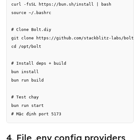
curl -fsSL https://bun.sh/install | bash

source ~/.bashrc

# Clone Bolt.diy

git clone https://github.com/stackblitz-labs/bolt.di
cd /opt/bolt

# Install deps + build

bun install

bun run build

# Test chạy

bun run start

# Mặc định port 5173
4. File .env config providers