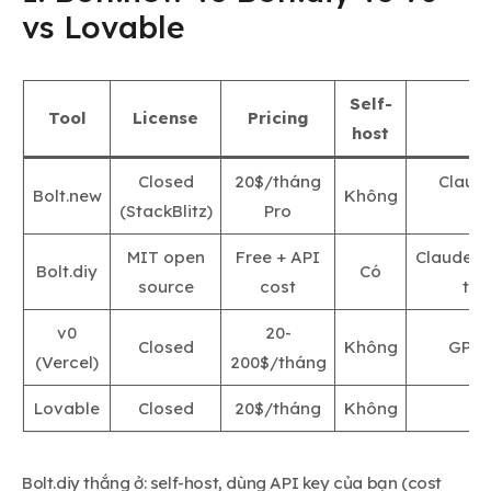
vs Lovable
Self-
Tool
License
Pricing
M
host
Closed
20$/tháng
Claud
Bolt.new
Không
(StackBlitz)
Pro
(f
MIT open
Free + API
Claude/
Bolt.diy
Có
source
cost
tùy
v0
20-
Closed
Không
GPT/
(Vercel)
200$/tháng
Lovable
Closed
20$/tháng
Không
Cl
Bolt.diy thắng ở: self-host, dùng API key của bạn (cost