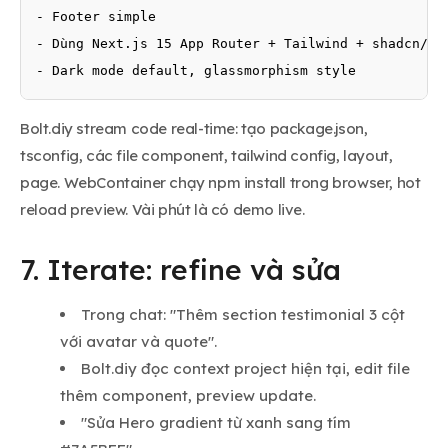
- Footer simple

- Dùng Next.js 15 App Router + Tailwind + shadcn/ui

- Dark mode default, glassmorphism style
Bolt.diy stream code real-time: tạo package.json,
tsconfig, các file component, tailwind config, layout,
page. WebContainer chạy npm install trong browser, hot
reload preview. Vài phút là có demo live.
7. Iterate: refine và sửa
Trong chat: "Thêm section testimonial 3 cột
với avatar và quote".
Bolt.diy đọc context project hiện tại, edit file
thêm component, preview update.
"Sửa Hero gradient từ xanh sang tím