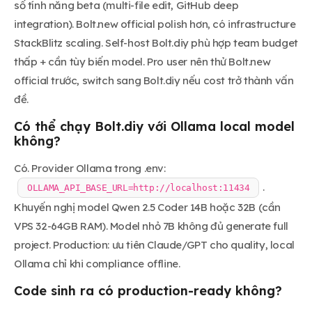
số tính năng beta (multi-file edit, GitHub deep
integration). Bolt.new official polish hơn, có infrastructure
StackBlitz scaling. Self-host Bolt.diy phù hợp team budget
thấp + cần tùy biến model. Pro user nên thử Bolt.new
official trước, switch sang Bolt.diy nếu cost trở thành vấn
đề.
Có thể chạy Bolt.diy với Ollama local model
không?
Có. Provider Ollama trong .env:
.
OLLAMA_API_BASE_URL=http://localhost:11434
Khuyến nghị model Qwen 2.5 Coder 14B hoặc 32B (cần
VPS 32-64GB RAM). Model nhỏ 7B không đủ generate full
project. Production: ưu tiên Claude/GPT cho quality, local
Ollama chỉ khi compliance offline.
Code sinh ra có production-ready không?