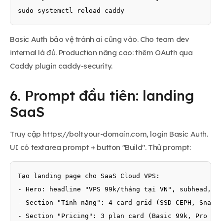
sudo systemctl reload caddy
Basic Auth bảo vệ tránh ai cũng vào. Cho team dev
internal là đủ. Production nâng cao: thêm OAuth qua
Caddy plugin caddy-security.
6. Prompt đầu tiên: landing
SaaS
Truy cập https://bolt.your-domain.com, login Basic Auth.
UI có textarea prompt + button "Build". Thử prompt:
Tạo landing page cho SaaS Cloud VPS:

- Hero: headline "VPS 99k/tháng tại VN", subhead, 2 
- Section "Tính năng": 4 card grid (SSD CEPH, Snapsh
- Section "Pricing": 3 plan card (Basic 99k, Pro 199