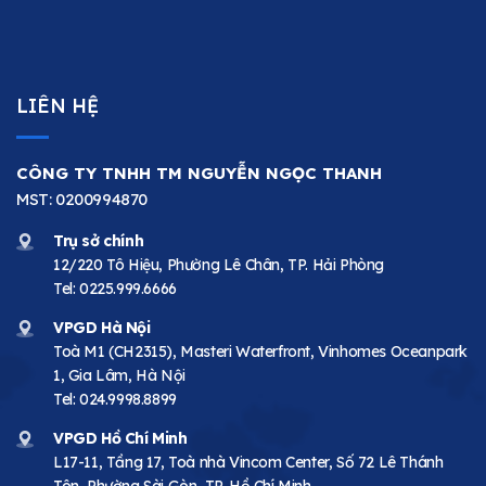
LIÊN HỆ
CÔNG TY TNHH TM NGUYỄN NGỌC THANH
MST: 0200994870
Trụ sở chính
12/220 Tô Hiệu, Phường Lê Chân, TP. Hải Phòng
Tel:
0225.999.6666
VPGD Hà Nội
Toà M1 (CH2315), Masteri Waterfront, Vinhomes Oceanpark
1, Gia Lâm, Hà Nội
Tel:
024.9998.8899
VPGD Hồ Chí Minh
L17-11, Tầng 17, Toà nhà Vincom Center, Số 72 Lê Thánh
Tôn, Phường Sài Gòn, TP. Hồ Chí Minh