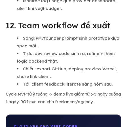
Monitor: log usage qua provider dashboard,
alert khi vượt budget.
12. Team workflow đề xuất
Sáng: PM/founder prompt sinh prototype dựa
spec mới.
Trưa: dev review code sinh ra, refine + thêm
logic backend thật.
Chiều: export GitHub, deploy preview Vercel,
share link client.
Tối: client feedback, iterate sáng hôm sau.
Cycle MVP từ ý tưởng -> demo live giảm từ 3-5 ngày xuống
1 ngày. ROI cực cao cho freelancer/agency.
CLOUD VPS CHO VIBE CODER