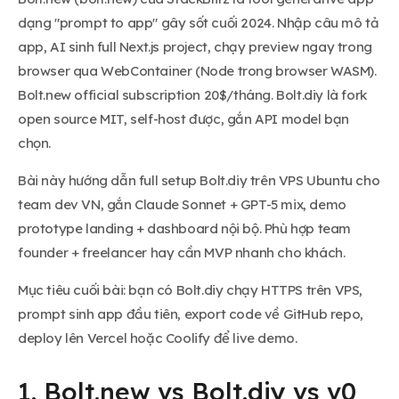
dạng "prompt to app" gây sốt cuối 2024. Nhập câu mô tả
app, AI sinh full Next.js project, chạy preview ngay trong
browser qua WebContainer (Node trong browser WASM).
Bolt.new official subscription 20$/tháng. Bolt.diy là fork
open source MIT, self-host được, gắn API model bạn
chọn.
Bài này hướng dẫn full setup Bolt.diy trên VPS Ubuntu cho
team dev VN, gắn Claude Sonnet + GPT-5 mix, demo
prototype landing + dashboard nội bộ. Phù hợp team
founder + freelancer hay cần MVP nhanh cho khách.
Mục tiêu cuối bài: bạn có Bolt.diy chạy HTTPS trên VPS,
prompt sinh app đầu tiên, export code về GitHub repo,
deploy lên Vercel hoặc Coolify để live demo.
1. Bolt.new vs Bolt.diy vs v0