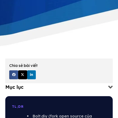
Chia sẻ bài viết
Mục lục
TL;DR
Bolt.diy (fork open source của