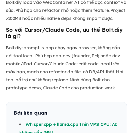
Bolt.diy load vào WebContainer. AI có thể đọc context và
sửa. Phù hợp cho refactor nhỏ hoặc thêm feature. Project
>100MB hoặc nhiều native deps không import được.
So với Cursor/Claude Code, ưu thế Bolt.diy
là gì?
Bolt.diy: prompt -> app chạy ngay browser, không cần
cài tool local. Phù hợp non-dev (founder, PM) hoặc dev
mobile/iPad. Cursor/Claude Code: edit code local trên
máy bạn, mạnh cho refactor đa file, có DB/API thật. Hai
tool bổ trợ chứ không replace. Mình dùng Bolt cho
prototype demo, Claude Code cho production work.
Bài liên quan
Whisper.cpp + llama.cpp trên VPS CPU: AI
không cần GPU