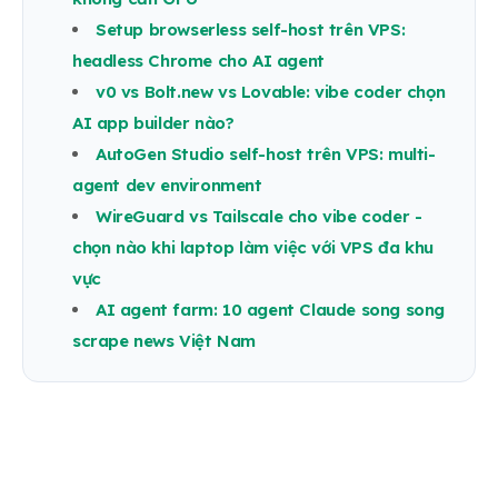
Setup browserless self-host trên VPS:
headless Chrome cho AI agent
v0 vs Bolt.new vs Lovable: vibe coder chọn
AI app builder nào?
AutoGen Studio self-host trên VPS: multi-
agent dev environment
WireGuard vs Tailscale cho vibe coder -
chọn nào khi laptop làm việc với VPS đa khu
vực
AI agent farm: 10 agent Claude song song
scrape news Việt Nam