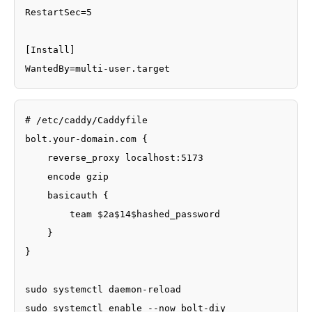
RestartSec=5

[Install]

WantedBy=multi-user.target
# /etc/caddy/Caddyfile

bolt.your-domain.com {

    reverse_proxy localhost:5173

    encode gzip

    basicauth {

        team $2a$14$hashed_password

    }

}

sudo systemctl daemon-reload

sudo systemctl enable --now bolt-diy
