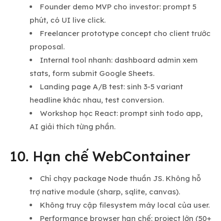
Founder demo MVP cho investor: prompt 5
phút, có UI live click.
Freelancer prototype concept cho client trước
proposal.
Internal tool nhanh: dashboard admin xem
stats, form submit Google Sheets.
Landing page A/B test: sinh 3-5 variant
headline khác nhau, test conversion.
Workshop học React: prompt sinh todo app,
AI giải thích từng phần.
10. Hạn chế WebContainer
Chỉ chạy package Node thuần JS. Không hỗ
trợ native module (sharp, sqlite, canvas).
Không truy cập filesystem máy local của user.
Performance browser hạn chế: project lớn (50+