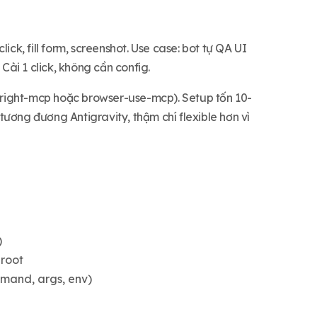
ck, fill form, screenshot. Use case: bot tự QA UI
Cài 1 click, không cần config.
right-mcp hoặc browser-use-mcp). Setup tốn 10-
 tương đương Antigravity, thậm chí flexible hơn vì
)
 root
mand, args, env)