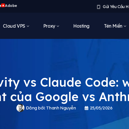
e
Adobe
A
Gửi Yêu Cầu H
Cloud VPS
Proxy
Hosting
Tên Miền
vity vs Claude Code: 
t của Google vs Anth
Đăng bởi:
Thanh Nguyễn
25/05/2026