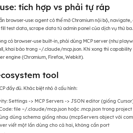
se: tích hợp vs phải tự ráp
sẵn browser-use: agent có thể mở Chromium nội bộ, navigate, cli
fill test data, scrape data từ admin panel của dịch vụ thứ ba. 
g có browser-use built-in, phải dùng MCP server (như playw
all, khai báo trong ~/.claude/mcp.json. Khi xong thì capability
er engine (Chromium, Firefox, Webkit).
cosystem tool
P đầy đủ. Khác biệt nhỏ ở cấu hình:
ity: Settings -> MCP Servers -> JSON editor (giống Cursor
ode: file ~/.claude/mcp.json hoặc .mcp.json trong project
cùng dùng schema giống nhau (mcpServers object với com
er viết một lần dùng cho cả hai, không cần port