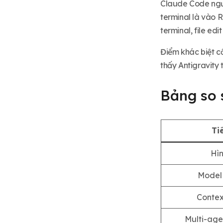
Claude Code ngượ
FAQ
terminal là vào 
terminal, file edi
Điểm khác biệt cố
thấy Antigravity
Bảng so 
Ti
Hìn
Model
Conte
Multi-age