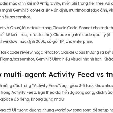
odel mặc định khi mở Antigravity, miễn phí trong tier free với 
ểm mạnh Gemini 3: context 1M+ ổn định, multimodal (đọc ảnh, vi
nhiều screenshot.
et và Opus) là default trong Claude Code. Sonnet cho task t
iết kế kiến trúc, refactor lớn). Claude mạnh ở code quality (ít 
xt window mặc định 200k, có gói 1M cho enterprise.
 task code review hoặc refactor, Claude Opus thường ra kết qu
Figma/screenshot, Gemini 3 Ultra hiểu visual nhanh hơn. Khác
 multi-agent: Activity Feed vs t
ính năng đặc trưng "Activity Feed": bạn giao 3-5 task khác nh
 trong Activity Feed. Bạn theo dõi tiến độ song song, click vào
kspace ảo riêng, không đụng nhau.
g có UI tương đương nhưng workflow song song dễ setup hơn 