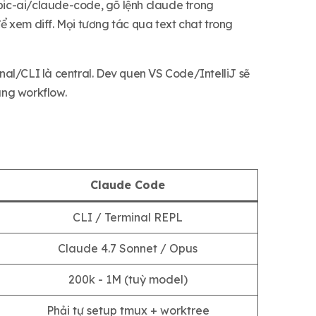
pic-ai/claude-code, gõ lệnh claude trong
 xem diff. Mọi tương tác qua text chat trong
inal/CLI là central. Dev quen VS Code/IntelliJ sẽ
úng workflow.
Claude Code
CLI / Terminal REPL
Claude 4.7 Sonnet / Opus
200k - 1M (tuỳ model)
Phải tự setup tmux + worktree