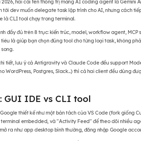
 2026, hai cái tên thống trị mảng AI coding agent là Gemini 
tới dev muốn delegate task lập trình cho AI, nhưng cách tiếp c
 là CLI tool chạy trong terminal.
ánh đầy đủ trên 8 trục: kiến trúc, model, workflow agent, MCP s
tiêu là giúp bạn chọn đúng tool cho từng loại task, không phả
 song.
chi tiết, lưu ý cả Antigravity và Claude Code đều support Mo
ho WordPress, Postgres, Slack...) thì cả hai client đều dùng đượ
: GUI IDE vs CLI tool
 Google thiết kế như một bản tách của VS Code (fork giống Cur
terminal embedded, và "Activity Feed" để theo dõi nhiều agent
mở ra như app desktop bình thường, đăng nhập Google accoun