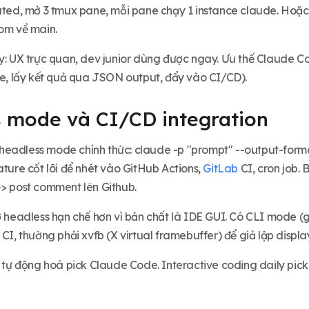
lated, mở 3 tmux pane, mỗi pane chạy 1 instance claude. Ho
gom về main.
y: UX trực quan, dev junior dùng được ngay. Ưu thế Claude Co
ile, lấy kết quả qua JSON output, đẩy vào CI/CD).
 mode và CI/CD integration
eadless mode chính thức: claude -p "prompt" --output-forma
ature cốt lõi để nhét vào GitHub Actions,
GitLab
CI, cron job. 
-> post comment lên Github.
rợ headless hạn chế hơn vì bản chất là IDE GUI. Có CLI mode 
 CI, thường phải xvfb (X virtual framebuffer) để giả lập displa
ne tự động hoá pick Claude Code. Interactive coding daily pic