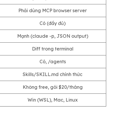
Phải dùng MCP browser server
Có (đầy đủ)
Mạnh (claude -p, JSON output)
Diff trong terminal
Có, /agents
Skills/SKILL.md chính thức
Không free, gói $20/tháng
Win (WSL), Mac, Linux