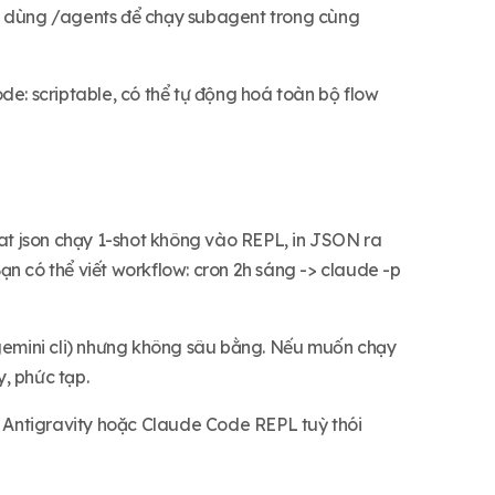
ặc dùng /agents để chạy subagent trong cùng
de: scriptable, có thể tự động hoá toàn bộ flow
t json chạy 1-shot không vào REPL, in JSON ra
Bạn có thể viết workflow: cron 2h sáng -> claude -p
(gemini cli) nhưng không sâu bằng. Nếu muốn chạy
y, phức tạp.
k Antigravity hoặc Claude Code REPL tuỳ thói