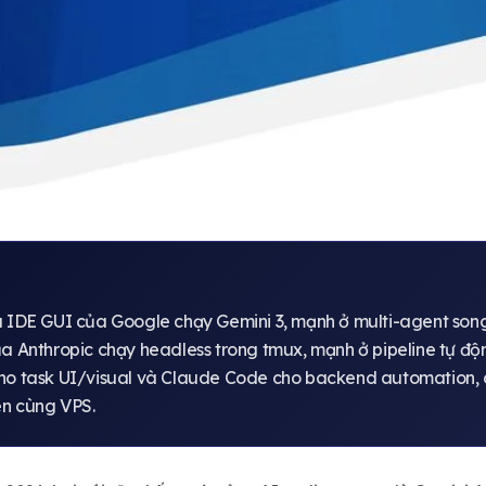
là IDE GUI của Google chạy Gemini 3, mạnh ở multi-agent son
của Anthropic chạy headless trong tmux, mạnh ở pipeline tự đ
cho task UI/visual và Claude Code cho backend automation, 
ên cùng VPS.