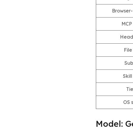
Browser-
MCP 
Headl
File
Sub
Skil
Tie
OS 
Model: G