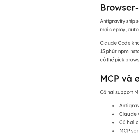
Browser-u
Antigravity ship 
mới deploy, auto 
Claude Code khôn
15 phút: npm inst
có thể pick brows
MCP và e
Cả hai support MC
Antigrav
Claude C
Cả hai 
MCP serv