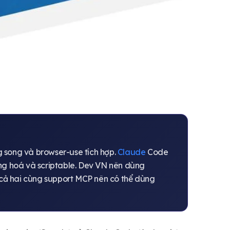
g song và browser-use tích hợp.
Claude
Code
ộng hoá và scriptable. Dev VN nên dùng
cả hai cùng support MCP nên có thể dùng