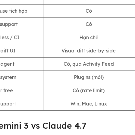
use tích hợp
Có
support
Có
ess / CI
Hạn chế
 diff UI
Visual diff side-by-side
agent
Có, qua Activity Feed
l system
Plugins (mới)
r free
Có (rate limit)
support
Win, Mac, Linux
emini 3 vs Claude 4.7