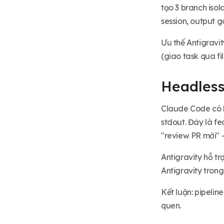
tạo 3 branch iso
session, output 
Ưu thế Antigravit
(giao task qua f
Headless
Claude Code có h
stdout. Đây là fe
"review PR mới" 
Antigravity hỗ t
Antigravity trong
Kết luận: pipeli
quen.