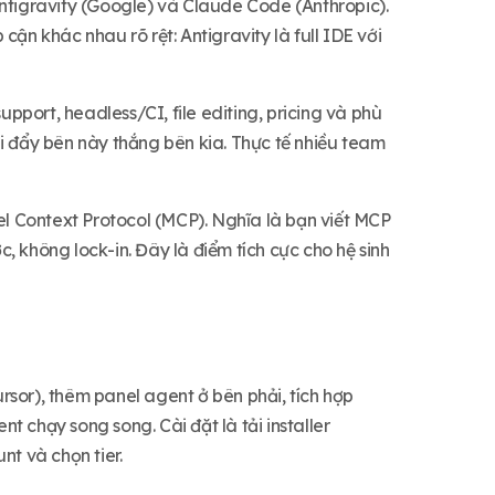
Antigravity (Google) và Claude Code (Anthropic).
ận khác nhau rõ rệt: Antigravity là full IDE với
upport, headless/CI, file editing, pricing và phù
i đẩy bên này thắng bên kia. Thực tế nhiều team
del Context Protocol (MCP). Nghĩa là bạn viết MCP
c, không lock-in. Đây là điểm tích cực cho hệ sinh
sor), thêm panel agent ở bên phải, tích hợp
 chạy song song. Cài đặt là tải installer
t và chọn tier.