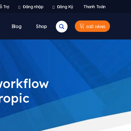
ỗ Trợ
Đăng nhập
Đăng Ký
Thanh Toán
Blog
Shop
GIỎ HÀNG
workflow
ropic