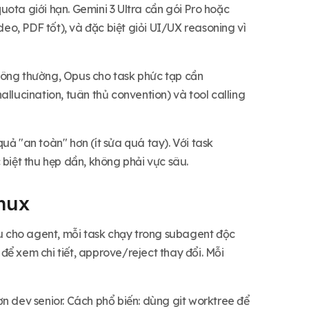
quota giới hạn. Gemini 3 Ultra cần gói Pro hoặc
deo, PDF tốt), và đặc biệt giỏi UI/UX reasoning vì
hông thường, Opus cho task phức tạp cần
hallucination, tuân thủ convention) và tool calling
ả "an toàn" hơn (ít sửa quá tay). Với task
 biệt thu hẹp dần, không phải vực sâu.
mux
au cho agent, mỗi task chạy trong subagent độc
 để xem chi tiết, approve/reject thay đổi. Mỗi
dev senior. Cách phổ biến: dùng git worktree để