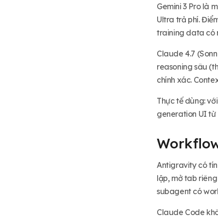
Gemini 3 Pro là m
Ultra trả phí. Đi
training data có 
Claude 4.7 (Sonn
reasoning sâu (th
chính xác. Conte
Thực tế dùng: với
generation UI từ 
Workflow
Antigravity có t
lập, mở tab riêng
subagent có wor
Claude Code khôn