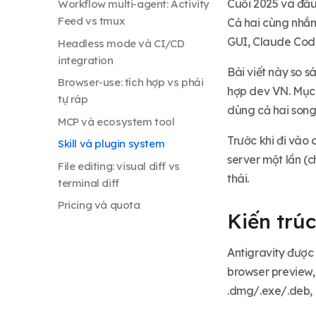
Cuối 2025 và đầu
Workflow multi-agent: Activity
Feed vs tmux
Cả hai cùng nhắm 
GUI, Claude Code
Headless mode và CI/CD
integration
Bài viết này so s
Browser-use: tích hợp vs phải
hợp dev VN. Mục 
tự ráp
dùng cả hai song
MCP và ecosystem tool
Trước khi đi vào 
Skill và plugin system
server một lần (c
File editing: visual diff vs
thái.
terminal diff
Pricing và quota
Kiến trúc
Phù hợp dev VN: chọn tool theo
task
Antigravity được
Setup dual-tool trên cùng VPS
browser preview, 
Khi nào nên switch hoàn toàn
.dmg/.exe/.deb, 
sang một bên