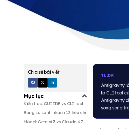
Chia sẻ bài viết
TL;DR
Antigravity 
là CLI tool 
Mục lục
Antigravity 
Kiến trúc: GUI IDE vs CLI tool
song song tr
Bảng so sánh nhanh 12 tiêu chí
Model: Gemini 3 vs Claude 4.7