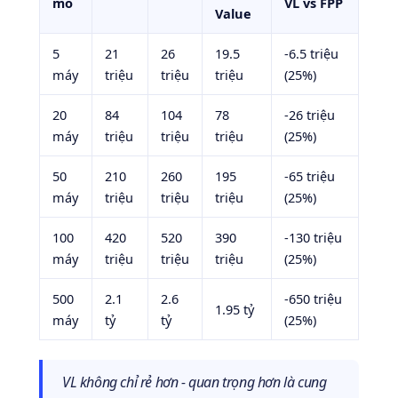
mô
VL vs FPP
Value
5
21
26
19.5
-6.5 triệu
máy
triệu
triệu
triệu
(25%)
20
84
104
78
-26 triệu
máy
triệu
triệu
triệu
(25%)
50
210
260
195
-65 triệu
máy
triệu
triệu
triệu
(25%)
100
420
520
390
-130 triệu
máy
triệu
triệu
triệu
(25%)
500
2.1
2.6
-650 triệu
1.95 tỷ
máy
tỷ
tỷ
(25%)
VL không chỉ rẻ hơn - quan trọng hơn là cung