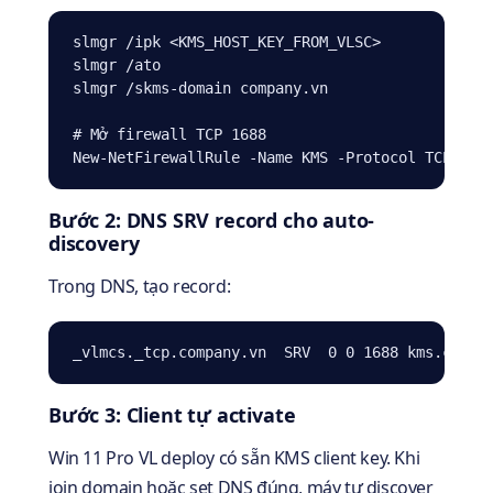
slmgr /ipk <KMS_HOST_KEY_FROM_VLSC>

slmgr /ato

slmgr /skms-domain company.vn

# Mở firewall TCP 1688

New-NetFirewallRule -Name KMS -Protocol TCP -Lo
Bước 2: DNS SRV record cho auto-
discovery
Trong DNS, tạo record:
_vlmcs._tcp.company.vn  SRV  0 0 1688 kms.compa
Bước 3: Client tự activate
Win 11 Pro VL deploy có sẵn KMS client key. Khi
join domain hoặc set DNS đúng, máy tự discover