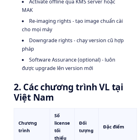
Activate offline qua KMS server hoặc
MAK
Re-imaging rights - tạo image chuẩn cài
cho mọi máy
Downgrade rights - chạy version cũ hợp
pháp
Software Assurance (optional) - luôn
được upgrade lên version mới
2. Các chương trình VL tại
Việt Nam
Số
Chương
license
Đối
Đặc điểm
trình
tối
tượng
thiểu