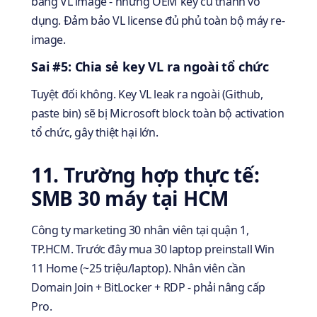
bằng VL image - nhưng OEM key cũ thành vô
dụng. Đảm bảo VL license đủ phủ toàn bộ máy re-
image.
Sai #5: Chia sẻ key VL ra ngoài tổ chức
Tuyệt đối không. Key VL leak ra ngoài (Github,
paste bin) sẽ bị Microsoft block toàn bộ activation
tổ chức, gây thiệt hại lớn.
11. Trường hợp thực tế:
SMB 30 máy tại HCM
Công ty marketing 30 nhân viên tại quận 1,
TP.HCM. Trước đây mua 30 laptop preinstall Win
11 Home (~25 triệu/laptop). Nhân viên cần
Domain Join + BitLocker + RDP - phải nâng cấp
Pro.