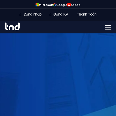
Microsoft
Google
Adobe
A
Đăng nhập
Đăng Ký
Thanh Toán