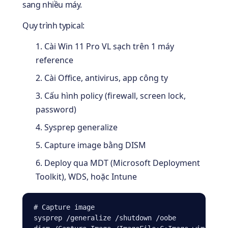
sang nhiều máy.
Quy trình typical:
Cài Win 11 Pro VL sạch trên 1 máy
reference
Cài Office, antivirus, app công ty
Cấu hình policy (firewall, screen lock,
password)
Sysprep generalize
Capture image bằng DISM
Deploy qua MDT (Microsoft Deployment
Toolkit), WDS, hoặc Intune
# Capture image

sysprep /generalize /shutdown /oobe
