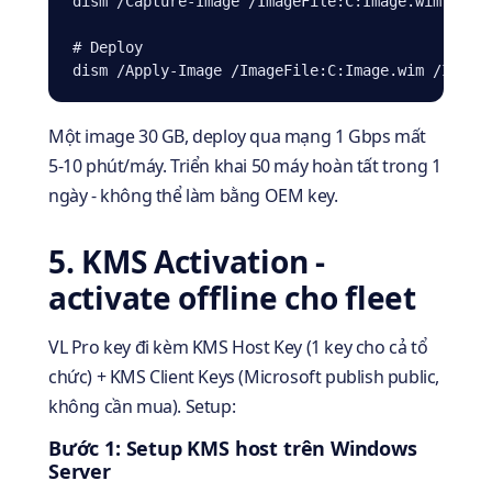
dism /Capture-Image /ImageFile:C:Image.wim /Capt
# Deploy

dism /Apply-Image /ImageFile:C:Image.wim /Index
Một image 30 GB, deploy qua mạng 1 Gbps mất
5-10 phút/máy. Triển khai 50 máy hoàn tất trong 1
ngày - không thể làm bằng OEM key.
5. KMS Activation -
activate offline cho fleet
VL Pro key đi kèm KMS Host Key (1 key cho cả tổ
chức) + KMS Client Keys (Microsoft publish public,
không cần mua). Setup:
Bước 1: Setup KMS host trên Windows
Server