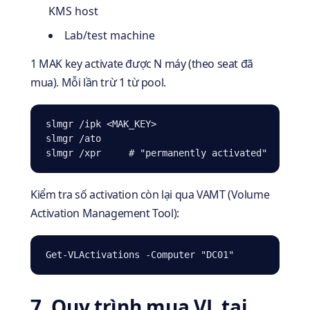
KMS host
Lab/test machine
1 MAK key activate được N máy (theo seat đã
mua). Mỗi lần trừ 1 từ pool.
slmgr /ipk <MAK_KEY>

slmgr /ato

slmgr /xpr     # "permanently activated"
Kiểm tra số activation còn lại qua VAMT (Volume
Activation Management Tool):
Get-VLActivations -Computer "DC01"
7. Quy trình mua VL tại