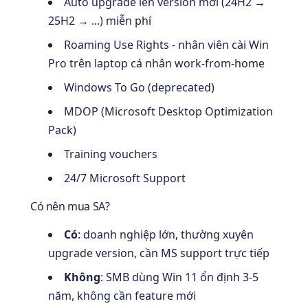
Auto upgrade lên version mới (24H2 →
25H2 → ...) miễn phí
Roaming Use Rights - nhân viên cài Win
Pro trên laptop cá nhân work-from-home
Windows To Go (deprecated)
MDOP (Microsoft Desktop Optimization
Pack)
Training vouchers
24/7 Microsoft Support
Có nên mua SA?
Có
: doanh nghiệp lớn, thường xuyên
upgrade version, cần MS support trực tiếp
Không
: SMB dùng Win 11 ổn định 3-5
năm, không cần feature mới