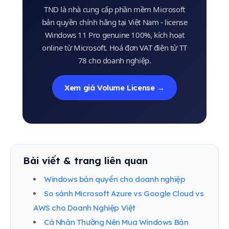
TND là nhà cung cấp phần mềm Microsoft
bản quyền chính hãng tại Việt Nam - license
Windows 11 Pro genuine 100%, kích hoạt
online từ Microsoft. Hoá đơn VAT điện tử TT
78 cho doanh nghiệp.
Xem giá Volume License →
Bài viết & trang liên quan
Windows bản quyền cho doanh nghiệp
So sánh Microsoft Azure vs Google Cloud vs
AWS cho Doanh Nghiệp Việt
Cá Nhân Thường Nên Mua Windows Bản