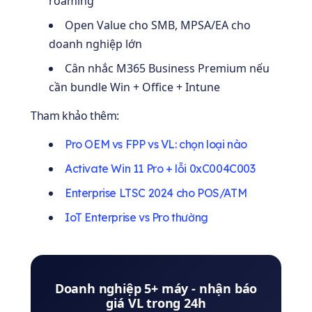
roaming
Open Value cho SMB, MPSA/EA cho
doanh nghiệp lớn
Cân nhắc M365 Business Premium nếu
cần bundle Win + Office + Intune
Tham khảo thêm:
Pro OEM vs FPP vs VL: chọn loại nào
Activate Win 11 Pro + lỗi 0xC004C003
Enterprise LTSC 2024 cho POS/ATM
IoT Enterprise vs Pro thường
Doanh nghiệp 5+ máy - nhận báo
giá VL trong 24h