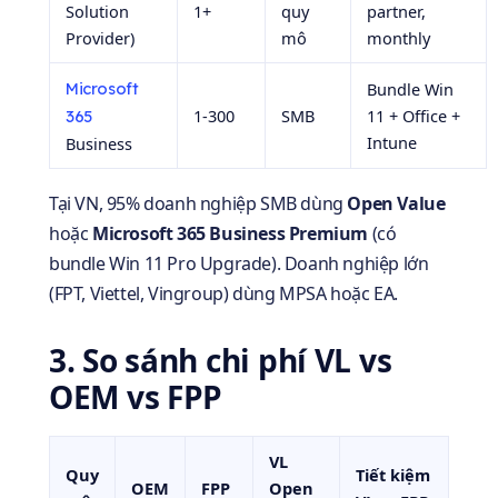
Solution
1+
quy
partner,
Provider)
mô
monthly
Microsoft
Bundle Win
1-300
SMB
11 + Office +
365
Intune
Business
Tại VN, 95% doanh nghiệp SMB dùng
Open Value
hoặc
Microsoft 365 Business Premium
(có
bundle Win 11 Pro Upgrade). Doanh nghiệp lớn
(FPT, Viettel, Vingroup) dùng MPSA hoặc EA.
3. So sánh chi phí VL vs
OEM vs FPP
VL
Quy
Tiết kiệm
OEM
FPP
Open