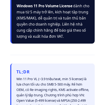
Windows 11 Pro Volume License
dành cho
mua từ 5 máy trở lên, kích hoạt tập trung
(KMS/MAK), dễ quản trị và tuân thủ bản
quyền cho doanh nghiệp. Liên hệ nhà
cung cấp chính hãng để báo giá theo số
lượng và xuất hóa đơn VAT.
TL;DR
Win 11 Pro VL (~3.9 triệu/seat, min 5 license) là
lựa chọn tối ưu cho SMB 5-500 máy. Rẻ hơn
OEM, có Re-imaging rights, KMS activate offline,
quản lý tập trung. Chương trình phù hợp VN:
Open Value (5-499 license) và MPSA (250-2.499