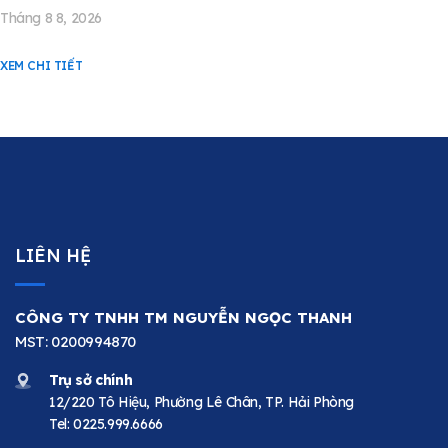
Tháng 8 8, 2026
XEM CHI TIẾT
LIÊN HỆ
CÔNG TY TNHH TM NGUYỄN NGỌC THANH
MST: 0200994870
Trụ sở chính
12/220 Tô Hiệu, Phường Lê Chân, TP. Hải Phòng
Tel:
0225.999.6666