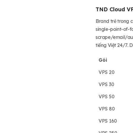
TND Cloud V
Brand trẻ trong 
single-point-of-fa
scrape/email/aut
tiếng Việt 24/7. D
Gói
VPS 20
VPS 30
VPS 50
VPS 80
VPS 160