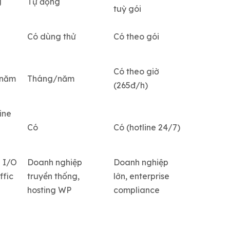
g
Tự động
tuỳ gói
Có dùng thử
Có theo gói
Có theo giờ
/năm
Tháng/năm
(265đ/h)
ine
Có
Có (hotline 24/7)
n I/O
Doanh nghiệp
Doanh nghiệp
ffic
truyền thống,
lớn, enterprise
hosting WP
compliance