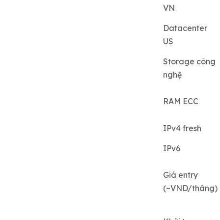
VN
Datacenter
US
Storage công
nghệ
RAM ECC
IPv4 fresh
IPv6
Giá entry
(~VND/tháng)