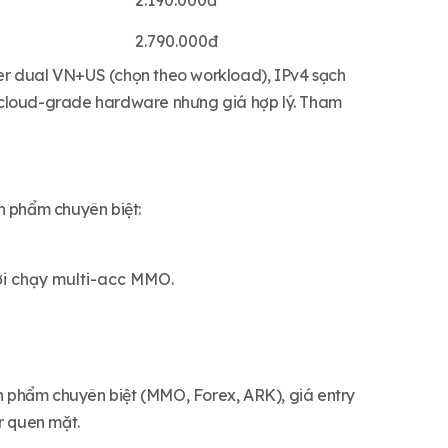
2.190.000đ
2.790.000đ
er dual VN+US (chọn theo workload), IPv4 sạch
cloud-grade hardware nhưng giá hợp lý. Tham
n phẩm chuyên biệt:
i chạy multi-acc MMO.
ản phẩm chuyên biệt (MMO, Forex, ARK), giá entry
r quen mặt.