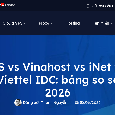
e
Adobe
A
Gửi Yêu Cầu H
Cloud VPS
Proxy
Hosting
Tên Miền
 vs Vinahost vs iNet
Viettel IDC: bảng so s
2026
Đăng bởi:
Thanh Nguyễn
30/06/2026