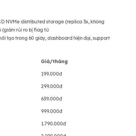
D NVMe distributed storage (replica 3x, không
 (giảm rủi ro bị flag từ
i tạo trong 60 giây, dashboard hiện đại, support
Giá/tháng
199.000đ
299.000đ
639.000đ
999.000đ
1.790.000đ