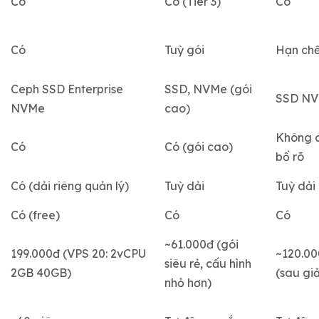
Có
Có (Tier 3)
Có
Có
Tuỳ gói
Hạn ch
Ceph SSD Enterprise
SSD, NVMe (gói
SSD N
NVMe
cao)
Không 
Có
Có (gói cao)
bố rõ
Có (dải riêng quản lý)
Tuỳ dải
Tuỳ dải
Có (free)
Có
Có
~61.000đ (gói
199.000đ (VPS 20: 2vCPU
~120.0
siêu rẻ, cấu hình
2GB 40GB)
(sau gi
nhỏ hơn)