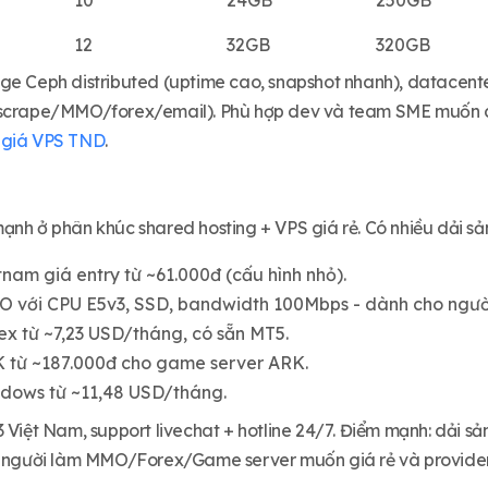
10
24GB
250GB
12
32GB
320GB
ge Ceph distributed (uptime cao, snapshot nhanh), datacent
 scrape/MMO/forex/email). Phù hợp dev và team SME muốn 
 giá VPS TND
.
ạnh ở phân khúc shared hosting + VPS giá rẻ. Có nhiều dải sả
nam giá entry từ ~61.000đ (cấu hình nhỏ).
 với CPU E5v3, SSD, bandwidth 100Mbps - dành cho ngườ
ex từ ~7,23 USD/tháng, có sẵn MT5.
 từ ~187.000đ cho game server ARK.
dows từ ~11,48 USD/tháng.
3 Việt Nam, support livechat + hotline 24/7. Điểm mạnh: dải s
ợp người làm MMO/Forex/Game server muốn giá rẻ và provide