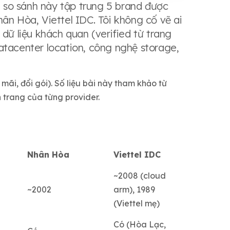
 so sánh này tập trung 5 brand được
ân Hòa, Viettel IDC. Tôi không cố vẽ ai
dữ liệu khách quan (verified từ trang
atacenter location, công nghệ storage,
mãi, đổi gói). Số liệu bài này tham khảo từ
ên trang của từng provider.
Nhân Hòa
Viettel IDC
~2008 (cloud
~2002
arm), 1989
(Viettel mẹ)
Có (Hòa Lạc,