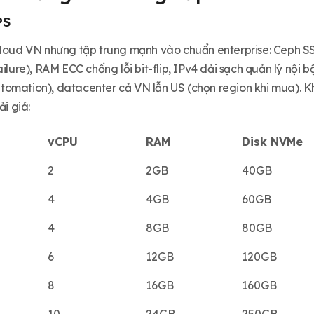
PS
cloud VN nhưng tập trung mạnh vào chuẩn enterprise: Ceph SS
ilure), RAM ECC chống lỗi bit-flip, IPv4 dải sạch quản lý nội bộ
omation), datacenter cả VN lẫn US (chọn region khi mua). Khở
ải giá:
vCPU
RAM
Disk NVMe
2
2GB
40GB
4
4GB
60GB
4
8GB
80GB
6
12GB
120GB
8
16GB
160GB