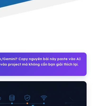
Gemini? Copy nguyên bài này paste vào AI
vào project mà không cần bạn giải thích lại.