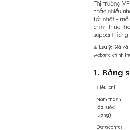
Thị trường VP
nhắc nhiều nh
tốt nhất - mỗ
chính thức th
support tiếng Vi
⚠️
Lưu ý:
Giá và c
website chính thứ
1. Bảng 
Tiêu chí
Năm thành
lập (ước
lượng)
Datacenter