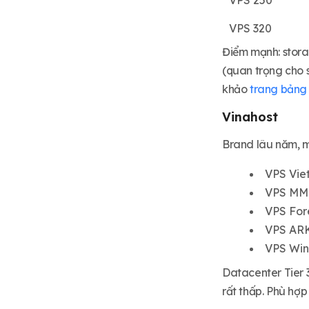
VPS 250
VPS 320
Điểm mạnh: stora
(quan trọng cho
khảo
trang bảng
Vinahost
Brand lâu năm, m
VPS Viet
VPS MMO
VPS For
VPS ARK
VPS Win
Datacenter Tier 
rất thấp. Phù h