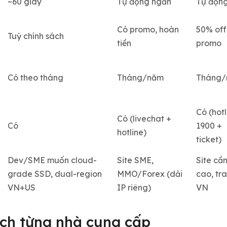
~60 giây
Tự động ngắn
Tự độn
Có promo, hoàn
50% off
Tuỳ chính sách
tiền
promo
Có theo tháng
Tháng/năm
Tháng
Có (hotl
Có (livechat +
Có
1900 +
hotline)
ticket)
Dev/SME muốn cloud-
Site SME,
Site cầ
grade SSD, dual-region
MMO/Forex (dải
cao, tra
VN+US
IP riêng)
VN
tích từng nhà cung cấp