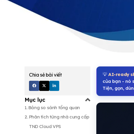
💡
AI-ready sk
Chia sẻ bài viết
của bạn - nó 
Tiện, gọn, dùn
Mục lục
1. Bảng so sánh tổng quan
2. Phân tích từng nhà cung cấp
3. Pick theo nhu cầu -
cheatsheet