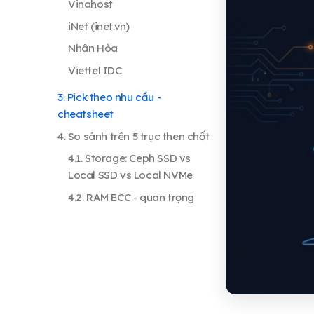
4. So sánh trên 5 trục then chốt
5. Honest opinion: ai mạnh ở
đâu
6. Câu hỏi thường gặp
7. Kết luận