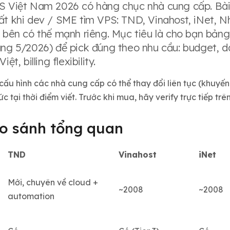
S Việt Nam 2026 có hàng chục nhà cung cấp. Bài
ất khi dev / SME tìm VPS: TND, Vinahost, iNet, Nh
i bên có thế mạnh riêng. Mục tiêu là cho bạn bảng 
áng 5/2026) để pick đúng theo nhu cầu: budget, d
ệt, billing flexibility.
ấu hình các nhà cung cấp có thể thay đổi liên tục (khuyến 
c tại thời điểm viết. Trước khi mua, hãy verify trực tiếp tr
so sánh tổng quan
TND
Vinahost
iNet
Mới, chuyên về cloud +
~2008
~2008
automation