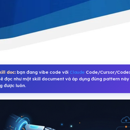
ill doc:
bạn đang vibe code với
Claude
Code/Cursor/Codex/
sẽ đọc như một skill document và áp dụng đúng pattern này 
g được luôn.