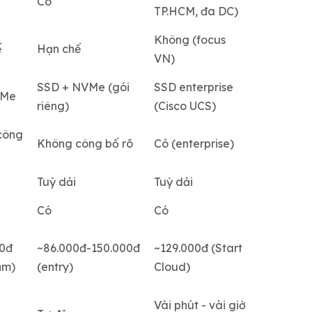
Có
TP.HCM, đa DC)
Không (focus
ế
Hạn chế
VN)
SSD + NVMe (gói
SSD enterprise
VMe
riêng)
(Cisco UCS)
công
Không công bố rõ
Có (enterprise)
Tuỳ dải
Tuỳ dải
Có
Có
00đ
~86.000đ-150.000đ
~129.000đ (Start
ảm)
(entry)
Cloud)
Vài phút - vài giờ