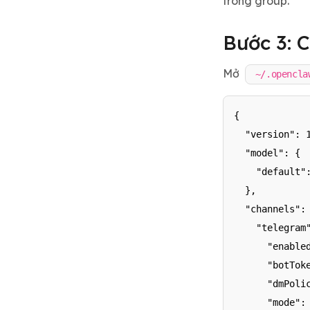
trong group.
Bước 3: 
Mở
~/.opencla
{

  "version": 1
  "model": {

    "default":
  },

  "channels": 
    "telegram"
      "enabled
      "botTok
      "dmPolic
      "mode": 