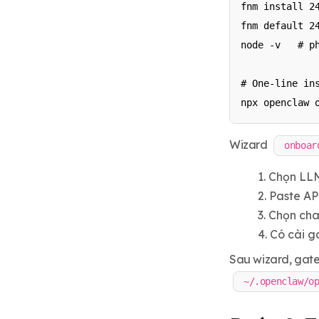
fnm install 24
fnm default 24
node -v   # ph
# One-line ins
npx openclaw 
Wizard
onboar
Chọn LLM
Paste AP
Chọn cha
Có cài g
Sau wizard, gat
~/.openclaw/o