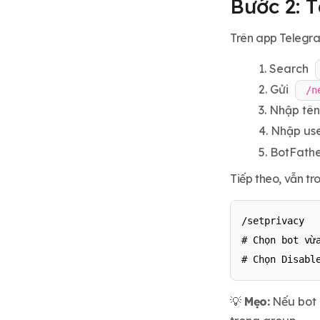
Bước 2: 
Trên app Telegra
Search
Gửi
/n
Nhập tên 
Nhập us
BotFathe
Tiếp theo, vẫn tr
/setprivacy

# Chọn bot vừa
# Chọn Disabl
💡
Mẹo:
Nếu bot 