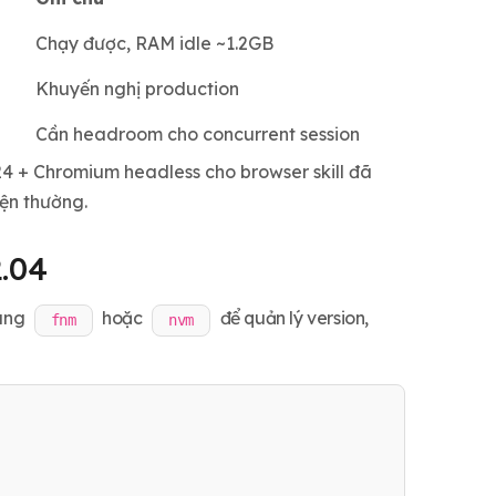
Chạy được, RAM idle ~1.2GB
Khuyến nghị production
Cần headroom cho concurrent session
4 + Chromium headless cho browser skill đã
ện thường.
.04
Dùng
hoặc
để quản lý version,
fnm
nvm