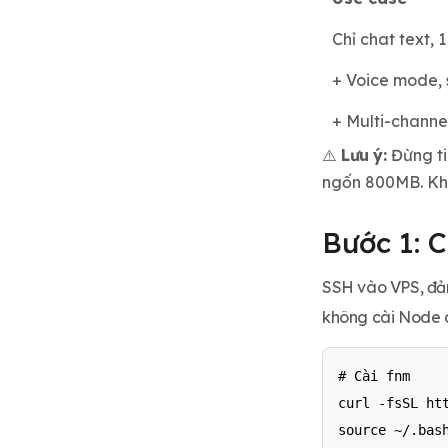
Chỉ chat text,
+ Voice mode, 
+ Multi-channe
⚠️
Lưu ý:
Đừng ti
ngốn 800MB. Khi
Bước 1: 
SSH vào VPS, đảm
không cài Node c
# Cài fnm

curl -fsSL htt
source ~/.bash