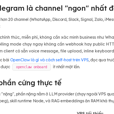
elegram là channel "ngon" nhất 
hơn 20 channel (WhatsApp, Discord, Slack, Signal, Zalo, iMess
:
chính thức, miễn phí, không cần xác minh business như Wh
lling mode chạy ngay không cần webhook hay public HTT
 client có sẵn voice message, file upload, inline keyboa
c bài
OpenClaw là gì và cách self-host trên VPS
, đọc qua trư
y được
ít nhất một lần.
openclaw onboard
phần cứng thực tế
"nặng", phần nặng nằm ở LLM provider (chạy ngoài VPS qua
peg), skill runtime Node, và RAG embeddings ăn RAM khá thự
VPS tối thiểu