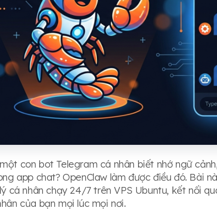
ột con bot Telegram cá nhân biết nhớ ngữ cảnh, gọ
ong app chat? OpenClaw làm được điều đó. Bài này
lý cá nhân chạy 24/7 trên VPS Ubuntu, kết nối q
hân của bạn mọi lúc mọi nơi.