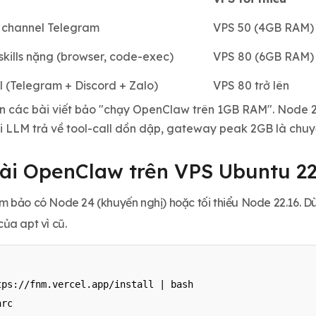
 1 channel Telegram
VPS 50 (4GB RAM)
skills nặng (browser, code-exec)
VPS 80 (6GB RAM)
l (Telegram + Discord + Zalo)
VPS 80 trở lên
n các bài viết bảo "chạy OpenClaw trên 1GB RAM". Node 2
 LLM trả về tool-call dồn dập, gateway peak 2GB là chuy
Cài OpenClaw trên VPS Ubuntu 22
 bảo có Node 24 (khuyến nghị) hoặc tối thiểu Node 22.16. 
ủa apt vì cũ.
ps://fnm.vercel.app/install | bash

rc
