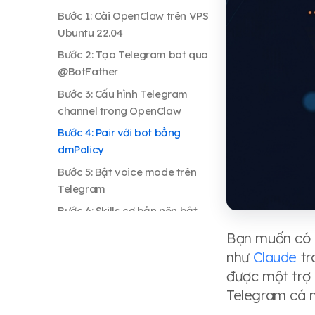
Bước 1: Cài OpenClaw trên VPS
Ubuntu 22.04
Bước 2: Tạo Telegram bot qua
@BotFather
Bước 3: Cấu hình Telegram
channel trong OpenClaw
Bước 4: Pair với bot bằng
dmPolicy
Bước 5: Bật voice mode trên
Telegram
Bước 6: Skills cơ bản nên bật
ngay
Bạn muốn có m
Gotchas thực tế khi chạy 24/7
như
Claude
tr
Hardening cho bot chạy public
được một trợ 
Telegram cá n
Monitor & alert