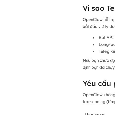
Backup config trước khi vọc
Vì sao T
Tóm lại
OpenClaw hỗ trợ 
bắt đầu vì 3 lý do
Bot API 
Long-po
Telegram
Nếu bạn chưa đọ
định bạn đã chạ
Yêu cầu 
OpenClaw không 
transcoding (ffm
Use case