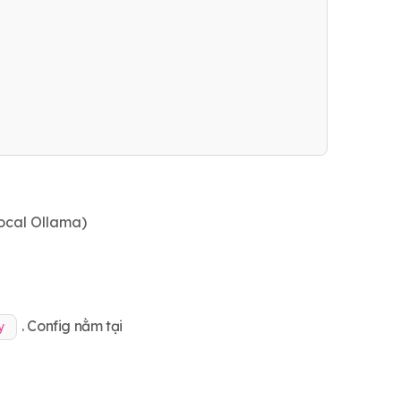
ocal Ollama)
. Config nằm tại
y