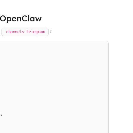
g OpenClaw
k
:
channels.telegram
,
