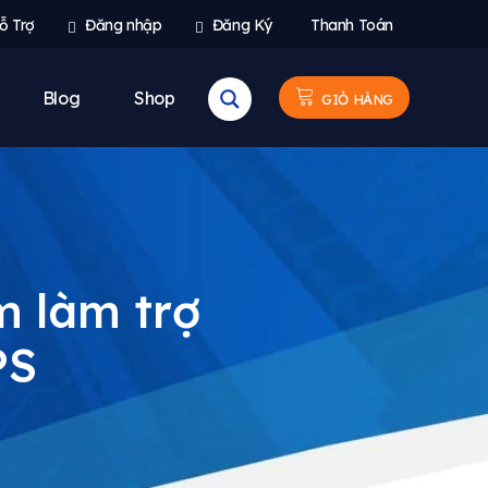
ỗ Trợ
Đăng nhập
Đăng Ký
Thanh Toán
Blog
Shop
GIỎ HÀNG
m làm trợ
PS