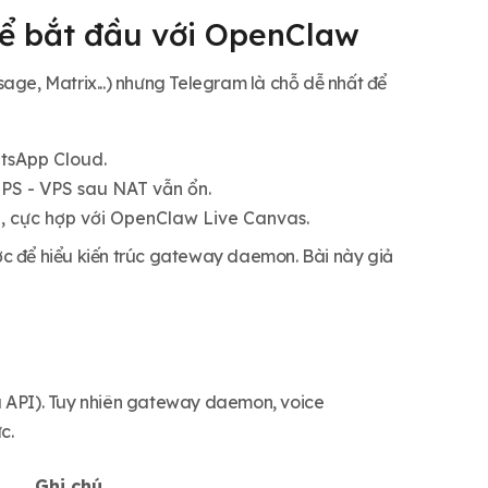
để bắt đầu với OpenClaw
age, Matrix...) nhưng Telegram là chỗ dễ nhất để
atsApp Cloud.
PS - VPS sau NAT vẫn ổn.
rd, cực hợp với OpenClaw Live Canvas.
ớc để hiểu kiến trúc gateway daemon. Bài này giả
 API). Tuy nhiên gateway daemon, voice
c.
Ghi chú