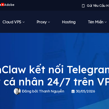
e
Adobe
A
Gửi Yêu Cầu H
Cloud VPS
Proxy
Hosting
Tên Miền
Claw kết nối Telegra
ý cá nhân 24/7 trên V
Đăng bởi:
Thanh Nguyễn
30/05/2026