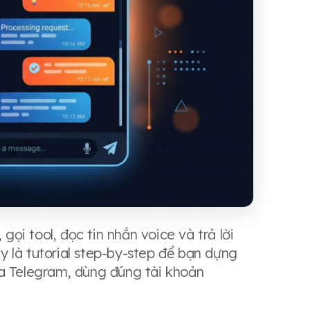
i tool, đọc tin nhắn voice và trả lời
 là tutorial step-by-step để bạn dựng
ua Telegram, dùng đúng tài khoản