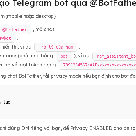
Tạo Telegram bot qua @BotFathe
m (mobile hoặc desktop):
, mở chat.
@BotFather
.
ewbot
hiển thị, ví dụ
.
Trợ lý của Nam
ername (phải end bằng
), ví dụ
bot
nam_assistant_bo
r trả về một token dạng
7891234567:AAFxxxxxxxxxxxxxxxx
ong chat BotFather, tắt privacy mode nếu bạn định cho bot đọc
 tạo

e
chỉ dùng DM riêng với bạn, để Privacy ENABLED cho an toàn.