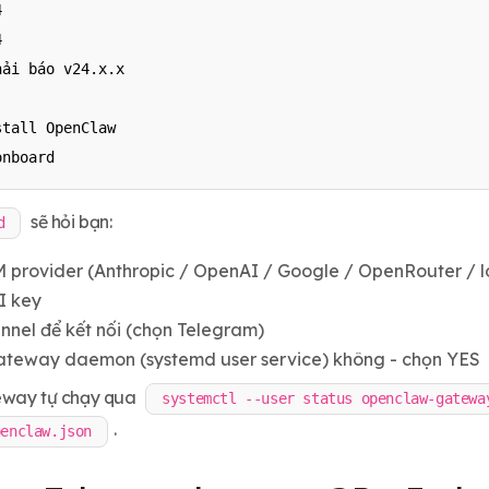




ải báo v24.x.x

tall OpenClaw

onboard
sẽ hỏi bạn:
d
 provider (Anthropic / OpenAI / Google / OpenRouter / l
I key
nnel để kết nối (chọn Telegram)
ateway daemon (systemd user service) không - chọn YES
eway tự chạy qua
systemctl --user status openclaw-gatewa
.
penclaw.json