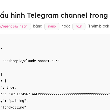
Cấu hình Telegram channel tron
bằng
hoặc
. Thêm bloc
w/openclaw.json
nano
vim
,

 "anthropic/claude-sonnet-4-5"

{

: {

": true,

en": "7891234567:AAFxxxxxxxxxxxxxxxxxxxxxxxxxxxxxxxxxxxx"
y": "pairing",

"longPolling"
