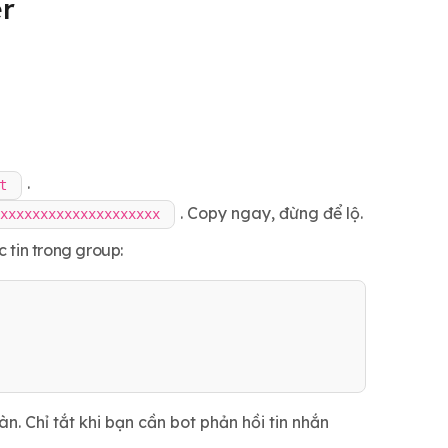
r
.
t
. Copy ngay, đừng để lộ.
xxxxxxxxxxxxxxxxxxxx
 tin trong group:
 Chỉ tắt khi bạn cần bot phản hồi tin nhắn