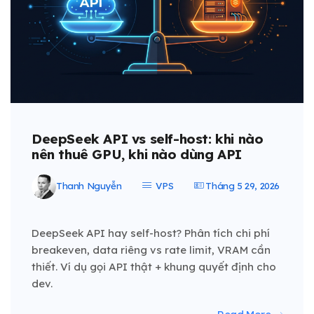
DeepSeek API vs self-host: khi nào
nên thuê GPU, khi nào dùng API
Thanh Nguyễn
VPS
Tháng 5 29, 2026
DeepSeek API hay self-host? Phân tích chi phí
breakeven, data riêng vs rate limit, VRAM cần
thiết. Ví dụ gọi API thật + khung quyết định cho
dev.