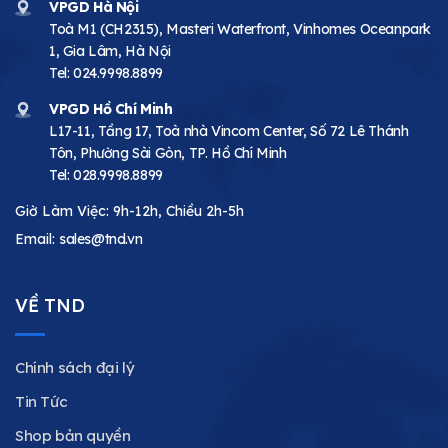
VPGD Hà Nội
Toà M1 (CH2315), Masteri Waterfront, Vinhomes Oceanpark
1, Gia Lâm, Hà Nội
Tel:
024.9998.8899
VPGD Hồ Chí Minh
L17-11, Tầng 17, Toà nhà Vincom Center, Số 72 Lê Thánh
Tôn, Phường Sài Gòn, TP. Hồ Chí Minh
Tel:
028.9998.8899
Giờ Làm Việc: 9h-12h, Chiều 2h-5h
Email:
sales@tnd.vn
VỀ TND
Chính sách đại lý
Tin Tức
Shop bản quyền