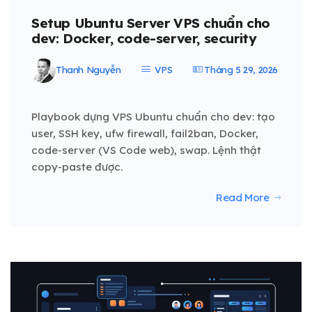
Setup Ubuntu Server VPS chuẩn cho
dev: Docker, code-server, security
Thanh Nguyễn
VPS
Tháng 5 29, 2026
Playbook dựng VPS Ubuntu chuẩn cho dev: tạo
user, SSH key, ufw firewall, fail2ban, Docker,
code-server (VS Code web), swap. Lệnh thật
copy-paste được.
Read More