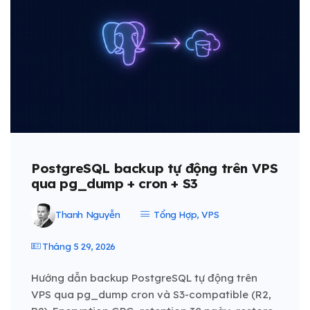
PostgreSQL backup tự động trên VPS
qua pg_dump + cron + S3
Thanh Nguyễn
Tổng Hợp
,
VPS
Tháng 5 29, 2026
Hướng dẫn backup PostgreSQL tự động trên
VPS qua pg_dump cron và S3-compatible (R2,