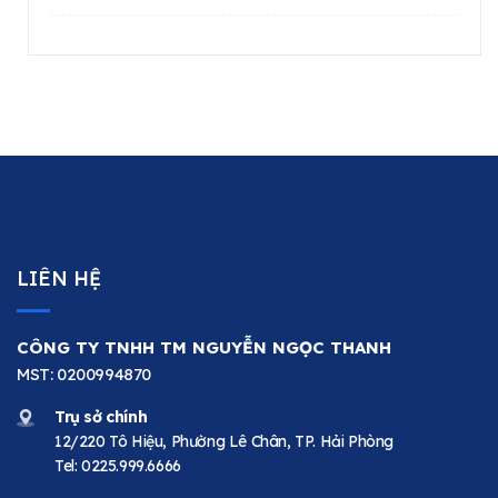
LIÊN HỆ
CÔNG TY TNHH TM NGUYỄN NGỌC THANH
MST: 0200994870
Trụ sở chính
12/220 Tô Hiệu, Phường Lê Chân, TP. Hải Phòng
Tel:
0225.999.6666