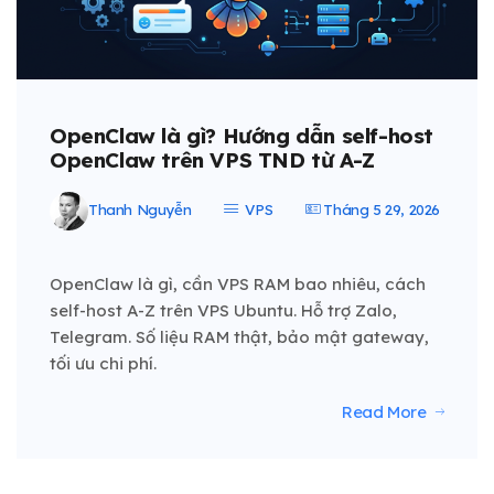
OpenClaw là gì? Hướng dẫn self-host
OpenClaw trên VPS TND từ A-Z
Thanh Nguyễn
VPS
Tháng 5 29, 2026
OpenClaw là gì, cần VPS RAM bao nhiêu, cách
self-host A-Z trên VPS Ubuntu. Hỗ trợ Zalo,
Telegram. Số liệu RAM thật, bảo mật gateway,
tối ưu chi phí.
Read More