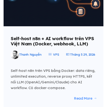
Self-host n8n + AI workflow trên VPS
Việt Nam (Docker, webhook, LLM)
Thanh Nguyễn
VPS
Tháng 5 29, 2026
Self-host n8n trên VPS bằng Docker: data riêng,
unlimited execution, reverse proxy HTTPS, kết
nối LLM (OpenAI/Gemini/Claude) cho AI
workflow. Có docker-compose.
Read More