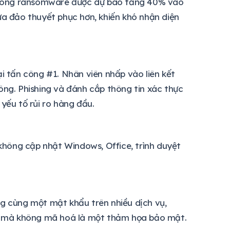
 công ransomware được dự báo tăng 40% vào
ừa đảo thuyết phục hơn, khiến khó nhận diện
ại tấn công #1. Nhân viên nhấp vào liên kết
ông. Phishing và đánh cắp thông tin xác thực
yếu tố rủi ro hàng đầu.
hông cập nhật Windows, Office, trình duyệt
ng cùng một mật khẩu trên nhiều dịch vụ,
p mà không mã hoá là một thảm họa bảo mật.