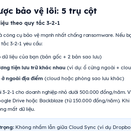
ược bảo vệ lõi: 5 trụ cột
liệu theo quy tắc 3-2-1
 là công cụ bảo vệ mạnh nhất chống ransomware. Nếu bạ
 tắc 3-2-1 yêu cầu:
o
dữ liệu của bạn (bản gốc + 2 bản sao lưu)
ương tiện lưu trữ khác nhau
(ví dụ: ổ cứng ngoài + clo
 ở ngoài địa điểm
(cloud hoặc phòng sao lưu khác)
hai 3-2-1 cho doanh nghiệp nhỏ dưới 500.000 đồng/năm. Ví
oogle Drive hoặc Backblaze (từ 150.000 đồng/năm). Khi 
ng mất dữ liệu.
trọng:
Không nhầm lẫn giữa Cloud Sync (ví dụ Dropbox