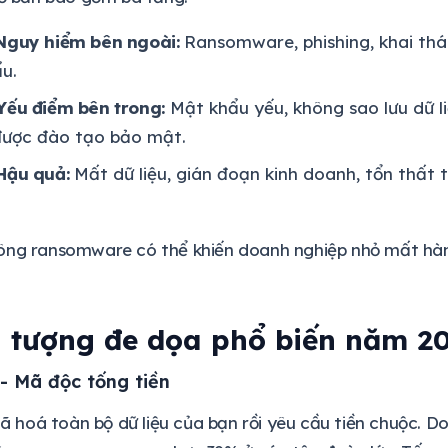
 Nguy hiểm bên ngoài:
Ransomware, phishing, khai thá
u.
Yếu điểm bên trong:
Mật khẩu yếu, không sao lưu dữ li
được đào tạo bảo mật.
Hậu quả:
Mất dữ liệu, gián đoạn kinh doanh, tổn thất tà
ông ransomware có thể khiến doanh nghiệp nhỏ mất hàn
i tượng đe dọa phổ biến năm 2
 Mã độc tống tiền
oá toàn bộ dữ liệu của bạn rồi yêu cầu tiền chuộc. Do