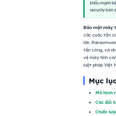
Tuân thủ pháp luật Việt Nam
khẩu mạnh kết
2026
security bản 
Trình tự triển khai thực tế
Bảng so sánh giải pháp Free
Bảo mật máy t
vs Trả phí
các cuộc tấn cô
Checklist triển khai ngay hôm
lớn. Ransomwar
nay
tấn công, và nh
Các tài liệu liên quan
vệ máy tính công
Câu hỏi thường gặp
luật pháp Việt
Mục lụ
Mô hình r
Các đối 
Chiến lượ