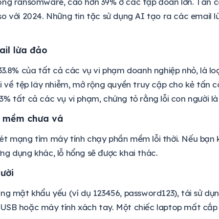
ông ransomware, cao hơn 39% ở các tập đoàn lớn. Tấn
o với 2024. Những tin tặc sử dụng AI tạo ra các email l
ail lừa đảo
33.8% của tất cả các vụ vi phạm doanh nghiệp nhỏ, là lo
i về tệp lây nhiễm, mở rộng quyền truy cập cho kẻ tấn c
% tất cả các vụ vi phạm, chứng tỏ rằng lỗi con người là 
n mềm chưa vá
ét mạng tìm máy tính chạy phần mềm lỗi thời. Nếu bạn k
g dụng khác, lỗ hổng sẽ được khai thác.
ười
ng mật khẩu yếu (ví dụ 123456, password123), tái sử dụ
USB hoặc máy tính xách tay. Một chiếc laptop mất cắ