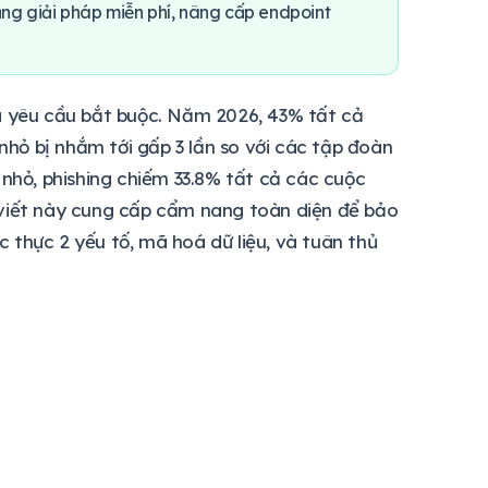
ng giải pháp miễn phí, nâng cấp endpoint
à yêu cầu bắt buộc. Năm 2026, 43% tất cả
hỏ bị nhắm tới gấp 3 lần so với các tập đoàn
hỏ, phishing chiếm 33.8% tất cả các cuộc
 viết này cung cấp cẩm nang toàn diện để bảo
ác thực 2 yếu tố, mã hoá dữ liệu, và tuân thủ