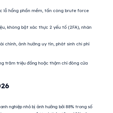
c lỗ hổng phần mềm, tấn công brute force
ệu, không bật xác thực 2 yếu tố (2FA), nhân
i chính, ảnh hưởng uy tín, phát sinh chi phí
g trăm triệu đồng hoặc thậm chí đóng cửa
026
anh nghiệp nhỏ bị ảnh hưởng bởi 88% trong số