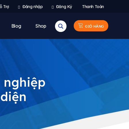
ỗ Trợ
Đăng nhập
Đăng Ký
Thanh Toán
Blog
Shop
GIỎ HÀNG
 nghiệp
 diện