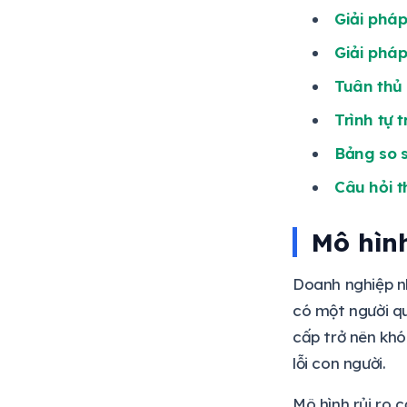
Giải pháp
Giải pháp
Tuân thủ
Trình tự t
Bảng so 
Câu hỏi 
Mô hìn
Doanh nghiệp nh
có một người qu
cấp trở nên khó
lỗi con người.
Mô hình rủi ro 