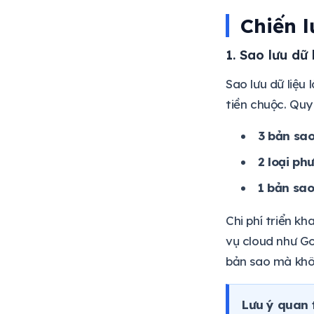
Chiến l
1. Sao lưu dữ 
Sao lưu dữ liệu
tiền chuộc. Quy
3 bản sa
2 loại ph
1 bản sao
Chi phí triển k
vụ cloud như G
bản sao mà khô
Lưu ý quan 