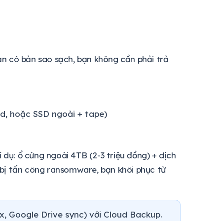
n có bản sao sạch, bạn không cần phải trả
ud, hoặc SSD ngoài + tape)
 dụ: ổ cứng ngoài 4TB (2-3 triệu đồng) + dịch
bị tấn công ransomware, bạn khôi phục từ
, Google Drive sync) với Cloud Backup.