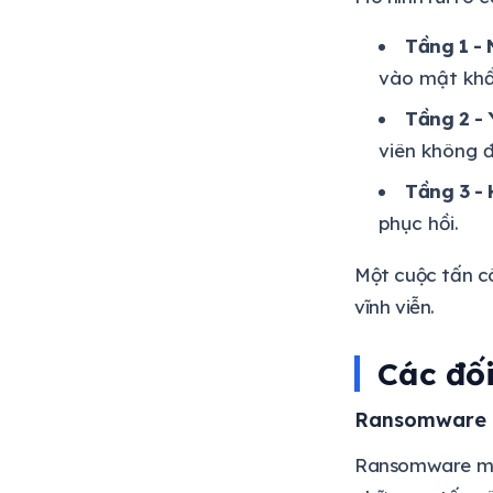
Tầng 1 -
vào mật khẩ
Tầng 2 - 
viên không 
Tầng 3 - 
phục hồi.
Một cuộc tấn c
vĩnh viễn.
Các đố
Ransomware -
Ransomware mã h