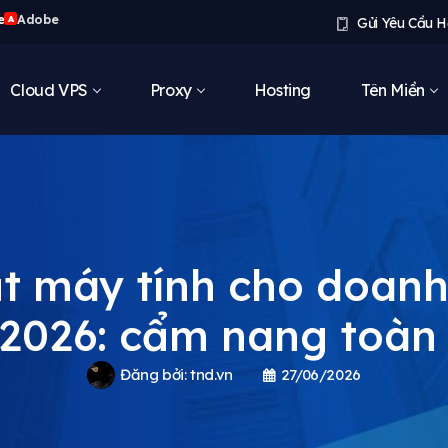
e
Adobe
A
Gửi Yêu Cầu H
Cloud VPS
Proxy
Hosting
Tên Miền
t máy tính cho doanh
2026: cẩm nang toàn
Đăng bởi:
tnd.vn
27/06/2026