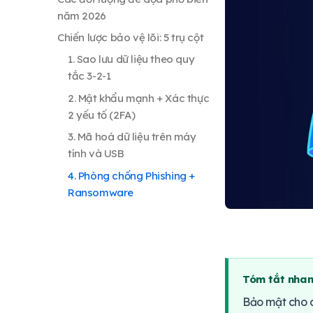
năm 2026
Chiến lược bảo vệ lõi: 5 trụ cột
1. Sao lưu dữ liệu theo quy
tắc 3-2-1
2. Mật khẩu mạnh + Xác thực
2 yếu tố (2FA)
3. Mã hoá dữ liệu trên máy
tính và USB
4. Phòng chống Phishing +
Ransomware
5. Endpoint Detection &
Response (EDR) + Incident
Response Plan
Giải pháp bảo vệ miễn phí
Tóm tắt nhan
Giải pháp bảo vệ trả phí
Bảo mật cho d