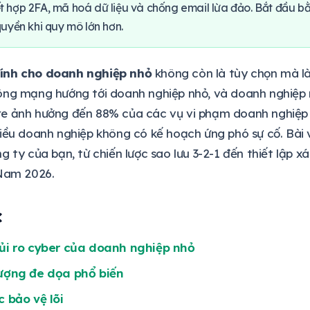
 hợp 2FA, mã hoá dữ liệu và chống email lừa đảo. Bắt đầu bằ
quyền khi quy mô lớn hơn.
ính cho doanh nghiệp nhỏ
không còn là tùy chọn mà l
ng mạng hướng tới doanh nghiệp nhỏ, và doanh nghiệp n
e ảnh hưởng đến 88% của các vụ vi phạm doanh nghiệp n
iều doanh nghiệp không có kế hoạch ứng phó sự cố. Bài
 ty của bạn, từ chiến lược sao lưu 3-2-1 đến thiết lập x
 Nam 2026.
c
ủi ro cyber của doanh nghiệp nhỏ
tượng đe dọa phổ biến
c bảo vệ lõi