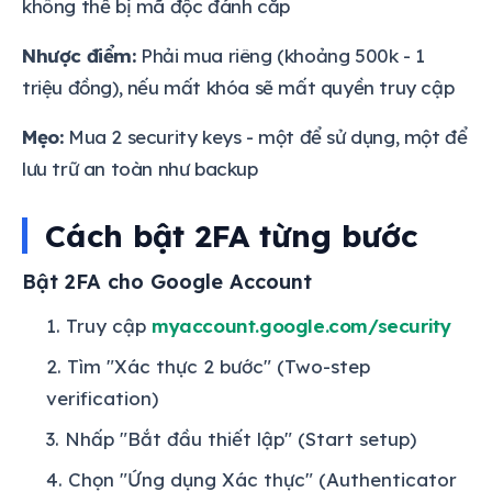
không thể bị mã độc đánh cắp
Nhược điểm:
Phải mua riêng (khoảng 500k - 1
triệu đồng), nếu mất khóa sẽ mất quyền truy cập
Mẹo:
Mua 2 security keys - một để sử dụng, một để
lưu trữ an toàn như backup
Cách bật 2FA từng bước
Bật 2FA cho Google Account
Truy cập
myaccount.google.com/security
Tìm "Xác thực 2 bước" (Two-step
verification)
Nhấp "Bắt đầu thiết lập" (Start setup)
Chọn "Ứng dụng Xác thực" (Authenticator