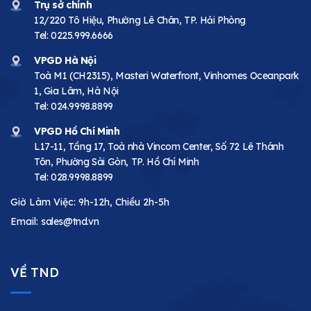
Trụ sở chính
12/220 Tô Hiệu, Phường Lê Chân, TP. Hải Phòng
Tel:
0225.999.6666
VPGD Hà Nội
Toà M1 (CH2315), Masteri Waterfront, Vinhomes Oceanpark
1, Gia Lâm, Hà Nội
Tel:
024.9998.8899
VPGD Hồ Chí Minh
L17-11, Tầng 17, Toà nhà Vincom Center, Số 72 Lê Thánh
Tôn, Phường Sài Gòn, TP. Hồ Chí Minh
Tel:
028.9998.8899
Giờ Làm Việc: 9h-12h, Chiều 2h-5h
Email:
sales@tnd.vn
VỀ TND