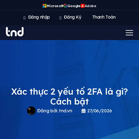
Microsoft
Google
Adobe
A
Đăng nhập
Đăng Ký
Thanh Toán
Xác thực 2 yếu tố 2FA là gì?
Cách bật
Đăng bởi:
tnd.vn
27/06/2026