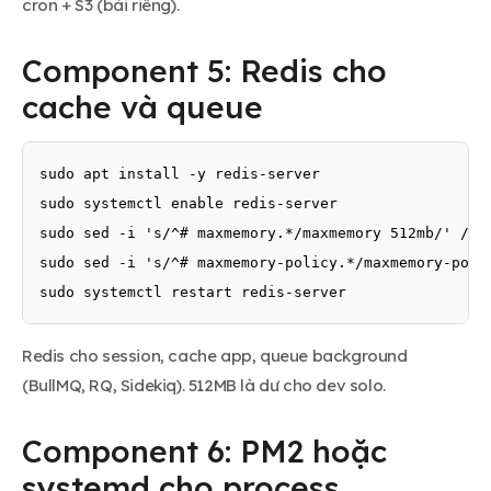
cron + S3 (bài riêng).
Component 5: Redis cho
cache và queue
sudo apt install -y redis-server

sudo systemctl enable redis-server

sudo sed -i 's/^# maxmemory.*/maxmemory 512mb/' /etc
sudo sed -i 's/^# maxmemory-policy.*/maxmemory-polic
sudo systemctl restart redis-server
Redis cho session, cache app, queue background
(BullMQ, RQ, Sidekiq). 512MB là dư cho dev solo.
Component 6: PM2 hoặc
systemd cho process