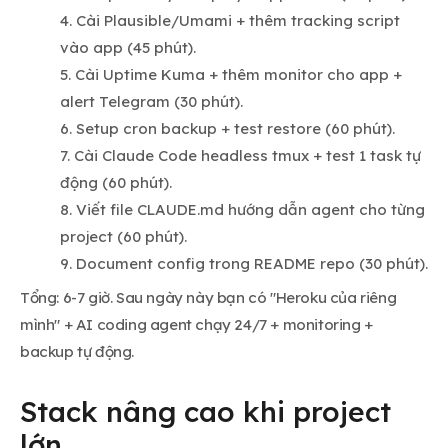
Cài Plausible/Umami + thêm tracking script
vào app (45 phút).
Cài Uptime Kuma + thêm monitor cho app +
alert Telegram (30 phút).
Setup cron backup + test restore (60 phút).
Cài Claude Code headless tmux + test 1 task tự
động (60 phút).
Viết file CLAUDE.md hướng dẫn agent cho từng
project (60 phút).
Document config trong README repo (30 phút).
Tổng: 6-7 giờ. Sau ngày này bạn có "Heroku của riêng
mình" + AI coding agent chạy 24/7 + monitoring +
backup tự động.
Stack nâng cao khi project
lớn