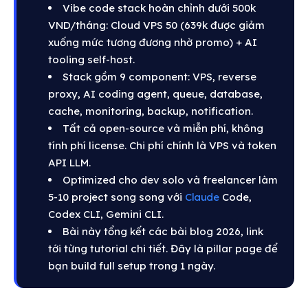
Vibe code stack hoàn chỉnh dưới 500k
VND/tháng: Cloud VPS 50 (639k được giảm
xuống mức tương đương nhờ promo) + AI
tooling self-host.
Stack gồm 9 component: VPS, reverse
proxy, AI coding agent, queue, database,
cache, monitoring, backup, notification.
Tất cả open-source và miễn phí, không
tính phí license. Chi phí chính là VPS và token
API LLM.
Optimized cho dev solo và freelancer làm
5-10 project song song với
Claude
Code,
Codex CLI, Gemini CLI.
Bài này tổng kết các bài blog 2026, link
tới từng tutorial chi tiết. Đây là pillar page để
bạn build full setup trong 1 ngày.