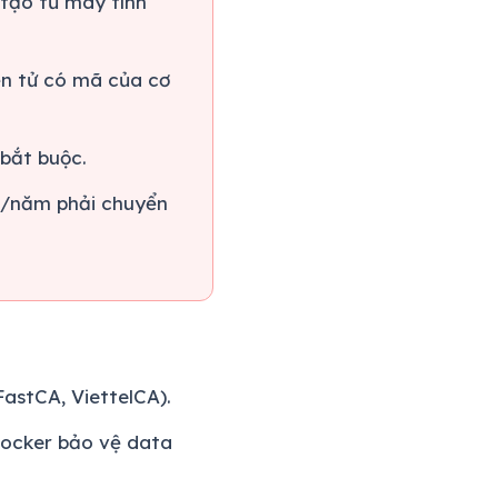
 tạo từ máy tính
n tử có mã của cơ
 bắt buộc.
ỷ/năm phải chuyển
astCA, ViettelCA).
ocker bảo vệ data