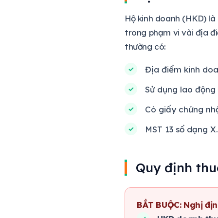
Hộ kinh doanh (HKD) là 
trong phạm vi vài địa đ
thường có:
Địa điểm kinh doa
Sử dụng lao động 
Có giấy chứng nh
MST 13 số dạng 
Quy định thu
BẮT BUỘC: Nghị địn