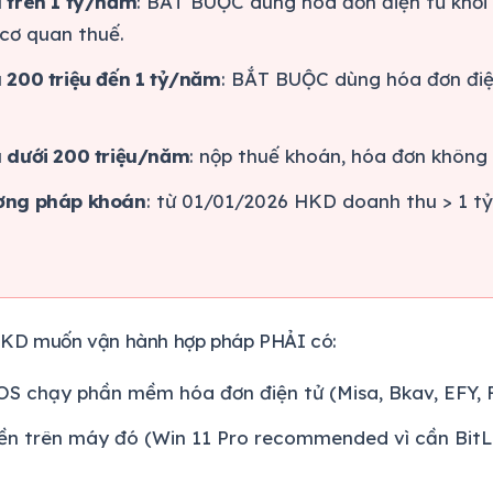
 trên 1 tỷ/năm
: BẮT BUỘC dùng hóa đơn điện tử khởi
 cơ quan thuế.
 200 triệu đến 1 tỷ/năm
: BẮT BUỘC dùng hóa đơn điệ
 dưới 200 triệu/năm
: nộp thuế khoán, hóa đơn không
ơng pháp khoán
: từ 01/01/2026 HKD doanh thu > 1 t
 HKD muốn vận hành hợp pháp PHẢI có:
S chạy phần mềm hóa đơn điện tử (Misa, Bkav, EFY, F
n trên máy đó (Win 11 Pro recommended vì cần BitL