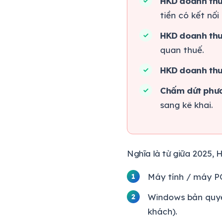
HKD doanh thu
tiền có kết nối
HKD doanh thu
quan thuế.
HKD doanh thu
Chấm dứt phư
sang kê khai.
Nghĩa là từ giữa 2025,
Máy tính / máy PO
Windows bản quyề
khách).