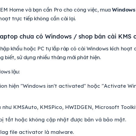
OEM Home và bạn cần Pro cho công việc, mua
Windows 
 hoạt trực tiếp không cần cài lại.
laptop chưa có Windows / shop bán cài KMS 
nhập khẩu hoặc PC tự lắp ráp có cài Windows kích hoạt 
 biết, sử dụng nhiều tháng mới phát hiện.
ows lậu:
tion hiện "Windows isn't activated" hoặc "Activate W
lạ như KMSAuto, KMSPico, HWIDGEN, Microsoft Toolkit
ị tắt hoặc không cập nhật được bản vá bảo mật.
flag file activator là malware.