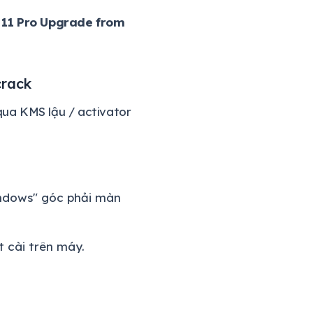
11 Pro Upgrade from
crack
qua KMS lậu / activator
indows" góc phải màn
 cài trên máy.