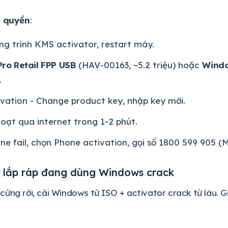
n quyền
:
g trình KMS activator, restart máy.
ro Retail FPP USB
(HAV-00163, ~5.2 triệu) hoặc
Windo
.
ivation - Change product key, nhập key mới.
oạt qua internet trong 1-2 phút.
ine fail, chọn Phone activation, gọi số 1800 599 905 (
ự lắp ráp đang dùng Windows crack
cứng rời, cài Windows từ ISO + activator crack từ lâu. G