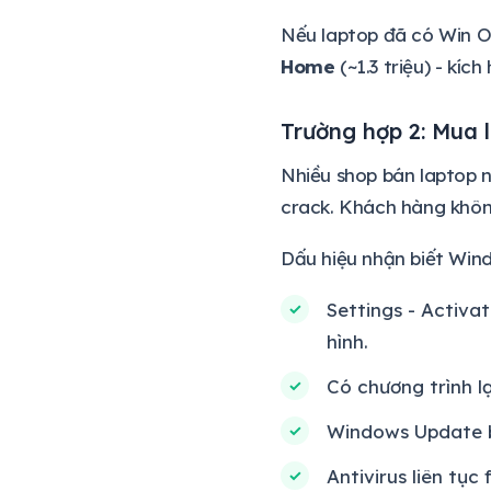
Nếu laptop đã có Win 
Home
(~1.3 triệu) - kích
Trường hợp 2: Mua 
Nhiều shop bán laptop 
crack. Khách hàng không
Dấu hiệu nhận biết Wind
Settings - Activa
hình.
Có chương trình 
Windows Update b
Antivirus liên tục 