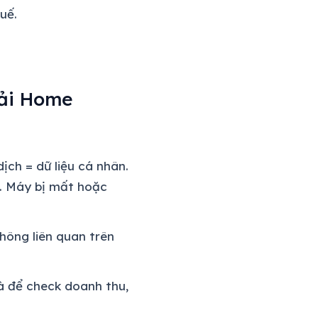
uế.
ải Home
ịch = dữ liệu cá nhân.
. Máy bị mất hoặc
hông liên quan trên
 để check doanh thu,