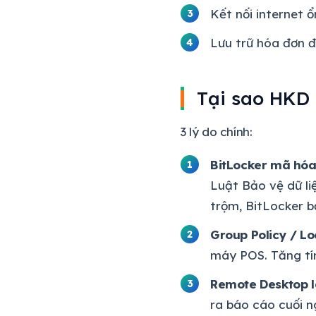
Kết nối internet ổ
Lưu trữ hóa đơn đ
Tại sao HKD
3 lý do chính:
BitLocker mã hóa
Luật Bảo vệ dữ l
trộm, BitLocker b
Group Policy / Lo
máy POS. Tăng tín
Remote Desktop 
ra báo cáo cuối 