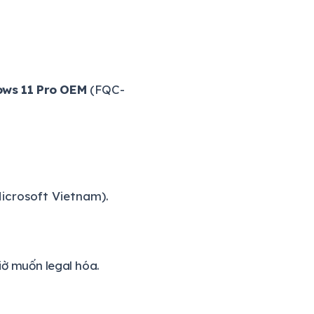
ws 11 Pro OEM
(FQC-
Microsoft Vietnam).
iờ muốn legal hóa.