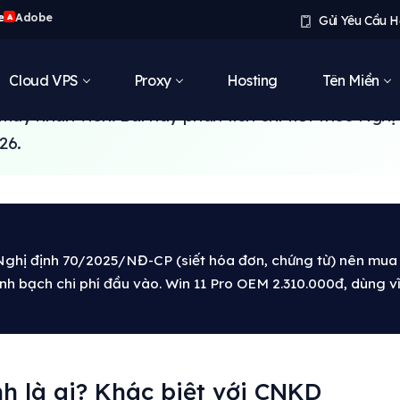
e
Adobe
A
Gửi Yêu Cầu H
inh doanh tại Việt Nam (cửa hàng tạp hóa, quán cà
Cloud VPS
Proxy
Hosting
Tên Miền
age, salon, văn phòng dịch vụ nhỏ) - cần Windows 
máy nhân viên. Bài này phân tích chi tiết theo Nghị
26.
ghị định 70/2025/NĐ-CP (siết hóa đơn, chứng từ) nên mu
h bạch chi phí đầu vào. Win 11 Pro OEM 2.310.000đ, dùng v
h là ai? Khác biệt với CNKD