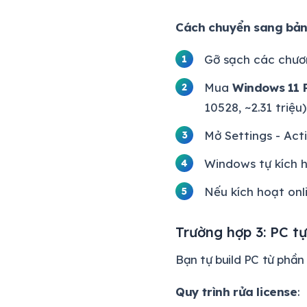
Cách chuyển sang bả
Gỡ sạch các chươn
Mua
Windows 11 P
10528, ~2.31 triệu)
Mở Settings - Act
Windows tự kích h
Nếu kích hoạt onl
Trường hợp 3: PC t
Bạn tự build PC từ phần 
Quy trình rửa license
: