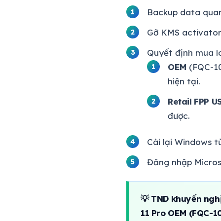
Backup data quan 
Gỡ KMS activator
Quyết định mua lo
OEM
(FQC-105
hiện tại.
Retail FPP U
được.
Cài lại Windows t
Đăng nhập Microsof
💡 TND khuyến nghị
11 Pro OEM (FQC-1