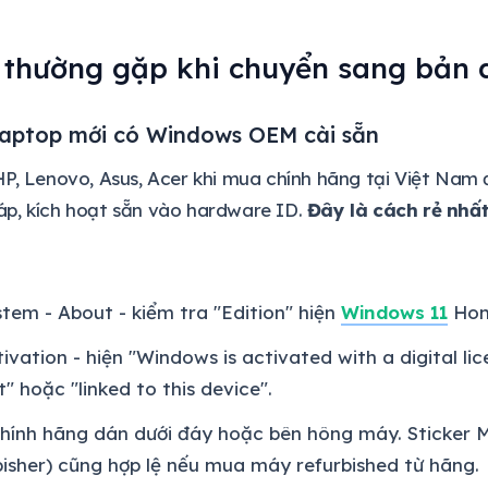
 thường gặp khi chuyển sang bản 
laptop mới có Windows OEM cài sẵn
 HP, Lenovo, Asus, Acer khi mua chính hãng tại Việt Na
áp, kích hoạt sẵn vào hardware ID.
Đây là cách rẻ nhấ
stem - About - kiểm tra "Edition" hiện
Windows 11
Hom
ivation - hiện "Windows is activated with a digital lic
 hoặc "linked to this device".
chính hãng dán dưới đáy hoặc bên hông máy. Sticker 
isher) cũng hợp lệ nếu mua máy refurbished từ hãng.