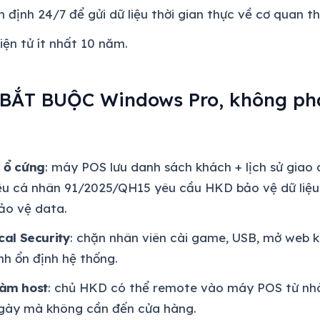
n định 24/7 để gửi dữ liệu thời gian thực về cơ quan th
iện tử ít nhất 10 năm.
 BẮT BUỘC Windows Pro, không ph
 ổ cứng
: máy POS lưu danh sách khách + lịch sử giao d
iệu cá nhân 91/2025/QH15 yêu cầu HKD bảo vệ dữ liệu
ảo vệ data.
cal Security
: chặn nhân viên cài game, USB, mở web k
h ổn định hệ thống.
làm host
: chủ HKD có thể remote vào máy POS từ nhà
ngày mà không cần đến cửa hàng.