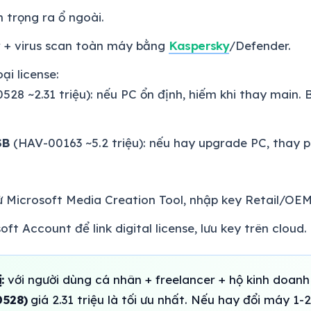
trọng ra ổ ngoài.
 + virus scan toàn máy bằng
Kaspersky
/Defender.
ại license:
28 ~2.31 triệu): nếu PC ổn định, hiếm khi thay main
SB
(HAV-00163 ~5.2 triệu): nếu hay upgrade PC, thay
ừ Microsoft Media Creation Tool, nhập key Retail/OEM
t Account để link digital license, lưu key trên cloud.
:
với người dùng cá nhân + freelancer + hộ kinh doan
0528)
giá 2.31 triệu là tối ưu nhất. Nếu hay đổi máy 1