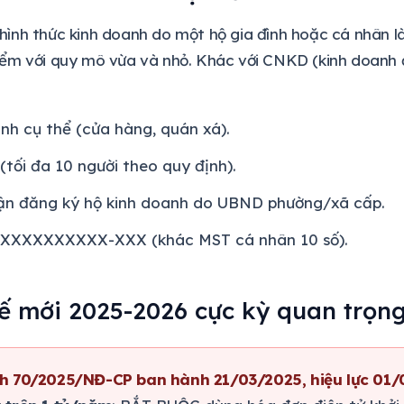
hình thức kinh doanh do một hộ gia đình hoặc cá nhân 
iểm với quy mô vừa và nhỏ. Khác với CNKD (kinh doanh đ
nh cụ thể (cửa hàng, quán xá).
(tối đa 10 người theo quy định).
ận đăng ký hộ kinh doanh do UBND phường/xã cấp.
X.XXXXXXXXXX-XXX (khác MST cá nhân 10 số).
ế mới 2025-2026 cực kỳ quan trọn
h 70/2025/NĐ-CP ban hành 21/03/2025, hiệu lực 01