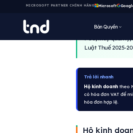
Microsoft
Googl
MICROSOFT PARTNER CHÍNH HÃNG
Bạn vận hành hộ k
Bản Quyền
tiệm cắt tóc, gar
POS, máy quản lý, 
Luật Thuế 2025-20
Trả lời nhanh
Hộ kinh doanh
theo N
có hóa đơn VAT để min
hóa đơn hợp lệ.
Hộ kinh doan