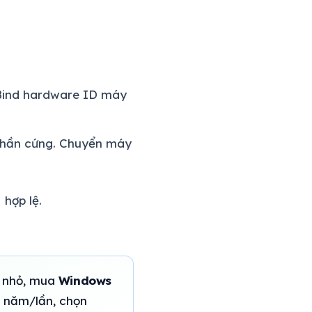
. Bind hardware ID máy
 phần cứng. Chuyển máy
 hợp lệ.
h nhỏ, mua
Windows
-2 năm/lần, chọn