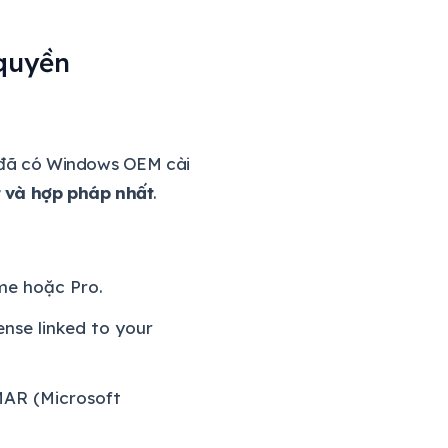
quyền
m đã có Windows OEM cài
t và hợp pháp nhất
.
e hoặc Pro.
ense linked to your
MAR (Microsoft