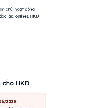
làm chủ, hoạt động
ộc lập, online), HKD
g cho HKD
/06/2025