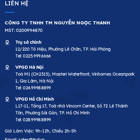
LIÊN HỆ
CÔNG TY TNHH TM NGUYỄN NGỌC THANH
MST: 0200994870
Trụ sở chính
12/220 Tô Hiệu, Phường Lê Chân, TP. Hải Phòng
Tel:
0225.999.6666
VPGD Hà Nội
Toà M1 (CH2315), Masteri Waterfront, Vinhomes Oceanpark
1, Gia Lâm, Hà Nội
Tel:
024.9998.8899
VPGD Hồ Chí Minh
L17-11, Tầng 17, Toà nhà Vincom Center, Số 72 Lê Thánh
Tôn, Phường Sài Gòn, TP. Hồ Chí Minh
Tel:
028.9998.8899
Giờ Làm Việc: 9h-12h, Chiều 2h-5h
Email:
sales@tnd.vn