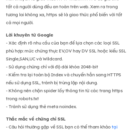
tất cả người dùng đều an toàn trên web. Xem ra trong
tương lai không xa, https sẽ là giao thức phổ biến với tất
cả mọi người.
Lời khuyên từ Google
- Xác định rõ nhu cầu của bạn để lựa chọn các loại SSL
phù hợp: mức chứng thực EV,OV hay DV SSL hoặc kiểu SSL
Single,SAN,UC và Wildcard.
- Sử dụng chứng chỉ với độ dài khóa 2048-bit
- Kiểm tra lại toàn bộ Index và chuyển hẳn sang HTTPS
nếu sử dụng SSL, tránh bị trùng lặp nội dung.
- Không nên chặn spider lấy thông tin từ các trang https
trong robots.txt
- Tránh sử dụng thẻ meta noindex.
Thắc mắc về chứng chỉ SSL
- Câu hỏi thường gặp về SSL bạn có thể tham khảo
tại