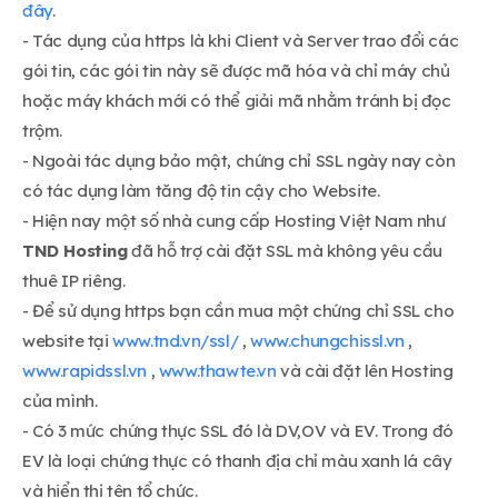
đây
.
- Tác dụng của https là khi Client và Server trao đổi các
gói tin, các gói tin này sẽ được mã hóa và chỉ máy chủ
hoặc máy khách mới có thể giải mã nhằm tránh bị đọc
trộm.
- Ngoài tác dụng bảo mật, chứng chỉ SSL ngày nay còn
có tác dụng làm tăng độ tin cậy cho Website.
- Hiện nay một số nhà cung cấp Hosting Việt Nam như
TND Hosting
đã hỗ trợ cài đặt SSL mà không yêu cầu
thuê IP riêng.
- Để sử dụng https bạn cần mua một chứng chỉ SSL cho
website tại
www.tnd.vn/ssl/
,
www.chungchissl.vn
,
www.rapidssl.vn
,
www.thawte.vn
và cài đặt lên Hosting
của mình.
- Có 3 mức chứng thực SSL đó là DV,OV và EV. Trong đó
EV là loại chứng thực có thanh địa chỉ màu xanh lá cây
và hiển thị tên tổ chức.