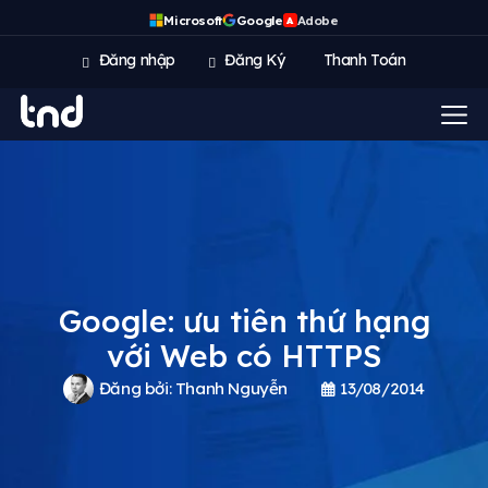
Microsoft
Google
Adobe
A
Đăng nhập
Đăng Ký
Thanh Toán
Google: ưu tiên thứ hạng
với Web có HTTPS
Đăng bởi:
Thanh Nguyễn
13/08/2014