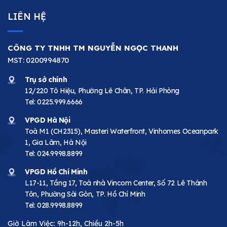
LIÊN HỆ
CÔNG TY TNHH TM NGUYỄN NGỌC THANH
MST: 0200994870
Trụ sở chính
12/220 Tô Hiệu, Phường Lê Chân, TP. Hải Phòng
Tel:
0225.999.6666
VPGD Hà Nội
Toà M1 (CH2315), Masteri Waterfront, Vinhomes Oceanpark
1, Gia Lâm, Hà Nội
Tel:
024.9998.8899
VPGD Hồ Chí Minh
L17-11, Tầng 17, Toà nhà Vincom Center, Số 72 Lê Thánh
Tôn, Phường Sài Gòn, TP. Hồ Chí Minh
Tel:
028.9998.8899
Giờ Làm Việc: 9h-12h, Chiều 2h-5h