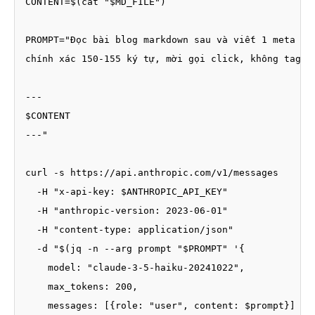
CONTENT=$(cat "$MD_FILE")

PROMPT="Đọc bài blog markdown sau và viết 1 meta des
chính xác 150-155 ký tự, mời gọi click, không tag, t
---

$CONTENT

---"

curl -s https://api.anthropic.com/v1/messages 

  -H "x-api-key: $ANTHROPIC_API_KEY" 

  -H "anthropic-version: 2023-06-01" 

  -H "content-type: application/json" 

  -d "$(jq -n --arg prompt "$PROMPT" '{

    model: "claude-3-5-haiku-20241022",

    max_tokens: 200,

    messages: [{role: "user", content: $prompt}]
