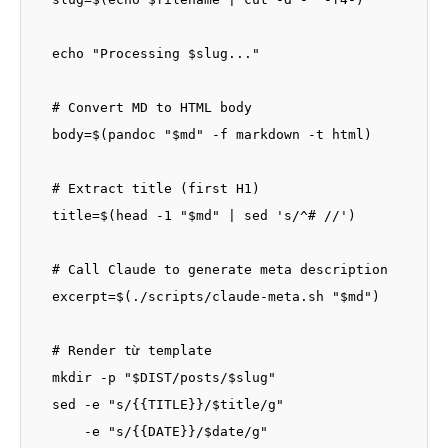
  echo "Processing $slug..."

  # Convert MD to HTML body

  body=$(pandoc "$md" -f markdown -t html)

  # Extract title (first H1)

  title=$(head -1 "$md" | sed 's/^# //')

  # Call Claude to generate meta description

  excerpt=$(./scripts/claude-meta.sh "$md")

  # Render từ template

  mkdir -p "$DIST/posts/$slug"

  sed -e "s/{{TITLE}}/$title/g" 

      -e "s/{{DATE}}/$date/g" 
