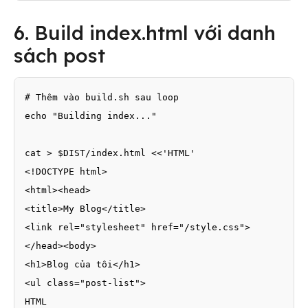
6. Build index.html với danh
sách post
# Thêm vào build.sh sau loop

echo "Building index..."

cat > $DIST/index.html <<'HTML'

<!DOCTYPE html>

<html><head>

<title>My Blog</title>

<link rel="stylesheet" href="/style.css">

</head><body>

<h1>Blog của tôi</h1>

<ul class="post-list">

HTML
