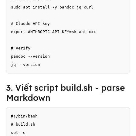
sudo apt install -y pandoc jq curl

# Claude API key

export ANTHROPIC_API_KEY=sk-ant-xxx

# Verify

pandoc --version

jq --version
3. Viết script build.sh - parse
Markdown
#!/bin/bash

# build.sh

set -e
