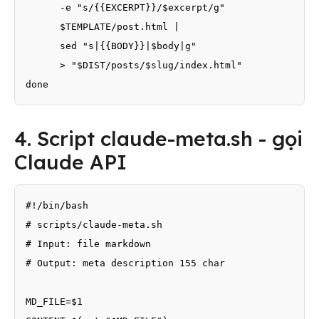
      -e "s/{{EXCERPT}}/$excerpt/g" 

      $TEMPLATE/post.html | 

      sed "s|{{BODY}}|$body|g" 

      > "$DIST/posts/$slug/index.html"

done
4. Script claude-meta.sh - gọi
Claude API
#!/bin/bash

# scripts/claude-meta.sh

# Input: file markdown

# Output: meta description 155 char

MD_FILE=$1
