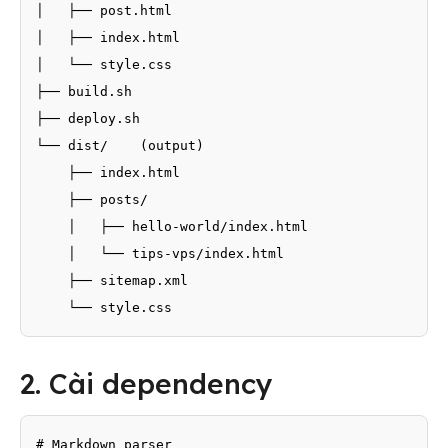
│   ├── post.html

│   ├── index.html

│   └── style.css

├── build.sh

├── deploy.sh

└── dist/    (output)

    ├── index.html

    ├── posts/

    │   ├── hello-world/index.html

    │   └── tips-vps/index.html

    ├── sitemap.xml

    └── style.css
2. Cài dependency
# Markdown parser
