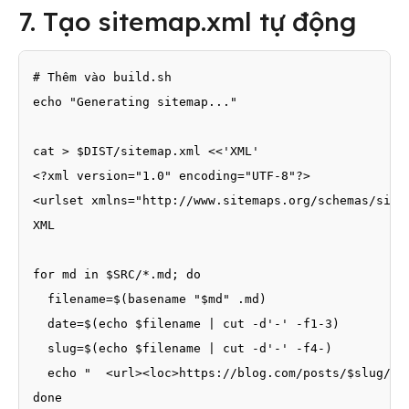
7. Tạo sitemap.xml tự động
# Thêm vào build.sh

echo "Generating sitemap..."

cat > $DIST/sitemap.xml <<'XML'

<?xml version="1.0" encoding="UTF-8"?>

<urlset xmlns="http://www.sitemaps.org/schemas/sitem
XML

for md in $SRC/*.md; do

  filename=$(basename "$md" .md)

  date=$(echo $filename | cut -d'-' -f1-3)

  slug=$(echo $filename | cut -d'-' -f4-)

  echo "  <url><loc>https://blog.com/posts/$slug/</
done
