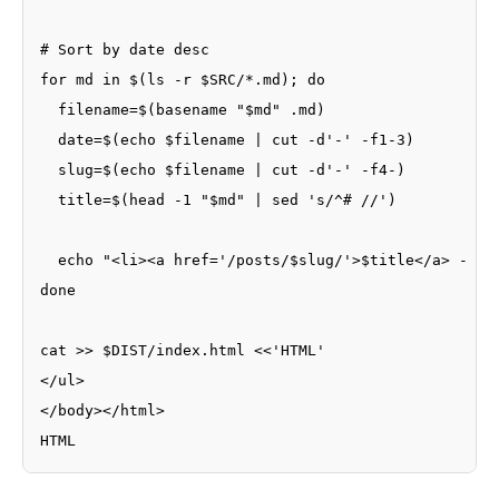
# Sort by date desc

for md in $(ls -r $SRC/*.md); do

  filename=$(basename "$md" .md)

  date=$(echo $filename | cut -d'-' -f1-3)

  slug=$(echo $filename | cut -d'-' -f4-)

  title=$(head -1 "$md" | sed 's/^# //')

  echo "<li><a href='/posts/$slug/'>$title</a> - <ti
done

cat >> $DIST/index.html <<'HTML'

</ul>

</body></html>

HTML