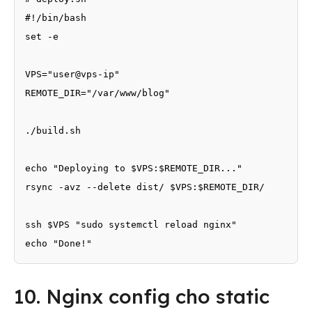
#!/bin/bash

set -e

VPS="user@vps-ip"

REMOTE_DIR="/var/www/blog"

./build.sh

echo "Deploying to $VPS:$REMOTE_DIR..."

rsync -avz --delete dist/ $VPS:$REMOTE_DIR/

ssh $VPS "sudo systemctl reload nginx"

echo "Done!"
10. Nginx config cho static