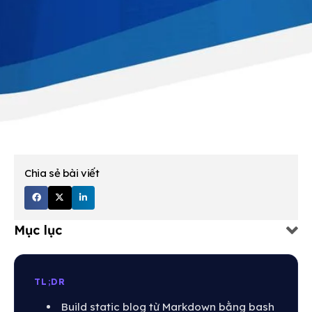
Chia sẻ bài viết
Mục lục
TL;DR
Build static blog từ Markdown bằng bash