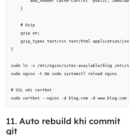
        add_header Cache-Control "public, immutable"
    }

    # Gzip

    gzip on;

    gzip_types text/css text/html application/json;

}

sudo ln -s /etc/nginx/sites-available/blog /etc/ngin
sudo nginx -t && sudo systemctl reload nginx

# SSL với certbot

sudo certbot --nginx -d blog.com -d www.blog.com
11. Auto rebuild khi commit
git