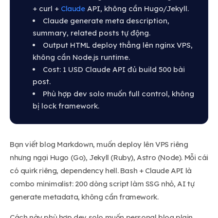
+ curl +
Claude
API, không cần Hugo/Jekyll.
Claude generate meta description,
summary, related posts tự động.
Output HTML deploy thẳng lên nginx VPS,
không cần Node.js runtime.
Cost: 1 USD Claude API đủ build 500 bài
post.
Phù hợp dev solo muốn full control, không
bị lock framework.
Bạn viết blog Markdown, muốn deploy lên VPS riêng
nhưng ngại Hugo (Go), Jekyll (Ruby), Astro (Node). Mỗi cái
có quirk riêng, dependency hell. Bash + Claude API là
combo minimalist: 200 dòng script làm SSG nhỏ, AI tự
generate metadata, không cần framework.
Cách này phù hợp dev solo muốn personal blog plain