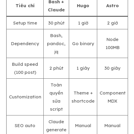
Bash +
Tiêu chí
Hugo
Astro
Claude
Setup time
30 phút
1 giờ
2 giờ
Bash,
Node
Dependency
pandoc,
Go binary
100MB
jq
Build speed
2 phút
1 giây
30 giây
(100 post)
Toàn
quyền
Theme +
Component
Customization
sửa
shortcode
MDX
script
Claude
SEO auto
Manual
Manual
generate