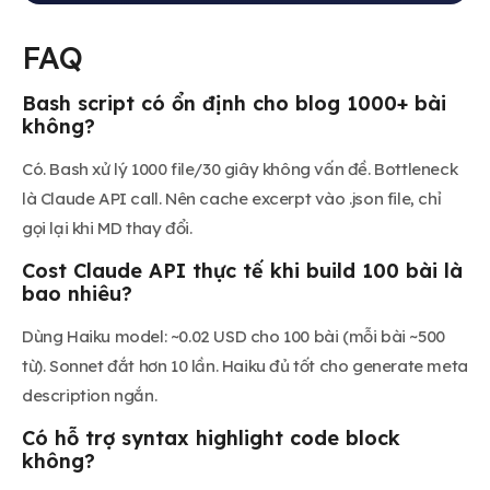
FAQ
Bash script có ổn định cho blog 1000+ bài
không?
Có. Bash xử lý 1000 file/30 giây không vấn đề. Bottleneck
là Claude API call. Nên cache excerpt vào .json file, chỉ
gọi lại khi MD thay đổi.
Cost Claude API thực tế khi build 100 bài là
bao nhiêu?
Dùng Haiku model: ~0.02 USD cho 100 bài (mỗi bài ~500
từ). Sonnet đắt hơn 10 lần. Haiku đủ tốt cho generate meta
description ngắn.
Có hỗ trợ syntax highlight code block
không?