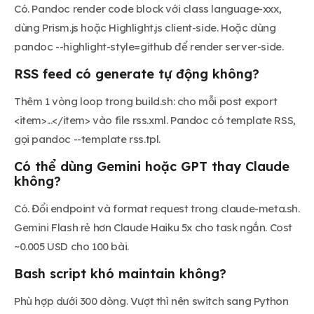
Có. Pandoc render code block với class language-xxx,
dùng Prism.js hoặc Highlight.js client-side. Hoặc dùng
pandoc --highlight-style=github để render server-side.
RSS feed có generate tự động không?
Thêm 1 vòng loop trong build.sh: cho mỗi post export
<item>...</item> vào file rss.xml. Pandoc có template RSS,
gọi pandoc --template rss.tpl.
Có thể dùng Gemini hoặc GPT thay Claude
không?
Có. Đổi endpoint và format request trong claude-meta.sh.
Gemini Flash rẻ hơn Claude Haiku 5x cho task ngắn. Cost
~0.005 USD cho 100 bài.
Bash script khó maintain không?
Phù hợp dưới 300 dòng. Vượt thì nên switch sang Python