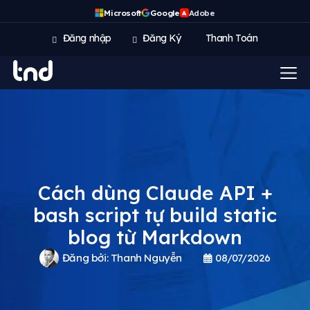
Microsoft
Google
Adobe
A
Đăng nhập
Đăng Ký
Thanh Toán
Cách dùng Claude API +
bash script tự build static
blog từ Markdown
Đăng bởi:
Thanh Nguyễn
08/07/2026