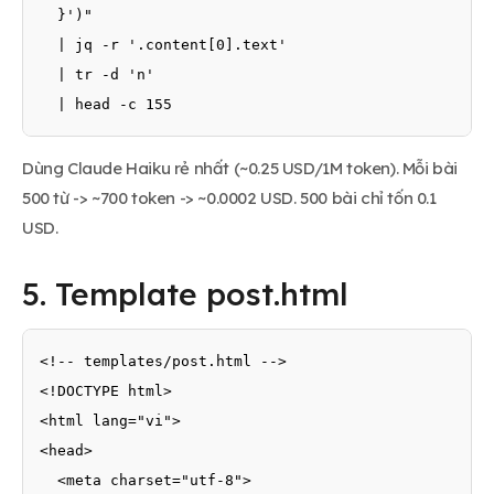
  }')" 

  | jq -r '.content[0].text' 

  | tr -d 'n' 

  | head -c 155
Dùng Claude Haiku rẻ nhất (~0.25 USD/1M token). Mỗi bài
500 từ -> ~700 token -> ~0.0002 USD. 500 bài chỉ tốn 0.1
USD.
5. Template post.html
<!-- templates/post.html -->

<!DOCTYPE html>

<html lang="vi">

<head>

  <meta charset="utf-8">
