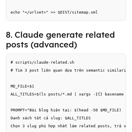
echo "</urlset>" >> $DIST/sitemap.xml
8. Claude generate related
posts (advanced)
# scripts/claude-related.sh

# Tìm 3 post liên quan dựa trên semantic similarity

MD_FILE=$1

ALL_TITLES=$(ls posts/*.md | xargs -I{} basename {} 
PROMPT="Bài blog hiện tại: $(head -50 $MD_FILE)

Danh sách tất cả slug: $ALL_TITLES

Chọn 3 slug phù hợp nhất làm related posts, trả về J