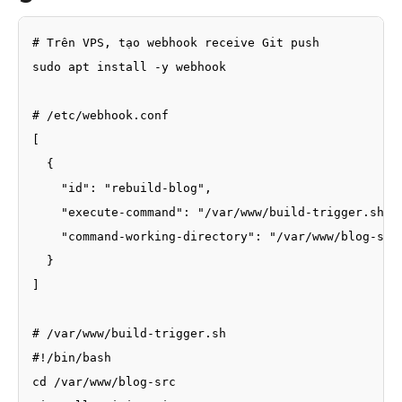
# Trên VPS, tạo webhook receive Git push

sudo apt install -y webhook

# /etc/webhook.conf

[

  {

    "id": "rebuild-blog",

    "execute-command": "/var/www/build-trigger.sh",

    "command-working-directory": "/var/www/blog-src"
  }

]

# /var/www/build-trigger.sh

#!/bin/bash

cd /var/www/blog-src
