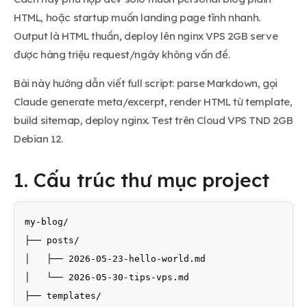
HTML, hoặc startup muốn landing page tĩnh nhanh.
Output là HTML thuần, deploy lên nginx VPS 2GB serve
được hàng triệu request/ngày không vấn đề.
Bài này hướng dẫn viết full script: parse Markdown, gọi
Claude generate meta/excerpt, render HTML từ template,
build sitemap, deploy nginx. Test trên Cloud VPS TND 2GB
Debian 12.
1. Cấu trúc thư mục project
my-blog/

├── posts/

│   ├── 2026-05-23-hello-world.md

│   └── 2026-05-30-tips-vps.md

├── templates/
