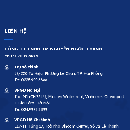
LIÊN HỆ
CÔNG TY TNHH TM NGUYỄN NGỌC THANH
MST: 0200994870
Trụ sở chính
12/220 Tô Hiệu, Phường Lê Chân, TP. Hải Phòng
Tel:
0225.999.6666
VPGD Hà Nội
Toà M1 (CH2315), Masteri Waterfront, Vinhomes Oceanpark
1, Gia Lâm, Hà Nội
Tel:
024.9998.8899
VPGD Hồ Chí Minh
L17-11, Tầng 17, Toà nhà Vincom Center, Số 72 Lê Thánh