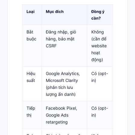
Loại
Mục đích
Đồng ý
cần?
Bắt
Đăng nhập, giỏ
Không
buộc
hàng, bảo mật
(cần để
CSRF
website
hoạt
động)
Hiệu
Google Analytics,
Có (opt-
suất
Microsoft Clarity
in)
(phân tích lưu
lượng ẩn danh)
Tiếp
Facebook Pixel,
Có (opt-
thị
Google Ads
in)
retargeting