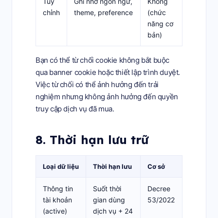
Tuỳ
Ghi nhớ ngôn ngữ,
Không
chỉnh
theme, preference
(chức
năng cơ
bản)
Bạn có thể từ chối cookie không bắt buộc
qua banner cookie hoặc thiết lập trình duyệt.
Việc từ chối có thể ảnh hưởng đến trải
nghiệm nhưng không ảnh hưởng đến quyền
truy cập dịch vụ đã mua.
8. Thời hạn lưu trữ
Loại dữ liệu
Thời hạn lưu
Cơ sở
Thông tin
Suốt thời
Decree
tài khoản
gian dùng
53/2022
(active)
dịch vụ + 24