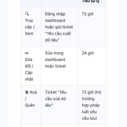
TND xử lý
🔍
Đăng nhập
72 giờ
Truy
dashboard
cập /
hoặc gửi ticket
Xem
"Yêu cầu xuất
dữ liệu"
✏️
Sửa trong
24 giờ
Sửa
dashboard
đổi /
hoặc ticket
Cập
nhật
🗑️ Xoá
Ticket "Yêu
72 giờ (trừ
/
cầu xoá dữ
trường
Quên
liệu"
hợp pháp
luật yêu
cầu lưu)