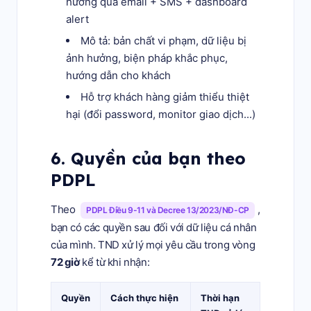
hưởng qua email + SMS + dashboard
alert
Mô tả: bản chất vi phạm, dữ liệu bị
ảnh hưởng, biện pháp khắc phục,
hướng dẫn cho khách
Hỗ trợ khách hàng giảm thiểu thiệt
hại (đổi password, monitor giao dịch...)
6. Quyền của bạn theo
PDPL
Theo
,
PDPL Điều 9-11 và Decree 13/2023/NĐ-CP
bạn có các quyền sau đối với dữ liệu cá nhân
của mình. TND xử lý mọi yêu cầu trong vòng
72 giờ
kể từ khi nhận:
Quyền
Cách thực hiện
Thời hạn