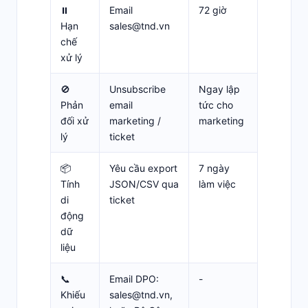
⏸️
Email
72 giờ
Hạn
sales@tnd.vn
chế
xử lý
🚫
Unsubscribe
Ngay lập
Phản
email
tức cho
đối xử
marketing /
marketing
lý
ticket
📦
Yêu cầu export
7 ngày
Tính
JSON/CSV qua
làm việc
di
ticket
động
dữ
liệu
📞
Email DPO:
-
Khiếu
sales@tnd.vn
,