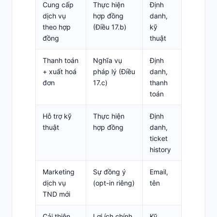
Cung cấp
Thực hiện
Định
dịch vụ
hợp đồng
danh,
theo hợp
(Điều 17.b)
kỹ
đồng
thuật
Thanh toán
Nghĩa vụ
Định
+ xuất hoá
pháp lý (Điều
danh,
đơn
17.c)
thanh
toán
Hỗ trợ kỹ
Thực hiện
Định
thuật
hợp đồng
danh,
ticket
history
Marketing
Sự đồng ý
Email,
dịch vụ
(opt-in riêng)
tên
TND mới
Cải thiện
Lợi ích chính
Kỹ