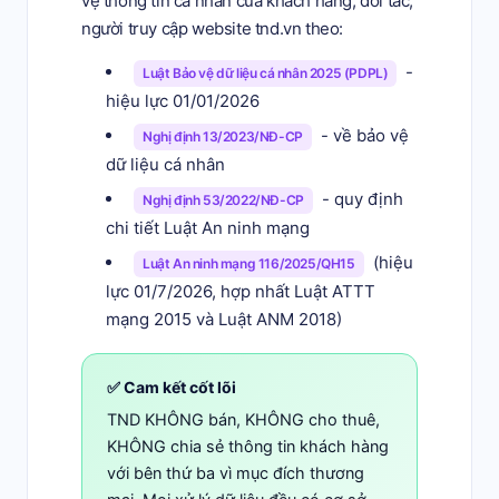
vệ thông tin cá nhân của khách hàng, đối tác,
người truy cập website tnd.vn theo:
-
Luật Bảo vệ dữ liệu cá nhân 2025 (PDPL)
hiệu lực 01/01/2026
- về bảo vệ
Nghị định 13/2023/NĐ-CP
dữ liệu cá nhân
- quy định
Nghị định 53/2022/NĐ-CP
chi tiết Luật An ninh mạng
(hiệu
Luật An ninh mạng 116/2025/QH15
lực 01/7/2026, hợp nhất Luật ATTT
mạng 2015 và Luật ANM 2018)
✅ Cam kết cốt lõi
TND KHÔNG bán, KHÔNG cho thuê,
KHÔNG chia sẻ thông tin khách hàng
với bên thứ ba vì mục đích thương