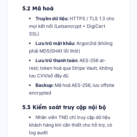
5.2 Mã hoá
Truyền dữ liệu:
HTTPS / TLS 1.3 cho
mọi kết nối (Letsencrypt + DigiCert
SSL)
Lưu trữ mật khẩu:
Argon2id (không
phải MD5/SHA1 lỗi thời)
Lưu trữ thanh toán:
AES-256 at-
rest; token hoá qua Stripe Vault, không
lưu CVV/số đầy đủ
Backup:
Mã hoá AES-256, lưu offsite
encrypted
5.3 Kiểm soát truy cập nội bộ
Nhân viên TND chỉ truy cập dữ liệu
khách hàng khi cần thiết cho hỗ trợ, có
log audit