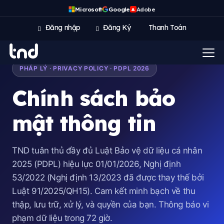
Microsoft
Google
Adobe
A
Đăng nhập
Đăng Ký
Thanh Toán
PHÁP LÝ · PRIVACY POLICY · PDPL 2026
Chính sách bảo
mật thông tin
TND tuân thủ đầy đủ Luật Bảo vệ dữ liệu cá nhân
2025 (PDPL) hiệu lực 01/01/2026, Nghị định
53/2022 (Nghị định 13/2023 đã được thay thế bởi
Luật 91/2025/QH15). Cam kết minh bạch về thu
thập, lưu trữ, xử lý, và quyền của bạn. Thông báo vi
phạm dữ liệu trong 72 giờ.