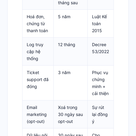
tháng sau
Hoá đơn,
5 năm
Luật Kế
chứng từ
toán
thanh toán
2015
Log truy
12 tháng
Decree
cập hệ
53/2022
thống
Ticket
3 năm
Phục vụ
support đã
chứng
đóng
minh +
cải thiện
Email
Xoá trong
Sự rút
marketing
30 ngày sau
lại đồng
(opt-out)
opt-out
ý
Dữ liệu nội
30 ngày sau
Cho