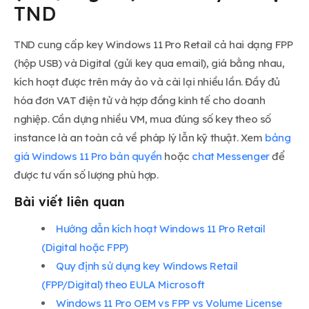
TND
TND cung cấp key Windows 11 Pro Retail cả hai dạng FPP
(hộp USB) và Digital (gửi key qua email), giá bằng nhau,
kích hoạt được trên máy ảo và cài lại nhiều lần. Đầy đủ
hóa đơn VAT điện tử và hợp đồng kinh tế cho doanh
nghiệp. Cần dựng nhiều VM, mua đúng số key theo số
instance là an toàn cả về pháp lý lẫn kỹ thuật. Xem
bảng
giá Windows 11 Pro bản quyền
hoặc
chat Messenger
để
được tư vấn số lượng phù hợp.
Bài viết liên quan
Hướng dẫn kích hoạt Windows 11 Pro Retail
(Digital hoặc FPP)
Quy định sử dụng key Windows Retail
(FPP/Digital) theo EULA Microsoft
Windows 11 Pro OEM vs FPP vs Volume License