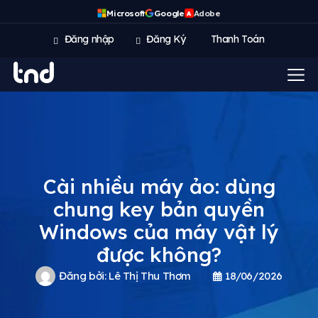
Microsoft
Google
Adobe
A
Đăng nhập
Đăng Ký
Thanh Toán
Cài nhiều máy ảo: dùng
chung key bản quyền
Windows của máy vật lý
được không?
Đăng bởi:
Lê Thị Thu Thơm
18/06/2026