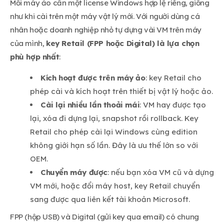
Mỗi máy ảo cần một license Windows hợp lệ riêng, giống
như khi cài trên một máy vật lý mới. Với người dùng cá
nhân hoặc doanh nghiệp nhỏ tự dựng vài VM trên máy
của mình,
key Retail (FPP hoặc Digital) là lựa chọn
phù hợp nhất
:
Kích hoạt được trên máy ảo
: key Retail cho
phép cài và kích hoạt trên thiết bị vật lý hoặc ảo.
Cài lại nhiều lần thoải mái
: VM hay được tạo
lại, xóa đi dựng lại, snapshot rồi rollback. Key
Retail cho phép cài lại Windows cùng edition
không giới hạn số lần. Đây là ưu thế lớn so với
OEM.
Chuyển máy được
: nếu bạn xóa VM cũ và dựng
VM mới, hoặc đổi máy host, key Retail chuyển
sang được qua liên kết tài khoản Microsoft.
FPP (hộp USB) và Digital (gửi key qua email) có chung