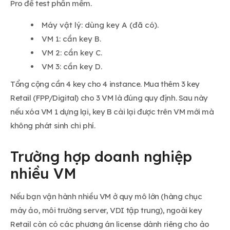
Pro để test phần mềm.
Máy vật lý: dùng key A (đã có).
VM 1: cần key B.
VM 2: cần key C.
VM 3: cần key D.
Tổng cộng cần 4 key cho 4 instance. Mua thêm 3 key
Retail (FPP/Digital) cho 3 VM là đúng quy định. Sau này
nếu xóa VM 1 dựng lại, key B cài lại được trên VM mới mà
không phát sinh chi phí.
Trường hợp doanh nghiệp
nhiều VM
Nếu bạn vận hành nhiều VM ở quy mô lớn (hàng chục
máy ảo, môi trường server, VDI tập trung), ngoài key
Retail còn có các phương án license dành riêng cho ảo