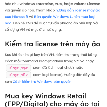
hóa như Windows Enterprise, VDA, hoặc Volume License
với quyền ảo hóa. Tham khảo
hướng dẫn license máy ảo
của Microsoft
và
Bản quyền Windows 11 nên mua loại
nào
. Liên hệ TND để được tư vấn phương án phù hợp với
số lượng VM và mục đích sử dụng.
Kiểm tra license trên máy ảo
Sau khi kích hoạt key trên VM, kiểm tra trạng thái bằng
cách mở Command Prompt admin trong VM và chạy
(xem đã kích hoạt chưa) hoặc
slmgr /xpr
(xem loại license). Hướng dẫn đầy đủ
slmgr /dlv
xem
Cách kiểm tra Windows bản quyền
.
Mua key Windows Retail
(FPP/Digital) cho máy ảo tại