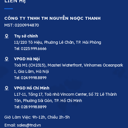
LIÊN HỆ
CÔNG TY TNHH TM NGUYỄN NGỌC THANH
MST: 0200994870
Trụ sở chính
12/220 Tô Hiệu, Phường Lê Chân, TP. Hải Phòng
Tel:
0225.999.6666
VPGD Hà Nội
Toà M1 (CH2315), Masteri Waterfront, Vinhomes Oceanpark
1, Gia Lâm, Hà Nội
Tel:
024.9998.8899
VPGD Hồ Chí Minh
L17-11, Tầng 17, Toà nhà Vincom Center, Số 72 Lê Thánh
Tôn, Phường Sài Gòn, TP. Hồ Chí Minh
Tel:
028.9998.8899
Giờ Làm Việc: 9h-12h, Chiều 2h-5h
Email:
sales@tnd.vn