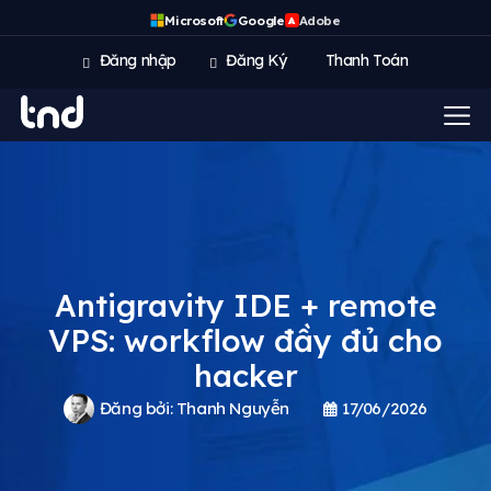
Microsoft
Google
Adobe
A
Đăng nhập
Đăng Ký
Thanh Toán
Antigravity IDE + remote
VPS: workflow đầy đủ cho
hacker
Đăng bởi:
Thanh Nguyễn
17/06/2026