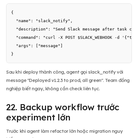
{

  "name": "slack_notify",

  "description": "Send Slack message after task comp
  "command": "curl -X POST $SLACK_WEBHOOK -d '{"text
  "args": ["message"]

}
Sau khi deploy thành công, agent gọi slack_notify với
message "Deployed v1.2.3 to prod, all green". Team đồng
nghiệp biết ngay, không cần check liên tục.
22. Backup workflow trước
experiment lớn
Trước khi agent làm refactor lớn hoặc migration nguy