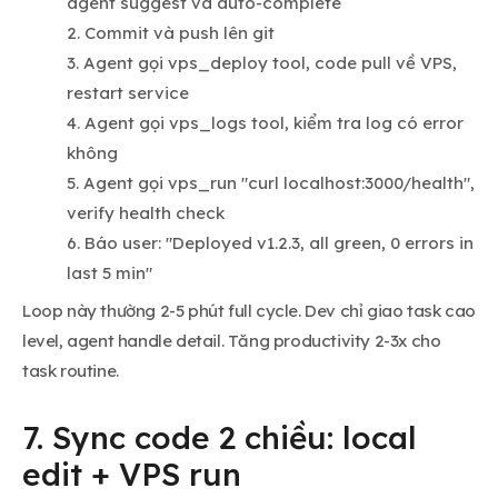
agent suggest và auto-complete
Commit và push lên git
Agent gọi vps_deploy tool, code pull về VPS,
restart service
Agent gọi vps_logs tool, kiểm tra log có error
không
Agent gọi vps_run "curl localhost:3000/health",
verify health check
Báo user: "Deployed v1.2.3, all green, 0 errors in
last 5 min"
Loop này thường 2-5 phút full cycle. Dev chỉ giao task cao
level, agent handle detail. Tăng productivity 2-3x cho
task routine.
7. Sync code 2 chiều: local
edit + VPS run