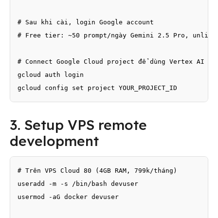
# Sau khi cài, login Google account

# Free tier: ~50 prompt/ngày Gemini 2.5 Pro, unlimit
# Connect Google Cloud project để dùng Vertex AI (ch
gcloud auth login

gcloud config set project YOUR_PROJECT_ID
3. Setup VPS remote
development
# Trên VPS Cloud 80 (4GB RAM, 799k/tháng)

useradd -m -s /bin/bash devuser

usermod -aG docker devuser
