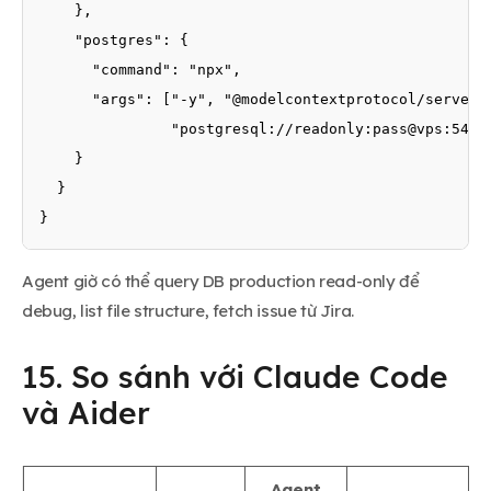
    },

    "postgres": {

      "command": "npx",

      "args": ["-y", "@modelcontextprotocol/server-p
               "postgresql://readonly:pass@vps:5432/
    }

  }

}
Agent giờ có thể query DB production read-only để
debug, list file structure, fetch issue từ Jira.
15. So sánh với Claude Code
và Aider
Agent