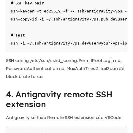
# SSH key pair

ssh-keygen -t ed25519 -f ~/.ssh/antigravity-vps -N "
ssh-copy-id -i ~/.ssh/antigravity-vps.pub devuser@yo
# Test

ssh -i ~/.ssh/antigravity-vps devuser@your-vps-ip
SSH config /etc/ssh/sshd_config: PermitRootLogin no,
PasswordAuthentication no, MaxAuthTries 3. fail2ban để
block brute force.
4. Antigravity remote SSH
extension
Antigravity kế thừa Remote SSH extension của VSCode: