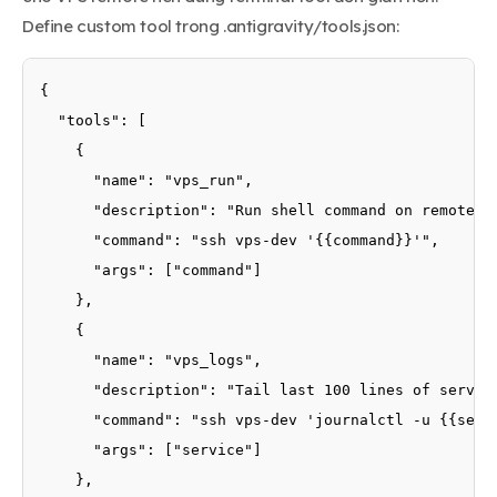
Define custom tool trong .antigravity/tools.json:
{

  "tools": [

    {

      "name": "vps_run",

      "description": "Run shell command on remote VP
      "command": "ssh vps-dev '{{command}}'",

      "args": ["command"]

    },

    {

      "name": "vps_logs",

      "description": "Tail last 100 lines of service
      "command": "ssh vps-dev 'journalctl -u {{servi
      "args": ["service"]

    },
