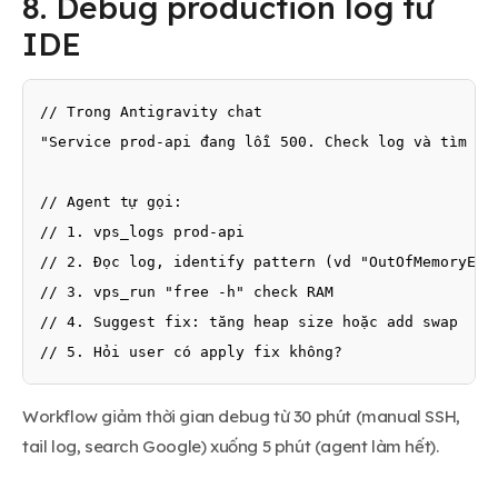
8. Debug production log từ
IDE
// Trong Antigravity chat

"Service prod-api đang lỗi 500. Check log và tìm ngu
// Agent tự gọi:

// 1. vps_logs prod-api

// 2. Đọc log, identify pattern (vd "OutOfMemoryErro
// 3. vps_run "free -h" check RAM

// 4. Suggest fix: tăng heap size hoặc add swap

// 5. Hỏi user có apply fix không?
Workflow giảm thời gian debug từ 30 phút (manual SSH,
tail log, search Google) xuống 5 phút (agent làm hết).