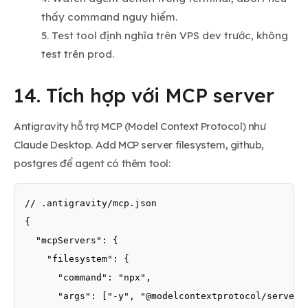
thấy command nguy hiểm.
Test tool định nghĩa trên VPS dev trước, không
test trên prod.
14. Tích hợp với MCP server
Antigravity hỗ trợ MCP (Model Context Protocol) như
Claude Desktop. Add MCP server filesystem, github,
postgres để agent có thêm tool:
// .antigravity/mcp.json

{

  "mcpServers": {

    "filesystem": {

      "command": "npx",

      "args": ["-y", "@modelcontextprotocol/server-f