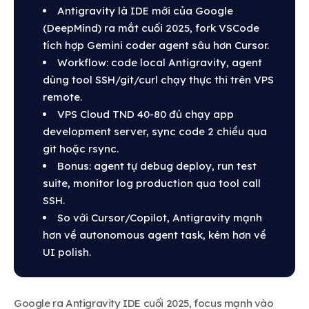
Antigravity là IDE mới của Google
(DeepMind) ra mắt cuối 2025, fork VSCode
tích hợp Gemini coder agent sâu hơn Cursor.
Workflow: code local Antigravity, agent
dùng tool SSH/git/curl chạy thực thi trên VPS
remote.
VPS Cloud TND 40-80 đủ chạy app
development server, sync code 2 chiều qua
git hoặc rsync.
Bonus: agent tự debug deploy, run test
suite, monitor log production qua tool call
SSH.
So với Cursor/Copilot, Antigravity mạnh
hơn về autonomous agent task, kém hơn về
UI polish.
Google ra Antigravity IDE cuối 2025, focus mạnh vào