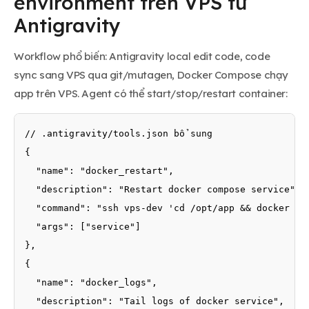
environment trên VPS từ
Antigravity
Workflow phổ biến: Antigravity local edit code, code
sync sang VPS qua git/mutagen, Docker Compose chạy
app trên VPS. Agent có thể start/stop/restart container:
// .antigravity/tools.json bổ sung

{

  "name": "docker_restart",

  "description": "Restart docker compose service",

  "command": "ssh vps-dev 'cd /opt/app && docker com
  "args": ["service"]

},

{

  "name": "docker_logs",

  "description": "Tail logs of docker service",
