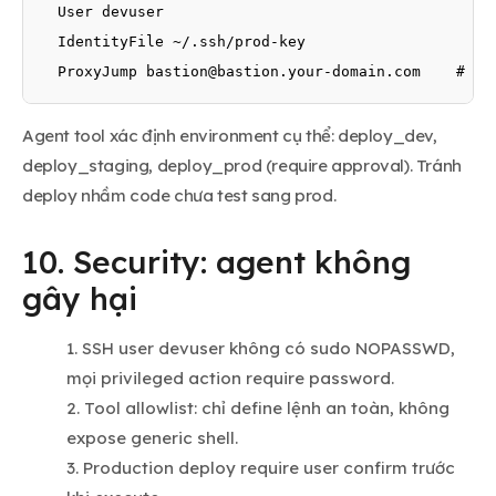
  User devuser

  IdentityFile ~/.ssh/prod-key

  ProxyJump 
bastion@bastion.your-domain.com
    # re
Agent tool xác định environment cụ thể: deploy_dev,
deploy_staging, deploy_prod (require approval). Tránh
deploy nhầm code chưa test sang prod.
10. Security: agent không
gây hại
SSH user devuser không có sudo NOPASSWD,
mọi privileged action require password.
Tool allowlist: chỉ define lệnh an toàn, không
expose generic shell.
Production deploy require user confirm trước