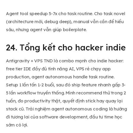
Agent tool speedup 5-7x cho task routine. Cho task novel
(architecture mới, debug deep), manual vẫn cần để hiểu
sâu, nhưng agent vẫn giúp boilerplate.
24. Tổng kết cho hacker indie
Antigravity + VPS TND là combo mạnh cho indie hacker:
free tier IDE đầy đủ tính năng AI, VPS rẻ chạy app
production, agent autonomous handle task routine.
Setup 1 lần tốn 1-2 buổi, sau đó ship feature nhanh gấp 3-
5 lần workflow truyền thống. Mình recommend thử trong 2
tuần, đo productivity thật, quyết định stick hay quay lại
stack cũ. Trải nghiệm agent autonomous coding là hướng
đi tương lai của software development, đầu tư time học
sớm có lợi.