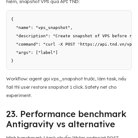
hiểm, snapshot VPS qua API TND:
{

  "name": "vps_snapshot",

  "description": "Create snapshot of VPS before risk
  "command": "curl -X POST 'https://api.tnd.vn/vps/
  "args": ["label"]

}
Workflow: agent gọi vps_snapshot trước, làm task, nếu
fail thì user restore snapshot 1 click. Safety net cho
experiment.
23. Performance benchmark
Antigravity vs alternative
Mình benchmark 1 task chuẩn: "thêm endpoint POST