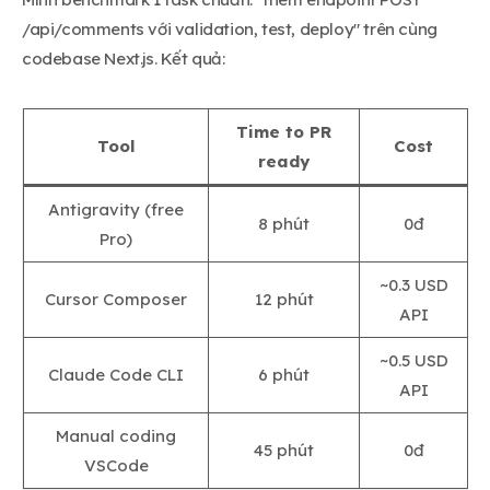
/api/comments với validation, test, deploy" trên cùng
codebase Next.js. Kết quả:
Time to PR
Tool
Cost
ready
Antigravity (free
8 phút
0đ
Pro)
~0.3 USD
Cursor Composer
12 phút
API
~0.5 USD
Claude Code CLI
6 phút
API
Manual coding
45 phút
0đ
VSCode