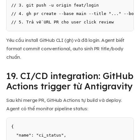
// 3. git push -u origin feat/login

// 4. gh pr create --base main --title "..." --body 
// 5. Trả về URL PR cho user click review
Yêu cầu install GitHub CLI (gh) và đã login. Agent biết
format commit conventional, auto sinh PR title/body
chuẩn.
19. CI/CD integration: GitHub
Actions trigger từ Antigravity
Sau khi merge PR, GitHub Actions tự build và deploy.
Agent có thể monitor pipeline status:
{

  "name": "ci_status",
