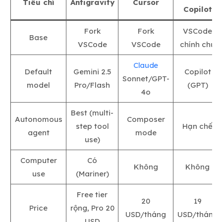
Tiêu chí
Antigravity
Cursor
Copilot
Fork
Fork
VSCode
Base
VSCode
VSCode
chính chủ
Claude
Default
Gemini 2.5
Copilot
Sonnet/GPT-
model
Pro/Flash
(GPT)
4o
Best (multi-
Autonomous
Composer
step tool
Hạn chế
agent
mode
use)
Computer
Có
Không
Không
use
(Mariner)
Free tier
20
19
Price
rộng, Pro 20
USD/tháng
USD/tháng
USD