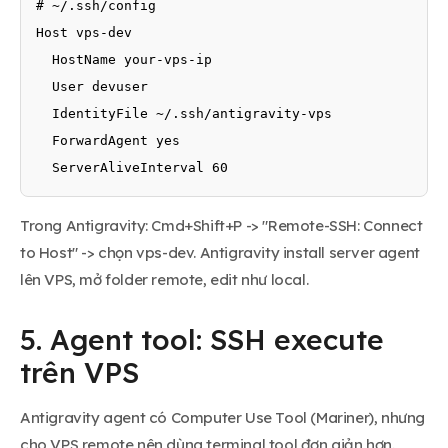
# ~/.ssh/config

Host vps-dev

  HostName your-vps-ip

  User devuser

  IdentityFile ~/.ssh/antigravity-vps

  ForwardAgent yes

  ServerAliveInterval 60
Trong Antigravity: Cmd+Shift+P -> "Remote-SSH: Connect
to Host" -> chọn vps-dev. Antigravity install server agent
lên VPS, mở folder remote, edit như local.
5. Agent tool: SSH execute
trên VPS
Antigravity agent có Computer Use Tool (Mariner), nhưng
cho VPS remote nên dùng terminal tool đơn giản hơn.