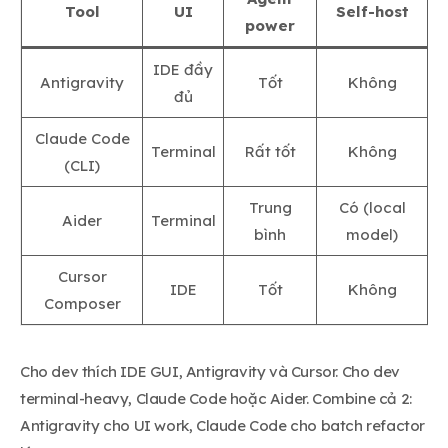
Tool
UI
Self-host
power
IDE đầy
Antigravity
Tốt
Không
đủ
Claude Code
Terminal
Rất tốt
Không
(CLI)
Trung
Có (local
Aider
Terminal
bình
model)
Cursor
IDE
Tốt
Không
Composer
Cho dev thích IDE GUI, Antigravity và Cursor. Cho dev
terminal-heavy, Claude Code hoặc Aider. Combine cả 2:
Antigravity cho UI work, Claude Code cho batch refactor