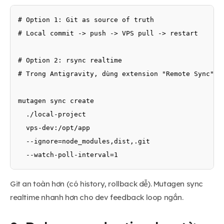
# Option 1: Git as source of truth

# Local commit -> push -> VPS pull -> restart

# Option 2: rsync realtime

# Trong Antigravity, dùng extension "Remote Sync" ho
mutagen sync create 

  ./local-project 

  vps-dev:/opt/app 

  --ignore=node_modules,dist,.git 

  --watch-poll-interval=1
Git an toàn hơn (có history, rollback dễ). Mutagen sync
realtime nhanh hơn cho dev feedback loop ngắn.