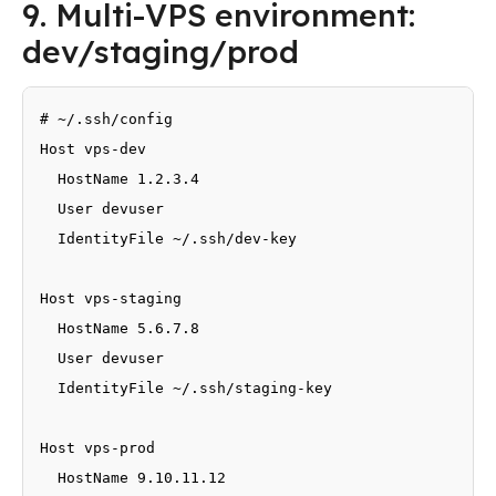
9. Multi-VPS environment:
dev/staging/prod
# ~/.ssh/config

Host vps-dev

  HostName 1.2.3.4

  User devuser

  IdentityFile ~/.ssh/dev-key

Host vps-staging

  HostName 5.6.7.8

  User devuser

  IdentityFile ~/.ssh/staging-key

Host vps-prod

  HostName 9.10.11.12
