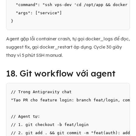
  "command": "ssh vps-dev 'cd /opt/app && docker com
  "args": ["service"]

}
Agent gặp lỗi container crash, tự gọi docker_logs để đọc,
suggest fix, gọi docker_restart áp dụng. Cycle 30 giây
thay vì 5 phút SSH manual.
18. Git workflow với agent
// Trong Antigravity chat

"Tạo PR cho feature login: branch feat/login, commit
// Agent tự:

// 1. git checkout -b feat/login

// 2. git add . && git commit -m "feat(auth): add lo