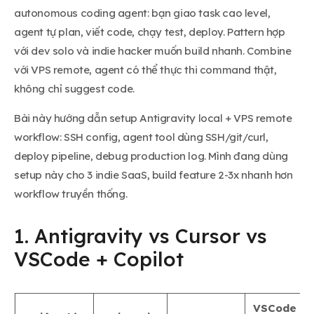
autonomous coding agent: bạn giao task cao level,
agent tự plan, viết code, chạy test, deploy. Pattern hợp
với dev solo và indie hacker muốn build nhanh. Combine
với VPS remote, agent có thể thực thi command thật,
không chỉ suggest code.
Bài này hướng dẫn setup Antigravity local + VPS remote
workflow: SSH config, agent tool dùng SSH/git/curl,
deploy pipeline, debug production log. Mình đang dùng
setup này cho 3 indie SaaS, build feature 2-3x nhanh hơn
workflow truyền thống.
1. Antigravity vs Cursor vs
VSCode + Copilot
VSCode +