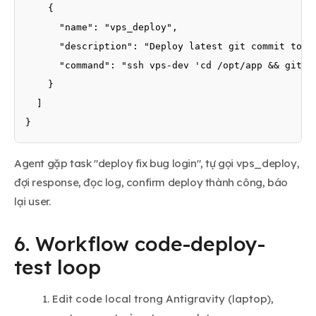
    {

      "name": "vps_deploy",

      "description": "Deploy latest git commit to VP
      "command": "ssh vps-dev 'cd /opt/app && git pu
    }

  ]

}
Agent gặp task "deploy fix bug login", tự gọi vps_deploy,
đợi response, đọc log, confirm deploy thành công, báo
lại user.
6. Workflow code-deploy-
test loop
Edit code local trong Antigravity (laptop),