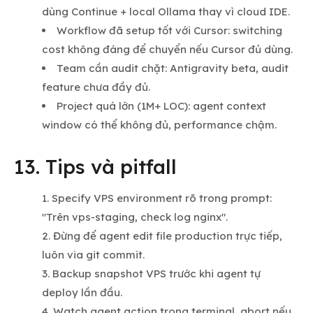
dùng Continue + local Ollama thay vì cloud IDE.
Workflow đã setup tốt với Cursor: switching
cost không đáng để chuyển nếu Cursor đủ dùng.
Team cần audit chặt: Antigravity beta, audit
feature chưa đầy đủ.
Project quá lớn (1M+ LOC): agent context
window có thể không đủ, performance chậm.
13. Tips và pitfall
Specify VPS environment rõ trong prompt:
"Trên vps-staging, check log nginx".
Đừng để agent edit file production trực tiếp,
luôn via git commit.
Backup snapshot VPS trước khi agent tự
deploy lần đầu.
Watch agent action trong terminal, abort nếu