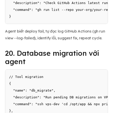
  "description": "Check GitHub Actions latest run st
  "command": "gh run list --repo your-org/your-repo
}
Agent biết deploy fail, tự đọc log GitHub Actions (gh run
view --log-failed), identify lỗi, suggest fix, repeat cycle.
20. Database migration với
agent
// Tool migration

{

  "name": "db_migrate",

  "description": "Run pending DB migrations on VPS",
  "command": "ssh vps-dev 'cd /opt/app && npx prisma
},
