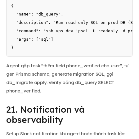
{

  "name": "db_query",

  "description": "Run read-only SQL on prod DB (SELE
  "command": "ssh vps-dev 'psql -U readonly -d prodd
  "args": ["sql"]

}
Agent gặp task "thêm field phone_verified cho user", tự
gen Prisma schema, generate migration SQL, gọi
db_migrate apply. Verify bằng db_query SELECT
phone_verified.
21. Notification và
observability
Setup Slack notification khi agent hoàn thành task lớn: