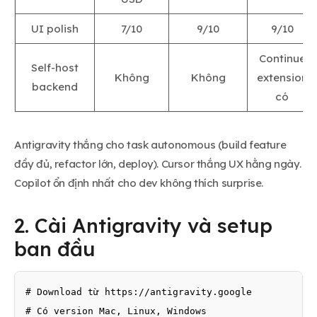
UI polish
7/10
9/10
9/10
Continue
Self-host
Không
Không
extension
backend
có
Antigravity thắng cho task autonomous (build feature
đầy đủ, refactor lớn, deploy). Cursor thắng UX hằng ngày.
Copilot ổn định nhất cho dev không thích surprise.
2. Cài Antigravity và setup
ban đầu
# Download từ https://antigravity.google

# Có version Mac, Linux, Windows
