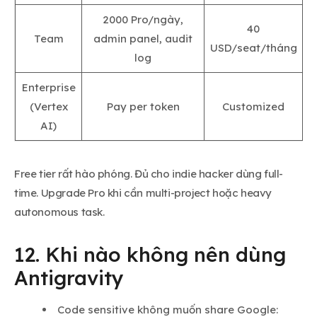
2000 Pro/ngày,
40
Team
admin panel, audit
USD/seat/tháng
log
Enterprise
(Vertex
Pay per token
Customized
AI)
Free tier rất hào phóng. Đủ cho indie hacker dùng full-
time. Upgrade Pro khi cần multi-project hoặc heavy
autonomous task.
12. Khi nào không nên dùng
Antigravity
Code sensitive không muốn share Google: