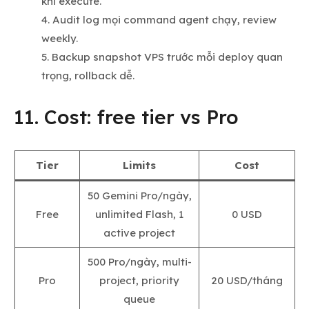
khi execute.
Audit log mọi command agent chạy, review
weekly.
Backup snapshot VPS trước mỗi deploy quan
trọng, rollback dễ.
11. Cost: free tier vs Pro
Tier
Limits
Cost
50 Gemini Pro/ngày,
Free
unlimited Flash, 1
0 USD
active project
500 Pro/ngày, multi-
Pro
project, priority
20 USD/tháng
queue