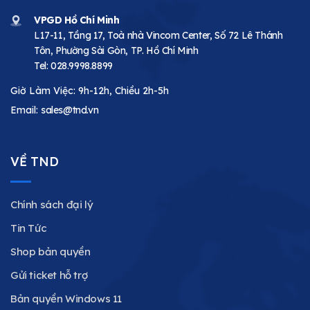
VPGD Hồ Chí Minh
L17-11, Tầng 17, Toà nhà Vincom Center, Số 72 Lê Thánh
Tôn, Phường Sài Gòn, TP. Hồ Chí Minh
Tel:
028.9998.8899
Giờ Làm Việc: 9h-12h, Chiều 2h-5h
Email:
sales@tnd.vn
VỀ TND
Chính sách đại lý
Tin Tức
Shop bản quyền
Gửi ticket hỗ trợ
Bản quyền Windows 11