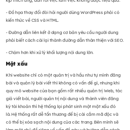
kịp thích ứng, dẫn tới việc làm việc không được hiệu quả.
- Đồ họa thay đổi đòi hỏi người dùng WordPress phải có
kiến thức về CSS và HTML.
- Đường dẫn liên kết ở dạng cơ bản yêu cầu người dung
phải biết cách cài lại thành đường dẫn thân thiện với SEO.
- Chậm hơn khi xử lý khối lượng nội dung lớn.
Mặt xấu
Khi website chỉ có một quản trị và hầu như tự mình đăng
bài và quản lý bài viết thì không có vấn đề gì, nhưng khi
quy mô website của bạn gồm rất nhiều quản trị Web, tác
giả viết bài, người quản trị nội dung và thành viên đăng
ký tài khoản thì hệ thống lại phát sinh một mặt xấu đó
là. Hệ thống rất dễ tổn thương để bị cài cắm mã độc và
có thể bị xóa sạch nội dung của các trang. Bên mình sẽ
làm một chủ đề riêng về vấn đề này và hướng dẫn cách