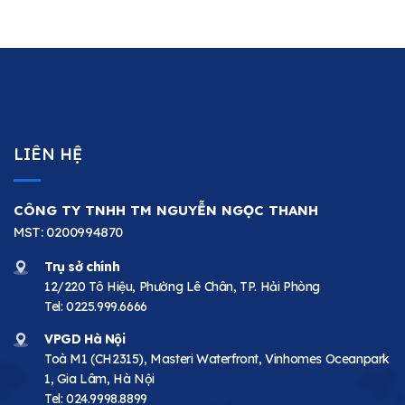
LIÊN HỆ
CÔNG TY TNHH TM NGUYỄN NGỌC THANH
MST: 0200994870
Trụ sở chính
12/220 Tô Hiệu, Phường Lê Chân, TP. Hải Phòng
Tel:
0225.999.6666
VPGD Hà Nội
Toà M1 (CH2315), Masteri Waterfront, Vinhomes Oceanpark
1, Gia Lâm, Hà Nội
Tel:
024.9998.8899