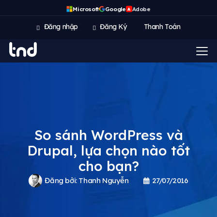
Microsoft
Google
Adobe
A
Đăng nhập
Đăng Ký
Thanh Toán
So sánh WordPress và
Drupal, lựa chọn nào tốt
cho bạn?
Đăng bởi:
Thanh Nguyễn
27/07/2016