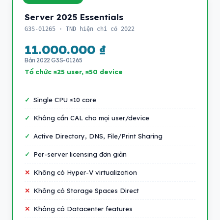
Server 2025 Essentials
G3S-01265 · TND hiện chỉ có 2022
11.000.000 ₫
Bản 2022 G3S-01265
Tổ chức ≤25 user, ≤50 device
Single CPU ≤10 core
Không cần CAL cho mọi user/device
Active Directory, DNS, File/Print Sharing
Per-server licensing đơn giản
Không có Hyper-V virtualization
Không có Storage Spaces Direct
Không có Datacenter features