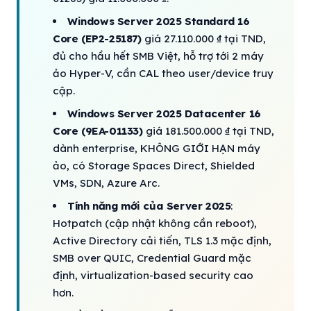
Windows Server 2025 Standard 16
Core (EP2-25187)
giá 27.110.000 ₫ tại TND,
đủ cho hầu hết SMB Việt, hỗ trợ tới 2 máy
ảo Hyper-V, cần CAL theo user/device truy
cập.
Windows Server 2025 Datacenter 16
Core (9EA-01133)
giá 181.500.000 ₫ tại TND,
dành enterprise, KHÔNG GIỚI HẠN máy
ảo, có Storage Spaces Direct, Shielded
VMs, SDN, Azure Arc.
Tính năng mới của Server 2025
:
Hotpatch (cập nhật không cần reboot),
Active Directory cải tiến, TLS 1.3 mặc định,
SMB over QUIC, Credential Guard mặc
định, virtualization-based security cao
hơn.