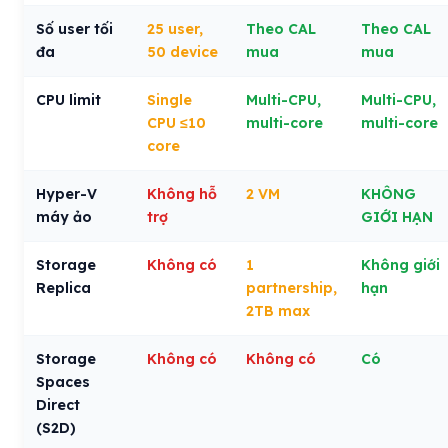
Số user tối
25 user,
Theo CAL
Theo CAL
đa
50 device
mua
mua
CPU limit
Single
Multi-CPU,
Multi-CPU,
CPU ≤10
multi-core
multi-core
core
Hyper-V
Không hỗ
2 VM
KHÔNG
máy ảo
trợ
GIỚI HẠN
Storage
Không có
1
Không giới
Replica
partnership,
hạn
2TB max
Storage
Không có
Không có
Có
Spaces
Direct
(S2D)