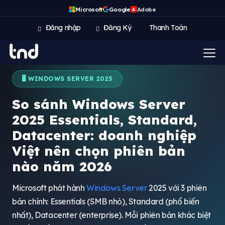
Microsoft
Google
Adobe
A
Đăng nhập
Đăng Ký
Thanh Toán
🖥️ WINDOWS SERVER 2025
So sánh Windows Server
2025 Essentials, Standard,
Datacenter: doanh nghiệp
Việt nên chọn phiên bản
nào năm 2026
Microsoft phát hành
Windows Server
2025 với 3 phiên
bản chính: Essentials (SMB nhỏ), Standard (phổ biến
nhất), Datacenter (enterprise). Mỗi phiên bản khác biệt