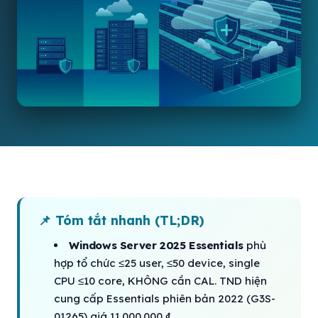
📌 Tóm tắt nhanh (TL;DR)
Windows Server 2025 Essentials
phù
hợp tổ chức ≤25 user, ≤50 device, single
CPU ≤10 core, KHÔNG cần CAL. TND hiện
cung cấp Essentials phiên bản 2022 (G3S-
01265) giá 11.000.000 ₫.