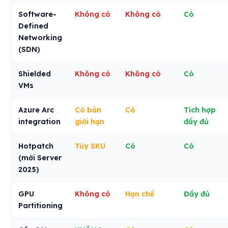
Software-
Không có
Không có
Có
Defined
Networking
(SDN)
Shielded
Không có
Không có
Có
VMs
Azure Arc
Có bản
Có
Tích hợp
integration
giới hạn
đầy đủ
Hotpatch
Tùy SKU
Có
Có
(mới Server
2025)
GPU
Không có
Hạn chế
Đầy đủ
Partitioning