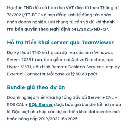
Mọi đơn TND đều có hóa đơn VAT điện tử theo Thông tư
78/2021/TT-BTC và hợp đồng kinh tế đứng tên pháp
nhân doanh nghiệp. Hai chứng từ cần và đủ khi
thanh
tra bản quyền theo Nghị định 341/2025/NĐ-CP
.
Hỗ trợ triển khai server qua TeamViewer
Đội kỹ thuật TND hỗ trợ cài đặt và cấu hình Windows
Server 2025 từ xa, bao gồm: cài Active Directory, tạo
Hyper-V VM, cấu hình Remote Desktop Services, deploy
External Connector. Mỗi case xử lý 30-60 phút.
Bundle giá theo dự án
Doanh nghiệp triển khai hạ tầng đầy đủ Server + CAL +
RDS CAL +
SQL Server
được báo giá bundle tốt hơn mua
lẻ. Đặc biệt phù hợp các dự án triển khai datacenter mới
hoặc nâng cấp 2019/2022 lên 2025.