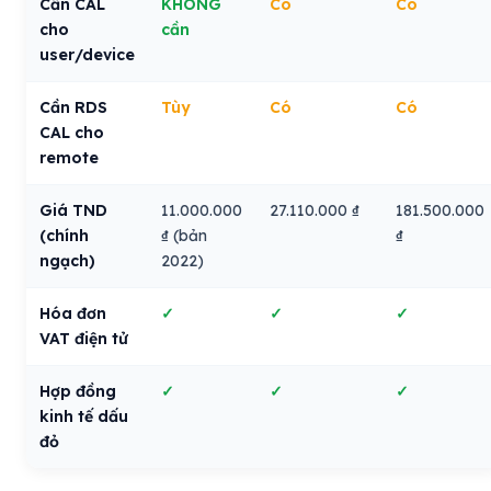
Cần CAL
KHÔNG
Có
Có
cho
cần
user/device
Cần RDS
Tùy
Có
Có
CAL cho
remote
Giá TND
11.000.000
27.110.000 ₫
181.500.000
(chính
₫ (bản
₫
ngạch)
2022)
Hóa đơn
✓
✓
✓
VAT điện tử
Hợp đồng
✓
✓
✓
kinh tế dấu
đỏ