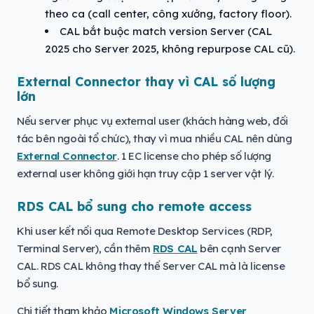
theo ca (call center, công xưởng, factory floor).
CAL bắt buộc match version Server (CAL
2025 cho Server 2025, không repurpose CAL cũ).
External Connector thay vì CAL số lượng
lớn
Nếu server phục vụ external user (khách hàng web, đối
tác bên ngoài tổ chức), thay vì mua nhiều CAL nên dùng
External Connector
. 1 EC license cho phép số lượng
external user không giới hạn truy cập 1 server vật lý.
RDS CAL bổ sung cho remote access
Khi user kết nối qua Remote Desktop Services (RDP,
Terminal Server), cần thêm
RDS CAL
bên cạnh Server
CAL. RDS CAL không thay thế Server CAL mà là license
bổ sung.
Chi tiết tham khảo
Microsoft Windows Server