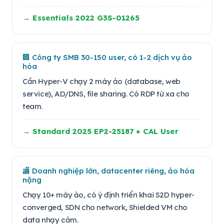
→ Essentials 2022 G3S-01265
🏢 Công ty SMB 30-150 user, có 1-2 dịch vụ ảo
hóa
Cần Hyper-V chạy 2 máy ảo (database, web
service), AD/DNS, file sharing. Có RDP từ xa cho
team.
→ Standard 2025 EP2-25187 + CAL User
🏬 Doanh nghiệp lớn, datacenter riêng, ảo hóa
nặng
Chạy 10+ máy ảo, có ý định triển khai S2D hyper-
converged, SDN cho network, Shielded VM cho
data nhạy cảm.