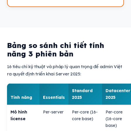
Bảng so sánh chi tiết tính
năng 3 phiên bản
16 tiêu chí kỹ thuật và pháp lý quan trọng để admin Việt
ra quyết định triển khai Server 2025:
Standard
Datacenter
Tính năng
Essentials
2025
2025
Mô hình
Per-server
Per-core (16-
Per-core
license
core base)
(16-core
base)