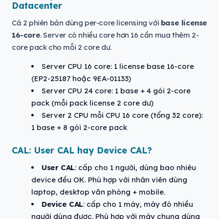
Datacenter
Cả 2 phiên bản dùng per-core licensing với
base license
16-core
. Server có nhiều core hơn 16 cần mua thêm 2-
core pack cho mỗi 2 core dư.
Server CPU 16 core: 1 license base 16-core
(EP2-25187 hoặc 9EA-01133)
Server CPU 24 core: 1 base + 4 gói 2-core
pack (mỗi pack license 2 core dư)
Server 2 CPU mỗi CPU 16 core (tổng 32 core):
1 base + 8 gói 2-core pack
CAL: User CAL hay Device CAL?
User CAL
: cấp cho 1 người, dùng bao nhiêu
device đều OK. Phù hợp với nhân viên dùng
laptop, desktop văn phòng + mobile.
Device CAL
: cấp cho 1 máy, máy đó nhiều
người dùng được. Phù hợp với máy chung dùng