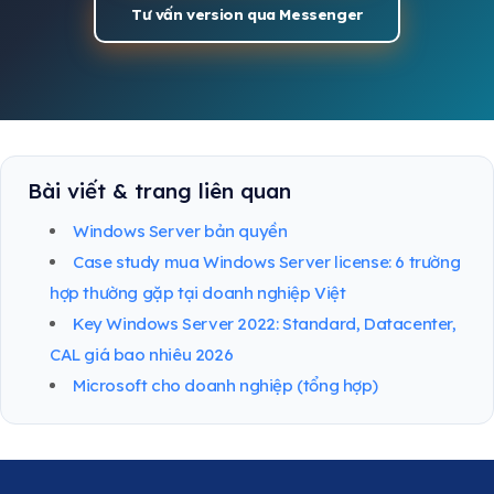
Tư vấn version qua Messenger
Bài viết & trang liên quan
Windows Server bản quyền
Case study mua Windows Server license: 6 trường
hợp thường gặp tại doanh nghiệp Việt
Key Windows Server 2022: Standard, Datacenter,
CAL giá bao nhiêu 2026
Microsoft cho doanh nghiệp (tổng hợp)