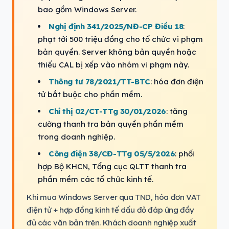
bao gồm Windows Server.
Nghị định 341/2025/NĐ-CP Điều 18
:
phạt tới 500 triệu đồng cho tổ chức vi phạm
bản quyền. Server không bản quyền hoặc
thiếu CAL bị xếp vào nhóm vi phạm này.
Thông tư 78/2021/TT-BTC
: hóa đơn điện
tử bắt buộc cho phần mềm.
Chỉ thị 02/CT-TTg 30/01/2026
: tăng
cường thanh tra bản quyền phần mềm
trong doanh nghiệp.
Công điện 38/CĐ-TTg 05/5/2026
: phối
hợp Bộ KHCN, Tổng cục QLTT thanh tra
phần mềm các tổ chức kinh tế.
Khi mua Windows Server qua TND, hóa đơn VAT
điện tử + hợp đồng kinh tế dấu đỏ đáp ứng đầy
đủ các văn bản trên. Khách doanh nghiệp xuất