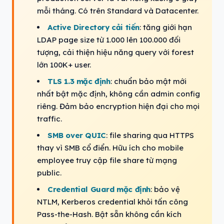
mỗi tháng. Có trên Standard và Datacenter.
Active Directory cải tiến
: tăng giới hạn
LDAP page size từ 1.000 lên 100.000 đối
tượng, cải thiện hiệu năng query với forest
lớn 100K+ user.
TLS 1.3 mặc định
: chuẩn bảo mật mới
nhất bật mặc định, không cần admin config
riêng. Đảm bảo encryption hiện đại cho mọi
traffic.
SMB over QUIC
: file sharing qua HTTPS
thay vì SMB cổ điển. Hữu ích cho mobile
employee truy cập file share từ mạng
public.
Credential Guard mặc định
: bảo vệ
NTLM, Kerberos credential khỏi tấn công
Pass-the-Hash. Bật sẵn không cần kích