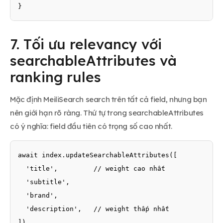
}
7. Tối ưu relevancy với
searchableAttributes và
ranking rules
Mặc định MeiliSearch search trên tất cả field, nhưng bạn
nên giới hạn rõ ràng. Thứ tự trong searchableAttributes
có ý nghĩa: field đầu tiên có trọng số cao nhất.
await index.updateSearchableAttributes([

  'title',         // weight cao nhất

  'subtitle',

  'brand',

  'description',   // weight thấp nhất

])