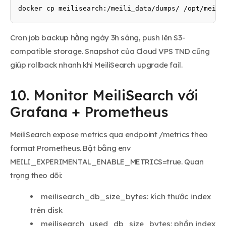
docker cp meilisearch:/meili_data/dumps/ /opt/meili
Cron job backup hằng ngày 3h sáng, push lên S3-
compatible storage. Snapshot của Cloud VPS TND cũng
giúp rollback nhanh khi MeiliSearch upgrade fail.
10. Monitor MeiliSearch với
Grafana + Prometheus
MeiliSearch expose metrics qua endpoint /metrics theo
format Prometheus. Bật bằng env
MEILI_EXPERIMENTAL_ENABLE_METRICS=true. Quan
trọng theo dõi:
meilisearch_db_size_bytes: kích thước index
trên disk
meilisearch_used_db_size_bytes: phần index