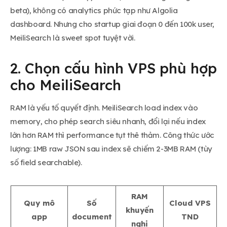
beta), không có analytics phức tạp như Algolia
dashboard. Nhưng cho startup giai đoạn 0 đến 100k user,
MeiliSearch là sweet spot tuyệt vời.
2. Chọn cấu hình VPS phù hợp
cho MeiliSearch
RAM là yếu tố quyết định. MeiliSearch load index vào
memory, cho phép search siêu nhanh, đổi lại nếu index
lớn hơn RAM thì performance tụt thê thảm. Công thức ước
lượng: 1MB raw JSON sau index sẽ chiếm 2-3MB RAM (tùy
số field searchable).
RAM
Quy mô
Số
Cloud VPS
khuyến
app
document
TND
nghị