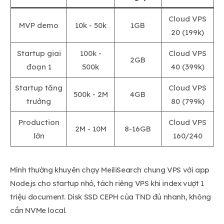
Cloud VPS
MVP demo
10k - 50k
1GB
20 (199k)
Startup giai
100k -
Cloud VPS
2GB
đoạn 1
500k
40 (399k)
Startup tăng
Cloud VPS
500k - 2M
4GB
trưởng
80 (799k)
Production
Cloud VPS
2M - 10M
8-16GB
lớn
160/240
Mình thường khuyên chạy MeiliSearch chung VPS với app
Node.js cho startup nhỏ, tách riêng VPS khi index vượt 1
triệu document. Disk SSD CEPH của TND đủ nhanh, không
cần NVMe local.