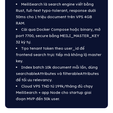
MeiliSearch là search engine viết bằng
Rust, full-text typo-tolerant, response dưới
50ms cho 1 triệu document trên VPS 4GB
RAM.
Cài qua Docker Compose hoặc binary, mở
port 7700, secure bằng MEILI_MASTER_KEY
32 ký tự.
Tạo tenant token theo user_id để
frontend search trực tiếp mà không lộ master
key.
Index batch 10k document mỗi lần, dùng
searchableAttributes và filterableAttributes
để tối ưu relevancy.
Cloud VPS TND từ 199k/tháng đủ chạy
MeiliSearch + app Node cho startup giai
đoạn MVP đến 50k user.