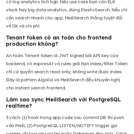
có log analytics tích hợp. Nếu use case bạn cần ELK
stack hay big data analytics, dùng ElasticSearch. Nếu chỉ
cần search nhanh cho app, MeiliSearch thắng tuyệt đối
về DX và chi phí.
Tenant token có an toàn cho frontend
production không?
An toàn. Tenant token là JWT signed bởi API key của
backend, có expiresAt và rules giới hạn index/filter. Token
chỉ có quyền search read-only, không write được index.
Đây là pattern Algolia và MeiliSearch đều khuyến nghị
cho instant search frontend.
Làm sao sync MeiliSearch với PostgreSQL
realtime?
3 cách: (1) hook trong app code sau commit DB thì push
vào Meili, (2) PostgreSQL LISTEN/NOTIFY trigger gọi
worker, (3) tool như pg2es hoặc Debezium đọc WAL. Cách