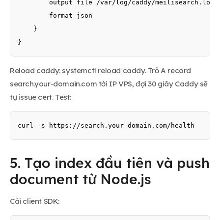
        output file /var/log/caddy/meilisearch.log

        format json

    }

}
Reload caddy: systemctl reload caddy. Trỏ A record
search.your-domain.com tới IP VPS, đợi 30 giây Caddy sẽ
tự issue cert. Test:
curl -s https://search.your-domain.com/health
5. Tạo index đầu tiên và push
document từ Node.js
Cài client SDK: