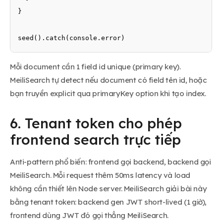
}

seed().catch(console.error)
Mỗi document cần 1 field id unique (primary key).
MeiliSearch tự detect nếu document có field tên id, hoặc
bạn truyền explicit qua primaryKey option khi tạo index.
6. Tenant token cho phép
frontend search trực tiếp
Anti-pattern phổ biến: frontend gọi backend, backend gọi
MeiliSearch. Mỗi request thêm 50ms latency và load
không cần thiết lên Node server. MeiliSearch giải bài này
bằng tenant token: backend gen JWT short-lived (1 giờ),
frontend dùng JWT đó gọi thẳng MeiliSearch.