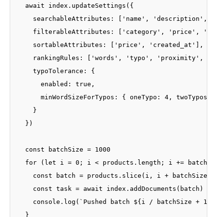
  await index.updateSettings({

    searchableAttributes: ['name', 'description', 'b
    filterableAttributes: ['category', 'price', 'in_
    sortableAttributes: ['price', 'created_at'],

    rankingRules: ['words', 'typo', 'proximity', 'at
    typoTolerance: {

      enabled: true,

      minWordSizeForTypos: { oneTypo: 4, twoTypos: 8
    }

  })

  const batchSize = 1000

  for (let i = 0; i < products.length; i += batchSiz
    const batch = products.slice(i, i + batchSize)

    const task = await index.addDocuments(batch)

    console.log(`Pushed batch ${i / batchSize + 1}, 
  }
