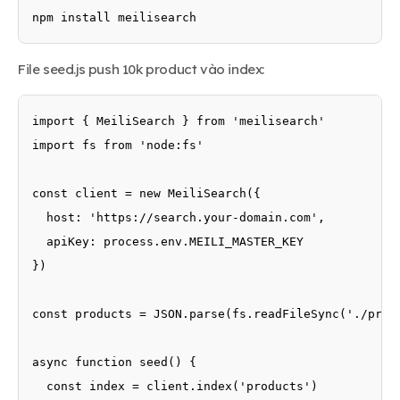
npm install meilisearch
File seed.js push 10k product vào index:
import { MeiliSearch } from 'meilisearch'

import fs from 'node:fs'

const client = new MeiliSearch({

  host: 'https://search.your-domain.com',

  apiKey: process.env.MEILI_MASTER_KEY

})

const products = JSON.parse(fs.readFileSync('./produ
async function seed() {

  const index = client.index('products')
