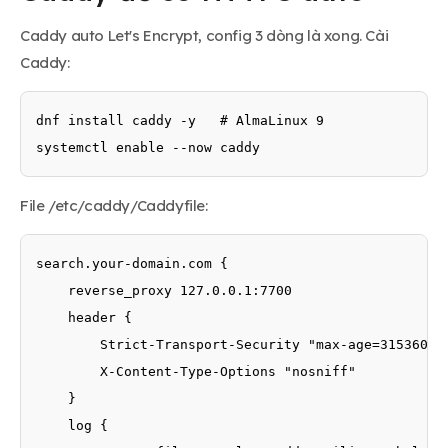
Caddy auto Let's Encrypt, config 3 dòng là xong. Cài
Caddy:
dnf install caddy -y   # AlmaLinux 9

systemctl enable --now caddy
File /etc/caddy/Caddyfile:
search.your-domain.com {

    reverse_proxy 127.0.0.1:7700

    header {

        Strict-Transport-Security "max-age=31536000;
        X-Content-Type-Options "nosniff"

    }

    log {
