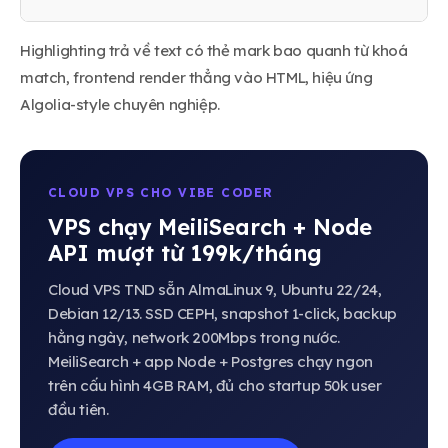
Highlighting trả về text có thẻ mark bao quanh từ khoá
match, frontend render thẳng vào HTML, hiệu ứng
Algolia-style chuyên nghiệp.
CLOUD VPS CHO VIBE CODER
VPS chạy MeiliSearch + Node
API mượt từ 199k/tháng
Cloud VPS TND sẵn AlmaLinux 9, Ubuntu 22/24,
Debian 12/13. SSD CEPH, snapshot 1-click, backup
hằng ngày, network 200Mbps trong nước.
MeiliSearch + app Node + Postgres chạy ngon
trên cấu hình 4GB RAM, đủ cho startup 50k user
đầu tiên.