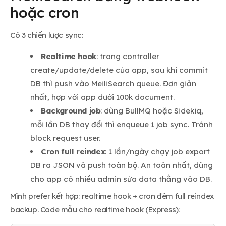
hoặc cron
Có 3 chiến lược sync:
Realtime hook
: trong controller
create/update/delete của app, sau khi commit
DB thì push vào MeiliSearch queue. Đơn giản
nhất, hợp với app dưới 100k document.
Background job
: dùng BullMQ hoặc Sidekiq,
mỗi lần DB thay đổi thì enqueue 1 job sync. Tránh
block request user.
Cron full reindex
: 1 lần/ngày chạy job export
DB ra JSON và push toàn bộ. An toàn nhất, dùng
cho app có nhiều admin sửa data thẳng vào DB.
Mình prefer kết hợp: realtime hook + cron đêm full reindex
backup. Code mẫu cho realtime hook (Express):