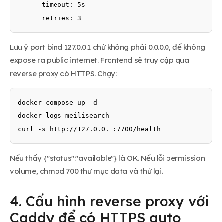
      timeout: 5s

      retries: 3
Lưu ý port bind 127.0.0.1 chứ không phải 0.0.0.0, để không
expose ra public internet. Frontend sẽ truy cập qua
reverse proxy có HTTPS. Chạy:
docker compose up -d

docker logs meilisearch

curl -s http://127.0.0.1:7700/health
Nếu thấy {"status":"available"} là OK. Nếu lỗi permission
volume, chmod 700 thư mục data và thử lại.
4. Cấu hình reverse proxy với
Caddy để có HTTPS auto