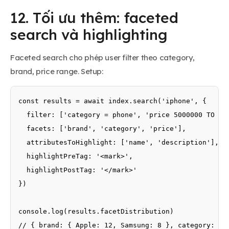
12. Tối ưu thêm: faceted
search và highlighting
Faceted search cho phép user filter theo category,
brand, price range. Setup:
const results = await index.search('iphone', {

  filter: ['category = phone', 'price 5000000 TO 300
  facets: ['brand', 'category', 'price'],

  attributesToHighlight: ['name', 'description'],

  highlightPreTag: '<mark>',

  highlightPostTag: '</mark>'

})

console.log(results.facetDistribution)

// { brand: { Apple: 12, Samsung: 8 }, category: { 