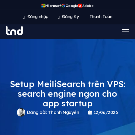
Microsoft
Google
Adobe
A
Đăng nhập
Đăng Ký
Thanh Toán
Setup MeiliSearch trên VPS:
search engine ngon cho
app startup
Đăng bởi:
Thanh Nguyễn
12/06/2026