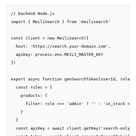
// backend Node.js

import { MeiliSearch } from 'meilisearch'

const client = new MeiliSearch({

  host: 'https://search.your-domain.com',

  apiKey: process.env.MEILI_MASTER_KEY

})

export async function genSearchToken(userId, role) {
  const rules = {

    products: {

      filter: role === 'admin' ? '' : 'in_stock = tr
    }

  }

  const apiKey = await client.getKey('search-only-ke