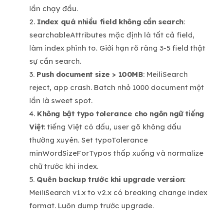
lần chạy đầu.
Index quá nhiều field không cần search
:
searchableAttributes mặc định là tất cả field,
làm index phình to. Giới hạn rõ ràng 3-5 field thật
sự cần search.
Push document size > 100MB
: MeiliSearch
reject, app crash. Batch nhỏ 1000 document một
lần là sweet spot.
Không bật typo tolerance cho ngôn ngữ tiếng
Việt
: tiếng Việt có dấu, user gõ không dấu
thường xuyên. Set typoTolerance
minWordSizeForTypos thấp xuống và normalize
chữ trước khi index.
Quên backup trước khi upgrade version
:
MeiliSearch v1.x to v2.x có breaking change index
format. Luôn dump trước upgrade.