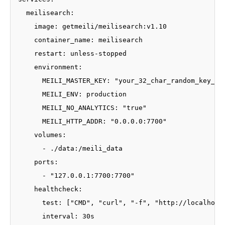
  meilisearch:

    image: getmeili/meilisearch:v1.10

    container_name: meilisearch

    restart: unless-stopped

    environment:

      MEILI_MASTER_KEY: "your_32_char_random_key_her
      MEILI_ENV: production

      MEILI_NO_ANALYTICS: "true"

      MEILI_HTTP_ADDR: "0.0.0.0:7700"

    volumes:

      - ./data:/meili_data

    ports:

      - "127.0.0.1:7700:7700"

    healthcheck:

      test: ["CMD", "curl", "-f", "http://localhost:
      interval: 30s
