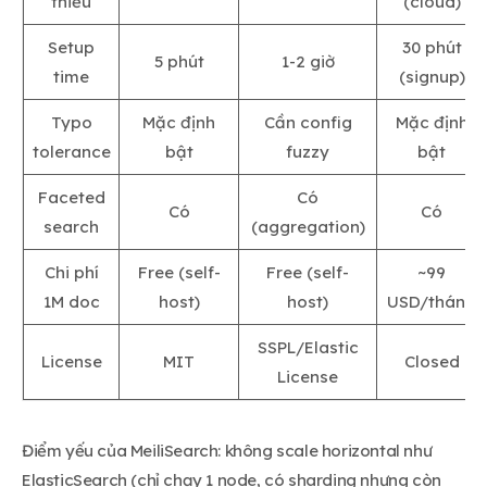
thiểu
(cloud)
Setup
30 phút
5 phút
1-2 giờ
time
(signup)
Typo
Mặc định
Cần config
Mặc định
tolerance
bật
fuzzy
bật
Faceted
Có
Có
Có
search
(aggregation)
Chi phí
Free (self-
Free (self-
~99
1M doc
host)
host)
USD/tháng
SSPL/Elastic
License
MIT
Closed
License
Điểm yếu của MeiliSearch: không scale horizontal như
ElasticSearch (chỉ chạy 1 node, có sharding nhưng còn