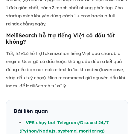
1 đơn giản nhất, cách 3 mạnh nhất nhưng phức tạp. Cho
startup mình khuyên dùng cách 1 + cron backup full
reindex hằng ngày.
MeiliSearch hỗ trợ tiếng Việt có dấu tốt
không?
Tốt, từ v1.6 hỗ trợ tokenization tiếng Việt qua charabia
engine. User gõ có dấu hoặc không dấu đều ra kết quả
đúng nếu bạn normalize text trước khi index (lowercase,
strip dấu tuỳ chọn). Mình recommend giữ nguyên dấu khi
index, để MeiliSearch tự xử lý.
Bài liên quan
VPS chạy bot Telegram/Discord 24/7
(Python/Node.js, systemd, monitoring)