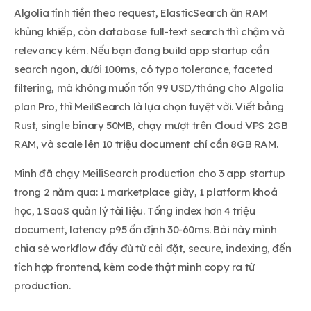
Algolia tính tiền theo request, ElasticSearch ăn RAM
khủng khiếp, còn database full-text search thì chậm và
relevancy kém. Nếu bạn đang build app startup cần
search ngon, dưới 100ms, có typo tolerance, faceted
filtering, mà không muốn tốn 99 USD/tháng cho Algolia
plan Pro, thì MeiliSearch là lựa chọn tuyệt vời. Viết bằng
Rust, single binary 50MB, chạy mượt trên Cloud VPS 2GB
RAM, và scale lên 10 triệu document chỉ cần 8GB RAM.
Mình đã chạy MeiliSearch production cho 3 app startup
trong 2 năm qua: 1 marketplace giày, 1 platform khoá
học, 1 SaaS quản lý tài liệu. Tổng index hơn 4 triệu
document, latency p95 ổn định 30-60ms. Bài này mình
chia sẻ workflow đầy đủ từ cài đặt, secure, indexing, đến
tích hợp frontend, kèm code thật mình copy ra từ
production.