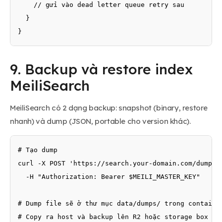
    // gửi vào dead letter queue retry sau

  }

}
9. Backup và restore index
MeiliSearch
MeiliSearch có 2 dạng backup: snapshot (binary, restore
nhanh) và dump (JSON, portable cho version khác).
# Tạo dump

curl -X POST 'https://search.your-domain.com/dumps' 
  -H "Authorization: Bearer $MEILI_MASTER_KEY"

# Dump file sẽ ở thư mục data/dumps/ trong container
# Copy ra host và backup lên R2 hoặc storage box
