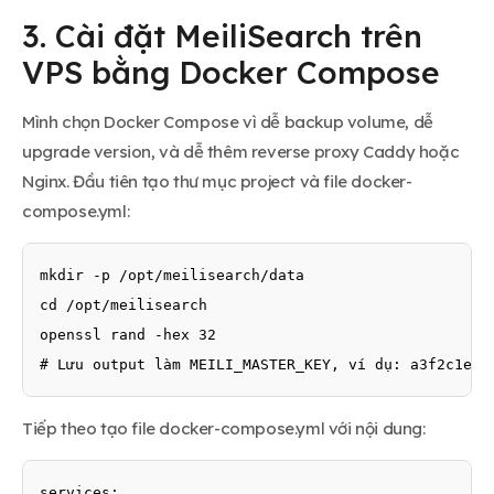
3. Cài đặt MeiliSearch trên
VPS bằng Docker Compose
Mình chọn Docker Compose vì dễ backup volume, dễ
upgrade version, và dễ thêm reverse proxy Caddy hoặc
Nginx. Đầu tiên tạo thư mục project và file docker-
compose.yml:
mkdir -p /opt/meilisearch/data

cd /opt/meilisearch

openssl rand -hex 32

# Lưu output làm MEILI_MASTER_KEY, ví dụ: a3f2c1e8d
Tiếp theo tạo file docker-compose.yml với nội dung:
services:
