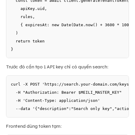
  const token = await client.generateTenantToken(

    apiKey.uid,

    rules,

    { expiresAt: new Date(Date.now() + 3600 * 1000),
  )

  return token

}
Trước đó cần tạo 1 API key chỉ có quyền search:
curl -X POST 'https://search.your-domain.com/keys' 

  -H "Authorization: Bearer $MEILI_MASTER_KEY" 

  -H 'Content-Type: application/json' 

  --data '{"description":"Search only key","actions
Frontend dùng token tạm: