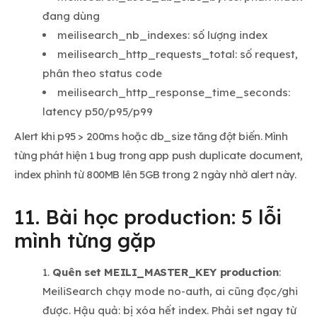
đang dùng
meilisearch_nb_indexes: số lượng index
meilisearch_http_requests_total: số request,
phân theo status code
meilisearch_http_response_time_seconds:
latency p50/p95/p99
Alert khi p95 > 200ms hoặc db_size tăng đột biến. Mình
từng phát hiện 1 bug trong app push duplicate document,
index phình từ 800MB lên 5GB trong 2 ngày nhờ alert này.
11. Bài học production: 5 lỗi
mình từng gặp
Quên set MEILI_MASTER_KEY production
:
MeiliSearch chạy mode no-auth, ai cũng đọc/ghi
được. Hậu quả: bị xóa hết index. Phải set ngay từ