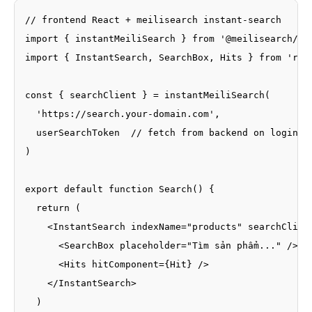
// frontend React + meilisearch instant-search

import { instantMeiliSearch } from '@meilisearch/ins
import { InstantSearch, SearchBox, Hits } from 'reac
const { searchClient } = instantMeiliSearch(

  'https://search.your-domain.com',

  userSearchToken  // fetch from backend on login

)

export default function Search() {

  return (

    <InstantSearch indexName="products" searchClient
      <SearchBox placeholder="Tìm sản phẩm..." />

      <Hits hitComponent={Hit} />

    </InstantSearch>

  )
