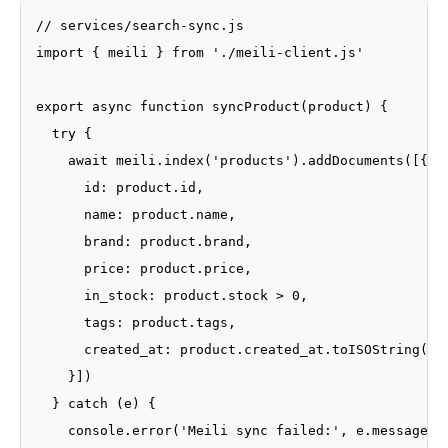
// services/search-sync.js

import { meili } from './meili-client.js'

export async function syncProduct(product) {

  try {

    await meili.index('products').addDocuments([{

      id: product.id,

      name: product.name,

      brand: product.brand,

      price: product.price,

      in_stock: product.stock > 0,

      tags: product.tags,

      created_at: product.created_at.toISOString()

    }])

  } catch (e) {

    console.error('Meili sync failed:', e.message)
