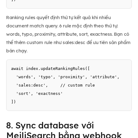
Ranking rules quyết định thứ tự kết quả khi nhiều
document match query. 6 rule mặc định theo thứ tự:
words, typo, proximity, attribute, sort, exactness. Bạn có
thể thêm custom rule như sales:desc để ưu tiên sản phẩm
bán chạy.
await index.updateRankingRules([

  'words', 'typo', 'proximity', 'attribute',

  'sales:desc',     // custom rule

  'sort', 'exactness'

])
8. Sync database với
MeiliSearch bằng webhook