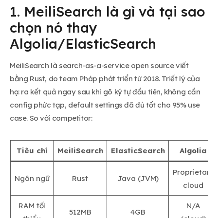
1. MeiliSearch là gì và tại sao
chọn nó thay
Algolia/ElasticSearch
MeiliSearch là search-as-a-service open source viết
bằng Rust, do team Pháp phát triển từ 2018. Triết lý của
họ: ra kết quả ngay sau khi gõ ký tự đầu tiên, không cần
config phức tạp, default settings đã đủ tốt cho 95% use
case. So với competitor:
Tiêu chí
MeiliSearch
ElasticSearch
Algolia
Proprietary
Ngôn ngữ
Rust
Java (JVM)
cloud
RAM tối
N/A
512MB
4GB