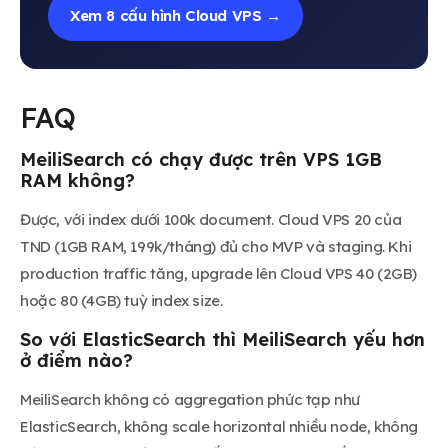
Xem 8 cấu hình Cloud VPS →
FAQ
MeiliSearch có chạy được trên VPS 1GB
RAM không?
Được, với index dưới 100k document. Cloud VPS 20 của
TND (1GB RAM, 199k/tháng) đủ cho MVP và staging. Khi
production traffic tăng, upgrade lên Cloud VPS 40 (2GB)
hoặc 80 (4GB) tuỳ index size.
So với ElasticSearch thì MeiliSearch yếu hơn
ở điểm nào?
MeiliSearch không có aggregation phức tạp như
ElasticSearch, không scale horizontal nhiều node, không