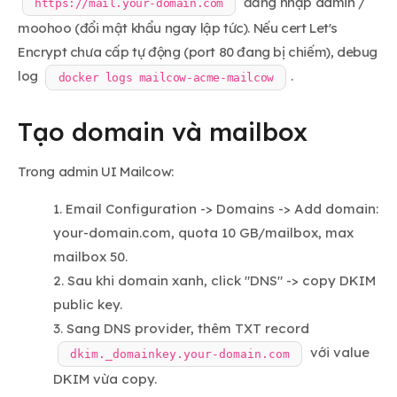
đăng nhập admin /
https://mail.your-domain.com
moohoo (đổi mật khẩu ngay lập tức). Nếu cert Let's
Encrypt chưa cấp tự động (port 80 đang bị chiếm), debug
log
.
docker logs mailcow-acme-mailcow
Tạo domain và mailbox
Trong admin UI Mailcow:
Email Configuration -> Domains -> Add domain:
your-domain.com, quota 10 GB/mailbox, max
mailbox 50.
Sau khi domain xanh, click "DNS" -> copy DKIM
public key.
Sang DNS provider, thêm TXT record
với value
dkim._domainkey.your-domain.com
DKIM vừa copy.