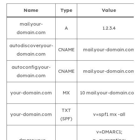
Name
Type
Value
mail.your-
A
1.2.3.4
domain.com
autodiscover.your-
CNAME
mail.your-domain.com
domain.com
autoconfig.your-
CNAME
mail.your-domain.com
domain.com
your-domain.com
MX
10 mail.your-domain.com
TXT
your-domain.com
v=spf1 mx -all
(SPF)
v=DMARC1;