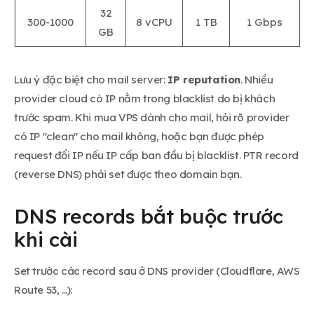
32
300-1000
8 vCPU
1 TB
1 Gbps
GB
Lưu ý đặc biệt cho mail server:
IP reputation
. Nhiều
provider cloud có IP nằm trong blacklist do bị khách
trước spam. Khi mua VPS dành cho mail, hỏi rõ provider
có IP "clean" cho mail không, hoặc bạn được phép
request đổi IP nếu IP cấp ban đầu bị blacklist. PTR record
(reverse DNS) phải set được theo domain bạn.
DNS records bắt buộc trước
khi cài
Set trước các record sau ở DNS provider (Cloudflare, AWS
Route 53, ...):