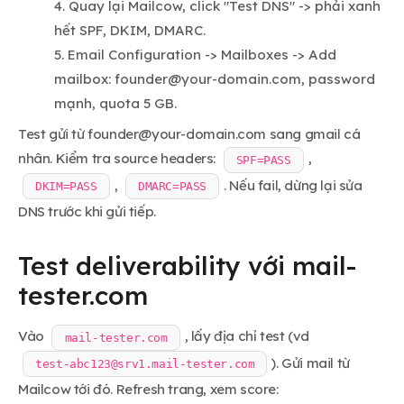
Quay lại Mailcow, click "Test DNS" -> phải xanh
hết SPF, DKIM, DMARC.
Email Configuration -> Mailboxes -> Add
mailbox:
founder@your-domain.com
, password
mạnh, quota 5 GB.
Test gửi từ
founder@your-domain.com
sang gmail cá
nhân. Kiểm tra source headers:
,
SPF=PASS
,
. Nếu fail, dừng lại sửa
DKIM=PASS
DMARC=PASS
DNS trước khi gửi tiếp.
Test deliverability với mail-
tester.com
Vào
, lấy địa chỉ test (vd
mail-tester.com
). Gửi mail từ
test-abc123@srv1.mail-tester.com
Mailcow tới đó. Refresh trang, xem score: