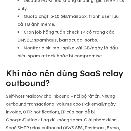
Disable POP3 nếu không ai dùng, giữ IMAP TLS
only.
Quota chặt: 5-10 GB/mailbox, tránh user lưu
cả TB ảnh meme.
Cron job hằng tuần check IP có trong các
DNSBL: spamhaus, barracuda, sorbs.
Monitor disk: mail spike vài GB/ngày là dấu
hiệu spam attack hoặc bị compromise.
Khi nào nên dùng SaaS relay
outbound?
Self-host Mailcow cho inbound + nội bộ rất ổn. Nhưng
outbound transactional volume cao (>5k email/ngày:
invoice, OTP, notification), IP của bạn dễ bị
Google/Outlook flag dù không spam. Giải pháp: dùng
SaaS SMTP relay outbound (AWS SES, Postmark, Brevo,