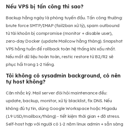
Nếu VPS bị tấn công thì sao?
Backup hằng ngày là phòng tuyến đầu. Tấn công thường:
brute force SMTP/IMAP (fail2ban xử lý), spam outbound
từ tài khoản bị compromise (monitor + disable user),
zero-day Docker (update Mailcow hằng tháng). Snapshot
VPS hằng tuần để rollback toàn hệ thống khi xấu nhất.
Nếu mất dữ liệu hoàn toàn, restic restore từ B2/R2 sẽ
phục hồi trong 1-2 tiếng.
Tôi không có sysadmin background, có nên
tự host không?
Cân nhắc kỹ. Mail server đòi hỏi maintenance đều:
update, backup, monitor, xử lý blacklist, fix DNS. Nếu
không đủ tự tin, dùng Google Workspace hoặc Migadu
(1.9 USD/mailbox/tháng) - tiết kiệm thời gian + đỡ stress.
Self-host hợp với người có 1-2 năm linux admin + sẵn sàng