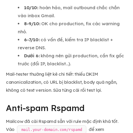
10/10:
hoàn hảo, mail outbound chắc chắn
vào inbox Gmail.
8-9/10:
OK cho production, fix các warning
nhỏ.
6-7/10:
có vấn đề, kiểm tra IP blacklist +
reverse DNS.
Dưới 6:
không nên gửi production, cần fix gốc
trước (đổi IP, blacklist...).
Mail-tester thường liệt kê chi tiết: thiếu DKIM
canonicalization, có URL bị blacklist, body quá ngắn,
không có text version. Sửa từng cái rồi test lại.
Anti-spam Rspamd
Mailcow đã cài Rspamd sẵn với rule mặc định khá tốt.
Vào
để xem
mail.your-domain.com/rspamd