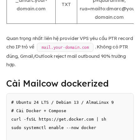
_dmarc.your-
p=quarantine;
TXT
domain.com
rua=mailto:
dmarc@your-
domain.com
Quan trọng nhất: liên hệ provider VPS yêu cầu PTR record
cho IP trỏ về
. Không có PTR
mail.your-domain.com
đúng, Gmail/Outlook reject mail outbound 90% trường
hợp.
Cài Mailcow dockerized
# Ubuntu 24 LTS / Debian 13 / AlmaLinux 9

# Cài Docker + Compose

curl -fsSL https://get.docker.com | sh

sudo systemctl enable --now docker
