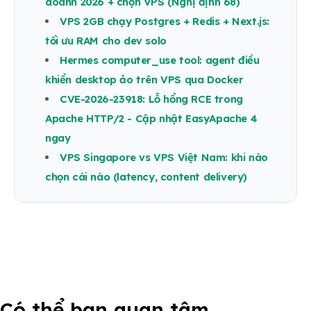
doanh 2026 + chọn VPS (Nghị định 68)
VPS 2GB chạy Postgres + Redis + Next.js:
tối ưu RAM cho dev solo
Hermes computer_use tool: agent điều
khiển desktop ảo trên VPS qua Docker
CVE-2026-23918: Lỗ hổng RCE trong
Apache HTTP/2 - Cập nhật EasyApache 4
ngay
VPS Singapore vs VPS Việt Nam: khi nào
chọn cái nào (latency, content delivery)
Có thể bạn quan tâm