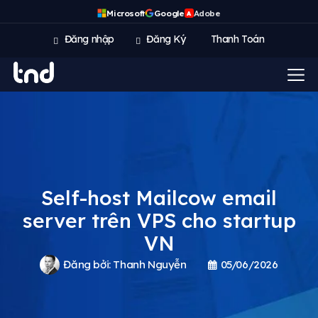
Microsoft
Google
Adobe
A
Đăng nhập
Đăng Ký
Thanh Toán
Self-host Mailcow email
server trên VPS cho startup
VN
Đăng bởi:
Thanh Nguyễn
05/06/2026