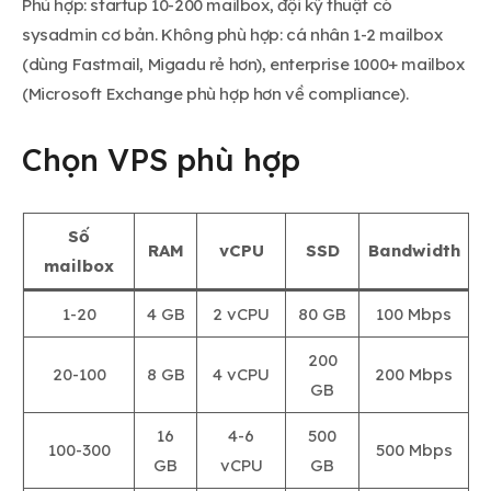
Phù hợp: startup 10-200 mailbox, đội kỹ thuật có
sysadmin cơ bản. Không phù hợp: cá nhân 1-2 mailbox
(dùng Fastmail, Migadu rẻ hơn), enterprise 1000+ mailbox
(Microsoft Exchange phù hợp hơn về compliance).
Chọn VPS phù hợp
Số
RAM
vCPU
SSD
Bandwidth
mailbox
1-20
4 GB
2 vCPU
80 GB
100 Mbps
200
20-100
8 GB
4 vCPU
200 Mbps
GB
16
4-6
500
100-300
500 Mbps
GB
vCPU
GB