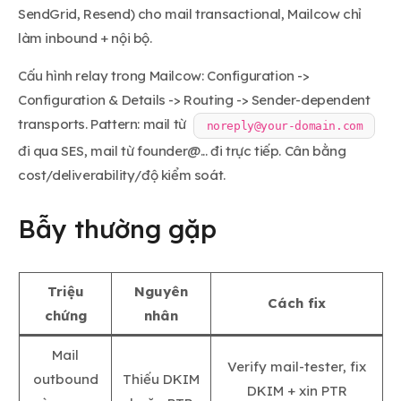
SendGrid, Resend) cho mail transactional, Mailcow chỉ
làm inbound + nội bộ.
Cấu hình relay trong Mailcow: Configuration ->
Configuration & Details -> Routing -> Sender-dependent
transports. Pattern: mail từ
noreply@your-domain.com
đi qua SES, mail từ founder@... đi trực tiếp. Cân bằng
cost/deliverability/độ kiểm soát.
Bẫy thường gặp
Triệu
Nguyên
Cách fix
chứng
nhân
Mail
Verify mail-tester, fix
outbound
Thiếu DKIM
DKIM + xin PTR