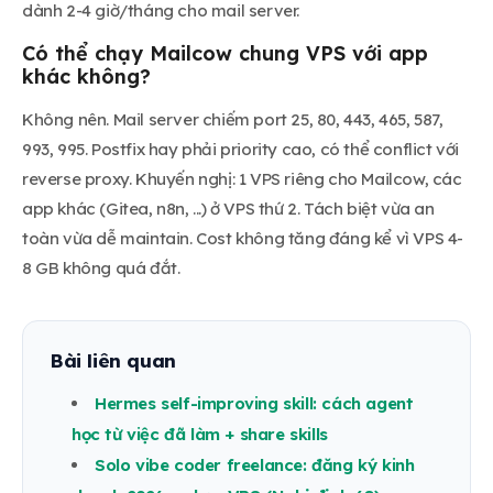
dành 2-4 giờ/tháng cho mail server.
Có thể chạy Mailcow chung VPS với app
khác không?
Không nên. Mail server chiếm port 25, 80, 443, 465, 587,
993, 995. Postfix hay phải priority cao, có thể conflict với
reverse proxy. Khuyến nghị: 1 VPS riêng cho Mailcow, các
app khác (Gitea, n8n, ...) ở VPS thứ 2. Tách biệt vừa an
toàn vừa dễ maintain. Cost không tăng đáng kể vì VPS 4-
8 GB không quá đắt.
Bài liên quan
Hermes self-improving skill: cách agent
học từ việc đã làm + share skills
Solo vibe coder freelance: đăng ký kinh