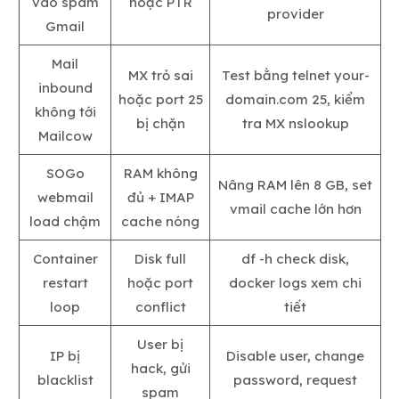
vào spam
hoặc PTR
provider
Gmail
Mail
MX trỏ sai
Test bằng telnet your-
inbound
hoặc port 25
domain.com 25, kiểm
không tới
bị chặn
tra MX nslookup
Mailcow
SOGo
RAM không
Nâng RAM lên 8 GB, set
webmail
đủ + IMAP
vmail cache lớn hơn
load chậm
cache nóng
Container
Disk full
df -h check disk,
restart
hoặc port
docker logs xem chi
loop
conflict
tiết
User bị
IP bị
Disable user, change
hack, gửi
blacklist
password, request
spam