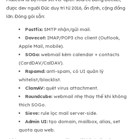
được dev người Đức duy trì từ 2016, ổn định, cộng đồng
lớn. Đóng gói sẵn:
Postfix:
SMTP nhận/gửi mail.
Dovecot:
IMAP/POP3 cho client (Outlook,
Apple Mail, mobile).
SOGo:
webmail kèm calendar + contacts
(CardDAV/CalDAV).
Rspamd:
anti-spam, có UI quản lý
whitelist/blacklist.
ClamAV:
quét virus attachment.
Roundcube:
webmail nhẹ thay thế khi không
thích SOGo.
Sieve:
rule lọc mail server-side.
Admin UI:
tạo domain, mailbox, alias, set
quota qua web.