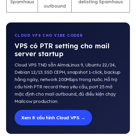
Spamhaus
delisting Spamhaus
outbound
CLOUD VPS CHO VIBE CODER
VPS có PTR setting cho mail
server startup
Cloud VPS TND sẵn AlmaLinux 9, Ubuntu 22/24,
Debian 12/13. SSD CEPH, snapshot 1-click, backup
hằng ngày, network 200Mbps trong nước. Hỗ trợ
cấu hình PTR record theo yêu cầu, port 25 mở
mặc định cho mail outbound, đủ điều kiện chạy
Mailcow production.
Xem 8 cấu hình Cloud VPS →