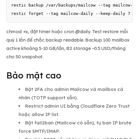
restic backup /var/backups/mailcow --tag mailcow-dai
chmod +x, đặt timer hoặc cron @daily. Test restore mỗi
quý 1 lần để chắc backup readable. Backup 100 mailbox
active khoảng 5-10 GB/lần, B2 storage ~0.5 USD/tháng
cho 50 snapshot.
Bảo mật cao
Bật 2FA cho admin Mailcow và mailbox cá
nhân (TOTP support sẵn).
Restrict admin UI bằng Cloudflare Zero Trust
hoặc allow IP list.
Bật fail2ban (Mailcow có sẵn), tự ban IP brute
force SMTP/IMAP.