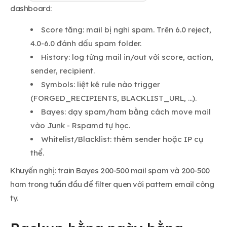
dashboard:
Score tăng: mail bị nghi spam. Trên 6.0 reject,
4.0-6.0 đánh dấu spam folder.
History: log từng mail in/out với score, action,
sender, recipient.
Symbols: liệt kê rule nào trigger
(FORGED_RECIPIENTS, BLACKLIST_URL, ...).
Bayes: dạy spam/ham bằng cách move mail
vào Junk - Rspamd tự học.
Whitelist/Blacklist: thêm sender hoặc IP cụ
thể.
Khuyến nghị: train Bayes 200-500 mail spam và 200-500
ham trong tuần đầu để filter quen với pattern email công
ty.