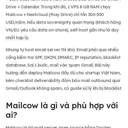
Drive + Calendar. Trong khi đó, 1 VPS 8 GB RAM chạy
Mailcow + Nextcloud (thay Drive) chỉ tốn 300-500
USD/năm. Nếu data sovereignty quan trọng (khách hàng
VN/EU yêu cầu data on-shore), self-host gần như là duy
nhất hợp lý.
Nhưng tự host email server thì khó. Email phải qua nhiều
cổng kiểm tra: SPF, DKIM, DMARC, IP reputation, blacklist
database. Sai 1 bước, mail vào spam Gmail. Bài này
hướng dẫn deploy Mailcow đầy đủ cho startup Việt Nam,
kèm checklist deliverability đảm bảo mail outbound qua
Gmail/Outlook không spam, có guide xử lý khi bị blacklist.
Mailcow là gì và phù hợp với
ai?
Mailcow là bộ mail server open source bằng Docker,