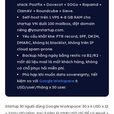
stack: Postfix + Dovecot + SOGo + Rspamd +
ClamAV + Roundcube + Sieve.
Self-host trên 1 VPS 4-8 GB RAM cho
startup VN dưới 100 mailbox, đặt domain
riêng @yourstartup.com.
Yêu cầu khắt khe: PTR record, SPF, DKIM,
DMARC, không bị blacklist, không trên IP
cloud spam-prone.
Backup hằng ngày bằng restic ra B2/R2 -
mất dữ liệu mail là mất khách hàng, không
có chỗ phục hồi miễn phí.
Phù hợp khi muốn data sovereignty, tiết
kiệm so với
Google Workspace
6
USD/user/tháng x 50 user.
Startup 30 người dùng Google Workspace: 30 x 6 USD x 12
= 2160 USD/năm. Sau 3 năm là 6500 USD chỉ để có email +