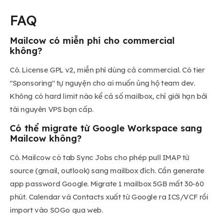
FAQ
Mailcow có miễn phí cho commercial
không?
Có. License GPL v2, miễn phí dùng cả commercial. Có tier
"Sponsoring" tự nguyện cho ai muốn ủng hộ team dev.
Không có hard limit nào kể cả số mailbox, chỉ giới hạn bởi
tài nguyên VPS bạn cấp.
Có thể migrate từ Google Workspace sang
Mailcow không?
Có. Mailcow có tab Sync Jobs cho phép pull IMAP từ
source (gmail, outlook) sang mailbox đích. Cần generate
app password Google. Migrate 1 mailbox 5GB mất 30-60
phút. Calendar và Contacts xuất từ Google ra ICS/VCF rồi
import vào SOGo qua web.