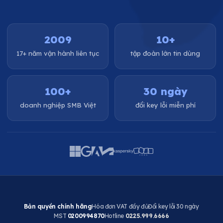
2009
10+
17+ năm vận hành liên tục
tập đoàn lớn tin dùng
100+
30 ngày
doanh nghiệp SMB Việt
đổi key lỗi miễn phí
Bản quyền chính hãng
Hóa đơn VAT đầy đủ
Đổi key lỗi 30 ngày
MST
0200994870
Hotline
0225.999.6666