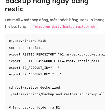
Backup hằng ngày bằng
restic
Mất mail = mất hợp đồng, mất khách hàng. Backup không
thể bỏ. Script
:
/etc/cron.daily/backup-mailcow.sh
#!/usr/bin/env bash

set -euo pipefail

export RESTIC_REPOSITORY="b2:my-backup-bucket:mailco
export RESTIC_PASSWORD_FILE=/root/.restic-pass

export B2_ACCOUNT_ID="..."

export B2_ACCOUNT_KEY="..."

cd /opt/mailcow-dockerized

./helper-scripts/backup_and_restore.sh backup all --
# Sync backup folder ra B2
