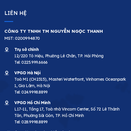
LIÊN HỆ
CÔNG TY TNHH TM NGUYỄN NGỌC THANH
MST: 0200994870
Trụ sở chính
12/220 Tô Hiệu, Phường Lê Chân, TP. Hải Phòng
Tel:
0225.999.6666
VPGD Hà Nội
Toà M1 (CH2315), Masteri Waterfront, Vinhomes Oceanpark
1, Gia Lâm, Hà Nội
Tel:
024.9998.8899
VPGD Hồ Chí Minh
L17-11, Tầng 17, Toà nhà Vincom Center, Số 72 Lê Thánh
Tôn, Phường Sài Gòn, TP. Hồ Chí Minh
Tel:
028.9998.8899