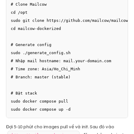
# Clone Mailcow

cd /opt

sudo git clone https://github.com/mailcow/mailcow-do
cd mailcow-dockerized

# Generate config

sudo ./generate_config.sh

# Nhập mail hostname: mail.your-domain.com

# Time zone: Asia/Ho_Chi_Minh

# Branch: master (stable)

# Bật stack

sudo docker compose pull

Đợi 5-10 phút cho images pull về và init. Sau đó vào