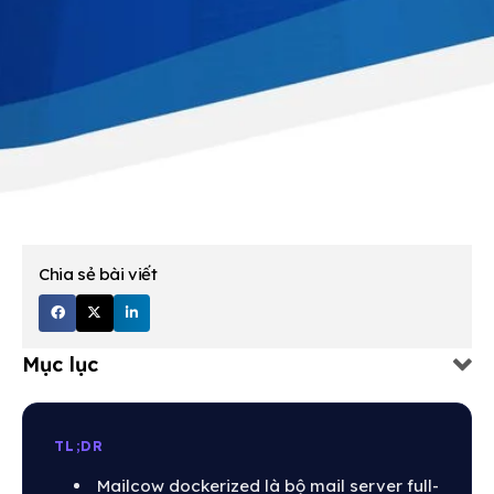
Chia sẻ bài viết
Mục lục
TL;DR
Mailcow dockerized là bộ mail server full-