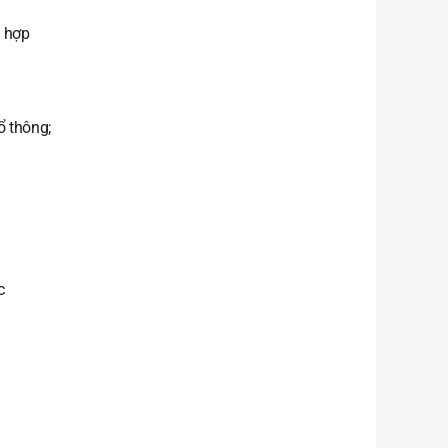
ù hợp
ổ thông;
c