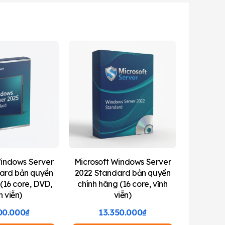
Windows Server
Microsoft Windows Server
ard bản quyền
2022 Standard bản quyền
(16 core, DVD,
chính hãng (16 core, vĩnh
h viễn)
viễn)
00.000
₫
13.350.000
₫