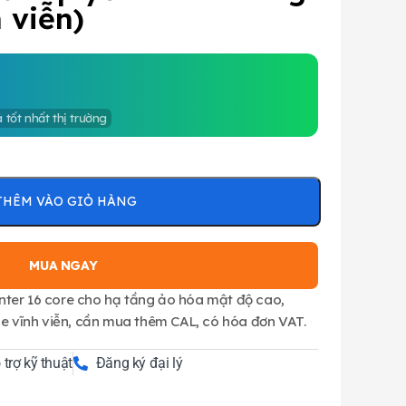
h viễn)
á tốt nhất thị trường
THÊM VÀO GIỎ HÀNG
MUA NGAY
ter 16 core cho hạ tầng ảo hóa mật độ cao,
se vĩnh viễn, cần mua thêm CAL, có hóa đơn VAT.
 trợ kỹ thuật
Đăng ký đại lý