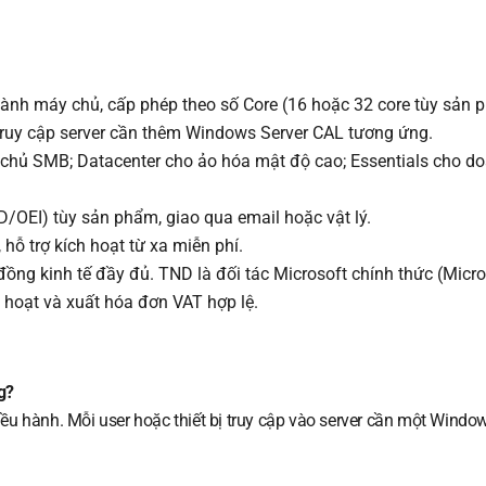
hành máy chủ, cấp phép theo số Core (16 hoặc 32 core tùy sản 
 truy cập server cần thêm Windows Server CAL tương ứng.
chủ SMB; Datacenter cho ảo hóa mật độ cao; Essentials cho d
D/OEI) tùy sản phẩm, giao qua email hoặc vật lý.
 hỗ trợ kích hoạt từ xa miễn phí.
ồng kinh tế đầy đủ. TND là đối tác Microsoft chính thức (Micro
h hoạt và xuất hóa đơn VAT hợp lệ.
g?
ều hành. Mỗi user hoặc thiết bị truy cập vào server cần một Windo