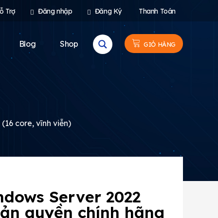
ỗ Trợ
Đăng nhập
Đăng Ký
Thanh Toán
Blog
Shop
GIỎ HÀNG
16 core, vĩnh viễn)
ndows Server 2022
bản quyền chính hãng