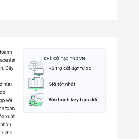
 doanh
CHỈ CÓ TẠI TND.VN
acenter
ch. Đây
Hỗ trợ cài đặt từ xa
Giá tốt nhất
Sở hữu
hợp
Bảo hành key trọn đời
ợp với
nh toán,
ản xuất
 phần
/7 cho