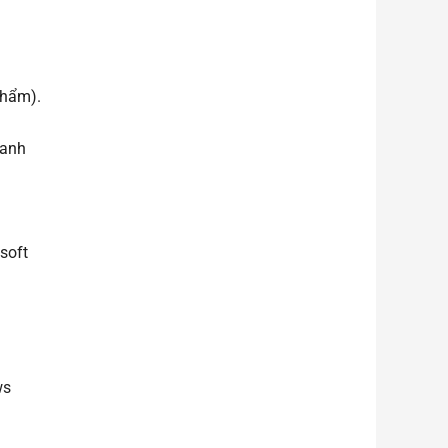
phẩm).
oanh
soft
ws