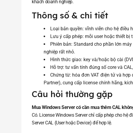
khách doanh nghiệp.
Thông số & chi tiết
Loại bản quyền: vĩnh viễn cho hệ điều 
Lưu ý cấp phép: mỗi user hoặc thiết bị
Phiên bản: Standard cho phần lớn máy 
nghiệp rất nhỏ.
Hình thức giao: key và/hoặc bộ cài (DV
Hỗ trợ: tư vấn tính đúng số core và CAL,
Chứng từ: hóa đơn VAT điện tử và hợp đ
Partner), cung cấp license chính hãng, kíc
Câu hỏi thường gặp
Mua Windows Server có cần mua thêm CAL khôn
Có. License Windows Server chỉ cấp phép cho hệ đi
Server CAL (User hoặc Device) để hợp lệ.