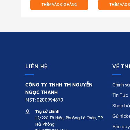
THÊM VÀO GIỎ HÀNG
THÊM VÀO 
LIÊN HỆ
VỀ TN
CÔNG TY TNHH TM NGUYỄN
Chính sá
NGỌC THANH
Tin Tức
MST: 0200994870
Shop bả
Trụ sở chính
Gửi tick
12/220 Tô Hiệu, Phường Lê Chân, TP.
Hải Phòng
Bản quy