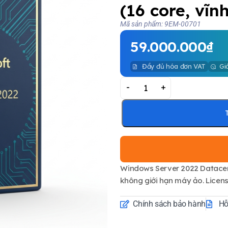
(16 core, vĩn
Mã sản phẩm: 9EM-00701
59.000.000
₫
Đầy đủ hóa đơn VAT
Gi
-
+
Windows Server 2022 Datacen
không giới hạn máy ảo. Licen
Chính sách bảo hành
Hỗ