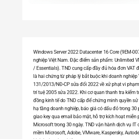
Windows Server 2022 Datacenter 16 Core (9EM-00
nghiệp Việt Nam. Đặc điểm sản phẩm: Unlimited VM
/ Essentials). TND cung cấp đầy đủ hóa đơn VAT đ
là hai chứng từ pháp lý bắt buộc khi doanh nghiệ
131/2013/NĐ-CP sửa đổi 2022 về xử phạt vi phạm h
trí tuệ 2005 sửa 2022. Khi cơ quan thanh tra kiểm
đồng kinh tế do TND cấp để chứng minh quyền sử 
hạ tầng doanh nghiệp, báo giá có dấu đỏ trong 30 p
giao key qua email bảo mật, hỗ trợ kích hoạt miễn 
Microsoft trong 30 ngày. TND vận hành dịch vụ IT
mềm Microsoft, Adobe, VMware, Kaspersky, Autode