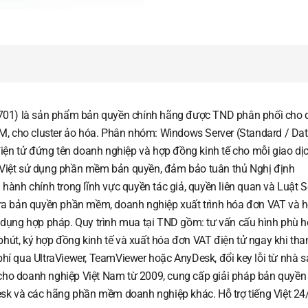
701) là sản phẩm bản quyền chính hãng được TND phân phối cho
, cho cluster ảo hóa. Phân nhóm: Windows Server (Standard / Dat
iện tử đứng tên doanh nghiệp và hợp đồng kinh tế cho mỗi giao dị
p Việt sử dụng phần mềm bản quyền, đảm bảo tuân thủ Nghị định
ành chính trong lĩnh vực quyền tác giả, quyền liên quan và Luật 
 tra bản quyền phần mềm, doanh nghiệp xuất trình hóa đơn VAT và 
dụng hợp pháp. Quy trình mua tại TND gồm: tư vấn cấu hình phù h
hút, ký hợp đồng kinh tế và xuất hóa đơn VAT điện tử ngay khi tha
phí qua UltraViewer, TeamViewer hoặc AnyDesk, đổi key lỗi từ nhà s
 cho doanh nghiệp Việt Nam từ 2009, cung cấp giải pháp bản quyền
sk và các hãng phần mềm doanh nghiệp khác. Hỗ trợ tiếng Việt 24