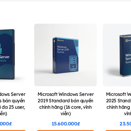
dows Server
Microsoft Windows Server
Microsoft 
ls bản quyền
2019 Standard bản quyền
2025 Stand
i đa 25 user,
chính hãng (16 core, vĩnh
chính hãng 
iễn)
viễn)
vĩn
.000
₫
15.600.000
₫
23.5