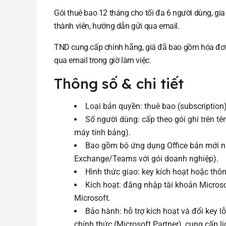
Gói thuê bao 12 tháng cho tối đa 6 người dùng, gia
thành viên, hướng dẫn gửi qua email.
TND cung cấp chính hãng, giá đã bao gồm hóa đơn VA
qua email trong giờ làm việc.
Thông số & chi tiết
Loại bản quyền: thuê bao (subscription)
Số người dùng: cấp theo gói ghi trên tên
máy tính bảng).
Bao gồm bộ ứng dụng Office bản mới n
Exchange/Teams với gói doanh nghiệp).
Hình thức giao: key kích hoạt hoặc thôn
Kích hoạt: đăng nhập tài khoản Microso
Microsoft.
Bảo hành: hỗ trợ kích hoạt và đổi key lỗ
chính thức (Microsoft Partner), cung cấp l