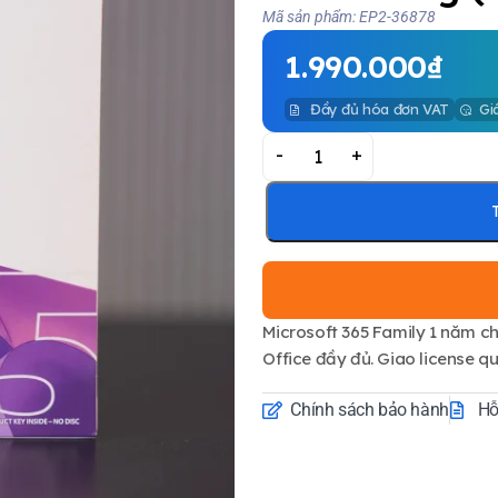
Mã sản phẩm: EP2-36878
1.990.000
₫
Đầy đủ hóa đơn VAT
Gi
-
+
Microsoft 365 Family 1 năm ch
Office đầy đủ. Giao license q
Chính sách bảo hành
Hỗ