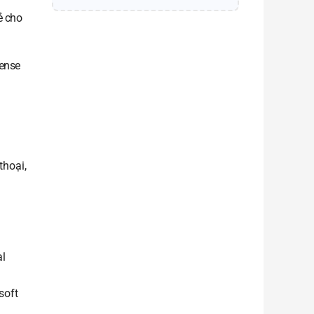
ẻ cho
cense
thoại,
al
soft