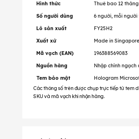
Hình thức
Thuê bao 12 tháng,
Số người dùng
6 người, mỗi người t
Lô sản xuất
FY25H2
Xuất xứ
Made in Singapor
Mã vạch (EAN)
196388569083
Nguồn hàng
Nhập chính ngạch 
Tem bảo mật
Hologram Microsof
Các thông số trên được chụp trực tiếp từ tem 
SKU và mã vạch khi nhận hàng.