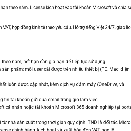
 hạn theo năm. License kích hoạt vào tài khoản Microsoft và chia s
T, hợp đồng kinh tế theo yêu cầu. Hỗ trợ tiếng Việt 24/7, giao li
 theo năm, hết hạn cần gia hạn để tiếp tục sử dụng.
 sản phẩm; mỗi user cài được trên nhiều thiết bị (PC, Mac, điện 
hất luôn được cập nhật, kèm dịch vụ đám mây (OneDrive, và
g tin tài khoản gửi qua email trong giờ làm việc.
ft cá nhân hoặc tài khoản Microsoft 365 doanh nghiệp tại port
i từ nhà sản xuất trong thời gian quy định. TND là đối tác Micro
icense chính hãng, kích hoạt và xuất hóa đơn VAT hợp lệ.