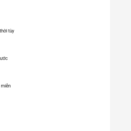
thời tùy
rước
t miễn