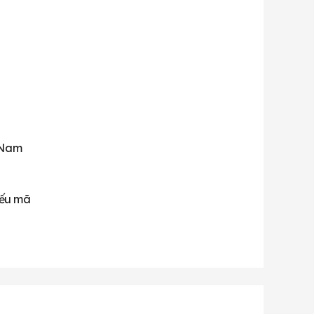
 Nam
iếu mã