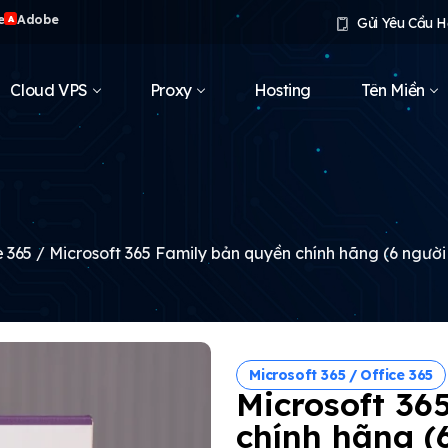
e
Adobe
A
Gửi Yêu Cầu H
Cloud VPS
Proxy
Hosting
Tên Miền
e 365
/ Microsoft 365 Family bản quyền chính hãng (6 người
Microsoft 365 / Office 365
Microsoft 36
chính hãng (