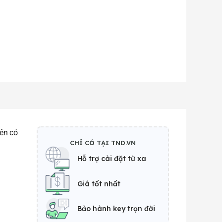
iên có
CHỈ CÓ TẠI TND.VN
Hỗ trợ cài đặt từ xa
Giá tốt nhất
Bảo hành key trọn đời