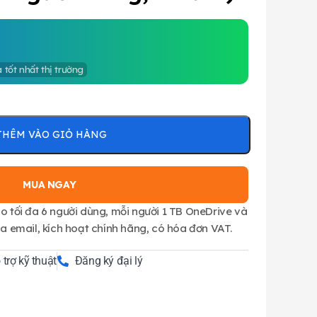
á tốt nhất thị trường
THÊM VÀO GIỎ HÀNG
MUA NGAY
o tối đa 6 người dùng, mỗi người 1 TB OneDrive và
ua email, kích hoạt chính hãng, có hóa đơn VAT.
 trợ kỹ thuật
Đăng ký đại lý