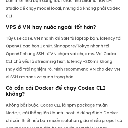
cần thiết nếu bạn dùng tool khác như Ollama hay LM
Studio để chạy model local, nhưng đó không phải Codex
CLI.
VPS ở VN hay nước ngoài tốt hơn?
Tùy use case. VN nhanh khi SSH từ laptop bạn, latency tới
OpenAI cao hơn 1 chút. Singapore/Tokyo nhanh tới
OpenAI nhưng SSH từ VN chậm vài chục ms. Với Codex
CLI chủ yếu là streaming text, latency ~200ms không
thay đổi trải nghiệm rõ. Mình recommend VN cho dev VN
vì SSH responsive quan trọng hơn.
Có cần cài Docker để chạy Codex CLI
không?
Không bắt buộc. Codex CLI là npm package thuần
Node.js, cài thẳng lên Ubuntu host là dùng được. Docker
chỉ cần thiết nếu bạn muốn isolation giữa nhiều project có