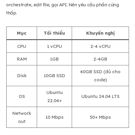
orchestrate, edit file, gọi API. Nên yêu cầu phần cứng
thấp.
Mục
Tối thiểu
Khuyến nghị
CPU
1 vCPU
2-4 vCPU
RAM
1GB
2-4GB
40GB SSD (đủ cho
Disk
10GB SSD
code)
Ubuntu
OS
Ubuntu 24.04 LTS
22.04+
Network
10 Mbps
50+ Mbps
out