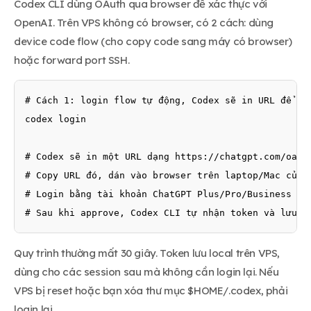
Codex CLI dùng OAuth qua browser để xác thực với
OpenAI. Trên VPS không có browser, có 2 cách: dùng
device code flow (cho copy code sang máy có browser)
hoặc forward port SSH.
# Cách 1: login flow tự động, Codex sẽ in URL để bạn
codex login

# Codex sẽ in một URL dạng https://chatgpt.com/oauth
# Copy URL đó, dán vào browser trên laptop/Mac của b
# Login bằng tài khoản ChatGPT Plus/Pro/Business

# Sau khi approve, Codex CLI tự nhận token và lưu v
Quy trình thường mất 30 giây. Token lưu local trên VPS,
dùng cho các session sau mà không cần login lại. Nếu
VPS bị reset hoặc bạn xóa thư mục $HOME/.codex, phải
login lại.