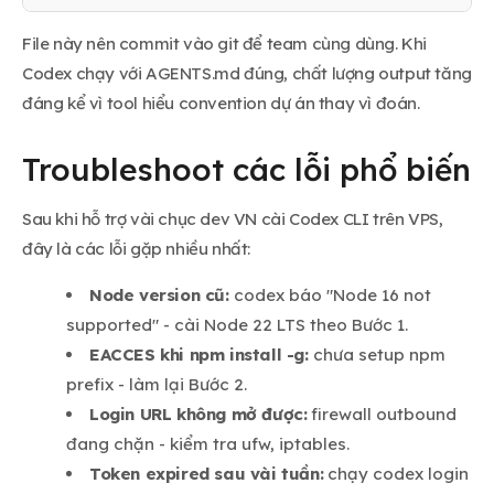
File này nên commit vào git để team cùng dùng. Khi
Codex chạy với AGENTS.md đúng, chất lượng output tăng
đáng kể vì tool hiểu convention dự án thay vì đoán.
Troubleshoot các lỗi phổ biến
Sau khi hỗ trợ vài chục dev VN cài Codex CLI trên VPS,
đây là các lỗi gặp nhiều nhất:
Node version cũ:
codex báo "Node 16 not
supported" - cài Node 22 LTS theo Bước 1.
EACCES khi npm install -g:
chưa setup npm
prefix - làm lại Bước 2.
Login URL không mở được:
firewall outbound
đang chặn - kiểm tra ufw, iptables.
Token expired sau vài tuần:
chạy codex login