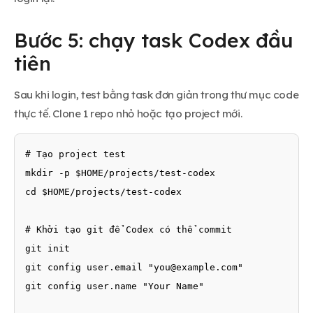
Bước 5: chạy task Codex đầu
tiên
Sau khi login, test bằng task đơn giản trong thư mục code
thực tế. Clone 1 repo nhỏ hoặc tạo project mới.
# Tạo project test

mkdir -p $HOME/projects/test-codex

cd $HOME/projects/test-codex

# Khởi tạo git để Codex có thể commit

git init

git config user.email "
you@example.com
"

git config user.name "Your Name"
