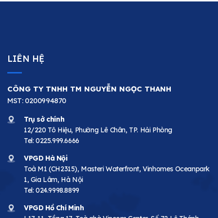
LIÊN HỆ
CÔNG TY TNHH TM NGUYỄN NGỌC THANH
MST: 0200994870
Trụ sở chính
12/220 Tô Hiệu, Phường Lê Chân, TP. Hải Phòng
Tel:
0225.999.6666
VPGD Hà Nội
Toà M1 (CH2315), Masteri Waterfront, Vinhomes Oceanpark
1, Gia Lâm, Hà Nội
Tel:
024.9998.8899
VPGD Hồ Chí Minh