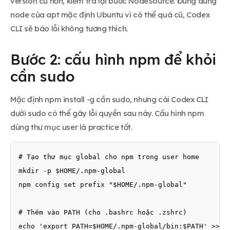
version cũ hơn, kiểm tra lại bước NodeSource. Đừng dùng
node của apt mặc định Ubuntu vì có thể quá cũ, Codex
CLI sẽ báo lỗi không tương thích.
Bước 2: cấu hình npm để khỏi
cần sudo
Mặc định npm install -g cần sudo, nhưng cài Codex CLI
dưới sudo có thể gây lỗi quyền sau này. Cấu hình npm
dùng thư mục user là practice tốt.
# Tạo thư mục global cho npm trong user home

mkdir -p $HOME/.npm-global

npm config set prefix "$HOME/.npm-global"

# Thêm vào PATH (cho .bashrc hoặc .zshrc)

echo 'export PATH=$HOME/.npm-global/bin:$PATH' >> $H