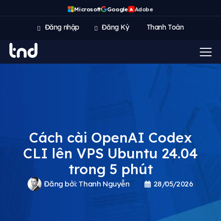
Microsoft
Google
Adobe
A
Đăng nhập
Đăng Ký
Thanh Toán
Cách cài OpenAI Codex
CLI lên VPS Ubuntu 24.04
trong 5 phút
Đăng bởi:
Thanh Nguyễn
28/05/2026