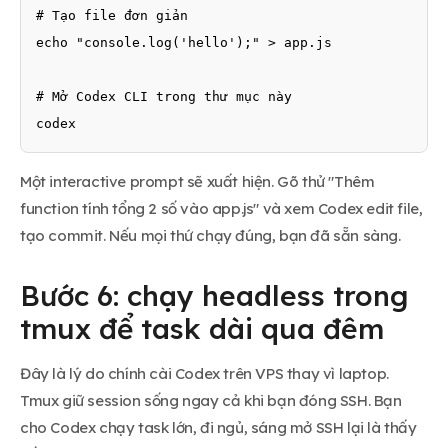
# Tạo file đơn giản

echo "console.log('hello');" > app.js

# Mở Codex CLI trong thư mục này

codex
Một interactive prompt sẽ xuất hiện. Gõ thử "Thêm
function tính tổng 2 số vào app.js" và xem Codex edit file,
tạo commit. Nếu mọi thứ chạy đúng, bạn đã sẵn sàng.
Bước 6: chạy headless trong
tmux để task dài qua đêm
Đây là lý do chính cài Codex trên VPS thay vì laptop.
Tmux giữ session sống ngay cả khi bạn đóng SSH. Bạn
cho Codex chạy task lớn, đi ngủ, sáng mở SSH lại là thấy