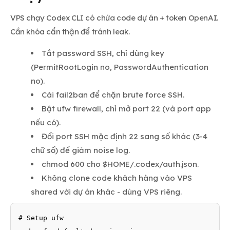
VPS chạy Codex CLI có chứa code dự án + token OpenAI.
Cần khóa cẩn thận để tránh leak.
Tắt password SSH, chỉ dùng key
(PermitRootLogin no, PasswordAuthentication
no).
Cài fail2ban để chặn brute force SSH.
Bật ufw firewall, chỉ mở port 22 (và port app
nếu có).
Đổi port SSH mặc định 22 sang số khác (3-4
chữ số) để giảm noise log.
chmod 600 cho $HOME/.codex/auth.json.
Không clone code khách hàng vào VPS
shared với dự án khác - dùng VPS riêng.
# Setup ufw
