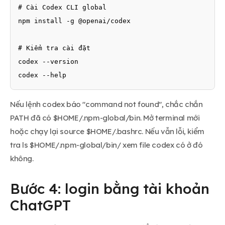
# Cài Codex CLI global

npm install -g @openai/codex

# Kiểm tra cài đặt

codex --version

codex --help
Nếu lệnh codex báo "command not found", chắc chắn
PATH đã có $HOME/.npm-global/bin. Mở terminal mới
hoặc chạy lại source $HOME/.bashrc. Nếu vẫn lỗi, kiểm
tra ls $HOME/.npm-global/bin/ xem file codex có ở đó
không.
Bước 4: login bằng tài khoản
ChatGPT