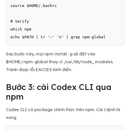
source $HOME/.bashrc

# Verify

which npm

echo $PATH | tr ':' 'n' | grep npm-global
Sau bước này, mọi npm install -g sẽ đặt vào
$HOME/.npm-global thay vì /usr/lib/node_modules.
Tránh được lỗi EACCES kinh điển.
Bước 3: cài Codex CLI qua
npm
Codex CLI có package chính thức trên npm. Cài 1 lệnh là
xong.