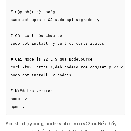
# Cập nhật hệ thống

sudo apt update && sudo apt upgrade -y

# Cài curl nếu chưa có

sudo apt install -y curl ca-certificates

# Cài Node.js 22 LTS qua NodeSource

curl -fsSL https://deb.nodesource.com/setup_22.x | s
sudo apt install -y nodejs

# Kiểm tra version

node -v

npm -v
Sau khi chạy xong, node -v phải in ra v22.x.x. Nếu thấy