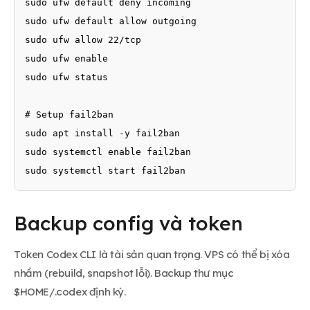
sudo ufw default deny incoming

sudo ufw default allow outgoing

sudo ufw allow 22/tcp

sudo ufw enable

sudo ufw status

# Setup fail2ban

sudo apt install -y fail2ban

sudo systemctl enable fail2ban

sudo systemctl start fail2ban
Backup config và token
Token Codex CLI là tài sản quan trọng. VPS có thể bị xóa
nhầm (rebuild, snapshot lỗi). Backup thư mục
$HOME/.codex định kỳ.