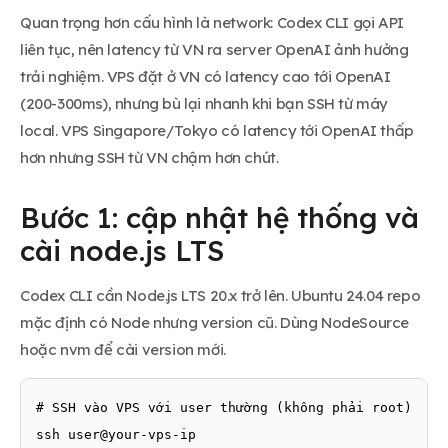
Quan trọng hơn cấu hình là network: Codex CLI gọi API
liên tục, nên latency từ VN ra server OpenAI ảnh hưởng
trải nghiệm. VPS đặt ở VN có latency cao tới OpenAI
(200-300ms), nhưng bù lại nhanh khi bạn SSH từ máy
local. VPS Singapore/Tokyo có latency tới OpenAI thấp
hơn nhưng SSH từ VN chậm hơn chút.
Bước 1: cập nhật hệ thống và
cài node.js LTS
Codex CLI cần Node.js LTS 20.x trở lên. Ubuntu 24.04 repo
mặc định có Node nhưng version cũ. Dùng NodeSource
hoặc nvm để cài version mới.
# SSH vào VPS với user thường (không phải root)

ssh user@your-vps-ip
