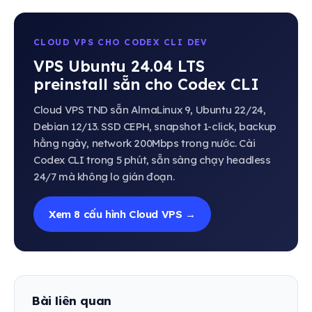
CLOUD VPS CHO CODEX CLI DEV
VPS Ubuntu 24.04 LTS
preinstall sẵn cho Codex CLI
Cloud VPS TND sẵn AlmaLinux 9, Ubuntu 22/24,
Debian 12/13. SSD CEPH, snapshot 1-click, backup
hằng ngày, network 200Mbps trong nước. Cài
Codex CLI trong 5 phút, sẵn sàng chạy headless
24/7 mà không lo gián đoạn.
Xem 8 cấu hình Cloud VPS →
Bài liên quan