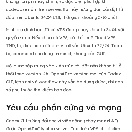
không tốn pin máy chính, và đặc biệt phù hợp khi
codebase nằm trên server. Bài này hướng dẫn cài đặt từ
đầu trên Ubuntu 24.04 LTS, thời gian khoảng 5-10 phút.
Mình giả định bạn đã có VPS đang chạy Ubuntu 24.04 với
quyền sudo. Nếu chưa có VPS, có thể thuê Cloud VPS
TND, hệ điều hành đã preinstall sẵn Ubuntu 22/24. Toàn
bộ command chỉ dùng terminal, không cần GUI.
Nội dung tập trung vào kiến trúc cài đặt nên không bị lỗi
thời theo version. Khi OpenAI ra version mới của Codex
CLI, lệnh cài và workflow này vẫn áp dụng được, chỉ con
số phụ thuộc thời điểm bạn đọc.
Yêu cầu phần cứng và mạng
Codex CLI tương đối nhẹ vì việc nặng (chạy model AI)
được OpenAI xử lý phía server. Tool trên VPS chỉ là client