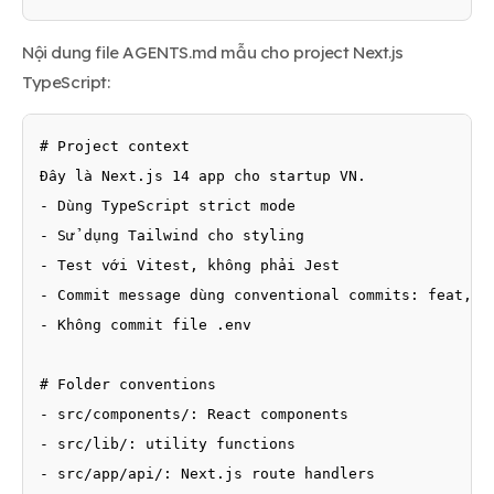
Nội dung file AGENTS.md mẫu cho project Next.js
TypeScript:
# Project context

Đây là Next.js 14 app cho startup VN.

- Dùng TypeScript strict mode

- Sử dụng Tailwind cho styling

- Test với Vitest, không phải Jest

- Commit message dùng conventional commits: feat, fi
- Không commit file .env

# Folder conventions

- src/components/: React components

- src/lib/: utility functions

- src/app/api/: Next.js route handlers