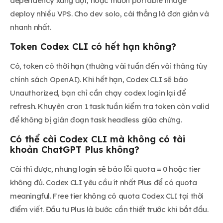
dependency xung đột, hoặc muốn portable image
deploy nhiều VPS. Cho dev solo, cài thẳng là đơn giản và
nhanh nhất.
Token Codex CLI có hết hạn không?
Có, token có thời hạn (thường vài tuần đến vài tháng tùy
chính sách OpenAI). Khi hết hạn, Codex CLI sẽ báo
Unauthorized, bạn chỉ cần chạy codex login lại để
refresh. Khuyên cron 1 task tuần kiểm tra token còn valid
để không bị gián đoạn task headless giữa chừng.
Có thể cài Codex CLI mà không có tài
khoản ChatGPT Plus không?
Cài thì được, nhưng login sẽ báo lỗi quota = 0 hoặc tier
không đủ. Codex CLI yêu cầu ít nhất Plus để có quota
meaningful. Free tier không có quota Codex CLI tại thời
điểm viết. Đầu tư Plus là bước cần thiết trước khi bắt đầu.