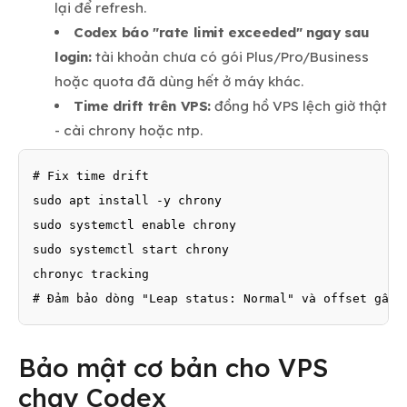
lại để refresh.
Codex báo "rate limit exceeded" ngay sau
login:
tài khoản chưa có gói Plus/Pro/Business
hoặc quota đã dùng hết ở máy khác.
Time drift trên VPS:
đồng hồ VPS lệch giờ thật
- cài chrony hoặc ntp.
# Fix time drift

sudo apt install -y chrony

sudo systemctl enable chrony

sudo systemctl start chrony

chronyc tracking

# Đảm bảo dòng "Leap status: Normal" và offset gần 
Bảo mật cơ bản cho VPS
chạy Codex