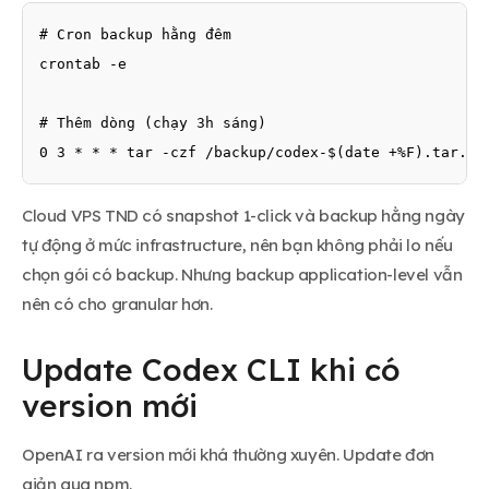
# Cron backup hằng đêm

crontab -e

# Thêm dòng (chạy 3h sáng)

0 3 * * * tar -czf /backup/codex-$(date +%F).tar.gz
Cloud VPS TND có snapshot 1-click và backup hằng ngày
tự động ở mức infrastructure, nên bạn không phải lo nếu
chọn gói có backup. Nhưng backup application-level vẫn
nên có cho granular hơn.
Update Codex CLI khi có
version mới
OpenAI ra version mới khá thường xuyên. Update đơn
giản qua npm.