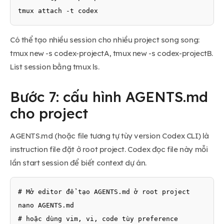
tmux attach -t codex
Có thể tạo nhiều session cho nhiều project song song:
tmux new -s codex-projectA, tmux new -s codex-projectB.
List session bằng tmux ls.
Bước 7: cấu hình AGENTS.md
cho project
AGENTS.md (hoặc file tương tự tùy version Codex CLI) là
instruction file đặt ở root project. Codex đọc file này mỗi
lần start session để biết context dự án.
# Mở editor để tạo AGENTS.md ở root project

nano AGENTS.md

# hoặc dùng vim, vi, code tùy preference