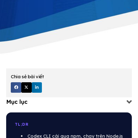
Chia sẻ bài viết
Mục lục
TL;DR
Codex CLI cài qua npm, chạy trên Node.js