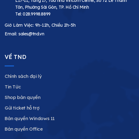
L17-11, Tầng 17, Toà nhà Vincom Center, Số 72 Lê Thánh
Tôn, Phường Sài Gòn, TP. Hồ Chí Minh
Tel:
028.9998.8899
Giờ Làm Việc: 9h-12h, Chiều 2h-5h
Email:
sales@tnd.vn
VỀ TND
Chính sách đại lý
Tin Tức
Shop bản quyền
Gửi ticket hỗ trợ
Bản quyền Windows 11
Bản quyền Office