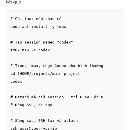
kết quả.
# Cài tmux nếu chưa có

sudo apt install -y tmux

# Tạo session named "codex"

tmux new -s codex

# Trong tmux, chạy Codex như bình thường

cd $HOME/projects/main-project

codex

# Detach mà giữ session: Ctrl+B sau đó D

# Đóng SSH, đi ngủ

# Sáng sau, SSH lại và attach

ssh user@your-vps-ip
