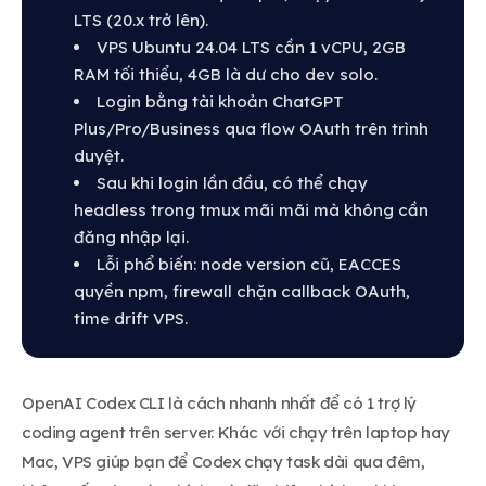
LTS (20.x trở lên).
VPS Ubuntu 24.04 LTS cần 1 vCPU, 2GB
RAM tối thiểu, 4GB là dư cho dev solo.
Login bằng tài khoản ChatGPT
Plus/Pro/Business qua flow OAuth trên trình
duyệt.
Sau khi login lần đầu, có thể chạy
headless trong tmux mãi mãi mà không cần
đăng nhập lại.
Lỗi phổ biến: node version cũ, EACCES
quyền npm, firewall chặn callback OAuth,
time drift VPS.
OpenAI Codex CLI là cách nhanh nhất để có 1 trợ lý
coding agent trên server. Khác với chạy trên laptop hay
Mac, VPS giúp bạn để Codex chạy task dài qua đêm,