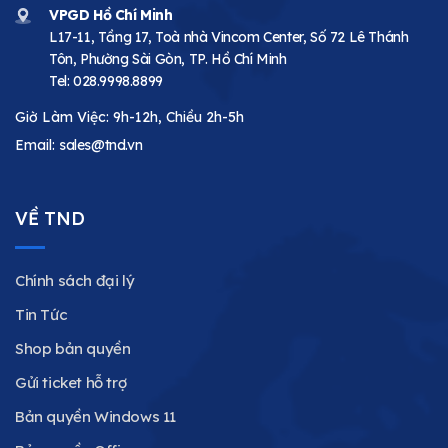
VPGD Hồ Chí Minh
L17-11, Tầng 17, Toà nhà Vincom Center, Số 72 Lê Thánh
Tôn, Phường Sài Gòn, TP. Hồ Chí Minh
Tel:
028.9998.8899
Giờ Làm Việc: 9h-12h, Chiều 2h-5h
Email:
sales@tnd.vn
VỀ TND
Chính sách đại lý
Tin Tức
Shop bản quyền
Gửi ticket hỗ trợ
Bản quyền Windows 11