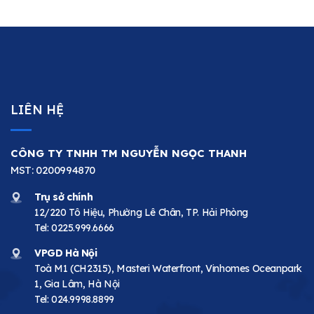
LIÊN HỆ
CÔNG TY TNHH TM NGUYỄN NGỌC THANH
MST: 0200994870
Trụ sở chính
12/220 Tô Hiệu, Phường Lê Chân, TP. Hải Phòng
Tel:
0225.999.6666
VPGD Hà Nội
Toà M1 (CH2315), Masteri Waterfront, Vinhomes Oceanpark
1, Gia Lâm, Hà Nội
Tel:
024.9998.8899