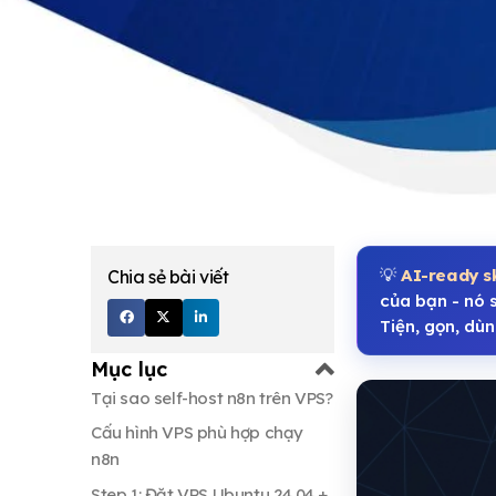
💡
AI-ready sk
Chia sẻ bài viết
của bạn - nó 
Tiện, gọn, dùn
Mục lục
Tại sao self-host n8n trên VPS?
Cấu hình VPS phù hợp chạy
n8n
Step 1: Đặt VPS Ubuntu 24.04 +