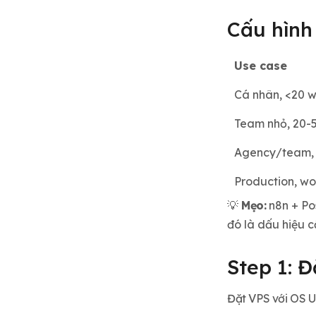
Cấu hình
Use case
Cá nhân, <20 
Team nhỏ, 20-
Agency/team, 
Production, wo
💡
Mẹo:
n8n + Po
đó là dấu hiệu 
Step 1: 
Đặt VPS với OS U