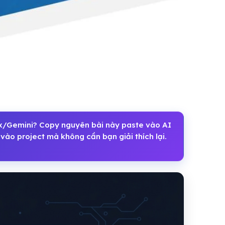
Gemini? Copy nguyên bài này paste vào AI
vào project mà không cần bạn giải thích lại.