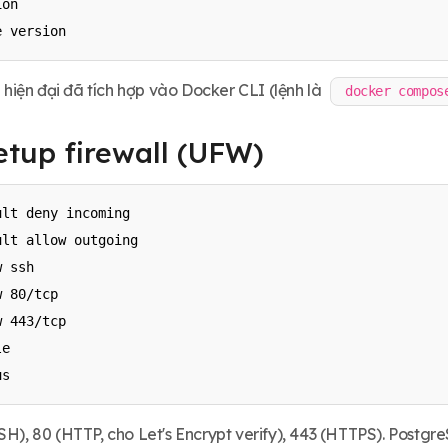
on

iện đại đã tích hợp vào Docker CLI (lệnh là
docker compos
etup firewall (UFW)
lt deny incoming

lt allow outgoing

 ssh

 80/tcp

 443/tcp

e

SH), 80 (HTTP, cho Let's Encrypt verify), 443 (HTTPS). Postgr