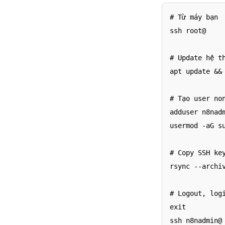
# Từ máy bạn

ssh root@
# Update hệ th
apt update && 
# Tạo user non
adduser n8nadm
usermod -aG su
# Copy SSH ke
rsync --archi
# Logout, logi
exit

ssh n8nadmin@