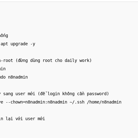
ống

apt upgrade -y

-root (đừng dùng root cho daily work)

in

do n8nadmin

y sang user mới (để login không cần password)

ve --chown=n8nadmin:n8nadmin ~/.ssh /home/n8nadmin

n lại với user mới
