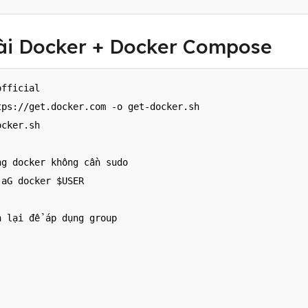
Cài Docker + Docker Compose
fficial

ps://get.docker.com -o get-docker.sh

cker.sh

g docker không cần sudo

aG docker $USER

 lại để áp dụng group
