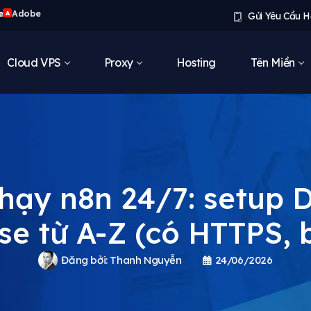
e
Adobe
A
Gửi Yêu Cầu H
Cloud VPS
Proxy
Hosting
Tên Miền
hạy n8n 24/7: setup 
e từ A-Z (có HTTPS, 
Đăng bởi:
Thanh Nguyễn
24/06/2026