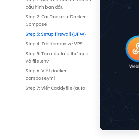
cấu hình ban đầu
Step 2: Cài Docker + Docker
Compose
Step 3: Setup firewall (UFW)
Step 4: Trỏ domain về VPS
Step 5: Tạo cấu trúc thư mục
và file .env
Step 6: Viết docker-
compose.yml
Step 7: Viết Caddyfile (auto
HTTPS)
Step 8: Khởi động stack
Step 9: Daily backup database
tự động
Step 10: Upload backup ra