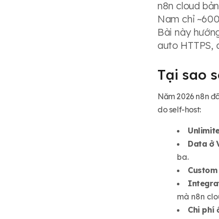
cloud storage (S3/R2)
n8n cloud bản
Step 11: Update n8n định kỳ (an
Nam chỉ ~600-
toàn)
Bài này hướn
Step 12: Bảo mật bổ sung
auto HTTPS, d
Monitoring n8n: biết khi nào
workflow fail
Tại sao s
Troubleshooting thường gặp
Năm 2026 n8n đã t
Use case n8n self-host phổ
do self-host:
biến cho dev Việt
Unlimit
Data ở 
ba.
Custom 
Integra
mà n8n clo
Chi phí 