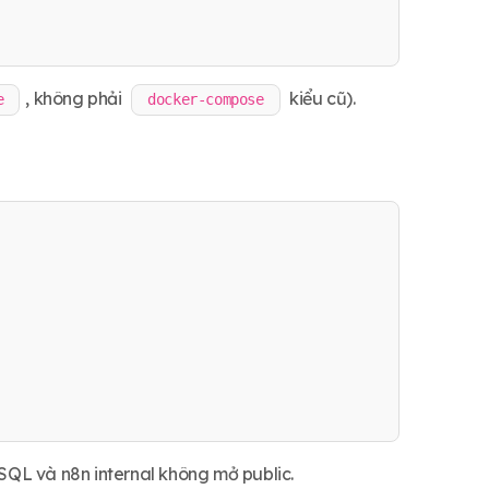
, không phải
kiểu cũ).
e
docker-compose
eSQL và n8n internal không mở public.