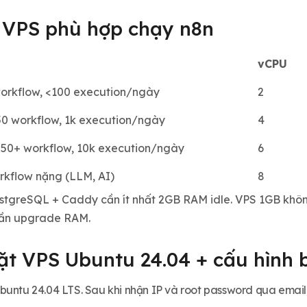
 VPS phù hợp chạy n8n
vCPU
workflow, <100 execution/ngày
2
50 workflow, 1k execution/ngày
4
50+ workflow, 10k execution/ngày
6
rkflow nặng (LLM, AI)
8
stgreSQL + Caddy cần ít nhất 2GB RAM idle. VPS 1GB không
cần upgrade RAM.
Đặt VPS Ubuntu 24.04 + cấu hình
buntu 24.04 LTS. Sau khi nhận IP và root password qua email