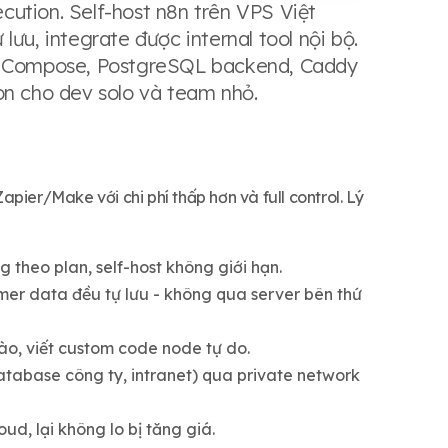
ution. Self-host n8n trên VPS Việt
ưu, integrate được internal tool nội bộ.
er Compose, PostgreSQL backend, Caddy
on cho dev solo và team nhỏ.
pier/Make với chi phí thấp hơn và full control. Lý
 theo plan, self-host không giới hạn.
er data đều tự lưu - không qua server bên thứ
ào, viết custom code node tự do.
database công ty, intranet) qua private network
, lại không lo bị tăng giá.