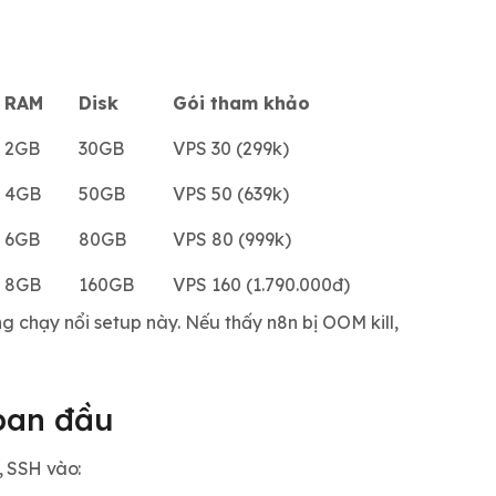
RAM
Disk
Gói tham khảo
2GB
30GB
VPS 30 (299k)
4GB
50GB
VPS 50 (639k)
6GB
80GB
VPS 80 (999k)
8GB
160GB
VPS 160 (1.790.000đ)
 chạy nổi setup này. Nếu thấy n8n bị OOM kill,
 ban đầu
, SSH vào: