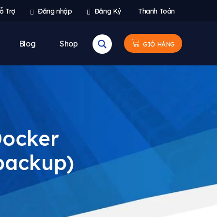
ỗ Trợ
Đăng nhập
Đăng Ký
Thanh Toán
Blog
Shop
GIỎ HÀNG
Docker
backup)