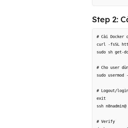
Step 2: 
# Cài Docker o
curl -fsSL htt
sudo sh get-do
# Cho user dùn
sudo usermod -
# Logout/login
exit

ssh n8nadmin@
# Verify
