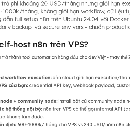
 trả phí khoảng 20 USD/tháng nhưng giới hạn exec
1000k/tháng, không giới hạn workflow, dữ liệu tự l
g dẫn full setup n8n trên Ubuntu 24.04 với Dock
aily backup, và secure env vars - chuẩn producti
elf-host n8n trên VPS?
rở thành tool automation hàng đầu cho dev Việt - thay thế Za
ed workflow execution:
bản cloud giới hạn execution/tháng
VPS của bạn:
credential API key, webhook payload, custom
node + community node:
install bất cứ community node n
te hệ thống nội bộ:
n8n trên VPS có thể gọi internal API (
ud không làm được.
ổn định:
600-1000k/tháng cho VPS vs 240 USD/năm n8n cloud