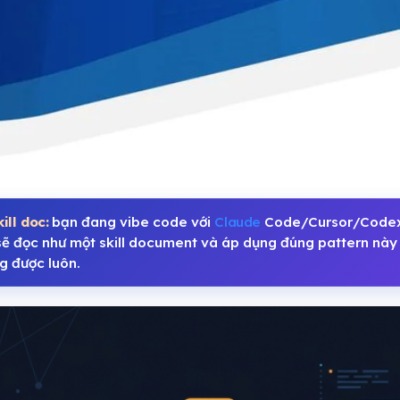
ill doc:
bạn đang vibe code với
Claude
Code/Cursor/Codex/
sẽ đọc như một skill document và áp dụng đúng pattern này 
g được luôn.