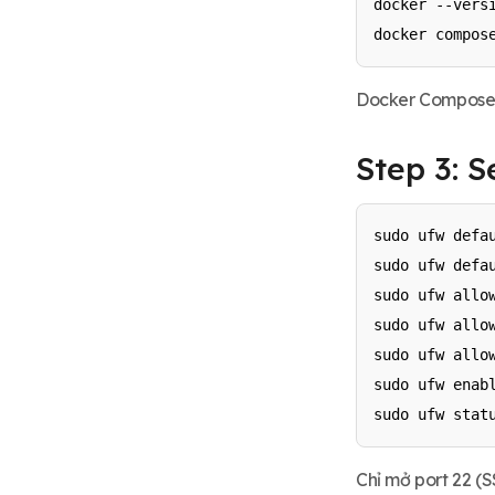
docker --versi
Docker Compose h
Step 3: S
sudo ufw defau
sudo ufw defau
sudo ufw allow
sudo ufw allow
sudo ufw allow
sudo ufw enabl
Chỉ mở port 22 (S